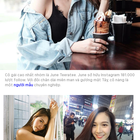
Cô gái cao nhất nhóm là June Teeratee. June sở hữu Instagram 181.000
lượt follow. Với đôi chân dài miên man và gương mặt Tây, cô nàng là
một
người mẫu
chuyên nghiệp.