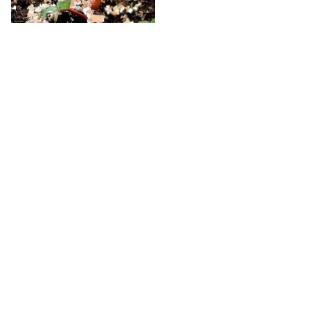
Tỉ phú sáng lập 'cá voi' Strategy: ChatGPT giúp tôi
kiếm 15 tỷ USD, đừng làm việc nhiều hơn robot
Tỷ phú tiền mã hóa Michael
Saylor cho biết ông đã kiếm
được 15 tỷ USD vào năm ngoái
nhờ ChatGPT, và có một nguyên…
TEK-LIFE
-
6 giờ trước
Fandom Yêu Nước chính thức quay trở lại!
A80 đã là chuyện của một năm
trước, còn năm nay thì sao?
ĐỜI SỐNG
-
6 giờ trước