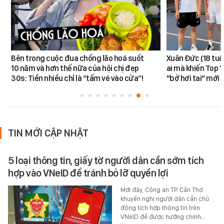
Bên trong cuộc đua chống lão hoá suốt
Xuân Đức (18 tuổi)
10 năm và hơn thế nữa của hội chị đẹp
ai mà khiến Top 1
30s: Tiền nhiều chỉ là “tấm vé vào cửa”!
"bở hơi tai" mới
TIN MỚI CẬP NHẬT
5 loại thông tin, giấy tờ người dân cần sớm tích
hợp vào VNeID để tránh bỏ lỡ quyền lợi
Mới đây, Công an TP. Cần Thơ
khuyến nghị người dân cần chủ
động tích hợp thông tin trên
VNeID để được hưởng chính…