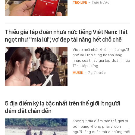
TEK-LIFE
-
7 giờ trước
Thiếu gia tập đoàn nhựa nức tiếng Việt Nam: Hát
ngọt như "mía lùi", vợ đẹp tài năng hết chỗ chê
Video mới nhất khiến nhiều người
nhớ lại 1 thời tung hoành làng
nhạc của thiếu gia tập đoàn nhựa
Tân Hiệp Hưng.
MUSIK
-
7 giờ trước
5 địa điểm kỳ lạ bậc nhất trên thế giới ít người
dám đặt chân đến
Không ít địa điểm trên thế giới bị
bỏ hoang không phải vì con
người lãng quên mà vì những mối