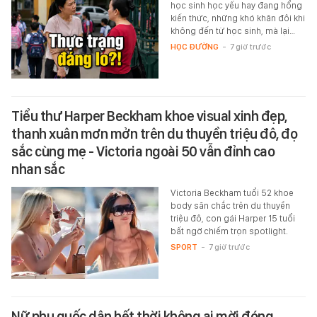
học sinh học yếu hay đang hổng
kiến thức, những khó khăn đôi khi
không đến từ học sinh, mà lại…
HỌC ĐƯỜNG
-
7 giờ trước
Tiểu thư Harper Beckham khoe visual xinh đẹp,
thanh xuân mơn mởn trên du thuyền triệu đô, đọ
sắc cùng mẹ - Victoria ngoài 50 vẫn đỉnh cao
nhan sắc
Victoria Beckham tuổi 52 khoe
body săn chắc trên du thuyền
triệu đô, con gái Harper 15 tuổi
bất ngờ chiếm trọn spotlight.
SPORT
-
7 giờ trước
Nữ phụ quốc dân hết thời không ai mời đóng