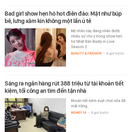
Bad girl show hẹn hò hot điên đảo: Mặt như búp
bê, lưng xăm kín không một lần ủ tê
Mỹ nhân này đang nhận được
nhiều sự chú ý trong show hẹn
hò Nhật Bản Badly in Love
Season 2.
BEAUTY & FASHION
-
6 giờ trước
Sáng ra ngân hàng rút 388 triệu từ tài khoản tiết
kiệm, tối công an tìm đến tận nhà
Khoản tiết kiệm suýt chút nữa đã
mất trắng.
MONEY.14
-
6 giờ trước