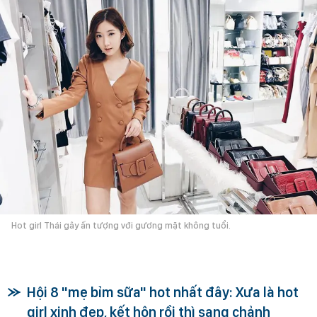
Hot girl Thái gây ấn tượng với gương mặt không tuổi.
Hội 8 "mẹ bỉm sữa" hot nhất đây: Xưa là hot
girl xinh đẹp, kết hôn rồi thì sang chảnh