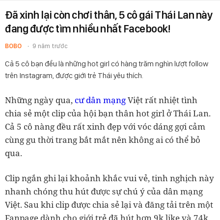
Đã xinh lại còn chơi thân, 5 cô gái Thái Lan này
đang được tìm nhiều nhất Facebook!
BOBO
9 năm trước
Cả 5 cô bạn đều là những hot girl có hàng trăm nghìn lượt follow
trên Instagram, được giới trẻ Thái yêu thích.
Những ngày qua,
cư dân mạng
Việt rất nhiệt tình
chia sẻ một clip của hội bạn thân hot girl ở Thái Lan.
Cả 5 cô nàng đều rất xinh đẹp với vóc dáng gợi cảm
cùng gu thời trang bắt mắt nên không ai có thể bỏ
qua.
Clip ngắn ghi lại khoảnh khắc vui vẻ, tinh nghịch này
nhanh chóng thu hút được sự chú ý của dân mạng
Việt. Sau khi clip được chia sẻ lại và đăng tải trên một
Fanpage dành cho giới trẻ đã hút hơn 9k like và 74k