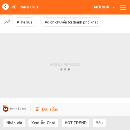
VỀ TRANG CHỦ
MỚI NHẤT
MỚI NHẤT
#The 30s
#dịch chuyển tới thành phố khác
Xem thêm
Đời sống
Nhân vật
Xem Ăn Chơi
HOT TREND
Yêu