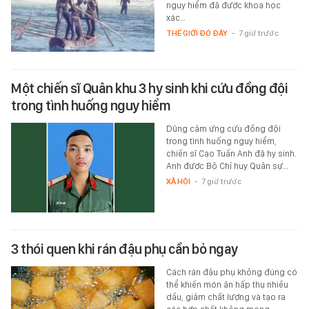
nguy hiểm đã được khoa học
xác…
THẾ GIỚI ĐÓ ĐÂY
-
7 giờ trước
Một chiến sĩ Quân khu 3 hy sinh khi cứu đồng đội
trong tình huống nguy hiểm
Dũng cảm ứng cứu đồng đội
trong tình huống nguy hiểm,
chiến sĩ Cao Tuấn Anh đã hy sinh.
Anh được Bộ Chỉ huy Quân sự…
XÃ HỘI
-
7 giờ trước
3 thói quen khi rán đậu phụ cần bỏ ngay
Cách rán đậu phụ không đúng có
thể khiến món ăn hấp thụ nhiều
dầu, giảm chất lượng và tạo ra