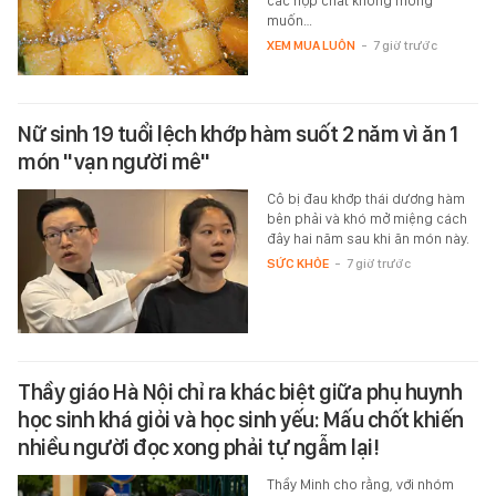
các hợp chất không mong
muốn…
XEM MUA LUÔN
-
7 giờ trước
Nữ sinh 19 tuổi lệch khớp hàm suốt 2 năm vì ăn 1
món "vạn người mê"
Cô bị đau khớp thái dương hàm
bên phải và khó mở miệng cách
đây hai năm sau khi ăn món này.
SỨC KHỎE
-
7 giờ trước
Thầy giáo Hà Nội chỉ ra khác biệt giữa phụ huynh
học sinh khá giỏi và học sinh yếu: Mấu chốt khiến
nhiều người đọc xong phải tự ngẫm lại!
Thầy Minh cho rằng, với nhóm