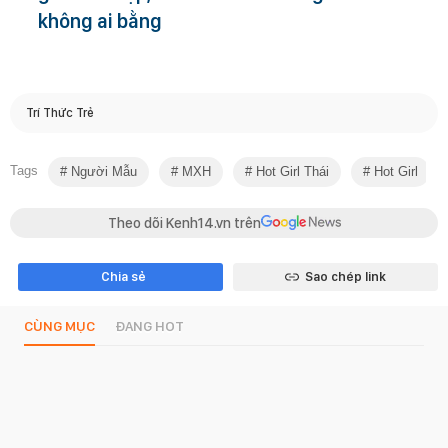
không ai bằng
Trí Thức Trẻ
Tags
Người Mẫu
MXH
Hot Girl Thái
Hot Girl
Theo dõi Kenh14.vn trên
Chia sẻ
Sao chép link
CÙNG MỤC
ĐANG HOT