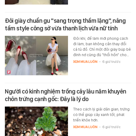
Đôi giày chuẩn gu "sang trọng thầm lặng", nâng
tầm style công sở vừa thanh lịch vừa nữ tính
Đôi khi, để làm mới phong cách
đi làm, bạn không cần thay đổi
cả tủ đồ. Chỉ một đôi giày búp bê
đính nơ cũng đủ "thổi hồn" cho…
XEM MUA LUÔN
-
6 giờ trước
Người có kinh nghiệm trồng cây lâu năm khuyên
chôn trứng cạnh gốc: Đây là lý do
Theo cách lý giải dân gian, trứng
có thể giúp cây xanh tốt, phát
triển khỏe hơn.
XEM MUA LUÔN
-
6 giờ trước