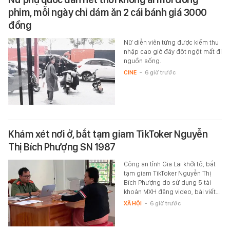
phim, mỗi ngày chỉ dám ăn 2 cái bánh giá 3000
đồng
Nữ diễn viên từng được kiếm thu
nhập cao giờ đây đột ngột mất đi
nguồn sống.
CINE
-
6 giờ trước
Khám xét nơi ở, bắt tạm giam TikToker Nguyễn
Thị Bích Phượng SN 1987
Công an tỉnh Gia Lai khởi tố, bắt
tạm giam TikToker Nguyễn Thị
Bích Phượng do sử dụng 5 tài
khoản MXH đăng video, bài viết…
XÃ HỘI
-
6 giờ trước