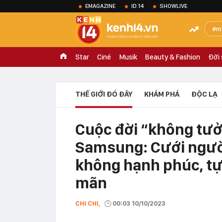
EMAGAZINE
ID.14
SHOWLIVE
m
Star
Ciné
Musik
Beauty & Fashion
Đời
THẾ GIỚI ĐÓ ĐÂY
KHÁM PHÁ
ĐỘC LẠ
Cuộc đời “không tưở
Samsung: Cưới ngườ
không hạnh phúc, tự 
mãn
CHI CHI,
00:03 10/10/2023