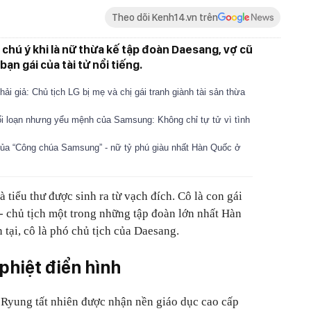
Theo dõi Kenh14.vn trên
 chú ý khi là nữ thừa kế tập đoàn Daesang, vợ cũ
ạn gái của tài tử nổi tiếng.
hải giả: Chủ tịch LG bị mẹ và chị gái tranh giành tài sản thừa
ổi loạn nhưng yểu mệnh của Samsung: Không chỉ tự tử vì tình
ủa “Công chúa Samsung” - nữ tỷ phú giàu nhất Hàn Quốc ở
tiểu thư được sinh ra từ vạch đích. Cô là con gái
 chủ tịch một trong những tập đoàn lớn nhất Hàn
tại, cô là phó chủ tịch của Daesang.
phiệt điển hình
 Ryung tất nhiên được nhận nền giáo dục cao cấp