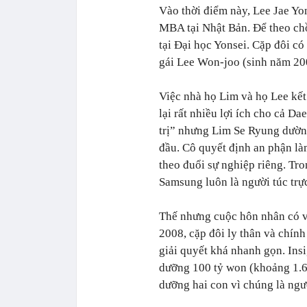
Vào thời điểm này, Lee Jae Y
MBA tại Nhật Bản. Để theo ch
tại Đại học Yonsei. Cặp đôi có
gái Lee Won-joo (sinh năm 20
Việc nhà họ Lim và họ Lee kết
lại rất nhiều lợi ích cho cả 
trị” nhưng Lim Se Ryung dường
đầu. Cô quyết định an phận l
theo đuổi sự nghiệp riêng. Tro
Samsung luôn là người túc trự
Thế nhưng cuộc hôn nhân có v
2008, cặp đôi ly thân và chín
giải quyết khá nhanh gọn. Ins
dưỡng 100 tỷ won (khoảng 1.60
dưỡng hai con vì chúng là ngư