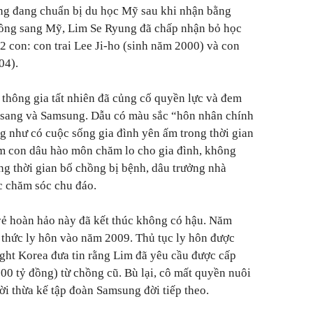
ong đang chuẩn bị du học Mỹ sau khi nhận bằng
ồng sang Mỹ, Lim Se Ryung đã chấp nhận bỏ học
 2 con: con trai Lee Ji-ho (sinh năm 2000) và con
04).
 thông gia tất nhiên đã củng cố quyền lực và đem
Daesang và Samsung. Dẫu có màu sắc “hôn nhân chính
 như có cuộc sống gia đình yên ấm trong thời gian
àm con dâu hào môn chăm lo cho gia đình, không
ng thời gian bố chồng bị bệnh, dâu trưởng nhà
c chăm sóc chu đáo.
ẻ hoàn hảo này đã kết thúc không có hậu. Năm
h thức ly hôn vào năm 2009. Thủ tục ly hôn được
ight Korea đưa tin rằng Lim đã yêu cầu được cấp
0 tỷ đồng) từ chồng cũ. Bù lại, cô mất quyền nuôi
ời thừa kế tập đoàn Samsung đời tiếp theo.