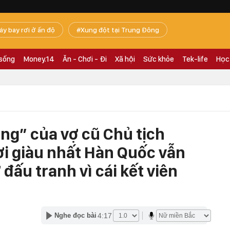
áy bay rơi ở ấn độ
Xung đột tại Trung Đông
 sống
Money.14
Ăn - Chơi - Đi
Xã hội
Sức khỏe
Tek-life
Học
ng” của vợ cũ Chủ tịch
i giàu nhất Hàn Quốc vẫn
đấu tranh vì cái kết viên
4:17
Nghe đọc bài