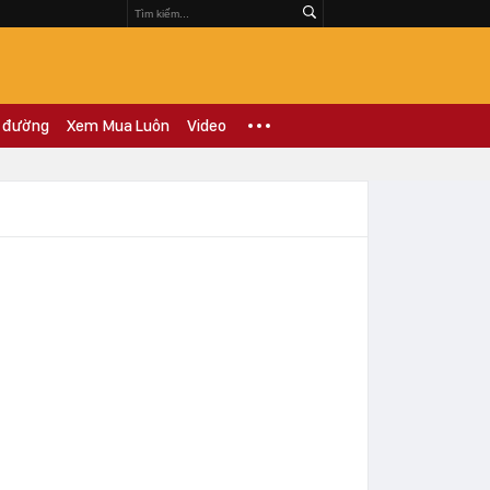
 đường
Xem Mua Luôn
Video