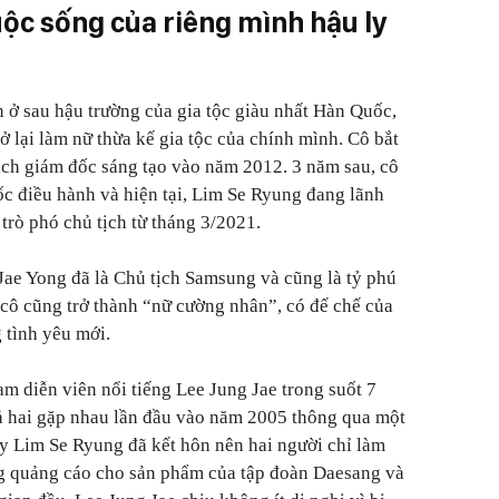
uộc sống của riêng mình hậu ly
 ở sau hậu trường của gia tộc giàu nhất Hàn Quốc,
ở lại làm nữ thừa kế gia tộc của chính mình. Cô bắt
ách giám đốc sáng tạo vào năm 2012. 3 năm sau, cô
ốc điều hành và hiện tại, Lim Se Ryung đang lãnh
trò phó chủ tịch từ tháng 3/2021.
 Jae Yong đã là Chủ tịch Samsung và cũng là tỷ phú
cô cũng trở thành “nữ cường nhân”, có đế chế của
 tình yêu mới.
m diễn viên nổi tiếng Lee Jung Jae trong suốt 7
ả hai gặp nhau lần đầu vào năm 2005 thông qua một
y Lim Se Ryung đã kết hôn nên hai người chỉ làm
ng quảng cáo cho sản phẩm của tập đoàn Daesang và