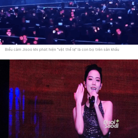
Biểu cảm Jisoo khi phát hiện "vật thể lạ" là con bọ trên sân khấu