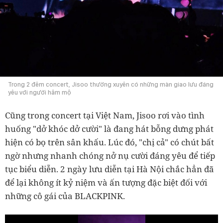
Trong 2 đêm concert, Jisoo thường xuyên có những màn giao lưu đáng
yêu với người hâm mộ
Cũng trong concert tại Việt Nam, Jisoo rơi vào tình
huống "dở khóc dở cười" là đang hát bỗng dưng phát
hiện có bọ trên sân khấu. Lúc đó, "chị cả" có chút bất
ngờ nhưng nhanh chóng nở nụ cười đáng yêu để tiếp
tục biểu diễn. 2 ngày lưu diễn tại Hà Nội chắc hẳn đã
để lại không ít kỷ niệm và ấn tượng đặc biệt đối với
những cô gái của BLACKPINK.