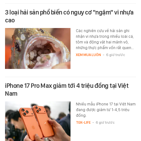
3 loại hải sản phổ biến có nguy cơ "ngậm" vi nhựa
cao
Các nghiên cứu về hải sản ghi
nhận vi nhựa trong nhiều loài cá,
tôm và động vật hai mảnh vỏ,
những thực phẩm vốn rất quen…
XEM MUA LUÔN
-
6 giờ trước
iPhone 17 Pro Max giảm tới 4 triệu đồng tại Việt
Nam
Nhiều mẫu iPhone 17 tại Việt Nam
đang được giảm từ 1-4,5 triệu
đồng.
TEK-LIFE
-
6 giờ trước