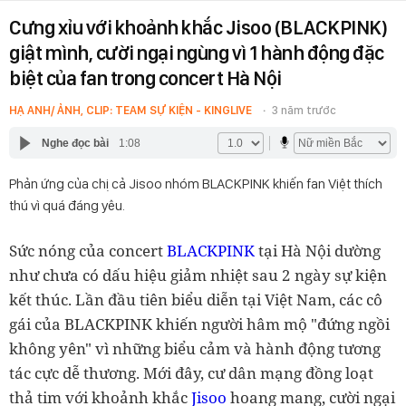
Cưng xỉu với khoảnh khắc Jisoo (BLACKPINK)
giật mình, cười ngại ngùng vì 1 hành động đặc
biệt của fan trong concert Hà Nội
HẠ ANH/ ẢNH, CLIP: TEAM SỰ KIỆN - KINGLIVE
3 năm trước
Nghe đọc bài
1:08
Phản ứng của chị cả Jisoo nhóm BLACKPINK khiến fan Việt thích
thú vì quá đáng yêu.
Sức nóng của concert
BLACKPINK
tại Hà Nội dường
như chưa có dấu hiệu giảm nhiệt sau 2 ngày sự kiện
kết thúc. Lần đầu tiên biểu diễn tại Việt Nam, các cô
gái của BLACKPINK khiến người hâm mộ "đứng ngồi
không yên" vì những biểu cảm và hành động tương
tác cực dễ thương. Mới đây, cư dân mạng đồng loạt
thả tim với khoảnh khắc
Jisoo
hoang mang, cười ngại