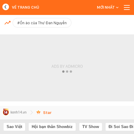
VỀ TRANG CHỦ
MỚI NHẤT
MỚI NHẤT
#Ồn ào của Thư Đan Nguyễn
Xem thêm
Star
Sao Việt
Hội bạn thân Showbiz
TV Show
Đi Soi Sao Đi