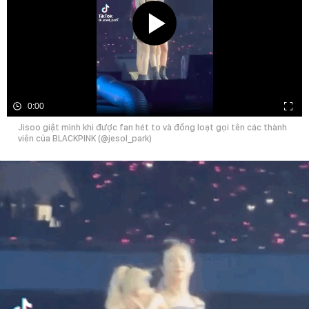
0:00
Jisoo giật mình khi được fan hét to và đồng loạt gọi tên các thành
viên của BLACKPINK (@jesol_park)