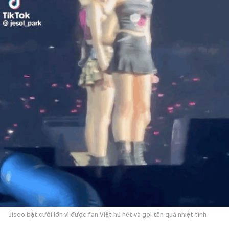
Jisoo bật cười lớn vì được fan Việt hú hét và gọi tên quá nhiệt tình