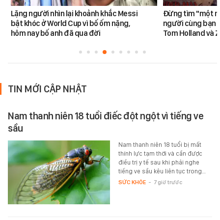
Lặng người nhìn lại khoảnh khắc Messi
Đừng tìm "một nử
bật khóc ở World Cup vì bố ốm nặng,
người cùng bạn 
hôm nay bố anh đã qua đời
Tom Holland và 
TIN MỚI CẬP NHẬT
Nam thanh niên 18 tuổi điếc đột ngột vì tiếng ve
sầu
Nam thanh niên 18 tuổi bị mất
thính lực tạm thời và cần được
điều trị y tế sau khi phải nghe
tiếng ve sầu kêu liên tục trong…
SỨC KHỎE
-
7 giờ trước