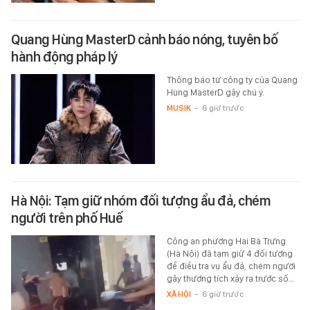
Quang Hùng MasterD cảnh báo nóng, tuyên bố
hành động pháp lý
Thông báo từ công ty của Quang
Hùng MasterD gây chú ý.
MUSIK
-
6 giờ trước
Hà Nội: Tạm giữ nhóm đối tượng ẩu đả, chém
người trên phố Huế
Công an phường Hai Bà Trưng
(Hà Nội) đã tạm giữ 4 đối tượng
để điều tra vụ ẩu đả, chém người
gây thương tích xảy ra trước số…
XÃ HỘI
-
6 giờ trước