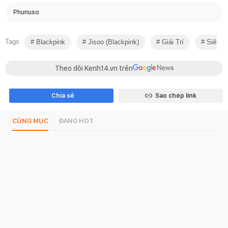
Phunuso
Tags
Blackpink
Jisoo (blackpink)
Giải Trí
Siêu C
Theo dõi Kenh14.vn trên
Chia sẻ
Sao chép link
CÙNG MỤC
ĐANG HOT