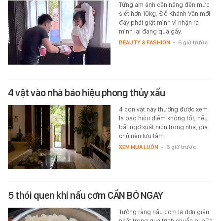
Từng ám ảnh cân nặng đến mức
siết hơn 10kg, Đỗ Khánh Vân mới
đây phải giật mình vì nhận ra
mình lại đang quá gầy.
BEAUTY & FASHION
-
6 giờ trước
4 vật vào nhà báo hiệu phong thủy xấu
4 con vật này thường được xem
là báo hiệu điềm không tốt, nếu
bất ngờ xuất hiện trong nhà, gia
chủ nên lưu tâm.
XEM MUA LUÔN
-
6 giờ trước
5 thói quen khi nấu cơm CẦN BỎ NGAY
Tưởng rằng nấu cơm là đơn giản
nhất trong quá trình chuẩn bị bữa