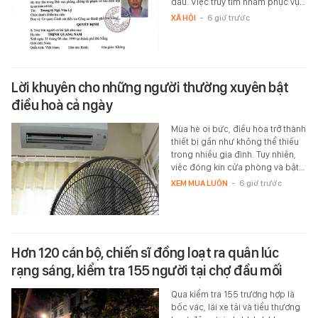
đâu. Việc truy tìm nhằm phục vụ…
XÃ HỘI
-
6 giờ trước
Lời khuyên cho những người thường xuyên bật
điều hoà cả ngày
Mùa hè oi bức, điều hòa trở thành
thiết bị gần như không thể thiếu
trong nhiều gia đình. Tuy nhiên,
việc đóng kín cửa phòng và bật…
XEM MUA LUÔN
-
6 giờ trước
Hơn 120 cán bộ, chiến sĩ đồng loạt ra quân lúc
rạng sáng, kiểm tra 155 người tại chợ đầu mối
Qua kiểm tra 155 trường hợp là
bốc vác, lái xe tải và tiểu thương