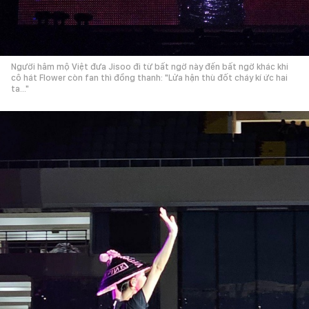
Người hâm mộ Việt đưa Jisoo đi từ bất ngờ này đến bất ngờ khác khi
cô hát Flower còn fan thì đồng thanh: "Lửa hận thù đốt cháy kí ức hai
ta..."