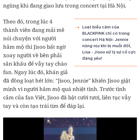
ngùng khi đang giao lưu trong concert tại Hà Nội.
Theo đó, trong lúc 4
Loạt biểu cảm của
thành viên đang mải mê
BLACKPINK chỉ có trong
nói chuyện với người
concert Hà Nội: Jennie
hâm mộ thì Jisoo bất ngờ
nũng nịu khi bị muỗi đốt,
Lisa - Jisoo xử lý sự cố cực
xoay người về bên phải
đáng yêu!
sân khấu để vẫy tay chào
fan. Ngay lúc đó, khán giả
đã đồng loạt hét lớn: "Jisoo, Jennie" khiến Jisoo giật
mình vì người hâm mộ quá nhiệt tình. Trước tình
cảm của fan Việt, Jisoo đã bật cười tươi, liên tục vẫy
tay và còn tạo trái tim để đáp lại.