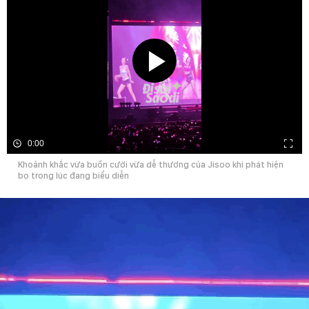
0:00
Khoảnh khắc vừa buồn cười vừa dễ thương của Jisoo khi phát hiện
bọ trong lúc đang biểu diễn