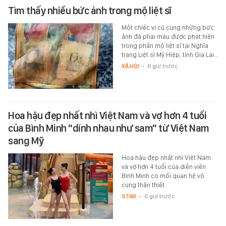
Tìm thấy nhiều bức ảnh trong mộ liệt sĩ
Một chiếc ví cũ cùng những bức
ảnh đã phai màu được phát hiện
trong phần mộ liệt sĩ tại Nghĩa
trang Liệt sĩ Mỹ Hiệp, tỉnh Gia Lai…
XÃ HỘI
-
6 giờ trước
Hoa hậu đẹp nhất nhì Việt Nam và vợ hơn 4 tuổi
của Bình Minh "dính nhau như sam" từ Việt Nam
sang Mỹ
Hoa hậu đẹp nhất nhì Việt Nam
và vợ hơn 4 tuổi của diễn viên
Bình Minh có mối quan hệ vô
cùng thân thiết.
STAR
-
6 giờ trước