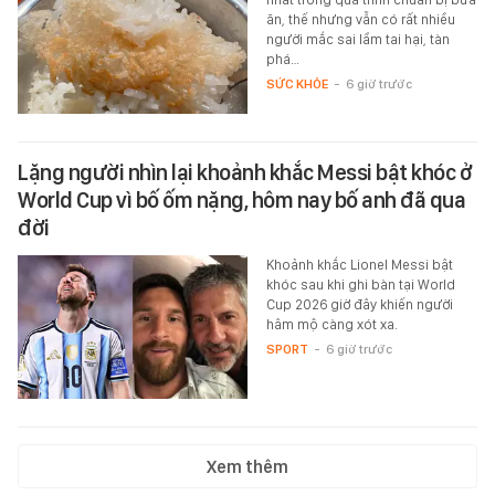
ăn, thế nhưng vẫn có rất nhiều
người mắc sai lầm tai hại, tàn
phá…
SỨC KHỎE
-
6 giờ trước
Lặng người nhìn lại khoảnh khắc Messi bật khóc ở
World Cup vì bố ốm nặng, hôm nay bố anh đã qua
đời
Khoảnh khắc Lionel Messi bật
khóc sau khi ghi bàn tại World
Cup 2026 giờ đây khiến người
hâm mộ càng xót xa.
SPORT
-
6 giờ trước
Xem thêm