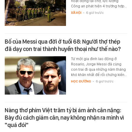
hoạt động tại chợ, lực lượng
Công an phát hiện 4 trường hợp…
XÃ HỘI
-
6 giờ trước
Bố của Messi qua đời ở tuổi 68: Người thợ thép
đã dạy con trai thành huyền thoại như thế nào?
Từ một gia đình lao động ở
Rosario, Jorge Messi đã cùng
con trai đi qua những năm tháng
khó khăn nhất để rồi chứng kiến…
HỌC ĐƯỜNG
-
6 giờ trước
Nàng thơ phim Việt trăm tỷ bị ám ảnh cân nặng:
Bày đủ cách giảm cân, nay không nhận ra mình vì
"quá đói"