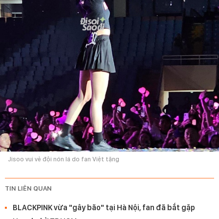
Jisoo vui vẻ đội nón lá do fan Việt tặng
TIN LIÊN QUAN
BLACKPINK vừa "gây bão" tại Hà Nội, fan đã bắt gặp