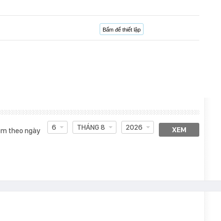
Bấm để thiết lập
6
THÁNG 8
2026
XEM
m theo ngày