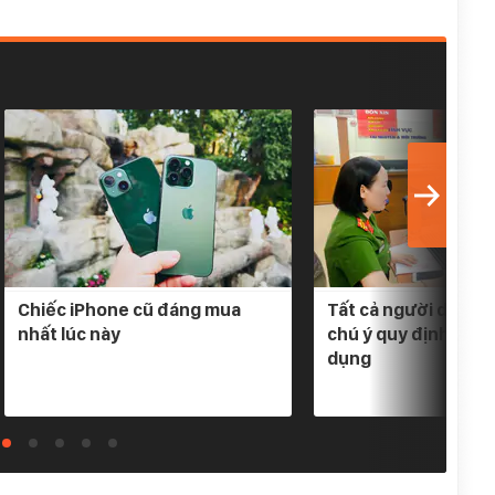
Chiếc iPhone cũ đáng mua
Tất cả người dân có
nhất lúc này
chú ý quy định mới 
dụng