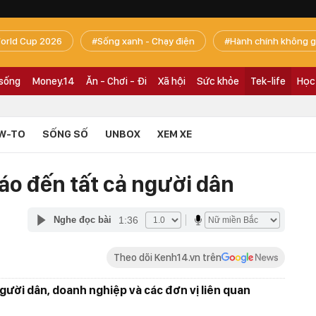
orld Cup 2026
Sống xanh - Chạy điện
Hành chính không g
 sống
Money.14
Ăn - Chơi - Đi
Xã hội
Sức khỏe
Tek-life
Học
W-TO
SỐNG SỐ
UNBOX
XEM XE
áo đến tất cả người dân
1:36
Nghe đọc bài
Theo dõi Kenh14.vn trên
ười dân, doanh nghiệp và các đơn vị liên quan