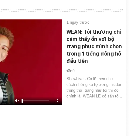
1 ngày trước
WEAN: Tôi thường chỉ
cảm thấy ổn với bộ
trang phục mình chọn
trong 1 tiếng đồng hồ
đầu tiên
0
ShowLive · Có lẽ theo như
cách những kẻ tự-xưng-insider
trong thời trang như tôi thì đó
chính là: WEAN LE có sẵn tố…