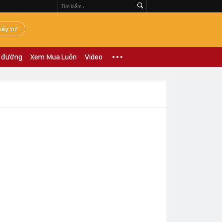
iấy tờ
 đường
Xem Mua Luôn
Video