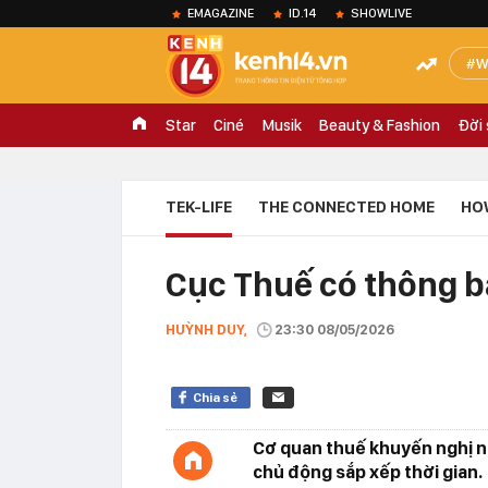
EMAGAZINE
ID.14
SHOWLIVE
W
Star
Ciné
Musik
Beauty & Fashion
Đời
TEK-LIFE
THE CONNECTED HOME
HO
Cục Thuế có thông b
HUỲNH DUY,
23:30 08/05/2026
Chia sẻ
Cơ quan thuế khuyến nghị ng
chủ động sắp xếp thời gian.