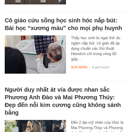
Cô giáo cứu sống học sinh hóc nắp bút:
Bài học “xương máu” cho mọi phụ huynh
Thấy học sinh bị ngạt thở do
ngậm nắp bút, cô giáo đã áp
dụng chuẩn xác thủ thuật
Heimlich chỉ trong vòng 60
giây…
SỨC KHỎE
-
5 giờ trước
Người duy nhất át vía được nhan sắc
Phương Anh Đào và Mai Phương Thúy:
Đẹp đến nỗi kim cương cũng không sánh
bằng
Đến 2 đại mỹ nhân của Vbiz là
Mai Phương Thúy và Phương