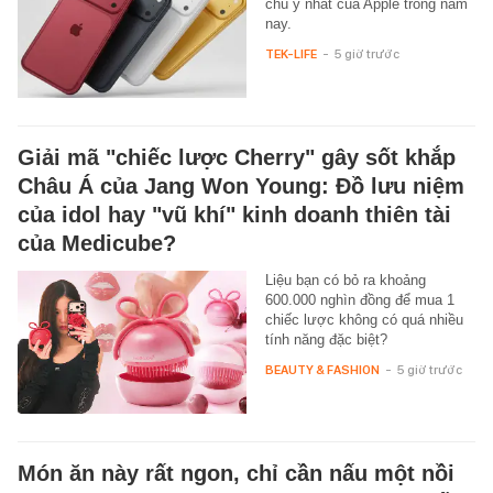
chú ý nhất của Apple trong năm
nay.
TEK-LIFE
-
5 giờ trước
Giải mã "chiếc lược Cherry" gây sốt khắp
Châu Á của Jang Won Young: Đồ lưu niệm
của idol hay "vũ khí" kinh doanh thiên tài
của Medicube?
Liệu bạn có bỏ ra khoảng
600.000 nghìn đồng để mua 1
chiếc lược không có quá nhiều
tính năng đặc biệt?
BEAUTY & FASHION
-
5 giờ trước
Món ăn này rất ngon, chỉ cần nấu một nồi