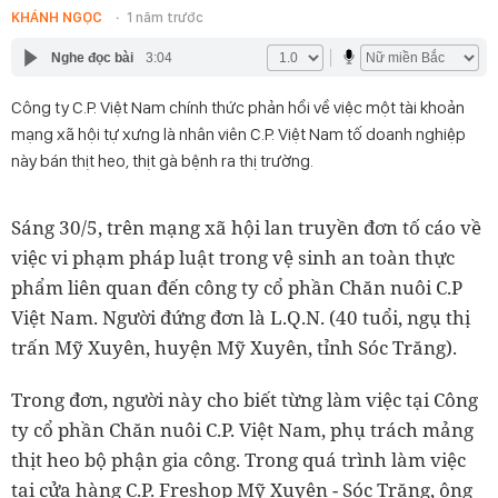
KHÁNH NGỌC
1 năm trước
Nghe đọc bài
3:04
Công ty C.P. Việt Nam chính thức phản hồi về việc một tài khoản
mạng xã hội tự xưng là nhân viên C.P. Việt Nam tố doanh nghiệp
này bán thịt heo, thịt gà bệnh ra thị trường.
Sáng 30/5, trên mạng xã hội lan truyền đơn tố cáo về
việc vi phạm pháp luật trong vệ sinh an toàn thực
phẩm liên quan đến công ty cổ phần Chăn nuôi C.P
Việt Nam. Người đứng đơn là L.Q.N. (40 tuổi, ngụ thị
trấn Mỹ Xuyên, huyện Mỹ Xuyên, tỉnh Sóc Trăng).
Trong đơn, người này cho biết từng làm việc tại Công
ty cổ phần Chăn nuôi C.P. Việt Nam, phụ trách mảng
thịt heo bộ phận gia công. Trong quá trình làm việc
tại cửa hàng C.P. Freshop Mỹ Xuyên - Sóc Trăng, ông