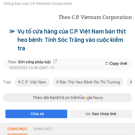
Thông báo của C.P. Vietnam Corporation
Theo C.P. Vietnam Corporation
Vụ tố cửa hàng của C.P. Việt Nam bán thịt
heo bệnh: Tỉnh Sóc Trăng vào cuộc kiểm
tra
Theo
Đời sống pháp luật
Copy link
30/05/2025 14:48 (GMT +7)
Tags
C.P. Việt Nam
Bán Thịt Heo Bệnh Ra Thị Trường
C
Theo dõi Kenh14.vn trên
Chia sẻ
Sao chép link
CÙNG MỤC
ĐANG HOT