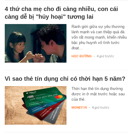
4 thứ cha mẹ cho đi càng nhiều, con cái
càng dễ bị "hủy hoại" tương lai
Ranh giới giữa sự yêu thương
lành mạnh và can thiệp quá đà
vốn rất mong manh, khiến nhiều
bậc phụ huynh vô tình tước
đoạt…
HỌC ĐƯỜNG
-
4 giờ trước
Vì sao thẻ tín dụng chỉ có thời hạn 5 năm?
Thời hạn thẻ tín dụng thường
được in ở mặt trước hoặc sau
của thẻ.
MONEY.14
-
4 giờ trước