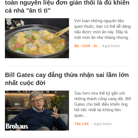
toàn nguyên liệu đơn giản thôi là đủ khiến
cả nhà "ăn tì tì"
Với toàn những nguyên liệu
quen thuộc, bạn có thể dễ dàng
nấu được món ăn này. Đây là
một món ăn nhẹ nhàng nhưng…
ĂN - CHƠI - ĐI
-
4 giờ trước
Bill Gates cay đắng thừa nhận sai lầm lớn
nhất cuộc đời
Sau hơn nửa thế kỷ gắn với
những thành công vang dội, Bill
Gates cho biết điều khiến ông
hối tiếc nhất lại không liên
quan…
TEK-LIFE
-
4 giờ trước