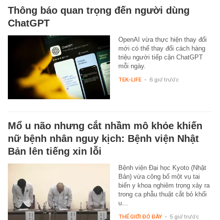
Thông báo quan trọng đến người dùng
ChatGPT
OpenAI vừa thực hiện thay đổi
mới có thể thay đổi cách hàng
triệu người tiếp cận ChatGPT
mỗi ngày.
TEK-LIFE
-
6 giờ trước
Mổ u não nhưng cắt nhầm mô khỏe khiến
nữ bệnh nhân nguy kịch: Bệnh viện Nhật
Bản lên tiếng xin lỗi
Bệnh viện Đại học Kyoto (Nhật
Bản) vừa công bố một vụ tai
biến y khoa nghiêm trọng xảy ra
trong ca phẫu thuật cắt bỏ khối
u…
THẾ GIỚI ĐÓ ĐÂY
-
5 giờ trước