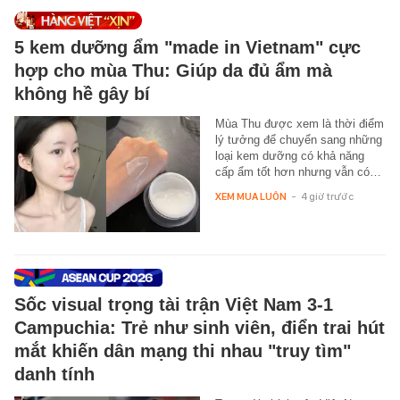
5 kem dưỡng ẩm "made in Vietnam" cực
hợp cho mùa Thu: Giúp da đủ ẩm mà
không hề gây bí
Mùa Thu được xem là thời điểm
lý tưởng để chuyển sang những
loại kem dưỡng có khả năng
cấp ẩm tốt hơn nhưng vẫn có…
XEM MUA LUÔN
-
4 giờ trước
Sốc visual trọng tài trận Việt Nam 3-1
Campuchia: Trẻ như sinh viên, điển trai hút
mắt khiến dân mạng thi nhau "truy tìm"
danh tính