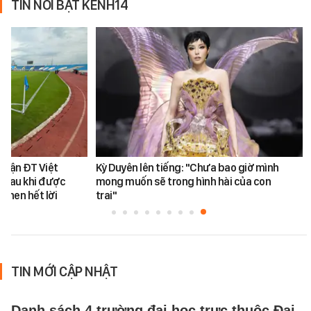
TIN NỔI BẬT KÊNH14
 trận ĐT Việt
Kỳ Duyên lên tiếng: "Chưa bao giờ mình
 sau khi được
mong muốn sẽ trong hình hài của con
khen hết lời
trai"
TIN MỚI CẬP NHẬT
Danh sách 4 trường đại học trực thuộc Đại