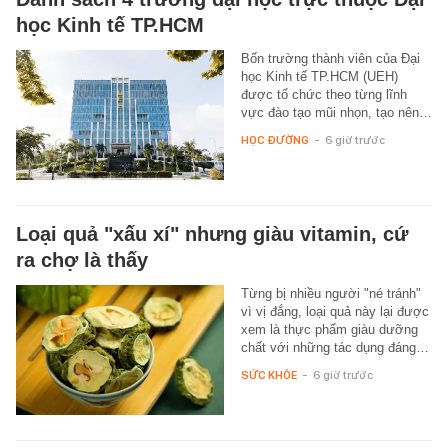
học Kinh tế TP.HCM
Bốn trường thành viên của Đại
học Kinh tế TP.HCM (UEH)
được tổ chức theo từng lĩnh
vực đào tạo mũi nhọn, tạo nên…
HỌC ĐƯỜNG
-
6 giờ trước
Loại quả "xấu xí" nhưng giàu vitamin, cứ
ra chợ là thấy
Từng bị nhiều người "né tránh"
vì vị đắng, loại quả này lại được
xem là thực phẩm giàu dưỡng
chất với những tác dụng đáng…
SỨC KHỎE
-
6 giờ trước