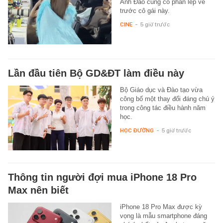
Anh Đào cũng có phần lép vế
trước cô gái này.
CINE
-
5 giờ trước
Lần đầu tiên Bộ GD&ĐT làm điều này
Bộ Giáo dục và Đào tạo vừa
công bố một thay đổi đáng chú ý
trong công tác điều hành năm
học.
HỌC ĐƯỜNG
-
5 giờ trước
Thông tin người đợi mua iPhone 18 Pro
Max nên biết
iPhone 18 Pro Max được kỳ
vọng là mẫu smartphone đáng