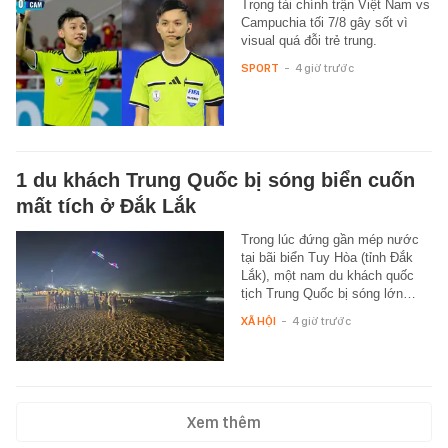
Trọng tài chính trận Việt Nam vs
Campuchia tối 7/8 gây sốt vì
visual quá đỗi trẻ trung.
SPORT
-
4 giờ trước
1 du khách Trung Quốc bị sóng biển cuốn
mất tích ở Đắk Lắk
Trong lúc đứng gần mép nước
tại bãi biển Tuy Hòa (tỉnh Đắk
Lắk), một nam du khách quốc
tịch Trung Quốc bị sóng lớn…
XÃ HỘI
-
4 giờ trước
Xem thêm