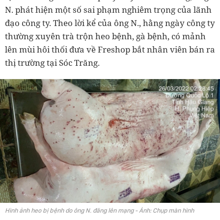
N. phát hiện một số sai phạm nghiêm trọng của lãnh
đạo công ty. Theo lời kể của ông N., hằng ngày công ty
thường xuyên trà trộn heo bệnh, gà bệnh, có mảnh
lên mùi hôi thối đưa về Freshop bắt nhân viên bán ra
thị trường tại Sóc Trăng.
Hình ảnh heo bị bệnh do ông N. đăng lên mạng - Ảnh: Chụp màn hình