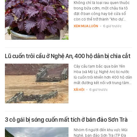
Không chỉ là loại rau quen thuộc
trong bữa cơm, một chậu tía tô
đặt ở ban công hay bệ cửa sổ
còn có thể trở thành “kho dự…
XEM MUA LUÔN
-
6 giờ trước
Lũ cuốn trôi cầu ở Nghệ An, 400 hộ dân bị chia cắt
Cây cầu tạm bắc qua bản Yên
Hòa (xã Mỹ Lý, Nghệ An) bị nước
lũ cuốn trôi khiến hơn 400 hộ dân
mất đường kết nối với trung tâm…
XÃ HỘI
-
6 giờ trước
3 cô gái bị sóng cuốn mất tích ở bán đảo Sơn Trà
Nhóm 6 người đến khu vực Mũi
Nghê, bán đảo Sơn Trà (TP Đà