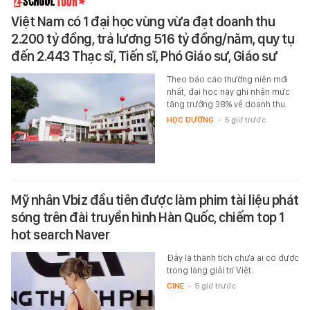
Việt Nam có 1 đại học vùng vừa đạt doanh thu
2.200 tỷ đồng, trả lương 516 tỷ đồng/năm, quy tụ
đến 2.443 Thạc sĩ, Tiến sĩ, Phó Giáo sư, Giáo sư
Theo báo cáo thường niên mới
nhất, đại học này ghi nhận mức
tăng trưởng 38% về doanh thu.
HỌC ĐƯỜNG
-
5 giờ trước
Mỹ nhân Vbiz đầu tiên được làm phim tài liệu phát
sóng trên đài truyền hình Hàn Quốc, chiếm top 1
hot search Naver
Đây là thành tích chưa ai có được
trong làng giải trí Việt.
CINE
-
5 giờ trước