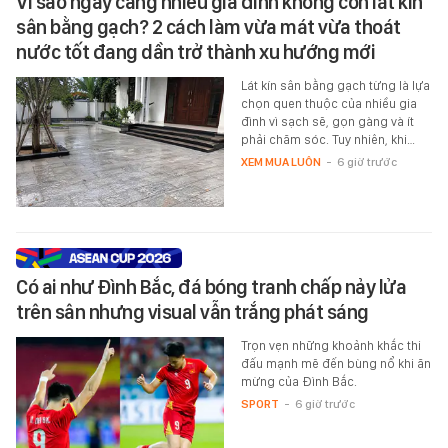
Vì sao ngày càng nhiều gia đình không còn lát kín
sân bằng gạch? 2 cách làm vừa mát vừa thoát
nước tốt đang dần trở thành xu hướng mới
Lát kín sân bằng gạch từng là lựa
chọn quen thuộc của nhiều gia
đình vì sạch sẽ, gọn gàng và ít
phải chăm sóc. Tuy nhiên, khi…
XEM MUA LUÔN
-
6 giờ trước
Có ai như Đình Bắc, đá bóng tranh chấp nảy lửa
trên sân nhưng visual vẫn trắng phát sáng
Trọn vẹn những khoảnh khắc thi
đấu mạnh mẽ đến bùng nổ khi ăn
mừng của Đình Bắc.
SPORT
-
6 giờ trước