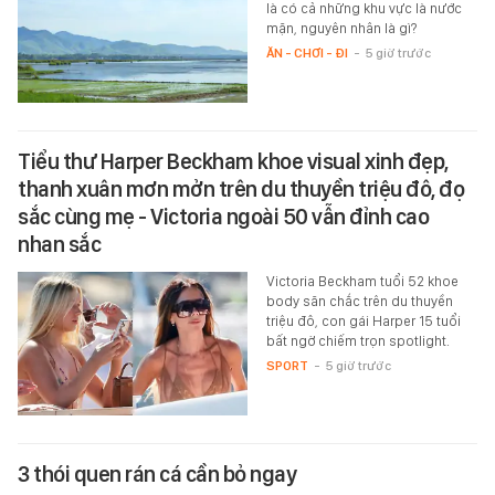
là có cả những khu vực là nước
mặn, nguyên nhân là gì?
ĂN - CHƠI - ĐI
-
5 giờ trước
Tiểu thư Harper Beckham khoe visual xinh đẹp,
thanh xuân mơn mởn trên du thuyền triệu đô, đọ
sắc cùng mẹ - Victoria ngoài 50 vẫn đỉnh cao
nhan sắc
Victoria Beckham tuổi 52 khoe
body săn chắc trên du thuyền
triệu đô, con gái Harper 15 tuổi
bất ngờ chiếm trọn spotlight.
SPORT
-
5 giờ trước
3 thói quen rán cá cần bỏ ngay