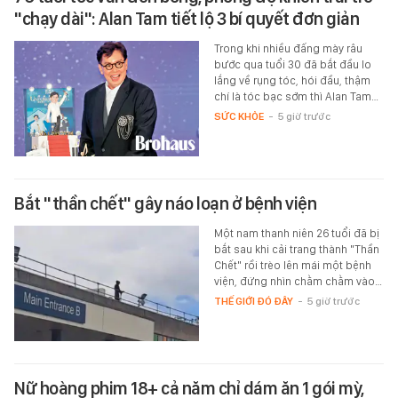
"chạy dài": Alan Tam tiết lộ 3 bí quyết đơn giản
Trong khi nhiều đấng mày râu
bước qua tuổi 30 đã bắt đầu lo
lắng về rụng tóc, hói đầu, thậm
chí là tóc bạc sớm thì Alan Tam…
SỨC KHỎE
-
5 giờ trước
Bắt "thần chết" gây náo loạn ở bệnh viện
Một nam thanh niên 26 tuổi đã bị
bắt sau khi cải trang thành "Thần
Chết" rồi trèo lên mái một bệnh
viện, đứng nhìn chằm chằm vào…
THẾ GIỚI ĐÓ ĐÂY
-
5 giờ trước
Nữ hoàng phim 18+ cả năm chỉ dám ăn 1 gói mỳ,