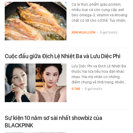
Cá là thực phẩm giàu protein,
nhiều loại cá còn cung cấp axit
béo omega-3, vitamin và khoáng
chất có lợi cho cơ thể. Tuy nhiên,
…
XEM MUA LUÔN
-
5 giờ trước
Cuộc đấu giữa Địch Lệ Nhiệt Ba và Lưu Diệc Phi
Lưu Diệc Phi và Địch Lệ Nhiệt Ba
thuộc hai lứa tiểu hoa đán khác
nhau. Hai mỹ nhân có những
điểm chung về thời trang, khiến…
STAR
-
5 giờ trước
Sự kiện 10 năm sơ sài nhất showbiz của
BLACKPINK