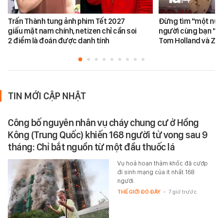
Trấn Thành tung ảnh phim Tết 2027
Đừng tìm "một nử
giấu mặt nam chính, netizen chỉ cần soi
người cùng bạn "
2 điểm là đoán được danh tính
Tom Holland và Z
TIN MỚI CẬP NHẬT
Công bố nguyên nhân vụ cháy chung cư ở Hồng
Kông (Trung Quốc) khiến 168 người tử vong sau 9
tháng: Chỉ bắt nguồn từ một đầu thuốc lá
Vụ hoả hoạn thảm khốc đã cướp
đi sinh mạng của ít nhất 168
người.
THẾ GIỚI ĐÓ ĐÂY
-
7 giờ trước