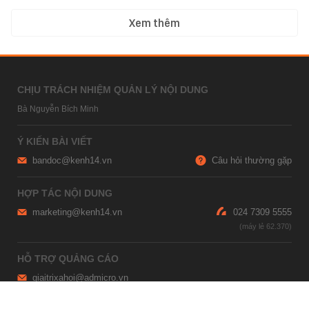
Xem thêm
CHỊU TRÁCH NHIỆM QUẢN LÝ NỘI DUNG
Bà Nguyễn Bích Minh
Ý KIẾN BÀI VIẾT
bandoc@kenh14.vn
Câu hỏi thường gặp
HỢP TÁC NỘI DUNG
marketing@kenh14.vn
024 7309 5555
HỖ TRỢ QUẢNG CÁO
giaitrixahoi@admicro.vn
02473007108