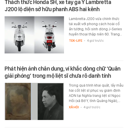
Thách thức Honda SH, xe tay ga Ý Lambretta
J200 lộ diện sở hữu phanh ABS hai kênh
Lambretta J200 vừa chính thức
tái xuất với phong cách hoài cổ
ấn tượng, hồi sinh dòng J-Series
huyền thoại thập niên 60. Trang…
TEK-LIFE
-
4 giờ trước
Phát hiện ảnh chân dung, ví khắc dòng chữ ‘Quân
giải phóng’ trong mộ liệt sĩ chưa rõ danh tính
Trong quá trình khai quật, lấy mẫu
hài cốt liệt sĩ phục vụ giám định
ADN tại Nghĩa trang liệt sĩ Ngọc
Hồi (xã Bờ Y, tỉnh Quảng Ngãi),…
XÃ HỘI
-
4 giờ trước