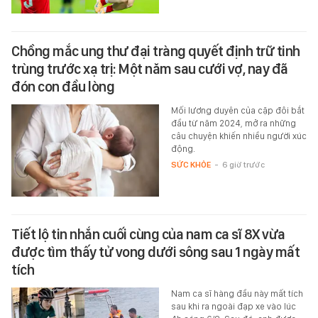
Chồng mắc ung thư đại tràng quyết định trữ tinh
trùng trước xạ trị: Một năm sau cưới vợ, nay đã
đón con đầu lòng
Mối lương duyên của cặp đôi bắt
đầu từ năm 2024, mở ra những
câu chuyện khiến nhiều người xúc
động.
SỨC KHỎE
-
6 giờ trước
Tiết lộ tin nhắn cuối cùng của nam ca sĩ 8X vừa
được tìm thấy tử vong dưới sông sau 1 ngày mất
tích
Nam ca sĩ hàng đầu này mất tích
sau khi ra ngoài đạp xe vào lúc