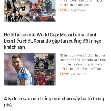
4h sáng 6/8. Sau đó, anh được
phát hiện đã qua đời.
STAR
-
6 giờ trước
Hé lộ hồ sơ mật World Cup: Messi bị dọa đánh
bom liều chết, Ronaldo gặp fan cuồng đột nhập
khách sạn
"Đánh bom Messi", đột nhập tại
khách sạn của Ronaldo và 6.000
tin nhắn đe dọa trọng tài: Hồ sơ
mật hé lộ quy mô các mối đe…
SPORT
-
6 giờ trước
4 lý do vì sao nên trồng một chậu cây tía tô trong
nhà