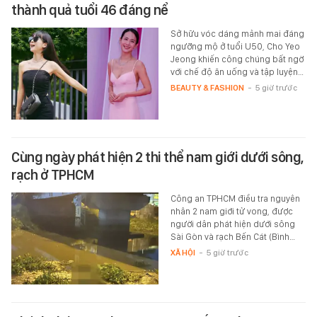
thành quả tuổi 46 đáng nể
Sở hữu vóc dáng mảnh mai đáng
ngưỡng mộ ở tuổi U50, Cho Yeo
Jeong khiến công chúng bất ngờ
với chế độ ăn uống và tập luyện…
BEAUTY & FASHION
-
5 giờ trước
Cùng ngày phát hiện 2 thi thể nam giới dưới sông,
rạch ở TPHCM
Công an TPHCM điều tra nguyên
nhân 2 nam giới tử vong, được
người dân phát hiện dưới sông
Sài Gòn và rạch Bến Cát (Bình…
XÃ HỘI
-
5 giờ trước