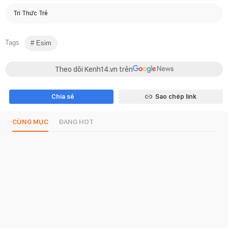
Trí Thức Trẻ
Tags
Esim
Theo dõi Kenh14.vn trên
Chia sẻ
Sao chép link
CÙNG MỤC
ĐANG HOT