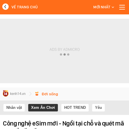
VỀ TRANG CHỦ
MỚI NHẤT
MỚI NHẤT
Xem thêm
Đời sống
Nhân vật
Xem Ăn Chơi
HOT TREND
Yêu
Công nghệ eSim mới - Ngồi tại chỗ và quét mã