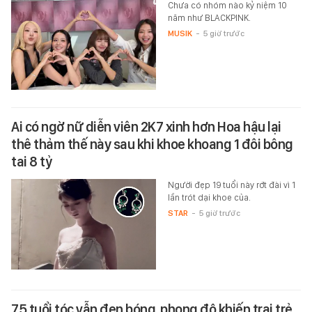
Chưa có nhóm nào kỷ niệm 10
năm như BLACKPINK.
MUSIK
-
5 giờ trước
Ai có ngờ nữ diễn viên 2K7 xinh hơn Hoa hậu lại
thê thảm thế này sau khi khoe khoang 1 đôi bông
tai 8 tỷ
Người đẹp 19 tuổi này rớt đài vì 1
lần trót dại khoe của.
STAR
-
5 giờ trước
75 tuổi tóc vẫn đen bóng, phong độ khiến trai trẻ