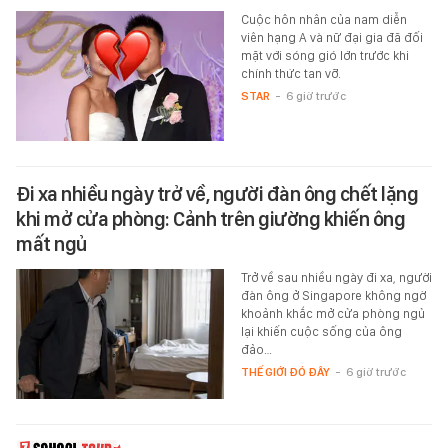
Cuộc hôn nhân của nam diễn
viên hạng A và nữ đại gia đã đối
mặt với sóng gió lớn trước khi
chính thức tan vỡ.
STAR
-
6 giờ trước
Đi xa nhiều ngày trở về, người đàn ông chết lặng
khi mở cửa phòng: Cảnh trên giường khiến ông
mất ngủ
Trở về sau nhiều ngày đi xa, người
đàn ông ở Singapore không ngờ
khoảnh khắc mở cửa phòng ngủ
lại khiến cuộc sống của ông
đảo…
THẾ GIỚI ĐÓ ĐÂY
-
6 giờ trước