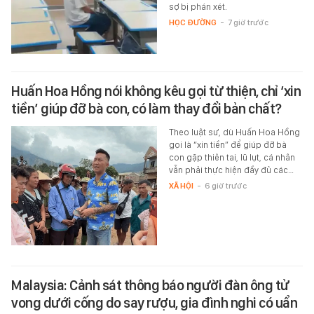
sợ bị phán xét.
HỌC ĐƯỜNG
-
7 giờ trước
Huấn Hoa Hồng nói không kêu gọi từ thiện, chỉ ‘xin
tiền’ giúp đỡ bà con, có làm thay đổi bản chất?
Theo luật sư, dù Huấn Hoa Hồng
gọi là “xin tiền” để giúp đỡ bà
con gặp thiên tai, lũ lụt, cá nhân
vẫn phải thực hiện đầy đủ các…
XÃ HỘI
-
6 giờ trước
Malaysia: Cảnh sát thông báo người đàn ông tử
vong dưới cống do say rượu, gia đình nghi có uẩn