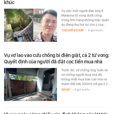
khúc
Vụ việc một người đàn ông ở
Malaysia tử vong dưới cống
trong tình trạng không mặc quần
áo đang thu hút sự chú ý của…
THẾ GIỚI ĐÓ ĐÂY
-
6 giờ trước
Vụ vợ lao vào cứu chồng bị điện giật, cả 2 tử vong:
Quyết định của người đã đặt cọc tiền mua nhà
Trước đó, vợ chồng ông Tuấn và
vợ chồng người mua nhà đã
thống nhất mua bán căn nhà và
mảnh đất hơn 300m2 với giá 2,2…
XÃ HỘI
-
6 giờ trước