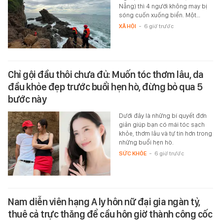
Nẵng) thì 4 người không may bị
sóng cuốn xuống biển. Một…
XÃ HỘI
-
6 giờ trước
Chỉ gội đầu thôi chưa đủ: Muốn tóc thơm lâu, da
đầu khỏe đẹp trước buổi hẹn hò, đừng bỏ qua 5
bước này
Dưới đây là những bí quyết đơn
giản giúp bạn có mái tóc sạch
khỏe, thơm lâu và tự tin hơn trong
những buổi hẹn hò.
SỨC KHỎE
-
6 giờ trước
Nam diễn viên hạng A ly hôn nữ đại gia ngàn tỷ,
thuê cả trực thăng để cầu hôn giờ thành công cốc