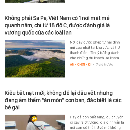
Không phải Sa Pa, Việt Nam có 1 nơi mát mẻ
quanh năm, chỉ từ 18 độ C, được đánh giá là
vương quốc của các loài lan
Nơi đây được ghép từ hai đỉnh
núi cao nhất tại khu vực, và trở
thành điểm đến lý tưởng dành
cho những du khách ưa khám…
ĂN - CHƠI - ĐI
-
7 giờ trước
Kiểu bắt nạt mới, không để lại dấu vết nhưng
đang âm thầm “ăn mòn” con bạn, đặc biệt là các
bé gái
Hãy để con biết rằng, dù chuyện
gì xảy ra ở trường, gia đình vẫn là
nơi con có thể trở về mà không