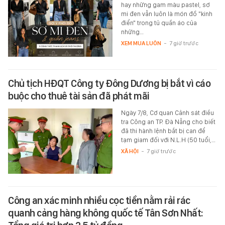
hay những gam màu pastel, sơ
mi đen vẫn luôn là món đồ "kinh
điển" trong tủ quần áo của
những…
XEM MUA LUÔN
-
7 giờ trước
Chủ tịch HĐQT Công ty Đông Dương bị bắt vì cáo
buộc cho thuê tài sản đã phát mãi
Ngày 7/8, Cơ quan Cảnh sát điều
tra Công an TP. Đà Nẵng cho biết
đã thi hành lệnh bắt bị can để
tạm giam đối với N.L.H (50 tuổi,…
XÃ HỘI
-
7 giờ trước
Công an xác minh nhiều cọc tiền nằm rải rác
quanh cảng hàng không quốc tế Tân Sơn Nhất: