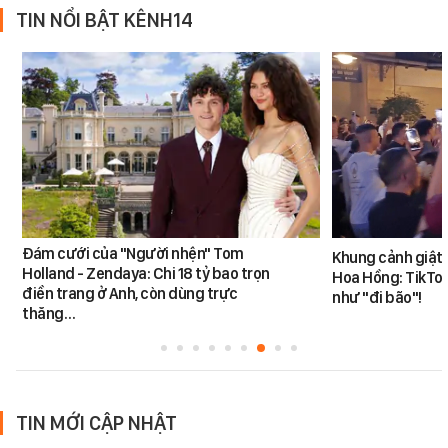
TIN NỔI BẬT KÊNH14
Đám cưới của "Người nhện" Tom
Khung cảnh giật
Holland - Zendaya: Chi 18 tỷ bao trọn
Hoa Hồng: TikTok
điền trang ở Anh, còn dùng trực
như "đi bão"!
thăng…
TIN MỚI CẬP NHẬT