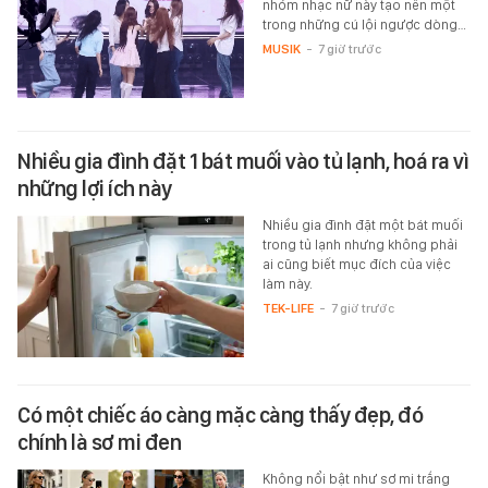
nhóm nhạc nữ này tạo nên một
trong những cú lội ngược dòng…
MUSIK
-
7 giờ trước
Nhiều gia đình đặt 1 bát muối vào tủ lạnh, hoá ra vì
những lợi ích này
Nhiều gia đình đặt một bát muối
trong tủ lạnh nhưng không phải
ai cũng biết mục đích của việc
làm này.
TEK-LIFE
-
7 giờ trước
Có một chiếc áo càng mặc càng thấy đẹp, đó
chính là sơ mi đen
Không nổi bật như sơ mi trắng