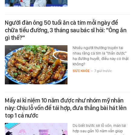
Người đàn ông 50 tuổi ăn cà tím mỗi ngày để
chữa tiểu đường, 3 tháng sau bác sĩ hỏi: "Ông ăn
gì thế?"
Nhiều người thường truyền tai
nhau rằng cà tím là "thần dược"
hạ đường huyết, điều này có thật
không?
SỨC KHỎE
-
7 giờ trước
Mấy ai kỉ niệm 10 năm được như nhóm mỹ nhân
này: Chịu lỗ vốn để tái hợp, đưa thẳng bài hát lên
top 1 cả nước
Dù biết trước sẽ lỗ vốn, màn tái
hợp sau gần 10 năm vẫn giúp