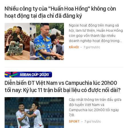
Nhiều công ty của "Huấn Hoa Hồng" không còn
hoạt động tại địa chỉ đã đăng ký
Ngoài hoạt động trên mạng xã
hội, làm từ thiện, Huấn Hoa Hồng
còn góp vốn thành lập nhiều
doanh nghiệp hoạt động trong…
XÃ HỘI
-
7 giờ trước
Diễn biến ĐT Việt Nam vs Campuchia lúc 20h00
tối nay: Kỷ lục 11 trận bất bại liệu có được nối dài?
Cập nhật thông tin trận đấu giữa
đội tuyển Việt Nam và
Campuchia lúc 20h00 tối ngày
7/8.
SPORT
-
7 giờ trước