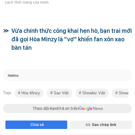
cách thời trang của mình.
Vừa chính thức công khai hẹn hò, bạn trai mới
đã gọi Hòa Minzy là "vợ" khiến fan xôn xao
bàn tán
Helino
Tags
Hòa Minzy
Sao Việt
Showbiz Việt
Showbiz
Theo dõi Kenh14.vn trên
Chia sẻ
Sao chép link