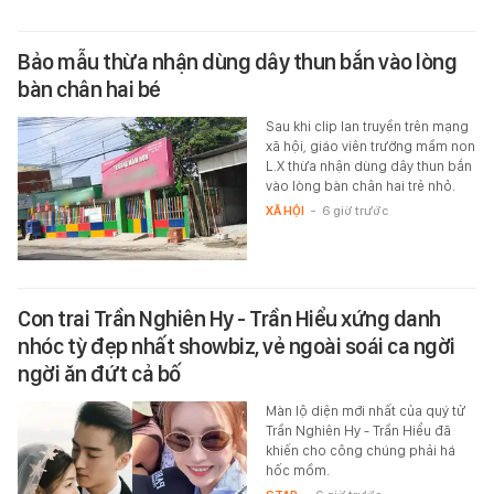
Bảo mẫu thừa nhận dùng dây thun bắn vào lòng
bàn chân hai bé
Sau khi clip lan truyền trên mạng
xã hội, giáo viên trường mầm non
L.X thừa nhận dùng dây thun bắn
vào lòng bàn chân hai trẻ nhỏ.
XÃ HỘI
-
6 giờ trước
Con trai Trần Nghiên Hy - Trần Hiểu xứng danh
nhóc tỳ đẹp nhất showbiz, vẻ ngoài soái ca ngời
ngời ăn đứt cả bố
Màn lộ diện mới nhất của quý tử
Trần Nghiên Hy - Trần Hiểu đã
khiến cho công chúng phải há
hốc mồm.