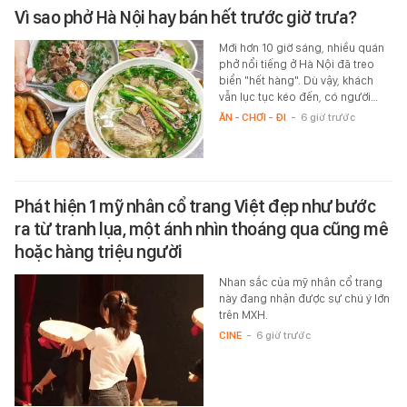
Vì sao phở Hà Nội hay bán hết trước giờ trưa?
Mới hơn 10 giờ sáng, nhiều quán
phở nổi tiếng ở Hà Nội đã treo
biển "hết hàng". Dù vậy, khách
vẫn lục tục kéo đến, có người…
ĂN - CHƠI - ĐI
-
6 giờ trước
Phát hiện 1 mỹ nhân cổ trang Việt đẹp như bước
ra từ tranh lụa, một ánh nhìn thoáng qua cũng mê
hoặc hàng triệu người
Nhan sắc của mỹ nhân cổ trang
này đang nhận được sự chú ý lớn
trên MXH.
CINE
-
6 giờ trước