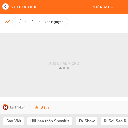
VỀ TRANG CHỦ
MỚI NHẤT
MỚI NHẤT
#Ồn ào của Thư Đan Nguyễn
Xem thêm
Star
Sao Việt
Hội bạn thân Showbiz
TV Show
Đi Soi Sao Đi