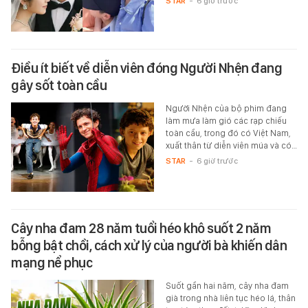
STAR
-
6 giờ trước
Điều ít biết về diễn viên đóng Người Nhện đang
gây sốt toàn cầu
Người Nhện của bộ phim đang
làm mưa làm gió các rạp chiếu
toàn cầu, trong đó có Việt Nam,
xuất thân từ diễn viên múa và có…
STAR
-
6 giờ trước
Cây nha đam 28 năm tuổi héo khô suốt 2 năm
bỗng bật chồi, cách xử lý của người bà khiến dân
mạng nể phục
Suốt gần hai năm, cây nha đam
già trong nhà liên tục héo lá, thân