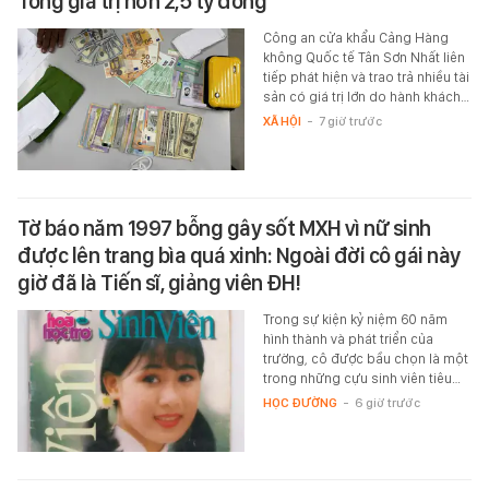
Tổng giá trị hơn 2,5 tỷ đồng
Công an cửa khẩu Cảng Hàng
không Quốc tế Tân Sơn Nhất liên
tiếp phát hiện và trao trả nhiều tài
sản có giá trị lớn do hành khách…
XÃ HỘI
-
7 giờ trước
Tờ báo năm 1997 bỗng gây sốt MXH vì nữ sinh
được lên trang bìa quá xinh: Ngoài đời cô gái này
giờ đã là Tiến sĩ, giảng viên ĐH!
Trong sự kiện kỷ niệm 60 năm
hình thành và phát triển của
trường, cô được bầu chọn là một
trong những cựu sinh viên tiêu…
HỌC ĐƯỜNG
-
6 giờ trước