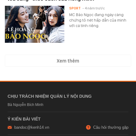
SPORT
- 4 năm trước
MC Bảo Ngọc đang ngày càng
chứng tỏ nét hấp dẫn của mình
với cá tính riêng.
Xem thêm
CHỊU TRÁCH NHIỆM QUẢN LÝ NỘI DUNG
Bà Nguyễn Bích Minh
Ý KIẾN BÀI VIẾT
bandoc@kenh14.vn
Câu hỏi thường gặp