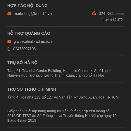
HỢP TÁC NỘI DUNG
marketing@kenh14.vn
024 7309 5555
HỖ TRỢ QUẢNG CÁO
giaitrixahoi@admicro.vn
02473007108
TRỤ SỞ HÀ NỘI
Tầng 21, Tòa nhà Center Building, Hapulico Complex, Số 01, phố
Nguyễn Huy Tưởng, phường Thanh Xuân, thành phố Hà Nội
TRỤ SỞ TP.HỒ CHÍ MINH
Tầng 4, Tòa nhà 123, số 127 Võ Văn Tần, Phường Xuân Hòa, TPHCM
Giấy phép thiết lập trang thông tin điện tử tổng hợp trên mạng số
2215/GP-TTĐT do Sở Thông tin và Truyền thông Hà Nội cấp ngày 10
tháng 4 năm 2019