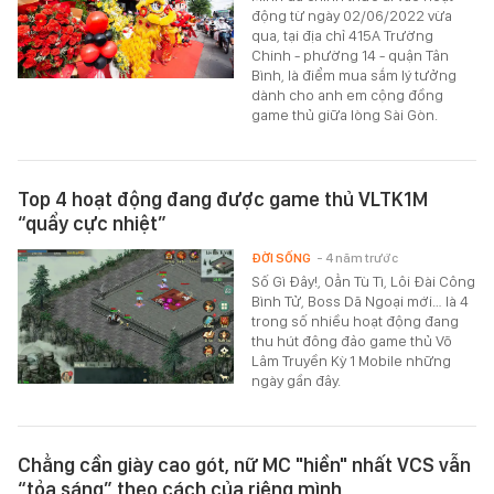
động từ ngày 02/06/2022 vừa
qua, tại địa chỉ 415A Trường
Chinh - phường 14 - quận Tân
Bình, là điểm mua sắm lý tưởng
dành cho anh em cộng đồng
game thủ giữa lòng Sài Gòn.
Top 4 hoạt động đang được game thủ VLTK1M
“quẩy cực nhiệt”
ĐỜI SỐNG
- 4 năm trước
Số Gì Đây!, Oẳn Tù Tì, Lôi Đài Công
Bình Tử, Boss Dã Ngoại mới… là 4
trong số nhiều hoạt động đang
thu hút đông đảo game thủ Võ
Lâm Truyền Kỳ 1 Mobile những
ngày gần đây.
Chẳng cần giày cao gót, nữ MC "hiền" nhất VCS vẫn
“tỏa sáng” theo cách của riêng mình