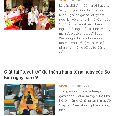
SPORT
- 4 năm trước
Là cặp đôi đình đám giới Esports
Việt, chuyện tình Bomman và
Minh Nghi đã gặt hái được trái
ngọt khi về chung 1 nhà vào ngày
10/7. Lễ gia tiên khiến nhiều
người bất ngờ bởi sự tinh tế lãng
mạn được tổ chức bởi Sugar
Wedding - đơn vị chuyên sáng
tạo các chủ đề độc đáo và đột
phá cho những bữa tiệc đẳng
cấp.
Giắt túi “tuyệt kỹ” để thăng hạng từng ngày của Bộ
Bim ngay bạn ơi!
SPORT
- 4 năm trước
Trong Awesome Academy -
gamisode 2 của Galaxy A, Bộ Bim
hé lộ những kỹ năng tuyệt mật để
"cày rank" mà không phải ai cũng
biết.