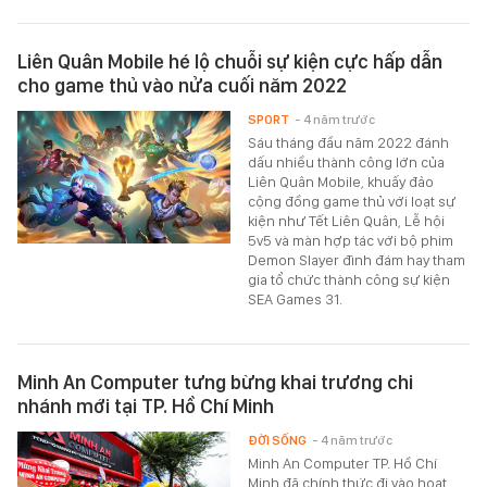
Liên Quân Mobile hé lộ chuỗi sự kiện cực hấp dẫn
cho game thủ vào nửa cuối năm 2022
SPORT
- 4 năm trước
Sáu tháng đầu năm 2022 đánh
dấu nhiều thành công lớn của
Liên Quân Mobile, khuấy đảo
cộng đồng game thủ với loạt sự
kiện như Tết Liên Quân, Lễ hội
5v5 và màn hợp tác với bộ phim
Demon Slayer đình đám hay tham
gia tổ chức thành công sự kiện
SEA Games 31.
Minh An Computer tưng bừng khai trương chi
nhánh mới tại TP. Hồ Chí Minh
ĐỜI SỐNG
- 4 năm trước
Minh An Computer TP. Hồ Chí
Minh đã chính thức đi vào hoạt