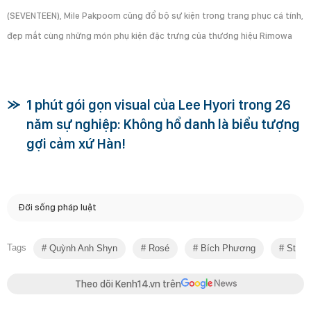
(SEVENTEEN), Mile Pakpoom cũng đổ bộ sự kiện trong trang phục cá tính,
đẹp mắt cùng những món phụ kiện đặc trưng của thương hiệu Rimowa
1 phút gói gọn visual của Lee Hyori trong 26
năm sự nghiệp: Không hổ danh là biểu tượng
gợi cảm xứ Hàn!
Đời sống pháp luật
Tags
Quỳnh Anh Shyn
Rosé
Bích Phương
Star S
Theo dõi Kenh14.vn trên