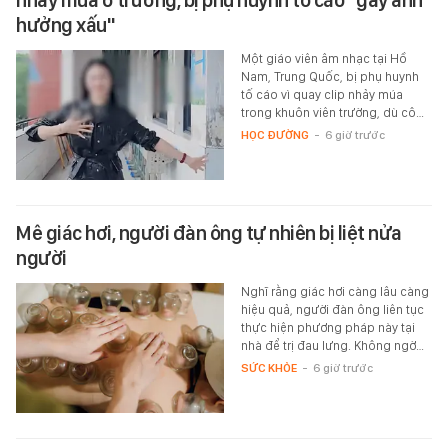
nhảy múa ở trường, bị phụ huynh tố cáo "gây ảnh
hưởng xấu"
Một giáo viên âm nhạc tại Hồ
Nam, Trung Quốc, bị phụ huynh
tố cáo vì quay clip nhảy múa
trong khuôn viên trường, dù cô…
HỌC ĐƯỜNG
-
6 giờ trước
Mê giác hơi, người đàn ông tự nhiên bị liệt nửa
người
Nghĩ rằng giác hơi càng lâu càng
hiệu quả, người đàn ông liên tục
thực hiện phương pháp này tại
nhà để trị đau lưng. Không ngờ…
SỨC KHỎE
-
6 giờ trước