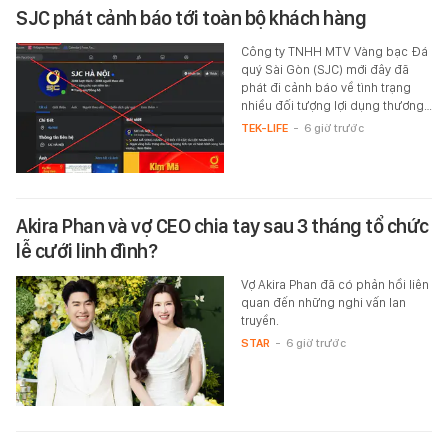
SJC phát cảnh báo tới toàn bộ khách hàng
Công ty TNHH MTV Vàng bạc Đá
quý Sài Gòn (SJC) mới đây đã
phát đi cảnh báo về tình trạng
nhiều đối tượng lợi dụng thương…
TEK-LIFE
-
6 giờ trước
Akira Phan và vợ CEO chia tay sau 3 tháng tổ chức
lễ cưới linh đình?
Vợ Akira Phan đã có phản hồi liên
quan đến những nghi vấn lan
truyền.
STAR
-
6 giờ trước