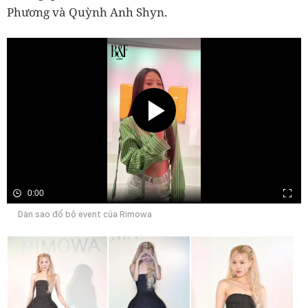
Phương và Quỳnh Anh Shyn.
0:00
Dàn sao đổ bộ event của Rimowa