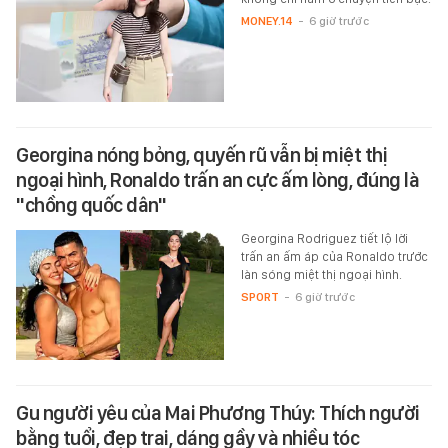
MONEY.14
-
6 giờ trước
Georgina nóng bỏng, quyến rũ vẫn bị miệt thị
ngoại hình, Ronaldo trấn an cực ấm lòng, đúng là
"chồng quốc dân"
Georgina Rodriguez tiết lộ lời
trấn an ấm áp của Ronaldo trước
làn sóng miệt thị ngoại hình.
SPORT
-
6 giờ trước
Gu người yêu của Mai Phương Thúy: Thích người
bằng tuổi, đẹp trai, dáng gầy và nhiều tóc