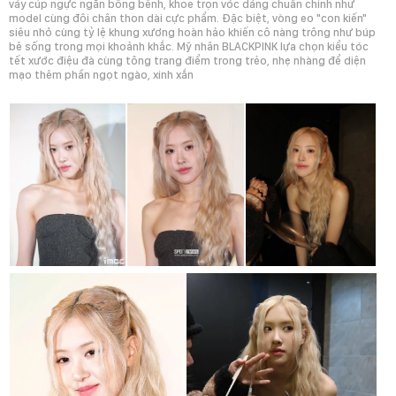
váy cúp ngực ngắn bồng bềnh, khoe trọn vóc dáng chuẩn chỉnh như
model cùng đôi chân thon dài cực phẩm. Đặc biệt, vòng eo "con kiến"
siêu nhỏ cùng tỷ lệ khung xương hoàn hảo khiến cô nàng trông như búp
bê sống trong mọi khoảnh khắc. Mỹ nhân BLACKPINK lựa chọn kiểu tóc
tết xước điệu đà cùng tông trang điểm trong trẻo, nhẹ nhàng để diện
mạo thêm phần ngọt ngào, xinh xắn