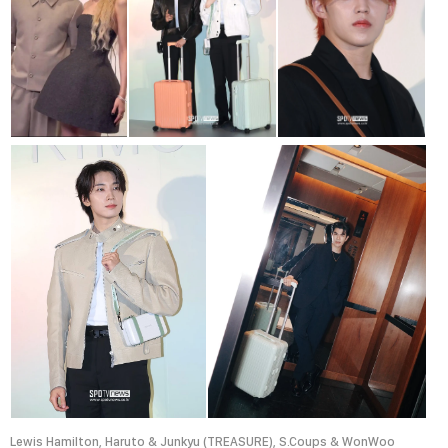
Lewis Hamilton, Haruto & Junkyu (TREASURE), S.Coups & WonWoo