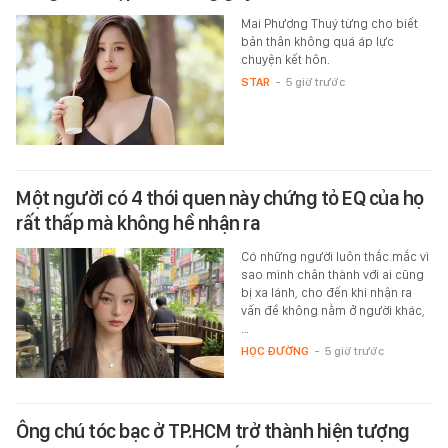
Mai Phương Thuý từng cho biết
bản thân không quá áp lực
chuyện kết hôn.
STAR
-
5 giờ trước
Một người có 4 thói quen này chứng tỏ EQ của họ
rất thấp mà không hề nhận ra
Có những người luôn thắc mắc vì
sao mình chân thành với ai cũng
bị xa lánh, cho đến khi nhận ra
vấn đề không nằm ở người khác,
…
HỌC ĐƯỜNG
-
5 giờ trước
Ông chú tóc bạc ở TP.HCM trở thành hiện tượng