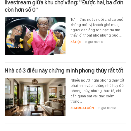
livestream giữa khu chợ vắng: "Được hai, ba đơn
còn hơn số 0"
Từ những ngày ngồi chợ cả buổi
không một vị khách ghé mua,
người đàn ông tóc bạc đã tìm
thấy lối thoát nhờ những buổi…
XÃ HỘI
-
5 giờ trước
Nhà có 3 điều này chứng minh phong thủy rất tốt
Nhiều người nghĩ phong thủy tốt
phải nhìn vào hướng nhà hay đồ
phong thủy, nhưng thực tế, chỉ
cần quan sát vài đặc điểm
trong…
XEM MUA LUÔN
-
5 giờ trước