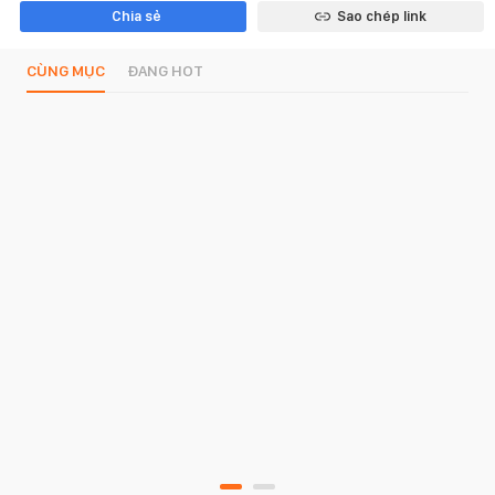
Chia sẻ
Sao chép link
CÙNG MỤC
ĐANG HOT