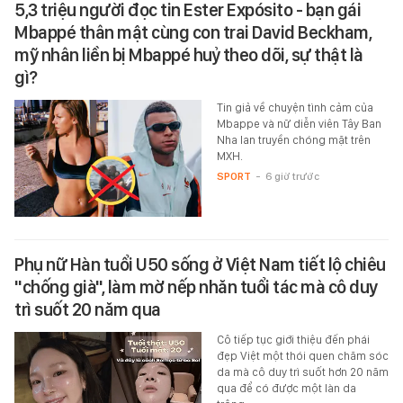
5,3 triệu người đọc tin Ester Expósito - bạn gái
Mbappé thân mật cùng con trai David Beckham,
mỹ nhân liền bị Mbappé huỷ theo dõi, sự thật là
gì?
Tin giả về chuyện tình cảm của
Mbappe và nữ diễn viên Tây Ban
Nha lan truyền chóng mặt trên
MXH.
SPORT
-
6 giờ trước
Phụ nữ Hàn tuổi U50 sống ở Việt Nam tiết lộ chiêu
"chống già", làm mờ nếp nhăn tuổi tác mà cô duy
trì suốt 20 năm qua
Cô tiếp tục giới thiệu đến phái
đẹp Việt một thói quen chăm sóc
da mà cô duy trì suốt hơn 20 năm
qua để có được một làn da