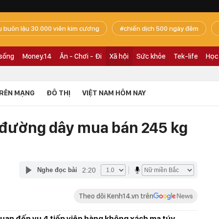
ụ buôn lậu 30.000 viên kim cương
chiến dịch 500 ngày đêm
 sống
Money.14
Ăn - Chơi - Đi
Xã hội
Sức khỏe
Tek-life
Học
RÊN MẠNG
ĐÔ THỊ
VIỆT NAM HÔM NAY
 đường dây mua bán 245 kg
2:20
Nghe đọc bài
Theo dõi Kenh14.vn trên
quan đến vụ 4 tiếp viên hàng không xách ma túy