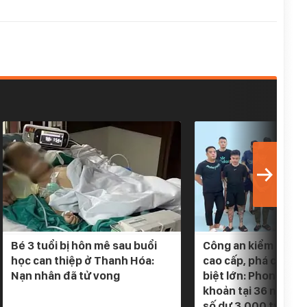
Bé 3 tuổi bị hôn mê sau buổi
Công an kiểm tra 5 
học can thiệp ở Thanh Hóa:
cao cấp, phá chuyê
Nạn nhân đã tử vong
biệt lớn: Phong tỏa
khoản tại 36 ngân h
số dư 3.000 tỷ