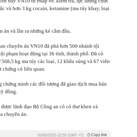
yến bay VN10 từ Pháp về. kiểm tra, lực lượng chức
ắc và hơn 3 kg cocain, ketamine (ma túy khay, loại
 án và lần ra những kẻ cầm đầu.
 Ban chuyên án VN10 đã phá hơn 500 nhánh tội
i phạm hoạt động tại 36 tỉnh, thành phố. Đã có
iữ 568,5 kg ma túy các loại, 12 khẩu súng và 67 viên
t chứng có liên quan.
g chứng minh các đối tượng đã giao dịch mua bán
tỷ đồng.
được lãnh đạo Bộ Công an có có thư khen và
ia chuyên án.
Copy link
03/05/2025 22:55 (GMT +7)