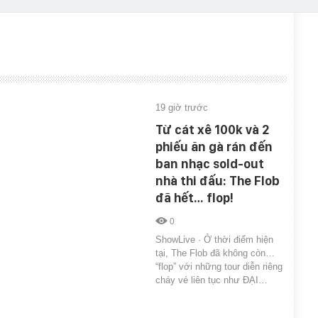
19 giờ trước
Từ cát xê 100k và 2
phiếu ăn gà rán đến
ban nhạc sold-out
nhà thi đấu: The Flob
đã hết… flop!
0
ShowLive · Ở thời điểm hiện
tại, The Flob đã không còn…
“flop” với những tour diễn riêng
cháy vé liên tục như ĐẠI…