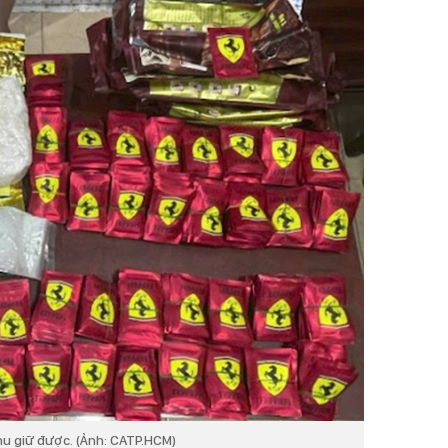
hu giữ được. (Ảnh: CATP.HCM)