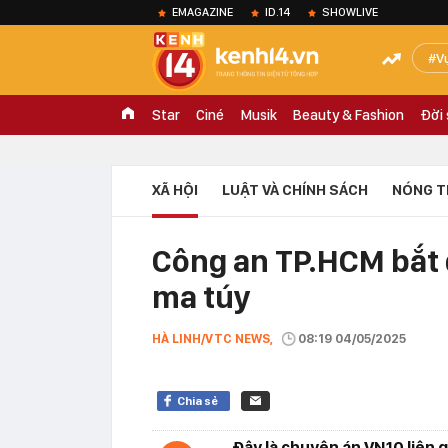
EMAGAZINE
ID.14
SHOWLIVE
V
Star
Ciné
Musik
Beauty & Fashion
Đời
XÃ HỘI
LUẬT VÀ CHÍNH SÁCH
NÓNG T
Công an TP.HCM bắt
ma túy
HÀ LINH/VTC NEWS,
08:19 04/05/2025
Chia sẻ
Đây là chuyên án VN10 liên 