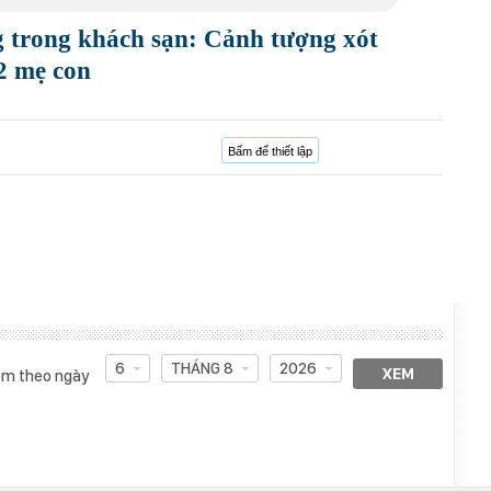
g trong khách sạn: Cảnh tượng xót
2 mẹ con
Bấm để thiết lập
6
THÁNG 8
2026
XEM
m theo ngày