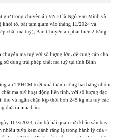
bắt giữ trong chuyên án VN10 là Ngô Văn Minh và
khởi tố, bắt tạm giam vào tháng 11/2024 và
hép chất ma tuý), Ban Chuyên án phát hiện 2 băng
n chuyển ma tuý với số lượng lớn, để cung cấp cho
g sử dụng trái phép chất ma tuý tại tỉnh Bình
.
Công an TP.HCM triệt xoá thành công hai băng nhóm
chất ma tuý hoạt động liên tỉnh, với số lượng đặc
iữ, thu và ngăn chặn kịp thời hơn 245 kg ma tuý các
ợng đưa ra mua bán.
gày 16/3/2023, cán bộ hải quan cửa khẩu sân bay
n nhiều tuýp kem đánh răng lạ trong hành lý của 4