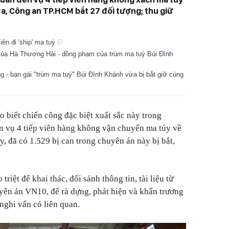
ra, Công an TP.HCM bắt 27 đối tượng; thu giữ
iên đi 'ship' ma tuý
của Hà Thương Hải - đồng phạm của trùm ma tuý Bùi Đình
- bạn gái "trùm ma tuý" Bùi Đình Khánh vừa bị bắt giữ cùng
biết chiến công đặc biệt xuất sắc này trong
n vụ 4 tiếp viên hàng không vận chuyển ma túy về
, đã có 1.529 bị can trong chuyên án này bị bắt,
triệt để khai thác, đối sánh thông tin, tài liệu từ
uyên án VN10, để rà dựng, phát hiện và khẩn trương
 nghi vấn có liên quan.