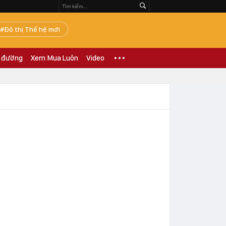
Đô thị Thế hệ mới
 đường
Xem Mua Luôn
Video