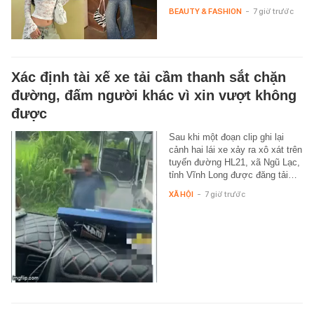
BEAUTY & FASHION
-
7 giờ trước
Xác định tài xế xe tải cầm thanh sắt chặn
đường, đấm người khác vì xin vượt không
được
Sau khi một đoạn clip ghi lại
cảnh hai lái xe xảy ra xô xát trên
tuyến đường HL21, xã Ngũ Lạc,
tỉnh Vĩnh Long được đăng tải…
XÃ HỘI
-
7 giờ trước