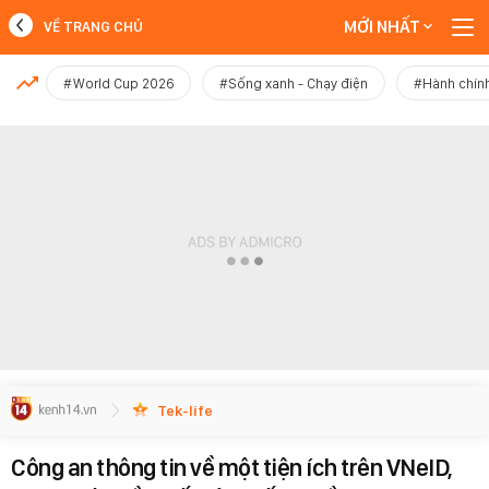
MỚI NHẤT
VỀ TRANG CHỦ
MỚI NHẤT
#World Cup 2026
#Sống xanh - Chạy điện
#Hành chính
Xem thêm
Tek-life
Công an thông tin về một tiện ích trên VNeID,