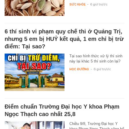
SỨC KHỎE
-
6 giờ trước
6 thí sinh vi phạm quy chế thi ở Quảng Trị,
nhưng 5 em bị HUỶ kết quả, 1 em chỉ bị trừ
điểm: Tại sao?
Tại sao hình thức xử lý thí sinh
này lại khác 5 thí sinh còn lại?
HỌC ĐƯỜNG
-
6 giờ trước
Điểm chuẩn Trường Đại học Y khoa Phạm
Ngọc Thạch cao nhất 25,8
Chiều 9/8, Trường Đại học Y
khoa Phạm Ngọc Thạch công bố