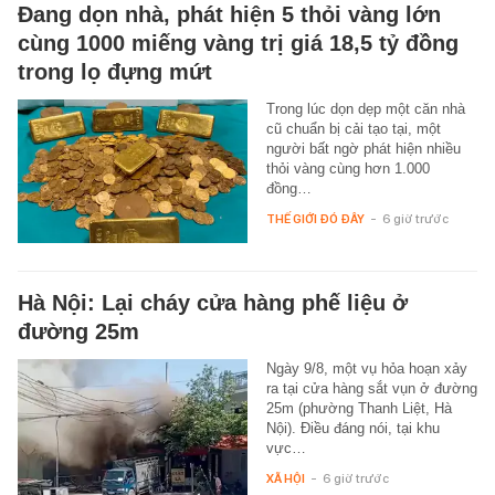
Đang dọn nhà, phát hiện 5 thỏi vàng lớn
cùng 1000 miếng vàng trị giá 18,5 tỷ đồng
trong lọ đựng mứt
Trong lúc dọn dẹp một căn nhà
cũ chuẩn bị cải tạo tại, một
người bất ngờ phát hiện nhiều
thỏi vàng cùng hơn 1.000
đồng…
THẾ GIỚI ĐÓ ĐÂY
-
6 giờ trước
Hà Nội: Lại cháy cửa hàng phế liệu ở
đường 25m
Ngày 9/8, một vụ hỏa hoạn xảy
ra tại cửa hàng sắt vụn ở đường
25m (phường Thanh Liệt, Hà
Nội). Điều đáng nói, tại khu
vực…
XÃ HỘI
-
6 giờ trước