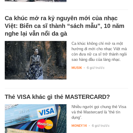
Ca khúc mở ra kỷ nguyên mới của nhạc
Việt: Biến ca sĩ thành “sách mẫu”, 10 năm
nghe lại vẫn nổi da gà
Ca khúc không chỉ mở ra một
hướng đi mới cho nhạc Việt mà
còn đưa nữ ca sĩ trở thành ngôi
sao hàng đầu của làng nhạc.
MUSIK
-
6 giờ trước
Thẻ VISA khác gì thẻ MASTERCARD?
Nhiều người gọi chung thẻ Visa
và thẻ Mastercard là “thẻ tín
dụng”.
MONEY.14
-
6 giờ trước