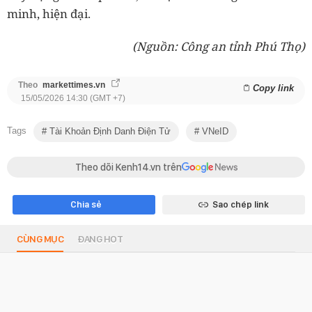
minh, hiện đại.
(Nguồn: Công an tỉnh Phú Thọ)
Theo
markettimes.vn
Copy link
15/05/2026 14:30 (GMT +7)
Tags
Tài Khoản Định Danh Điện Tử
VNeID
Theo dõi Kenh14.vn trên
Chia sẻ
Sao chép link
CÙNG MỤC
ĐANG HOT