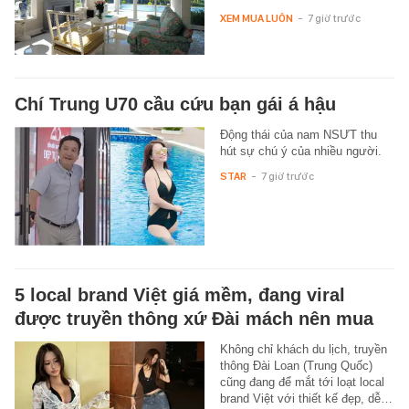
XEM MUA LUÔN
-
7 giờ trước
Chí Trung U70 cầu cứu bạn gái á hậu
Động thái của nam NSƯT thu
hút sự chú ý của nhiều người.
STAR
-
7 giờ trước
5 local brand Việt giá mềm, đang viral
được truyền thông xứ Đài mách nên mua
Không chỉ khách du lịch, truyền
thông Đài Loan (Trung Quốc)
cũng đang để mắt tới loạt local
brand Việt với thiết kế đẹp, dễ…