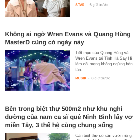
STAR
-
6 giờ trước
Không ai ngờ Wren Evans và Quang Hùng
MasterD cũng có ngày này
Tiết mục của Quang Hùng và
Wren Evans tại Tinh Hà Say Hi
làm cõi mạng không ngừng bàn
tán.
MUSIK
-
6 giờ trước
Bên trong biệt thự 500m2 như khu nghỉ
dưỡng của nam ca sĩ quê Ninh Bình lấy vợ
miền Tây, 3 thế hệ cùng chung sống
Căn biệt thự có sân vườn rộng