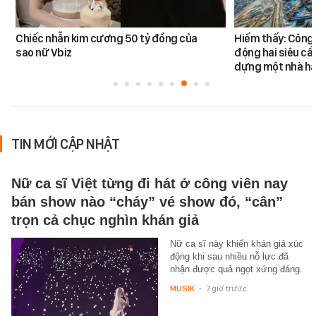
Chiếc nhẫn kim cương 50 tỷ đồng của
Hiếm thấy: Công 
sao nữ Vbiz
động hai siêu cẩ
dựng một nhà há
TIN MỚI CẬP NHẬT
Nữ ca sĩ Việt từng đi hát ở công viên nay
bán show nào “cháy” vé show đó, “cân”
trọn cả chục nghìn khán giả
Nữ ca sĩ này khiến khán giả xúc
động khi sau nhiều nỗ lực đã
nhận được quả ngọt xứng đáng.
MUSIK
-
7 giờ trước