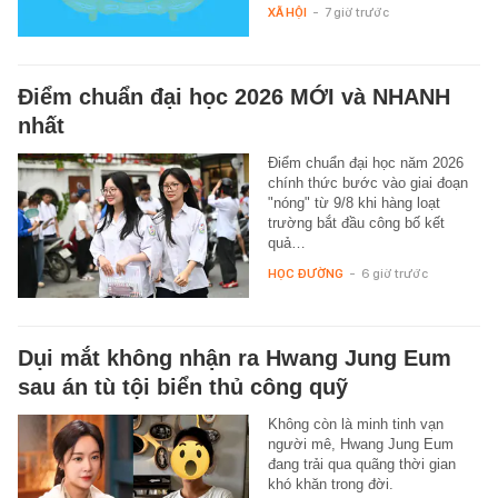
XÃ HỘI
-
7 giờ trước
Điểm chuẩn đại học 2026 MỚI và NHANH
nhất
Điểm chuẩn đại học năm 2026
chính thức bước vào giai đoạn
"nóng" từ 9/8 khi hàng loạt
trường bắt đầu công bố kết
quả…
HỌC ĐƯỜNG
-
6 giờ trước
Dụi mắt không nhận ra Hwang Jung Eum
sau án tù tội biển thủ công quỹ
Không còn là minh tinh vạn
người mê, Hwang Jung Eum
đang trải qua quãng thời gian
khó khăn trong đời.