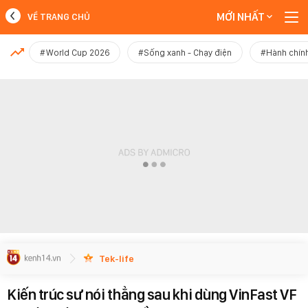
MỚI NHẤT
VỀ TRANG CHỦ
MỚI NHẤT
#World Cup 2026
#Sống xanh - Chạy điện
#Hành chính
Xem thêm
Tek-life
Kiến trúc sư nói thẳng sau khi dùng VinFast VF