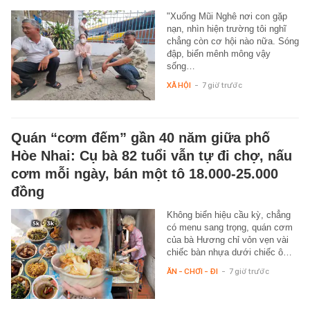
"Xuống Mũi Nghê nơi con gặp
nạn, nhìn hiện trường tôi nghĩ
chẳng còn cơ hội nào nữa. Sóng
đập, biển mênh mông vậy
sống…
XÃ HỘI
-
7 giờ trước
Quán “cơm đếm” gần 40 năm giữa phố
Hòe Nhai: Cụ bà 82 tuổi vẫn tự đi chợ, nấu
cơm mỗi ngày, bán một tô 18.000-25.000
đồng
Không biển hiệu cầu kỳ, chẳng
có menu sang trọng, quán cơm
của bà Hương chỉ vỏn vẹn vài
chiếc bàn nhựa dưới chiếc ô…
ĂN - CHƠI - ĐI
-
7 giờ trước