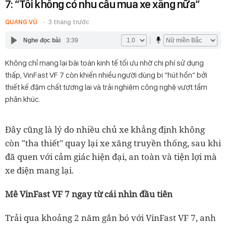
7: “Tôi không có nhu cầu mua xe xăng nữa”
QUANG VŨ
3 tháng trước
Nghe đọc bài
3:39
Không chỉ mang lại bài toán kinh tế tối ưu nhờ chi phí sử dụng
thấp, VinFast VF 7 còn khiến nhiều người dùng bị “hút hồn” bởi
thiết kế đậm chất tương lai và trải nghiệm công nghệ vượt tầm
phân khúc.
Đây cũng là lý do nhiều chủ xe khẳng định không
còn "tha thiết" quay lại xe xăng truyền thống, sau khi
đã quen với cảm giác hiện đại, an toàn và tiện lợi mà
xe điện mang lại.
Mê VinFast VF 7 ngay từ cái nhìn đầu tiên
Trải qua khoảng 2 năm gắn bó với VinFast VF 7, anh