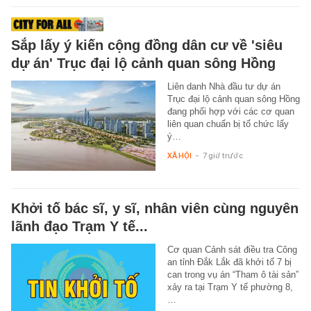
Sắp lấy ý kiến cộng đồng dân cư về 'siêu
dự án' Trục đại lộ cảnh quan sông Hồng
Liên danh Nhà đầu tư dự án
Trục đại lộ cảnh quan sông Hồng
đang phối hợp với các cơ quan
liên quan chuẩn bị tổ chức lấy
ý…
XÃ HỘI
-
7 giờ trước
Khởi tố bác sĩ, y sĩ, nhân viên cùng nguyên
lãnh đạo Trạm Y tế...
Cơ quan Cảnh sát điều tra Công
an tỉnh Đắk Lắk đã khởi tố 7 bị
can trong vụ án “Tham ô tài sản”
xảy ra tại Trạm Y tế phường 8,
…