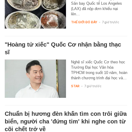
Sân bay Quốc tế Los Angeles
(LAX) đã nộp đơn khiếu nại
lên…
THẾ GIỚI ĐÓ ĐÂY
-
7 giờ trước
"Hoàng tử xiếc" Quốc Cơ nhận bằng thạc
sĩ
Nghệ sĩ xiếc Quốc Cơ theo học
Trường Đại học Văn hóa
TPHCM trong suốt 10 năm, hoàn
thành chương trình đại học và…
STAR
-
7 giờ trước
Chuẩn bị hương đèn khấn tìm con trôi giữa
biển, người cha 'đứng tim' khi nghe con từ
cõi chết trở về