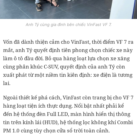
Anh Tý cùng gia đình bên chiếc VinFast VF 7.
Vốn đã dành thiện cảm cho VinFast, thời điểm VF 7 ra
mắt, anh Tý quyết định tiên phong chọn chiếc xe này
làm ô tô đầu đời. Bỏ qua hàng loạt lựa chọn xe xăng
cùng phân khúc C-SUV, quyết định của anh Tý còn
xuất phát từ một niềm tin kiên định: xe điện là tương
lai.
Ngoài thiết kế phá cách, VinFast còn trang bị cho VF 7
hàng loạt tiện ích thực dụng. Nổi bật nhất phải kể
đến hệ thống đèn Full LED, màn hình hiển thị thông
tin trên kính lái (HUD), hệ thống lọc không khí Combi
PM 1.0 cùng tùy chọn cửa sổ trời toàn cảnh.