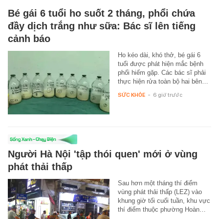
Bé gái 6 tuổi ho suốt 2 tháng, phổi chứa
đầy dịch trắng như sữa: Bác sĩ lên tiếng
cảnh báo
Ho kéo dài, khó thở, bé gái 6
tuổi được phát hiện mắc bệnh
phổi hiếm gặp. Các bác sĩ phải
thực hiện rửa toàn bộ hai bên…
SỨC KHỎE
-
6 giờ trước
Người Hà Nội 'tập thói quen' mới ở vùng
phát thải thấp
Sau hơn một tháng thí điểm
vùng phát thải thấp (LEZ) vào
khung giờ tối cuối tuần, khu vực
thí điểm thuộc phường Hoàn…