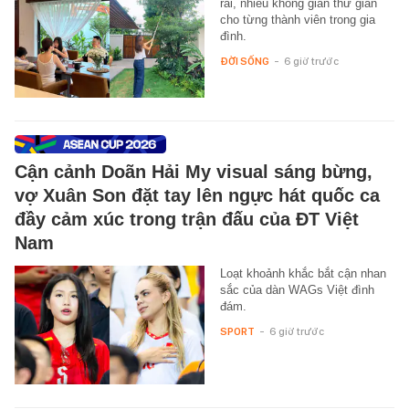
rãi, nhiều không gian thư giãn
cho từng thành viên trong gia
đình.
ĐỜI SỐNG
-
6 giờ trước
Cận cảnh Doãn Hải My visual sáng bừng,
vợ Xuân Son đặt tay lên ngực hát quốc ca
đầy cảm xúc trong trận đấu của ĐT Việt
Nam
Loạt khoảnh khắc bắt cận nhan
sắc của dàn WAGs Việt đình
đám.
SPORT
-
6 giờ trước