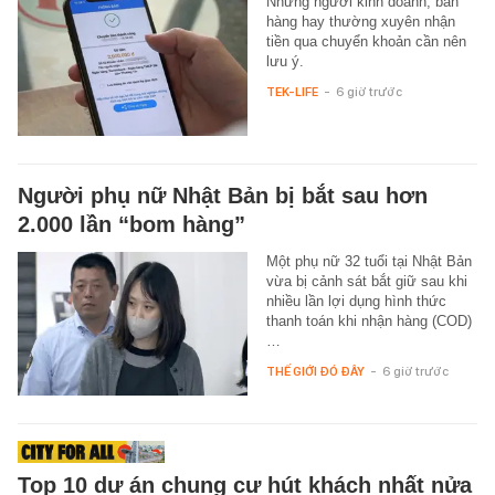
Những người kinh doanh, bán
hàng hay thường xuyên nhận
tiền qua chuyển khoản cần nên
lưu ý.
TEK-LIFE
-
6 giờ trước
Người phụ nữ Nhật Bản bị bắt sau hơn
2.000 lần “bom hàng”
Một phụ nữ 32 tuổi tại Nhật Bản
vừa bị cảnh sát bắt giữ sau khi
nhiều lần lợi dụng hình thức
thanh toán khi nhận hàng (COD)
…
THẾ GIỚI ĐÓ ĐÂY
-
6 giờ trước
Top 10 dự án chung cư hút khách nhất nửa