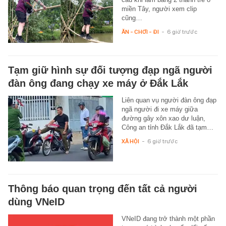
miền Tây, người xem clip
cũng…
ĂN - CHƠI - ĐI
-
6 giờ trước
Tạm giữ hình sự đối tượng đạp ngã người
đàn ông đang chạy xe máy ở Đắk Lắk
Liên quan vụ người đàn ông đạp
ngã người đi xe máy giữa
đường gây xôn xao dư luận,
Công an tỉnh Đắk Lắk đã tạm…
XÃ HỘI
-
6 giờ trước
Thông báo quan trọng đến tất cả người
dùng VNeID
VNeID đang trở thành một phần