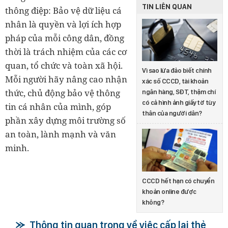
TIN LIÊN QUAN
thông điệp: Bảo vệ dữ liệu cá
nhân là quyền và lợi ích hợp
pháp của mỗi công dân, đồng
thời là trách nhiệm của các cơ
quan, tổ chức và toàn xã hội.
Vì sao lừa đảo biết chính
Mỗi người hãy nâng cao nhận
xác số CCCD, tài khoản
thức, chủ động bảo vệ thông
ngân hàng, SĐT, thậm chí
có cả hình ảnh giấy tờ tùy
tin cá nhân của mình, góp
thân của người dân?
phần xây dựng môi trường số
an toàn, lành mạnh và văn
minh.
CCCD hết hạn có chuyển
khoản online được
không?
Thông tin quan trọng về việc cấp lại thẻ