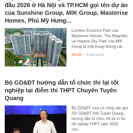
đầu 2026 ở Hà Nội và TP.HCM gọi tên dự án
của Sunshine Group, MIK Group, Masterise
Homes, Phú Mỹ Hưng...
Lumière Essence Park của
Masterise Homes, The Magnolia
và Imperia Sky Park của MIK
Group là một trong những cái…
XÃ HỘI
-
6 giờ trước
Bộ GD&ĐT hướng dẫn tổ chức thi lại tốt
nghiệp tại điểm thi THPT Chuyên Tuyên
Quang
Bộ GD&ĐT vừa có công văn gửi
Sở GD&ĐT tỉnh Tuyên Quang,
hướng dẫn tổ chức thi lại kì thi
tốt nghiệp THPT năm 2026
cho…