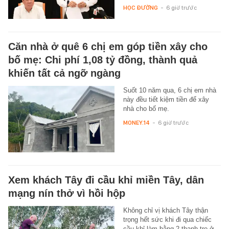
HỌC ĐƯỜNG
-
6 giờ trước
Căn nhà ở quê 6 chị em góp tiền xây cho
bố mẹ: Chi phí 1,08 tỷ đồng, thành quả
khiến tất cả ngỡ ngàng
Suốt 10 năm qua, 6 chị em nhà
này đều tiết kiệm tiền để xây
nhà cho bố mẹ.
MONEY.14
-
6 giờ trước
Xem khách Tây đi cầu khỉ miền Tây, dân
mạng nín thở vì hồi hộp
Không chỉ vị khách Tây thận
trọng hết sức khi đi qua chiếc
cầu khỉ làm bằng 2 thanh tre ở