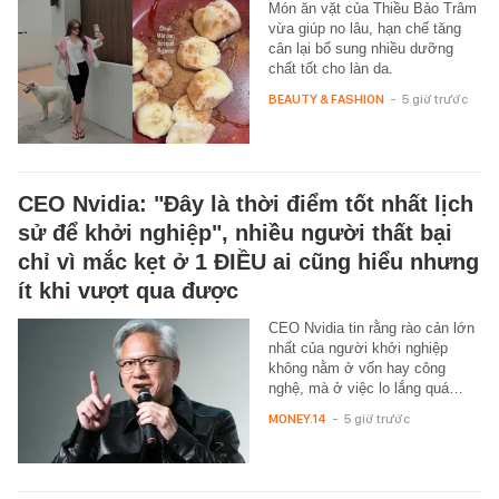
Món ăn vặt của Thiều Bảo Trâm
vừa giúp no lâu, hạn chế tăng
cân lại bổ sung nhiều dưỡng
chất tốt cho làn da.
BEAUTY & FASHION
-
5 giờ trước
CEO Nvidia: "Đây là thời điểm tốt nhất lịch
sử để khởi nghiệp", nhiều người thất bại
chỉ vì mắc kẹt ở 1 ĐIỀU ai cũng hiểu nhưng
ít khi vượt qua được
CEO Nvidia tin rằng rào cản lớn
nhất của người khởi nghiệp
không nằm ở vốn hay công
nghệ, mà ở việc lo lắng quá…
MONEY.14
-
5 giờ trước