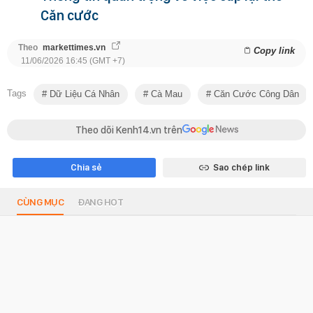
Căn cước
Theo
markettimes.vn
Copy link
11/06/2026 16:45 (GMT +7)
Tags
Dữ Liệu Cá Nhân
Cà Mau
Căn Cước Công Dân
Theo dõi Kenh14.vn trên
Chia sẻ
Sao chép link
CÙNG MỤC
ĐANG HOT