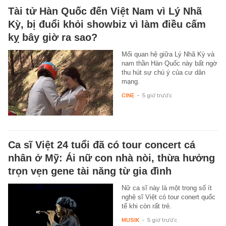
Tài tử Hàn Quốc đến Việt Nam vì Lý Nhã
Kỳ, bị đuổi khỏi showbiz vì làm điều cấm
kỵ bây giờ ra sao?
Mối quan hệ giữa Lý Nhã Kỳ và
nam thần Hàn Quốc này bất ngờ
thu hút sự chú ý của cư dân
mạng.
CINE
-
5 giờ trước
Ca sĩ Việt 24 tuổi đã có tour concert cá
nhân ở Mỹ: Ái nữ con nhà nòi, thừa hưởng
trọn vẹn gene tài năng từ gia đình
Nữ ca sĩ này là một trong số ít
nghệ sĩ Việt có tour conert quốc
tế khi còn rất trẻ.
MUSIK
-
5 giờ trước