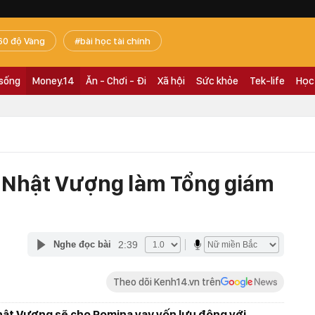
60 độ Vàng
bài học tài chính
 sống
Money.14
Ăn - Chơi - Đi
Xã hội
Sức khỏe
Tek-life
Học
m Nhật Vượng làm Tổng giám
2:39
Nghe đọc bài
Theo dõi Kenh14.vn trên
hật Vượng sẽ cho Pomina vay vốn lưu động với