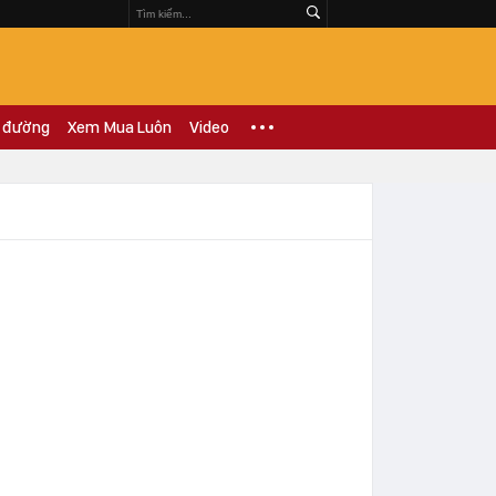
 đường
Xem Mua Luôn
Video