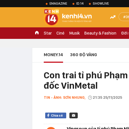
EMAGAZINE
ID.14
SHOWLIVE
3
Star
Ciné
Musik
Beauty & Fashion
Đời
MONEY.14
360 ĐỘ VÀNG
Con trai tỉ phú Phạ
đốc VinMetal
TIN - ẢNH: SƠN NHUNG,
21:35 25/11/2025
Chia sẻ
Vingroup của tỉ phú Phạm N