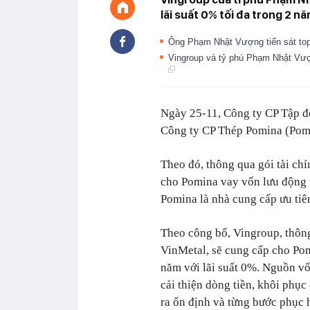
lãi suất 0% tối đa trong 2 nă
Ông Phạm Nhật Vượng tiến sát top
Vingroup và tỷ phú Phạm Nhật Vượ
Ngày 25-11, Công ty CP Tập đ
Công ty CP Thép Pomina (Pom
Theo đó, thông qua gói tài chí
cho Pomina vay vốn lưu động v
Pomina là nhà cung cấp ưu tiê
Theo công bố, Vingroup, thôn
VinMetal, sẽ cung cấp cho Po
năm với lãi suất 0%. Nguồn vố
cải thiện dòng tiền, khôi phụ
ra ổn định và từng bước phục h