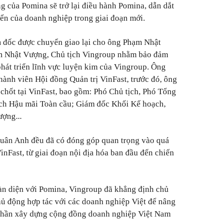
g của Pomina sẽ trở lại điều hành Pomina, dẫn dắt
iển của doanh nghiệp trong giai đoạn mới.
m đốc được chuyển giao lại cho ông Phạm Nhật
ạm Nhật Vượng, Chủ tịch Vingroup nhằm bảo đảm
 phát triển lĩnh vực luyện kim của Vingroup. Ông
ành viên Hội đồng Quản trị VinFast, trước đó, ông
ủ chốt tại VinFast, bao gồm: Phó Chủ tịch, Phó Tổng
ch Hậu mãi Toàn cầu; Giám đốc Khối Kế hoạch,
ượng...
Quân Anh đều đã có đóng góp quan trọng vào quá
inFast, từ giai đoạn nội địa hóa ban đầu đến chiến
oàn diện với Pomina, Vingroup đã khẳng định chủ
hủ động hợp tác với các doanh nghiệp Việt để nâng
 phần xây dựng cộng đồng doanh nghiệp Việt Nam