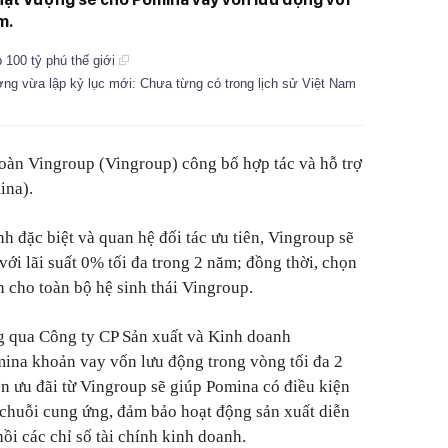
m.
 100 tỷ phú thế giới
ng vừa lập kỷ lục mới: Chưa từng có trong lịch sử Việt Nam
oàn Vingroup (Vingroup) công bố hợp tác và hỗ trợ
ina).
nh đặc biệt và quan hệ đối tác ưu tiên, Vingroup sẽ
ới lãi suất 0% tối đa trong 2 năm; đồng thời, chọn
n cho toàn bộ hệ sinh thái Vingroup.
g qua Công ty CP Sản xuất và Kinh doanh
mina khoản vay vốn lưu động trong vòng tối đa 2
n ưu đãi từ Vingroup sẽ giúp Pomina có điều kiện
c chuỗi cung ứng, đảm bảo hoạt động sản xuất diễn
ồi các chỉ số tài chính kinh doanh.