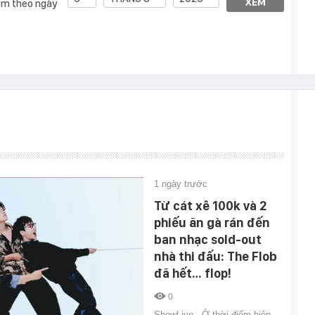
XEM
m theo ngày
1 ngày trước
Từ cát xê 100k và 2
phiếu ăn gà rán đến
ban nhạc sold-out
nhà thi đấu: The Flob
đã hết… flop!
0
ShowLive · Ở thời điểm hiện