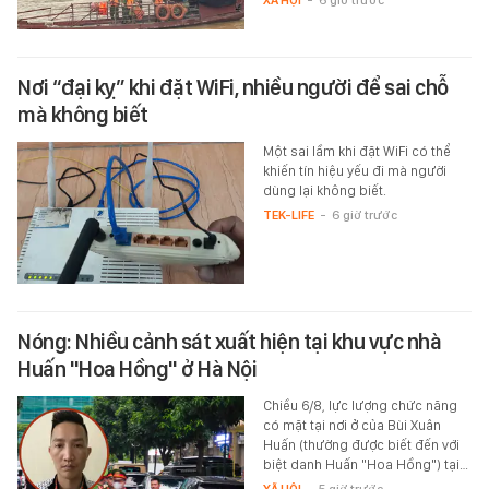
XÃ HỘI
-
6 giờ trước
Nơi “đại kỵ” khi đặt WiFi, nhiều người để sai chỗ
mà không biết
Một sai lầm khi đặt WiFi có thể
khiến tín hiệu yếu đi mà người
dùng lại không biết.
TEK-LIFE
-
6 giờ trước
Nóng: Nhiều cảnh sát xuất hiện tại khu vực nhà
Huấn "Hoa Hồng" ở Hà Nội
Chiều 6/8, lực lượng chức năng
có mặt tại nơi ở của Bùi Xuân
Huấn (thường được biết đến với
biệt danh Huấn "Hoa Hồng") tại…