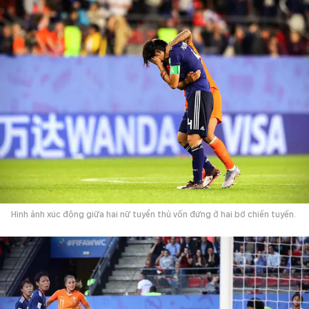
Hình ảnh xúc động giữa hai nữ tuyển thủ vốn đứng ở hai bờ chiến tuyến.