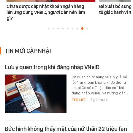
Chưa được cập nhật khoản ngân hàng
Đề xuất bổ sung 
lên ứng dụng VNeID, người dân nên làm
tố giác hành vi rử
gì?
TIN MỚI CẬP NHẬT
Lưu ý quan trọng khi đăng nhập VNeID
Cơ quan chức năng vừa lý giải về
lỗi "Tài khoản không khớp thông
tin tại Cơ sở dữ liệu dân cư" khi
đăng nhập VNeID và hướng dẫn…
TEK-LIFE
-
7 giờ trước
Bức hình không thấy mặt của nữ thần 22 triệu fan