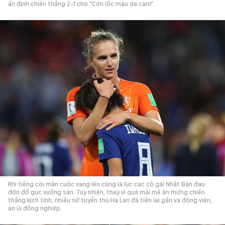
ấn định chiến thắng 2-1 cho "Cơn lốc màu da cam".
Khi tiếng còi mãn cuộc vang lên cũng là lúc các cô gái Nhật Bản đau
đớn đổ gục xuống sân. Tuy nhiên, thay vì quá mải mê ăn mừng chiến
thắng kịch tính, nhiều nữ tuyển thủ Hà Lan đã tiến lại gần và động viên,
an ủi đồng nghiệp.