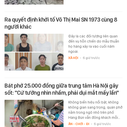
Ra quyết định khởi tố Võ Thị Mai SN 1973 cùng 8
người khác
Đây là các đối tượng liên quan
đến vụ hỗn chiến do mẫu thuẫn
họ hàng xảy ra vào cuối năm
ngoái.
XÃ HỘI
-
6 giờ trước
Bát phở 25.000 đồng giữa trung tâm Hà Nội gây
sốt: "Cứ tưởng nhìn nhầm, phải dụi mắt mấy lần"
Không biển hiệu nổi bật, không
không gian sang trọng, quán phở
nằm trong ngõ nhỏ trên phố
Hàng Bún vẫn đông khách mỗi…
ĂN - CHƠI - ĐI
-
6 giờ trước