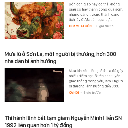
Bốn con giáp này có thể không
giàu có hay thành công quá sớm,
nhưng càng trưởng thành càng
tích lũy được tiền bạc, sự…
XEM MUA LUÔN
-
6 giờ trước
Mưa lũ ở Sơn La, một người bị thương, hơn 300
nhà dân bị ảnh hưởng
Mưa lớn kéo dài tại Sơn La đã gây
nhiều điểm sạt lở trên các tuyến
giao thông trọng yếu, làm 1 người
bị thương, ảnh hưởng đến 303…
XÃ HỘI
-
6 giờ trước
Thi hành lệnh bắt tạm giam Nguyễn Minh Hiền SN
1992 liên quan hơn 1 tỷ đồng