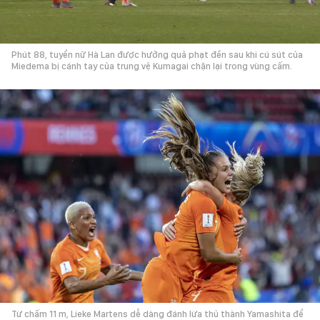
Phút 88, tuyển nữ Hà Lan được hưởng quả phạt đền sau khi cú sút của
Miedema bị cánh tay của trung vệ Kumagai chặn lại trong vùng cấm.
Từ chấm 11 m, Lieke Martens dễ dàng đánh lừa thủ thành Yamashita để