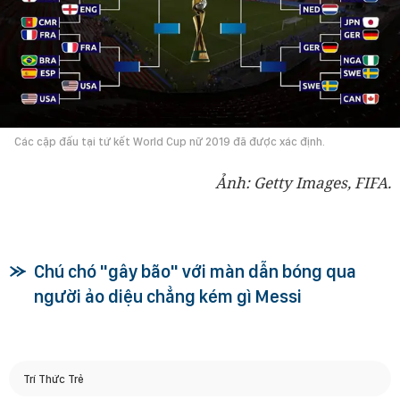
Các cặp đấu tại tứ kết World Cup nữ 2019 đã được xác định.
Ảnh: Getty Images, FIFA.
Chú chó "gây bão" với màn dẫn bóng qua
người ảo diệu chẳng kém gì Messi
Trí Thức Trẻ