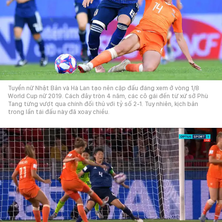
Tuyển nữ Nhật Bản và Hà Lan tạo nên cặp đấu đáng xem ở vòng 1/8
World Cup nữ 2019. Cách đây tròn 4 năm, các cô gái đến từ xứ sở Phù
Tang từng vượt qua chính đối thủ với tỷ số 2-1. Tuy nhiên, kịch bản
trong lần tái đấu này đã xoay chiều.