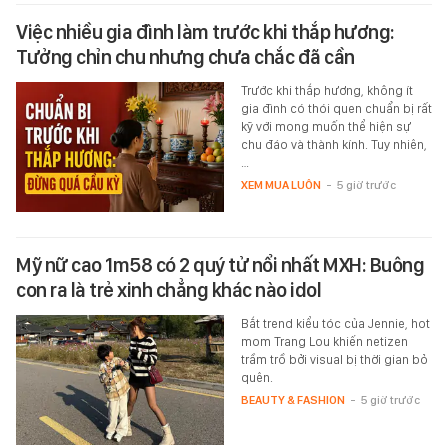
Việc nhiều gia đình làm trước khi thắp hương:
Tưởng chỉn chu nhưng chưa chắc đã cần
Trước khi thắp hương, không ít
gia đình có thói quen chuẩn bị rất
kỹ với mong muốn thể hiện sự
chu đáo và thành kính. Tuy nhiên,
…
XEM MUA LUÔN
-
5 giờ trước
Mỹ nữ cao 1m58 có 2 quý tử nổi nhất MXH: Buông
con ra là trẻ xinh chẳng khác nào idol
Bắt trend kiểu tóc của Jennie, hot
mom Trang Lou khiến netizen
trầm trồ bởi visual bị thời gian bỏ
quên.
BEAUTY & FASHION
-
5 giờ trước