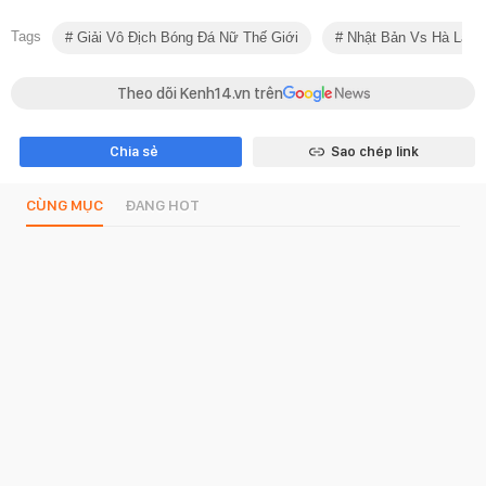
Tags
Giải Vô Địch Bóng Đá Nữ Thế Giới
Nhật Bản Vs Hà Lan
Theo dõi Kenh14.vn trên
Chia sẻ
Sao chép link
CÙNG MỤC
ĐANG HOT