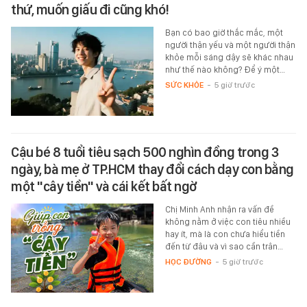
thứ, muốn giấu đi cũng khó!
Bạn có bao giờ thắc mắc, một
người thận yếu và một người thận
khỏe mỗi sáng dậy sẽ khác nhau
như thế nào không? Để ý một…
SỨC KHỎE
-
5 giờ trước
Cậu bé 8 tuổi tiêu sạch 500 nghìn đồng trong 3
ngày, bà mẹ ở TP.HCM thay đổi cách dạy con bằng
một "cây tiền" và cái kết bất ngờ
Chị Minh Anh nhận ra vấn đề
không nằm ở việc con tiêu nhiều
hay ít, mà là con chưa hiểu tiền
đến từ đâu và vì sao cần trân…
HỌC ĐƯỜNG
-
5 giờ trước