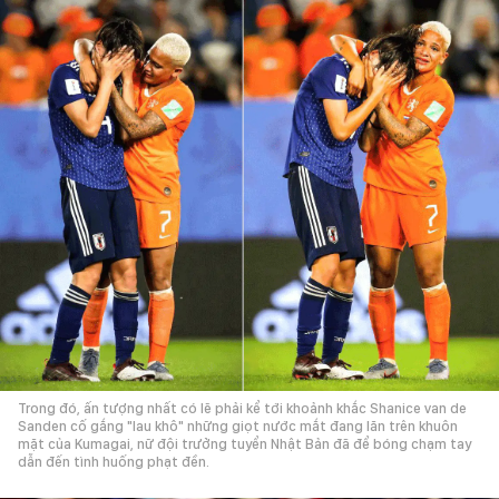
Trong đó, ấn tượng nhất có lẽ phải kể tới khoảnh khắc Shanice van de
Sanden cố gắng "lau khô" những giọt nước mắt đang lăn trên khuôn
mặt của Kumagai, nữ đội trưởng tuyển Nhật Bản đã để bóng chạm tay
dẫn đến tình huống phạt đền.