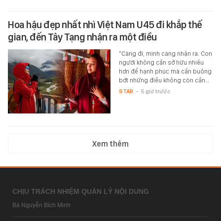
Hoa hậu đẹp nhất nhì Việt Nam U45 đi khắp thế
gian, đến Tây Tạng nhận ra một điều
"Càng đi, mình càng nhận ra: Con
người không cần sở hữu nhiều
hơn để hạnh phúc mà cần buông
bớt những điều không còn cần…
STAR
-
5 giờ trước
Xem thêm
CHỊU TRÁCH NHIỆM QUẢN LÝ NỘI DUNG
Bà Nguyễn Bích Minh