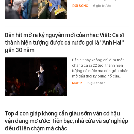
ĐỜI SỐNG
-
6 giờ trước
Bản hit mở ra kỷ nguyên mới của nhạc Việt: Ca sĩ
thành hiện tượng được cả nước gọi là "Anh Hai"
gần 30 năm
Bản hit này không chỉ đưa một
chàng ca sĩ 22 tuổi thành hiện
tượng cả nước mà còn góp phần
mở đầu thời kỳ bùng nổ của…
MUSIK
-
6 giờ trước
Top 4 con giáp không cần giàu sớm vẫn có hậu
vận đáng mơ ước: Tiền bạc, nhà cửa và sự nghiệp
đều đi lên chậm mà chắc