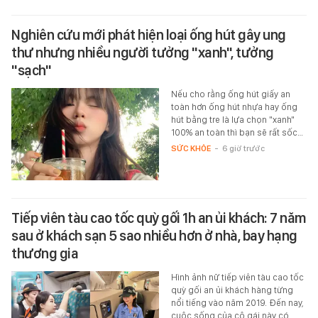
Nghiên cứu mới phát hiện loại ống hút gây ung
thư nhưng nhiều người tưởng "xanh", tưởng
"sạch"
Nếu cho rằng ống hút giấy an
toàn hơn ống hút nhựa hay ống
hút bằng tre là lựa chọn "xanh"
100% an toàn thì bạn sẽ rất sốc…
SỨC KHỎE
-
6 giờ trước
Tiếp viên tàu cao tốc quỳ gối 1h an ủi khách: 7 năm
sau ở khách sạn 5 sao nhiều hơn ở nhà, bay hạng
thương gia
Hình ảnh nữ tiếp viên tàu cao tốc
quỳ gối an ủi khách hàng từng
nổi tiếng vào năm 2019. Đến nay,
cuộc sống của cô gái này có…