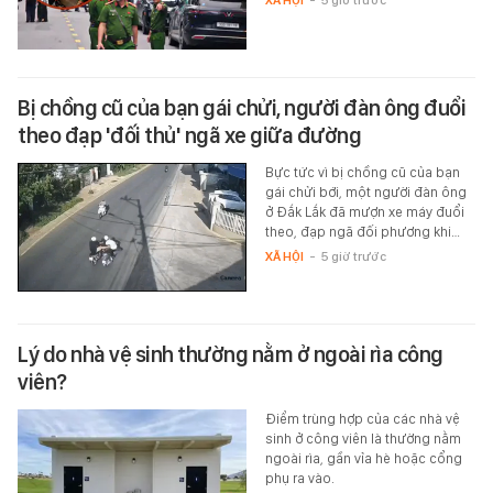
XÃ HỘI
-
5 giờ trước
Bị chồng cũ của bạn gái chửi, người đàn ông đuổi
theo đạp 'đối thủ' ngã xe giữa đường
Bực tức vì bị chồng cũ của bạn
gái chửi bới, một người đàn ông
ở Đắk Lắk đã mượn xe máy đuổi
theo, đạp ngã đối phương khi…
XÃ HỘI
-
5 giờ trước
Lý do nhà vệ sinh thường nằm ở ngoài rìa công
viên?
Điểm trùng hợp của các nhà vệ
sinh ở công viên là thường nằm
ngoài rìa, gần vỉa hè hoặc cổng
phụ ra vào.