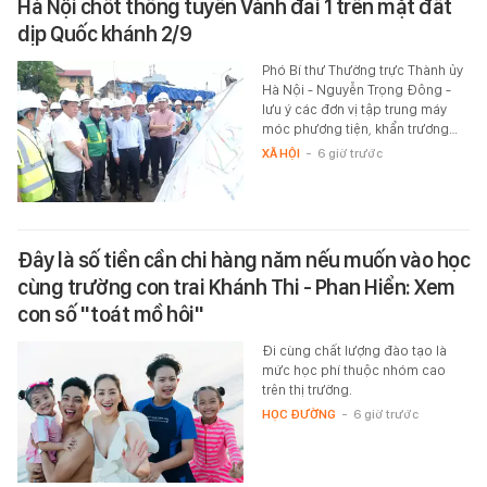
Hà Nội chốt thông tuyến Vành đai 1 trên mặt đất
dịp Quốc khánh 2/9
Phó Bí thư Thường trực Thành ủy
Hà Nội - Nguyễn Trọng Đông -
lưu ý các đơn vị tập trung máy
móc phương tiện, khẩn trương…
XÃ HỘI
-
6 giờ trước
Đây là số tiền cần chi hàng năm nếu muốn vào học
cùng trường con trai Khánh Thi - Phan Hiển: Xem
con số "toát mồ hôi"
Đi cùng chất lượng đào tạo là
mức học phí thuộc nhóm cao
trên thị trường.
HỌC ĐƯỜNG
-
6 giờ trước