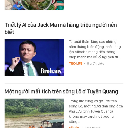
Triết lý AI của Jack Ma mà hàng triệu người nên
biết
Tái xuất thầm lặng sau những
năm tháng biến động, nhà sáng
lập Alibaba mang đến thông
điệp mạnh mẽ về kỷ nguyên trí…
TEK-LIFE
-
6 giờ trước
Một người mất tích trên sông Lô ở Tuyên Quang
Trong lúc cùng vợ gỡ lưới trên
sông Lô, một người đàn ông ở xã
Phù Lưu (tỉnh Tuyên Quang)
không may trượt ngã xuống
sông…