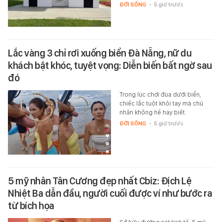
ĐỜI SỐNG
-
5 giờ trước
Lắc vàng 3 chỉ rơi xuống biển Đà Nẵng, nữ du
khách bật khóc, tuyệt vọng: Diễn biến bất ngờ sau
đó
Trong lúc chơi đùa dưới biển,
chiếc lắc tuột khỏi tay mà chủ
nhân không hề hay biết.
ĐỜI SỐNG
-
5 giờ trước
5 mỹ nhân Tân Cương đẹp nhất Cbiz: Địch Lệ
Nhiệt Ba dẫn đầu, người cuối được ví như bước ra
từ bích họa