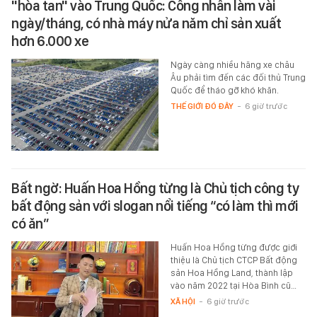
"hòa tan" vào Trung Quốc: Công nhân làm vài
ngày/tháng, có nhà máy nửa năm chỉ sản xuất
hơn 6.000 xe
Ngày càng nhiều hãng xe châu
Âu phải tìm đến các đối thủ Trung
Quốc để tháo gỡ khó khăn.
THẾ GIỚI ĐÓ ĐÂY
-
6 giờ trước
Bất ngờ: Huấn Hoa Hồng từng là Chủ tịch công ty
bất động sản với slogan nổi tiếng “có làm thì mới
có ăn”
Huấn Hoa Hồng từng được giới
thiệu là Chủ tịch CTCP Bất động
sản Hoa Hồng Land, thành lập
vào năm 2022 tại Hòa Bình cũ…
XÃ HỘI
-
6 giờ trước