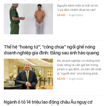
Nguyễn Minh Hiền bị bắt về tội
"Lừa đảo chiếm đoạt tài sản".
XÃ HỘI
-
6 giờ trước
Thế hệ “hoàng tử”, “công chúa” ngồi ghế nóng
doanh nghiệp gia đình: Đằng sau ánh hào quang
Khi doanh nghiệp có những tính
toán riêng và cần giữ kín trong
phạm vi gia đình, ưu tiên lớn nhất
là “người nhà” chứ không phải…
XÃ HỘI
-
6 giờ trước
Ngành ô tô 14 triệu lao động châu Âu nguy cơ