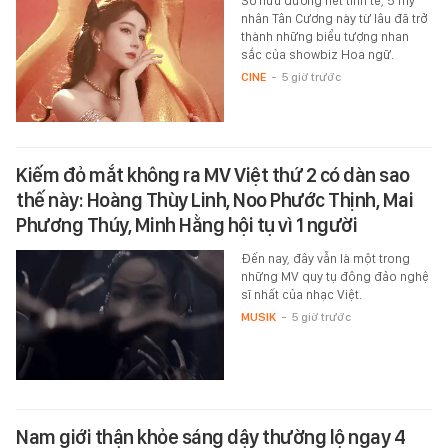
Sở hữu đường nét tinh tế, 5 mỹ
nhân Tân Cương này từ lâu đã trở
thành những biểu tượng nhan
sắc của showbiz Hoa ngữ.
CINE
-
5 giờ trước
Kiếm đỏ mắt không ra MV Việt thứ 2 có dàn sao
thế này: Hoàng Thùy Linh, Noo Phước Thịnh, Mai
Phương Thúy, Minh Hằng hội tụ vì 1 người
Đến nay, đây vẫn là một trong
những MV quy tụ đông đảo nghệ
sĩ nhất của nhạc Việt.
MUSIK
-
5 giờ trước
Nam giới thận khỏe sáng dậy thường lộ ngay 4