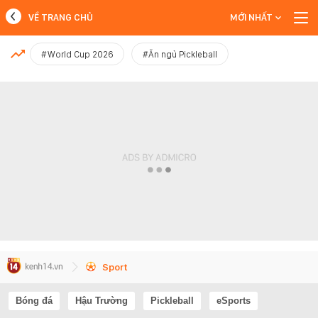
VỀ TRANG CHỦ
MỚI NHẤT
MỚI NHẤT
#World Cup 2026
#Ăn ngủ Pickleball
Xem thêm
Sport
Bóng đá
Hậu Trường
Pickleball
eSports