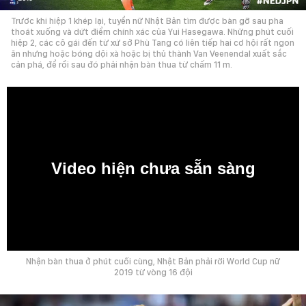
Trước khi hiệp 1 khép lại, tuyển nữ Nhật Bản tìm được bàn gỡ sau pha
thoát xuống và dứt điểm chính xác của Yui Hasegawa. Những phút cuối
hiệp 2, các cô gái đến từ xứ sở Phù Tang có liên tiếp hai cơ hội rất ngon
ăn nhưng hoặc bóng dội xà hoặc bị thủ thành Van Veenendal xuất sắc
cản phá, để rồi sau đó phải nhận bàn thua từ chấm 11 m.
Video hiện chưa sẵn sàng
0:00
Nhận bàn thua ở phút cuối cùng, Nhật Bản phải rời World Cup nữ
2019 từ vòng 16 đội