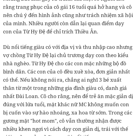
rằng trang phục của cô gái 16 tuổi quá hở hang và cô
nên chú ý đến hình ảnh cũng như trách nhiệm xã hội
của mình. Nhiều người còn dẫn lại quan điểm dạy
con của Từ Hy Đệ để chỉ trích Thiều Ân.
Dù nổi tiếng giàu có với địa vị và thu nhập cao nhưng
vợ chồng Từ Hy Đệ lại chủ trương dạy con theo kiểu
nhà nghèo. Từ Hy Đệ cho các con mặc những bộ đồ
bình dân. Các con của cô đều xuề xòa, đơn giản nhất
có thể. Nếu không nói ra, chẳng ai nghĩ 3 bé xuất
thân từ một trong những gia đình giàu có, danh giá
nhất Đài Loan. Cô cho rằng, nên để trẻ ăn mặc giản dị
đúng với lứa tuổi, mặt khác nữ MC không muốn con
bị cuốn vào sự hào nhoáng, xa hoa từ sớm. Trong các
gương mặt "hot mom", cô vẫn thường nhận được
nhiều khen ngợi vì cách dạy con giản dị, trái với thế