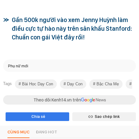
Gần 500k người vào xem Jenny Huỳnh làm
điều cực tự hào này trên sân khấu Stanford:
Chuẩn con gái Việt đây rồi!
Phụ nữ mới
Tags
Bài Học Dạy Con
Dạy Con
Bậc Cha Mẹ
Sao
Theo dõi Kenh14.vn trên
Chia sẻ
Sao chép link
CÙNG MỤC
ĐANG HOT