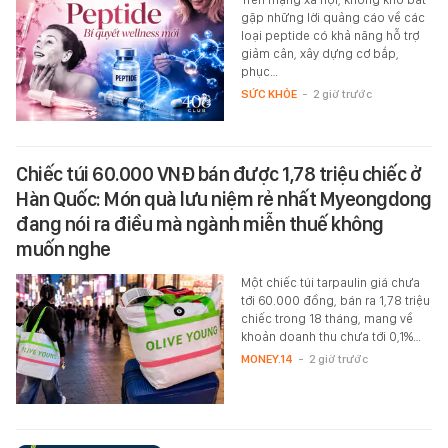
gặp những lời quảng cáo về các
loại peptide có khả năng hỗ trợ
giảm cân, xây dựng cơ bắp,
phục…
SỨC KHỎE
-
2 giờ trước
Chiếc túi 60.000 VNĐ bán được 1,78 triệu chiếc ở
Hàn Quốc: Món quà lưu niệm rẻ nhất Myeongdong
đang nói ra điều mà ngành miễn thuế không
muốn nghe
Một chiếc túi tarpaulin giá chưa
tới 60.000 đồng, bán ra 1,78 triệu
chiếc trong 18 tháng, mang về
khoản doanh thu chưa tới 0,1%…
MONEY.14
-
2 giờ trước