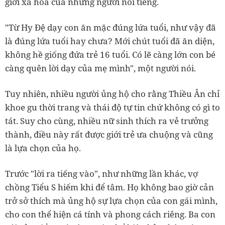
giới xa hoa của những người nổi tiếng.
"Từ Hy Đệ dạy con ăn mặc đúng lứa tuổi, như vậy đã
là đúng lứa tuổi hay chưa? Mới chút tuổi đã ăn diện,
không hề giống đứa trẻ 16 tuổi. Có lẽ càng lớn con bé
càng quên lời dạy của mẹ mình", một người nói.
Tuy nhiên, nhiều người ủng hộ cho rằng Thiều Ân chỉ
khoe gu thời trang và thái độ tự tin chứ không có gì to
tát. Suy cho cùng, nhiều nữ sinh thích ra vẻ trưởng
thành, điều này rất được giới trẻ ưa chuộng và cũng
là lựa chọn của họ.
Trước "lời ra tiếng vào", như những lần khác, vợ
chồng Tiểu S hiếm khi để tâm. Họ không bao giờ cản
trở sở thích mà ủng hộ sự lựa chọn của con gái mình,
cho con thể hiện cá tính và phong cách riêng. Ba con