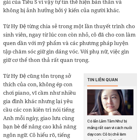
gái của Tiểu S vì vậy tự tin thể hiện bản thân và
không bị ảnh hưởng bởi ý kiến của người khác.
Từ Hy Đệ từng chia sẻ trong một lần thuyết trình cho
sinh viên, ngay từ lúc con còn nhỏ, cô đã cho con làm
quen dần với mỹ phẩm và các phương pháp luyện
tập chăm sóc giữ gìn dáng vóc. Với phụ nữ, việc gìn
giữ cơ thể thon thả rất quan trọng.
Từ Hy Đệ cũng tôn trọng sở
TIN LIÊN QUAN
thích của con, không ép con
chơi piano, vĩ cầm như nhiều
gia đình khác nhưng lại yêu
cầu các con kiên trì nói tiếng
Anh mỗi ngày, giao lưu cùng
Có lần Lâm Tâm Như bị
bạn bè để nâng cao khả năng
mắng rất oan vì cách nuôi
ngôn ngữ. Cô hiểu rõ, tiếng
dạy con: Cô bị chê làm