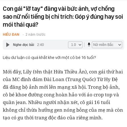
Con gái "lỡ tay" đăng vài bức ảnh, vợ chồng
sao nữ nổi tiếng bị chỉ trích: Góp ý đúng hay soi
mói thái quá?
HIỂU ĐAN
2 năm trước
Nghe đọc bài
2:40
Liệu dư luận có quá khắt khe với một cô bé 16 tuổi?
Mới đây, Lily (tên thật Hứa Thiều Ân), con gái thứ hai
của MC đình đám Đài Loan (Trung Quốc) Từ Hy Đệ
đã đăng bộ ảnh mới lên mạng xã hội. Trong bộ ảnh,
cô bé khoe đường cong hoàn hảo với áo crop top và
quần jean. Nhiều người nhận xét, cô gái 16 tuổi
không chỉ thừa hưởng gen nóng bỏng của mẹ mà còn
tạo có gu thời trang độc đáo của riêng mình.