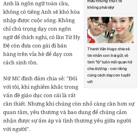
màu nhưng thực tế
Anh là ngôn ngữ toàn cầu,
không phải vậy!
không có tiếng Anh sẽ khó hòa
nhập được cuộc sống. Không
chỉ chú trọng dạy con ngôn
ngữ để thích nghi, có lần Từ Hy
Đệ còn đưa con gái đi bán
Thanh Vân Hugo chia sẻ
hàng trên vỉa hè để dạy con
tin nhắn con trai gửi, vô
cách sinh tồn.
tình "lộ" luôn mối quan hệ
cha dượng - con riêng
cùng cách dạy con tuyệt
Nữ MC đình đám chia sẻ: "Đối
vời
với tôi, khi nghiêm khắc trong
vấn đề giáo dục con cái là rất
cần thiết. Nhưng khi chúng còn nhỏ càng cần hơn sự
quan tâm, yêu thương và bao dung để chúng cảm
nhận được sự ấm áp và tình thương yêu giữa người
với người".