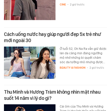
CINE
-
2 giờ trước
Cách uống nước hay giúp người đẹp 5x trẻ như
mới ngoài 30
Ở tuổi 52, Oh Na Ra vẫn giữ được
làn da căng mịn đáng ngưỡng
mộ nhờ những bí quyết chăm
sóc da tưởng nhỏ nhưng được…
BEAUTY & FASHION
-
2 giờ trước
Thu Minh và Hương Tràm không nhìn mặt nhau
suốt 14 năm vì lý do gì?
Cái ôm của Thu Minh và Hương
Tràm là khoảnh khắc gây sốt trên