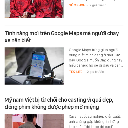
SỨC KHỎE
-
2 giờ trước
Tính năng mới trên Google Maps mà người chạy
xe nên biết
Google Maps từng giúp người
dùng biết mình đang ở đâu. Giờ
đây, Google muốn ứng dụng này
hiểu cả việc họ sẽ đi đâu và cần…
TEK-LIFE
-
2 giờ trước
Mỹ nam Việt bị từ chối cho casting vì quá đẹp,
đóng phim không được phép mở miệng
Xuyên suốt sự nghiệp diễn xuất,
anh chàng gặp không ít những
khó khăn "dở khóc dở cười".