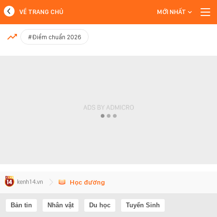
VỀ TRANG CHỦ
MỚI NHẤT
MỚI NHẤT
#Điểm chuẩn 2026
Xem thêm
Học đường
Bản tin
Nhân vật
Du học
Tuyển Sinh