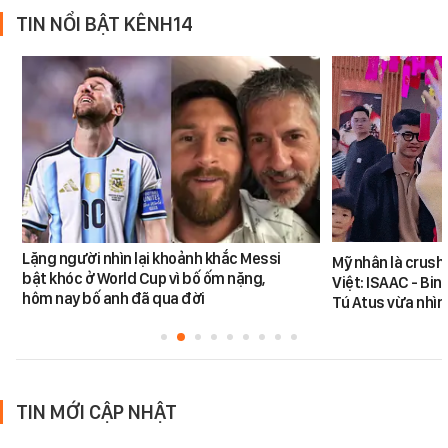
TIN NỔI BẬT KÊNH14
Lặng người nhìn lại khoảnh khắc Messi
Mỹ nhân là crush
bật khóc ở World Cup vì bố ốm nặng,
Việt: ISAAC - Bin
hôm nay bố anh đã qua đời
Tú Atus vừa nhìn
TIN MỚI CẬP NHẬT