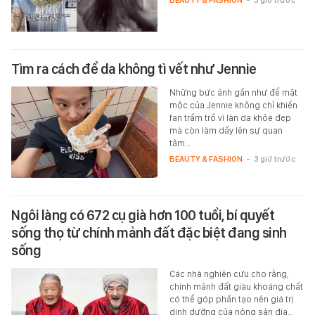
Tìm ra cách để da không tì vết như Jennie
Những bức ảnh gần như để mặt
mộc của Jennie không chỉ khiến
fan trầm trồ vì làn da khỏe đẹp
mà còn làm dấy lên sự quan
tâm…
BEAUTY & FASHION
-
3 giờ trước
Ngôi làng có 672 cụ già hơn 100 tuổi, bí quyết
sống thọ từ chính mảnh đất đặc biệt đang sinh
sống
Các nhà nghiên cứu cho rằng,
chính mảnh đất giàu khoáng chất
có thể góp phần tạo nên giá trị
dinh dưỡng của nông sản địa…