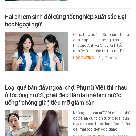
Hai chị em sinh đôi cùng tốt nghiệp Xuất sắc Đại
học Ngoại ngữ
Cùng học ngành Sư phạm Tiếng
Anh, cặp chị em song sinh
Phương Anh và Châu Anh tốt
nghiệp Xuất sắc tại trường Đại…
HỌC ĐƯỜNG
-
3 giờ trước
Loại quả bán đầy ngoài chợ: Phụ nữ Việt thi nhau
ủ tóc óng mượt, phái đẹp Hàn lại mê làm nước
uống "chống già", tiêu mỡ giảm cân
Không chỉ phụ nữ Việt mà cả phái
đẹp Hàn cũng tin tưởng loại quả
này cho các bước làm đẹp từ làn
da, mái tóc đến vóc dáng.
BEAUTY & FASHION
-
3 giờ trước