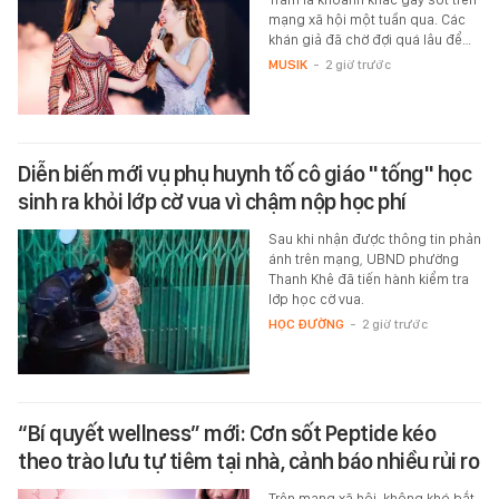
mạng xã hội một tuần qua. Các
khán giả đã chờ đợi quá lâu để…
MUSIK
-
2 giờ trước
Diễn biến mới vụ phụ huynh tố cô giáo "tống" học
sinh ra khỏi lớp cờ vua vì chậm nộp học phí
Sau khi nhận được thông tin phản
ánh trên mạng, UBND phường
Thanh Khê đã tiến hành kiểm tra
lớp học cờ vua.
HỌC ĐƯỜNG
-
2 giờ trước
“Bí quyết wellness” mới: Cơn sốt Peptide kéo
theo trào lưu tự tiêm tại nhà, cảnh báo nhiều rủi ro
Trên mạng xã hội, không khó bắt