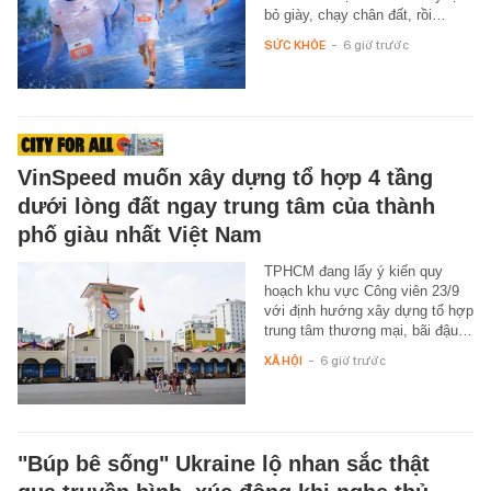
bỏ giày, chạy chân đất, rồi…
SỨC KHỎE
-
6 giờ trước
VinSpeed muốn xây dựng tổ hợp 4 tầng
dưới lòng đất ngay trung tâm của thành
phố giàu nhất Việt Nam
TPHCM đang lấy ý kiến quy
hoạch khu vực Công viên 23/9
với định hướng xây dựng tổ hợp
trung tâm thương mại, bãi đậu…
XÃ HỘI
-
6 giờ trước
"Búp bê sống" Ukraine lộ nhan sắc thật