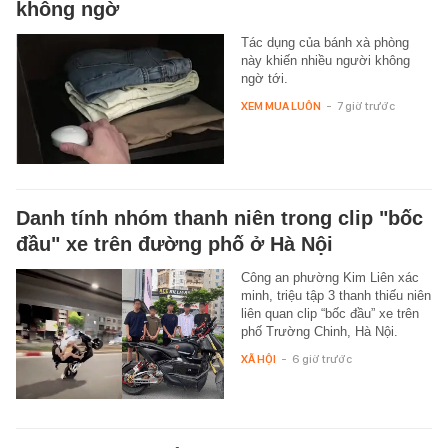
không ngờ
Tác dụng của bánh xà phòng
này khiến nhiều người không
ngờ tới.
XEM MUA LUÔN
-
7 giờ trước
Danh tính nhóm thanh niên trong clip "bốc
đầu" xe trên đường phố ở Hà Nội
Công an phường Kim Liên xác
minh, triệu tập 3 thanh thiếu niên
liên quan clip “bốc đầu” xe trên
phố Trường Chinh, Hà Nội.
XÃ HỘI
-
6 giờ trước