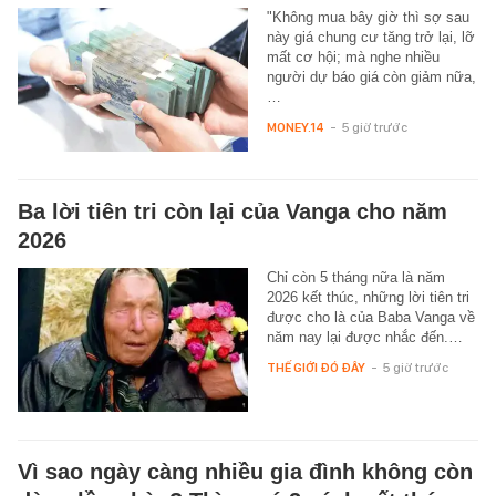
"Không mua bây giờ thì sợ sau
này giá chung cư tăng trở lại, lỡ
mất cơ hội; mà nghe nhiều
người dự báo giá còn giảm nữa,
…
MONEY.14
-
5 giờ trước
Ba lời tiên tri còn lại của Vanga cho năm
2026
Chỉ còn 5 tháng nữa là năm
2026 kết thúc, những lời tiên tri
được cho là của Baba Vanga về
năm nay lại được nhắc đến.…
THẾ GIỚI ĐÓ ĐÂY
-
5 giờ trước
Vì sao ngày càng nhiều gia đình không còn