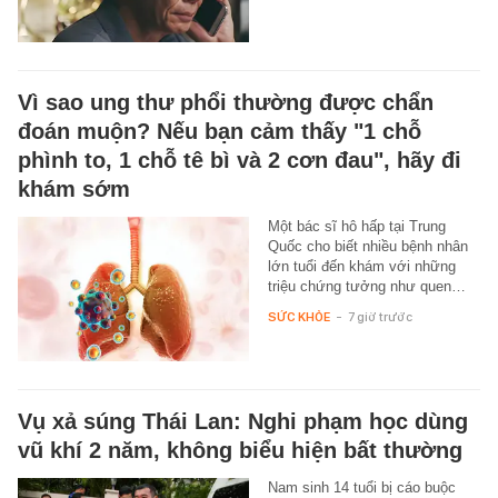
Vì sao ung thư phổi thường được chẩn
đoán muộn? Nếu bạn cảm thấy "1 chỗ
phình to, 1 chỗ tê bì và 2 cơn đau", hãy đi
khám sớm
Một bác sĩ hô hấp tại Trung
Quốc cho biết nhiều bệnh nhân
lớn tuổi đến khám với những
triệu chứng tưởng như quen…
SỨC KHỎE
-
7 giờ trước
Vụ xả súng Thái Lan: Nghi phạm học dùng
vũ khí 2 năm, không biểu hiện bất thường
Nam sinh 14 tuổi bị cáo buộc