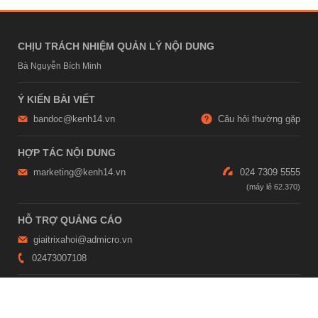
CHỊU TRÁCH NHIỆM QUẢN LÝ NỘI DUNG
Bà Nguyễn Bích Minh
Ý KIẾN BÀI VIẾT
bandoc@kenh14.vn
Câu hỏi thường gặp
HỢP TÁC NỘI DUNG
marketing@kenh14.vn
024 7309 5555
HỖ TRỢ QUẢNG CÁO
giaitrixahoi@admicro.vn
02473007108
TRỤ SỞ HÀ NỘI
Tầng 21, Tòa nhà Center Building, Hapulico Complex, Số 01, phố