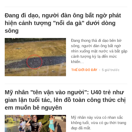
Đang đi dạo, người đàn ông bất ngờ phát
hiện cảnh tượng "nổi da gà" dưới dòng
sông
Đang thong thả đi dạo bên bờ
sông, người đàn ông bất ngờ
nhìn xuống mặt nước và bắt gặp
cảnh tượng kỳ lạ đến mức
khiến…
THẾ GIỚI ĐÓ ĐÂY
-
5 giờ trước
Mỹ nhân "tên vận vào người": U40 trẻ như
gian lận tuổi tác, lên đồ toàn công thức chị
em muốn bê nguyên
Mỹ nhân này vừa có nhan sắc
không tuổi, vừa có gu thời trang
đẹp đã mắt.