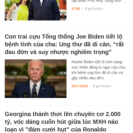
tập đoàn Phú Hoa, sống nhờ…
STAR
-
6 giờ trước
Con trai cựu Tổng thống Joe Biden tiết lộ
bệnh tình của cha: Ung thư đã di căn, “rất
đau đớn và suy nhược nghiêm trọng”
Hunter Biden tiết lộ tình trạng
sức khỏe đáng lo ngại của cha,
khi bệnh ung thư đã di căn và
gây nhiều đau đớn.
SỨC KHỎE
-
6 giờ trước
Georgina thảnh thơi lên chuyên cơ 2.000
tỷ, vóc dáng cuốn hút giữa lúc MXH náo
loạn vì "đám cưới hụt" của Ronaldo