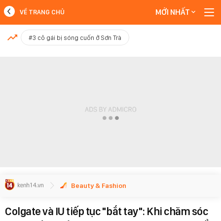
MỚI NHẤT
VỀ TRANG CHỦ
MỚI NHẤT
#3 cô gái bị sóng cuốn ở Sơn Trà
Xem thêm
Beauty & Fashion
Colgate và IU tiếp tục "bắt tay": Khi chăm sóc