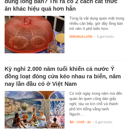
dùng lồng bàn? Thì ra có 2 cách cất thức
ăn khác hiệu quả hơn hẳn
Từng là vật dụng quen mặt trong
nhiều căn bếp, giờ đây lồng bàn
trở nên ít phổ biến hơn.
XEM MUA LUÔN
-
5 giờ trước
Kỳ nghỉ 2.000 năm tuổi khiến cả nước Ý
đồng loạt đóng cửa kéo nhau ra biển, năm
nay lần đầu có ở Việt Nam
Có một ngày trong năm mà đến
quán ăn quen cũng dán giấy
nghỉ, tàu xe kín chỗ và thành
phố lớn bỗng vắng tanh.
Người…
ĂN - CHƠI - ĐI
-
5 giờ trước