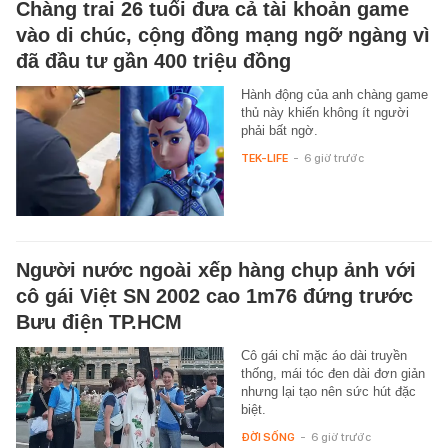
Chàng trai 26 tuổi đưa cả tài khoản game
vào di chúc, cộng đồng mạng ngỡ ngàng vì
đã đầu tư gần 400 triệu đồng
Hành động của anh chàng game
thủ này khiến không ít người
phải bất ngờ.
TEK-LIFE
-
6 giờ trước
Người nước ngoài xếp hàng chụp ảnh với
cô gái Việt SN 2002 cao 1m76 đứng trước
Bưu điện TP.HCM
Cô gái chỉ mặc áo dài truyền
thống, mái tóc đen dài đơn giản
nhưng lại tạo nên sức hút đặc
biệt.
ĐỜI SỐNG
-
6 giờ trước