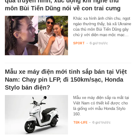
qua truyền hình, xúc động khi nghe thủ
môn Bùi Tiến Dũng nói về con trai cưng
Khác xa hình ảnh chỉn chu, ngọt
ngào thường thấy, bà xã Ukraine
của thủ môn Bùi Tiến Dũng gây
chú ý với diện mạo mộc mạc…
SPORT
-
6 giờ trước
Mẫu xe máy điện mới tinh sắp bán tại Việt
Nam: Chạy pin LFP, đi 150km/sạc, Honda
Stylo bản điện?
Mẫu xe máy điện sắp ra mắt tại
Việt Nam có thiết kế được cho
là giống với mẫu Honda Stylo
160.
TEK-LIFE
-
6 giờ trước