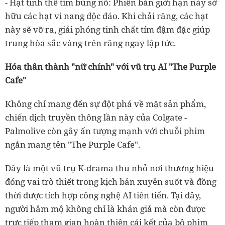
- Hạt tinh thể tím bùng nổ: Phiên bản giới hạn này sở
hữu các hạt vi nang độc đáo. Khi chải răng, các hạt
này sẽ vỡ ra, giải phóng tinh chất tím đậm đặc giúp
trung hòa sắc vàng trên răng ngay lập tức.
Hóa thân thành "nữ chính" với vũ trụ AI "The Purple
Cafe"
Không chỉ mang đến sự đột phá về mặt sản phẩm,
chiến dịch truyền thông lần này của Colgate -
Palmolive còn gây ấn tượng mạnh với chuỗi phim
ngắn mang tên "The Purple Cafe".
Đây là một vũ trụ K-drama thu nhỏ nơi thương hiệu
đóng vai trò thiết trong kịch bản xuyên suốt và đồng
thời được tích hợp công nghệ AI tiên tiến. Tại đây,
người hâm mộ không chỉ là khán giả mà còn được
trực tiếp tham gian hoàn thiện cái kết của bộ phim