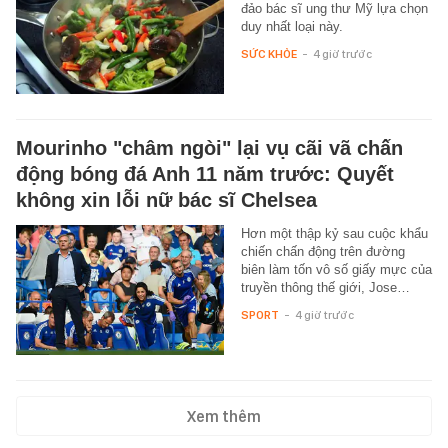
đảo bác sĩ ung thư Mỹ lựa chọn
duy nhất loại này.
SỨC KHỎE
-
4 giờ trước
Mourinho "châm ngòi" lại vụ cãi vã chấn
động bóng đá Anh 11 năm trước: Quyết
không xin lỗi nữ bác sĩ Chelsea
Hơn một thập kỷ sau cuộc khẩu
chiến chấn động trên đường
biên làm tốn vô số giấy mực của
truyền thông thế giới, Jose…
SPORT
-
4 giờ trước
Xem thêm