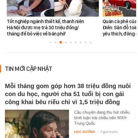
Tốt nghiệp ngành thiết kế, thanh niên
Quán cà phê của
Hà Nội được mẹ trả 30 triệu đồng/
Điền: Sân đỗ toà
tháng để bỏ việc về bán phở
yêu thích, đông
TIN MỚI CẬP NHẬT
Mỗi tháng gom góp hơn 38 triệu đồng nuôi
con du học, người cha 51 tuổi bị con gái
công khai bêu riếu chỉ vì 1,5 triệu đồng
Câu chuyện đang thu hút nhiều
bình luận trái chiều trên MXH
Trung Quốc.
HỌC ĐƯỜNG
-
7 giờ trước