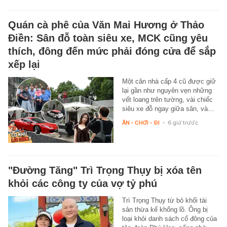
Quán cà phê của Văn Mai Hương ở Thảo
Điền: Sân đỗ toàn siêu xe, MCK cũng yêu
thích, đông đến mức phải đóng cửa để sắp
xếp lại
Một căn nhà cấp 4 cũ được giữ
lại gần như nguyên vẹn những
vết loang trên tường, vài chiếc
siêu xe đỗ ngay giữa sân, và…
ĂN - CHƠI - ĐI
-
6 giờ trước
"Đường Tăng" Trì Trọng Thụy bị xóa tên
khỏi các công ty của vợ tỷ phú
Trì Trọng Thụy từ bỏ khối tài
sản thừa kế khổng lồ. Ông bị
loại khỏi danh sách cổ đông của