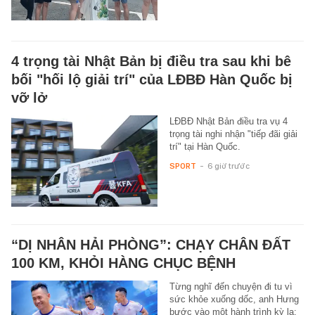
4 trọng tài Nhật Bản bị điều tra sau khi bê
bối "hối lộ giải trí" của LĐBĐ Hàn Quốc bị
vỡ lở
LĐBĐ Nhật Bản điều tra vụ 4
trọng tài nghi nhận "tiếp đãi giải
trí" tại Hàn Quốc.
SPORT
-
6 giờ trước
“DỊ NHÂN HẢI PHÒNG”: CHẠY CHÂN ĐẤT
100 KM, KHỎI HÀNG CHỤC BỆNH
Từng nghĩ đến chuyện đi tu vì
sức khỏe xuống dốc, anh Hưng
bước vào một hành trình kỳ lạ: