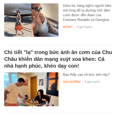
Giữa lúc hàng nghìn người hâm
mộ từng đổ ra đường chờ đám
cưới được đồn đoán của
Cristiano Ronaldo và Georgina…
SPORT
-
5 giờ trước
Chi tiết "lạ" trong bức ảnh ăn cơm của Chu
Châu khiến dân mạng xuýt xoa khen: Cả
nhà hạnh phúc, khéo dạy con!
Bạn thấy sao về bức ảnh này?
HỌC ĐƯỜNG
-
5 giờ trước