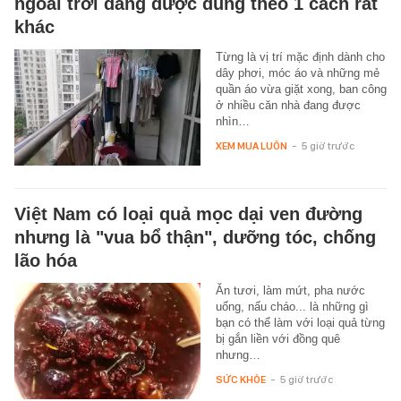
ngoài trời đang được dùng theo 1 cách rất
khác
Từng là vị trí mặc định dành cho
dây phơi, móc áo và những mẻ
quần áo vừa giặt xong, ban công
ở nhiều căn nhà đang được
nhìn…
XEM MUA LUÔN
-
5 giờ trước
Việt Nam có loại quả mọc dại ven đường
nhưng là "vua bổ thận", dưỡng tóc, chống
lão hóa
Ăn tươi, làm mứt, pha nước
uống, nấu cháo... là những gì
bạn có thể làm với loại quả từng
bị gắn liền với đồng quê
nhưng…
SỨC KHỎE
-
5 giờ trước