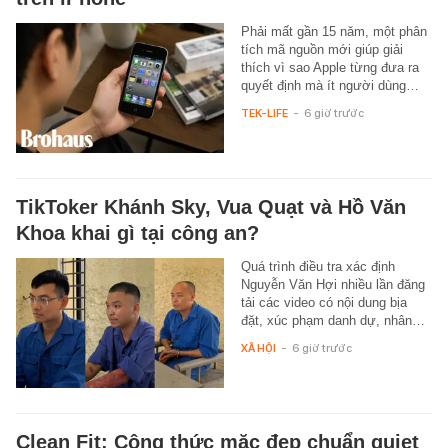
Phải mất gần 15 năm, một phân
tích mã nguồn mới giúp giải
thích vì sao Apple từng đưa ra
quyết định mà ít người dùng…
TEK-LIFE
-
6 giờ trước
TikToker Khánh Sky, Vua Quạt và Hồ Văn
Khoa khai gì tại công an?
Quá trình điều tra xác định
Nguyễn Văn Hợi nhiều lần đăng
tải các video có nội dung bịa
đặt, xúc phạm danh dự, nhân…
XÃ HỘI
-
6 giờ trước
Clean Fit: Công thức mặc đẹp chuẩn quiet