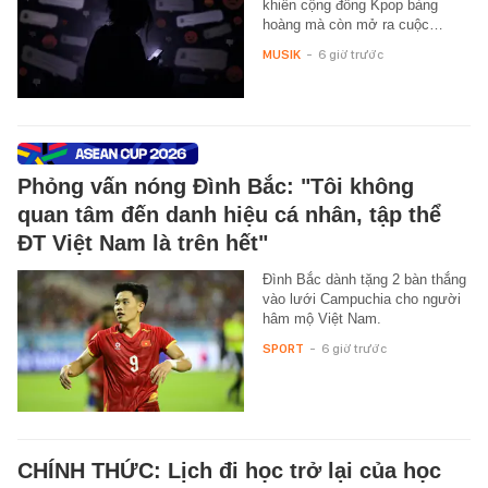
khiến cộng đồng Kpop bàng
hoàng mà còn mở ra cuộc…
MUSIK
-
6 giờ trước
Phỏng vấn nóng Đình Bắc: "Tôi không
quan tâm đến danh hiệu cá nhân, tập thể
ĐT Việt Nam là trên hết"
Đình Bắc dành tặng 2 bàn thắng
vào lưới Campuchia cho người
hâm mộ Việt Nam.
SPORT
-
6 giờ trước
CHÍNH THỨC: Lịch đi học trở lại của học