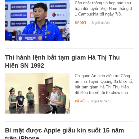
Cập nhật thông tin họp báo sau
trận đội tuyển Việt Nam thắng 3-
1 Campuchia tối ngày 7/8.
SPORT
-
6 giờ trước
Thi hành lệnh bắt tạm giam Hà Thị Thu
Hiền SN 1992
Cơ quan An ninh điều tra Công
an tỉnh Tuyên Quang đã khởi tố,
bắt tạm giam Hà Thị Thu Hiền
để điều tra về tội tổ chức cho…
XÃ HỘI
-
6 giờ trước
Bí mật được Apple giấu kín suốt 15 năm
trên iPhone