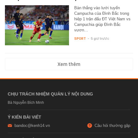
Bàn thắng vào lưới tuyển
Campucha của Đình Bắc trong
hiệp 1 trận đấu ĐT Việt Nam vs
Campuchia giúp Đình Bắc
vươn…
SPORT
-
5 giờ trước
Xem thêm
CHỊU TRÁCH NHIỆM QUẢN LÝ NỘI DUNG
Bà Nguyễn Bích Minh
Ý KIẾN BÀI VIẾT
bandoc@kenh14.vn
Câu hỏi thường gặp