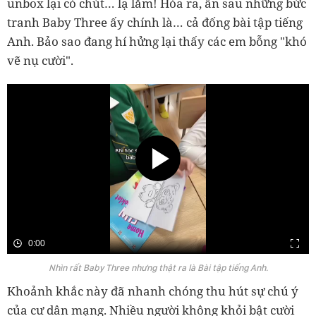
unbox lại có chút… lạ lắm! Hóa ra, ẩn sau những bức
tranh Baby Three ấy chính là… cả đống bài tập tiếng
Anh. Bảo sao đang hí hửng lại thấy các em bỗng "khó
vẽ nụ cười".
0:00
Nhìn rất Baby Three nhưng thật ra là Bài tập tiếng Anh.
Khoảnh khắc này đã nhanh chóng thu hút sự chú ý
của cư dân mạng. Nhiều người không khỏi bật cười