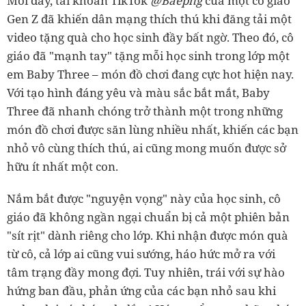
Mới đây, tài khoản TikTok
@
Baephg
của một cô giáo
Gen Z đã khiến dân mạng thích thú khi đăng tải một
video tặng quà cho học sinh đầy bất ngờ. Theo đó, cô
giáo đã "mạnh tay" tặng mỗi học sinh trong lớp một
em Baby Three – món đồ chơi đang cực hot hiện nay.
Với tạo hình đáng yêu và màu sắc bắt mắt, Baby
Three đã nhanh chóng trở thành một trong những
món đồ chơi được săn lùng nhiều nhất, khiến các bạn
nhỏ vô cùng thích thú, ai cũng mong muốn được sở
hữu ít nhất một con.
Nắm bắt được "nguyện vọng" này của học sinh, cô
giáo đã không ngần ngại chuẩn bị cả một phiên bản
"sít rịt" dành riêng cho lớp. Khi nhận được món quà
từ cô, cả lớp ai cũng vui sướng, háo hức mở ra với
tâm trạng đầy mong đợi. Tuy nhiên, trái với sự hào
hứng ban đầu, phản ứng của các bạn nhỏ sau khi