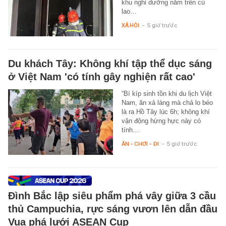
khu nghỉ dưỡng nằm trên cù
lao…
XÃ HỘI
-
5 giờ trước
Du khách Tây: Không khí tập thể dục sáng
ở Việt Nam 'có tính gây nghiện rất cao'
“Bí kíp sinh tồn khi du lịch Việt
Nam, ăn xả láng mà chả lo béo
là ra Hồ Tây lúc 6h; không khí
vận động hừng hực này có
tính…
ĂN - CHƠI - ĐI
-
5 giờ trước
Đình Bắc lập siêu phẩm phá vây giữa 3 cầu
thủ Campuchia, rực sáng vươn lên dẫn đầu
Vua phá lưới ASEAN Cup