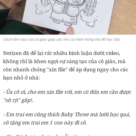
Cách làm này của cô giáo giúp các em có thêm hứng thú để học tập.
Netizen đã để lại rất nhiều bình luận dưới video,
không chỉ là khen ngợi sự sáng tạo của cô giáo, mà
còn nhanh chóng "xin file" để áp dụng ngay cho các
bạn nhỏ ở nhà:
-
Ủ
a cô ơi, cho em xin file với, em có đứa em cần được
"sít rịt" gấp!.
- Em trai em cũng thích Baby Three mà lười học quá,
cô tặng em trai em 1 con này đi cô.