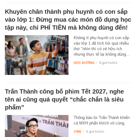
Khuyên chân thành phụ huynh có con sắp
vào lớp 1: Đừng mua các món đồ dụng học
tập này, chỉ PHÍ TIỀN mà không dùng đến!
Không ít phụ huynh có con sắp
vào lớp 1 đã tích trữ quá nhiều
thứ "nhìn thì có vẻ hữu ích
nhưng thực tế lại không dùng…
HỌC ĐƯỜNG
-
5 giờ trước
Trấn Thành công bố phim Tết 2027, nghe
tên ai cũng quả quyết “chắc chắn là siêu
phẩm”
Thông báo từ Trấn Thành khiến
cả MXH phấn khích vô cùng.
CINE
-
5 giờ trước