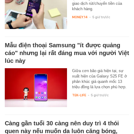
giao dịch rút/chuyển tiền của
khách hàng.
MONEY.14
-
5 giờ trước
Mẫu điện thoại Samsung "ít được quảng
cáo" nhưng lại rất đáng mua với người Việt
lúc này
Giữa cơn bão giá hiện tại, sự
xuất hiện của Galaxy S25 FE ở
phân khúc giá quanh mốc 13
triệu đồng là lựa chọn phù hợp.
TEK-LIFE
-
5 giờ trước
Càng gần tuổi 30 càng nên duy trì 4 thói
quen này nếu muốn da luôn căng bóng,