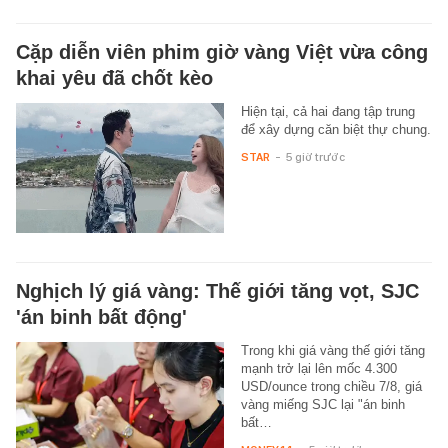
Cặp diễn viên phim giờ vàng Việt vừa công
khai yêu đã chốt kèo
Hiện tại, cả hai đang tập trung
để xây dựng căn biệt thự chung.
STAR
-
5 giờ trước
Nghịch lý giá vàng: Thế giới tăng vọt, SJC
'án binh bất động'
Trong khi giá vàng thế giới tăng
mạnh trở lại lên mốc 4.300
USD/ounce trong chiều 7/8, giá
vàng miếng SJC lại "án binh
bất…