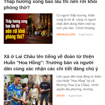
Thắp hương xong bao lâu thì nên rời khỏi
phòng thờ?
Có người thắp hương, khấn
xong là rời đi, cũng có người
nhất định đứng thêm một lúc
mới yên tâm. Chính khoảng…
XEM MUA LUÔN
-
6 giờ trước
Xã ở Lai Châu lên tiếng về đoàn từ thiện
Huấn "Hoa Hồng": Trưởng bản và người
dân cùng xác nhận các chi tiết đáng chú ý
Liên quan đến hoạt động từ thiện
của Huấn "Hoa Hồng" tại xã
Mường Than (Lai Châu), chính
quyền địa phương, trưởng…
XÃ HỘI
-
6 giờ trước