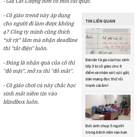
- Gia Cát Lượng hơn cô mỗi cái quạt.
- Cô giáo trend này áp dụng
TIN LIÊN QUAN
cho người đi làm được không
ạ? Công ty mình cũng thích
“sít rịt” lắm mà nhận deadline
thì "tắt điện" luôn.
Bài văn tả gà của học sinh
- Đúng là nhận quà của cô thì
lớp 3 bị cô giáo cho 4
"đỏ mặt", mở ra thì "đỏ mắt".
điểm và nhận xét cực gắt,
dân mạng đọc thử rồi
- Cô giáo chơi cú này chắc học
tranh cãi ầm ĩ
sinh mất niềm tin vào
blindbox luôn.
Bức ảnh chụp 5 người
trong bệnh viện vào ban