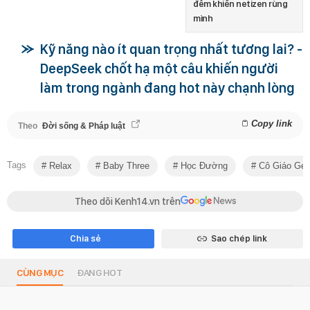
đêm khiến netizen rùng
mình
Kỹ năng nào ít quan trọng nhất tương lai? -
DeepSeek chốt hạ một câu khiến người
làm trong ngành đang hot này chạnh lòng
Copy link
Theo
Đời sống & Pháp luật
Tags
Relax
Baby Three
Học Đường
Cô Giáo Ge
Theo dõi Kenh14.vn trên
Chia sẻ
Sao chép link
CÙNG MỤC
ĐANG HOT