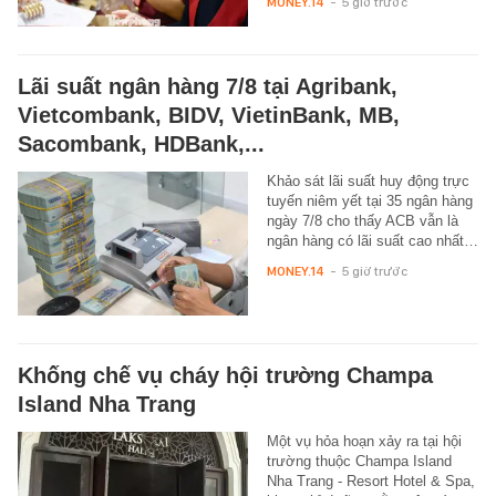
MONEY.14
-
5 giờ trước
Lãi suất ngân hàng 7/8 tại Agribank,
Vietcombank, BIDV, VietinBank, MB,
Sacombank, HDBank,...
Khảo sát lãi suất huy động trực
tuyến niêm yết tại 35 ngân hàng
ngày 7/8 cho thấy ACB vẫn là
ngân hàng có lãi suất cao nhất…
MONEY.14
-
5 giờ trước
Khống chế vụ cháy hội trường Champa
Island Nha Trang
Một vụ hỏa hoạn xảy ra tại hội
trường thuộc Champa Island
Nha Trang - Resort Hotel & Spa,