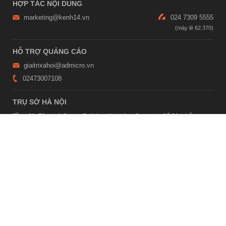
HỢP TÁC NỘI DUNG
marketing@kenh14.vn
024 7309 5555
HỖ TRỢ QUẢNG CÁO
giaitrixahoi@admicro.vn
02473007108
TRỤ SỞ HÀ NỘI
Tầng 21, Tòa nhà Center Building, Hapulico Complex, Số 01, phố
Nguyễn Huy Tưởng, phường Thanh Xuân, thành phố Hà Nội
TRỤ SỞ TP.HỒ CHÍ MINH
Tầng 4, Tòa nhà 123, số 127 Võ Văn Tần, Phường Xuân Hòa, TPHCM
Giấy phép thiết lập trang thông tin điện tử tổng hợp trên mạng số
2215/GP-TTĐT do Sở Thông tin và Truyền thông Hà Nội cấp ngày 10
tháng 4 năm 2019
© Copyright 2007 - 2026 – Công ty Cổ phần VCCorp