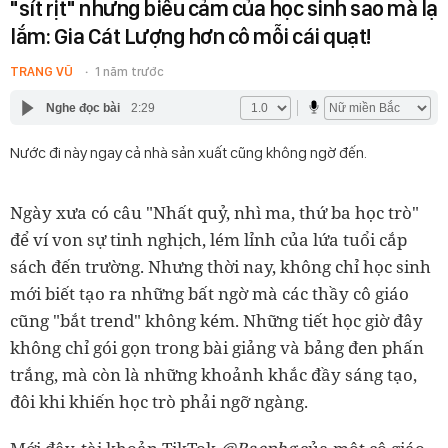
"sít rịt" nhưng biểu cảm của học sinh sao mà lạ
lắm: Gia Cát Lượng hơn cô mỗi cái quạt!
TRANG VŨ
1 năm trước
Nghe đọc bài
2:29
Nước đi này ngay cả nhà sản xuất cũng không ngờ đến.
Ngày xưa có câu "Nhất quỷ, nhì ma, thứ ba học trò"
để ví von sự tinh nghịch, lém lỉnh của lứa tuổi cắp
sách đến trường. Nhưng thời nay, không chỉ học sinh
mới biết tạo ra những bất ngờ mà các thầy cô giáo
cũng "bắt trend" không kém. Những tiết học giờ đây
không chỉ gói gọn trong bài giảng và bảng đen phấn
trắng, mà còn là những khoảnh khắc đầy sáng tạo,
đôi khi khiến học trò phải ngỡ ngàng.