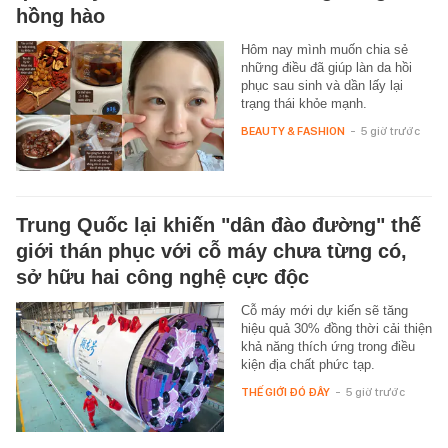
hồng hào
Hôm nay mình muốn chia sẻ
những điều đã giúp làn da hồi
phục sau sinh và dần lấy lại
trạng thái khỏe mạnh.
BEAUTY & FASHION
-
5 giờ trước
Trung Quốc lại khiến "dân đào đường" thế
giới thán phục với cỗ máy chưa từng có,
sở hữu hai công nghệ cực độc
Cỗ máy mới dự kiến sẽ tăng
hiệu quả 30% đồng thời cải thiện
khả năng thích ứng trong điều
kiện địa chất phức tạp.
THẾ GIỚI ĐÓ ĐÂY
-
5 giờ trước