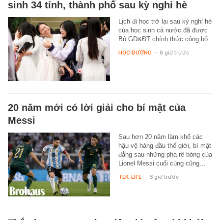
sinh 34 tỉnh, thành phố sau kỳ nghỉ hè
Lịch đi học trở lại sau kỳ nghỉ hè
của học sinh cả nước đã được
Bộ GD&ĐT chính thức công bố.
HỌC ĐƯỜNG
-
6 giờ trước
20 năm mới có lời giải cho bí mật của
Messi
Sau hơn 20 năm làm khổ các
hậu vệ hàng đầu thế giới, bí mật
đằng sau những pha rê bóng của
Lionel Messi cuối cùng cũng…
TEK-LIFE
-
6 giờ trước