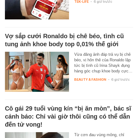
TEK-LIFE
-
6 giờ trước
Vợ sắp cưới Ronaldo bị chê béo, tình cũ
tung ảnh khoe body top 0,01% thế giới
Vừa đăng ảnh đáp trả vụ bị chê
béo, vị hôn thê của Ronaldo lập
tức bị tình cũ Irina Shayk đụng
hàng góc chụp khoe body cực…
BEAUTY & FASHION
-
6 giờ trước
Cô gái 29 tuổi vùng kín “bị ăn mòn”, bác sĩ
cảnh báo: Chỉ vài giờ thôi cũng có thể dẫn
đến tử vong!
Từ cơn đau vùng mông, chỉ