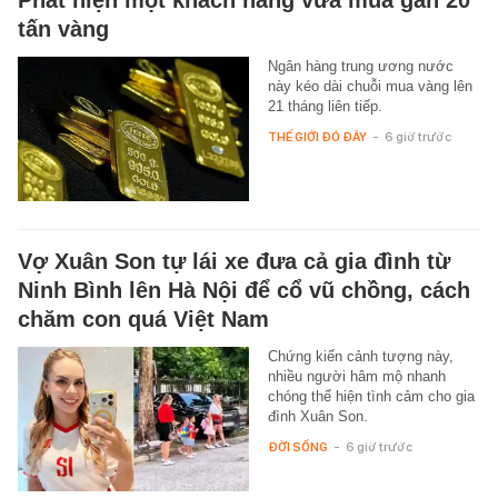
tấn vàng
Ngân hàng trung ương nước
này kéo dài chuỗi mua vàng lên
21 tháng liên tiếp.
THẾ GIỚI ĐÓ ĐÂY
-
6 giờ trước
Vợ Xuân Son tự lái xe đưa cả gia đình từ
Ninh Bình lên Hà Nội để cổ vũ chồng, cách
chăm con quá Việt Nam
Chứng kiến cảnh tượng này,
nhiều người hâm mộ nhanh
chóng thể hiện tình cảm cho gia
đình Xuân Son.
ĐỜI SỐNG
-
6 giờ trước