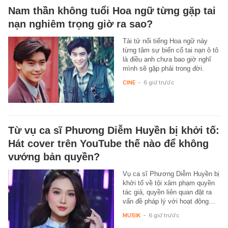
Nam thần không tuổi Hoa ngữ từng gặp tai
nạn nghiêm trọng giờ ra sao?
Tài tử nổi tiếng Hoa ngữ này
từng tâm sự biến cố tai nạn ô tô
là điều anh chưa bao giờ nghĩ
mình sẽ gặp phải trong đời.
CINE
-
6 giờ trước
Từ vụ ca sĩ Phương Diễm Huyền bị khởi tố:
Hát cover trên YouTube thế nào để không
vướng bản quyền?
Vụ ca sĩ Phương Diễm Huyền bị
khởi tố về tội xâm phạm quyền
tác giả, quyền liên quan đặt ra
vấn đề pháp lý với hoạt động…
MUSIK
-
6 giờ trước