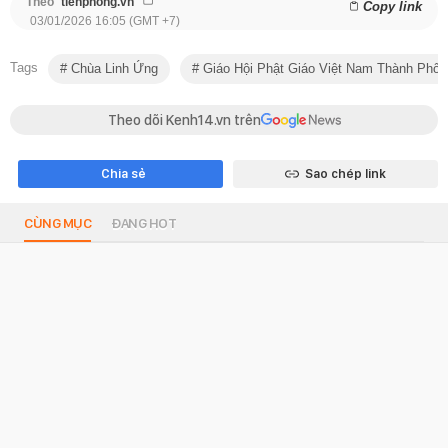
Theo
tienphong.vn
Copy link
03/01/2026 16:05 (GMT +7)
Tags
Chùa Linh Ứng
Giáo Hội Phật Giáo Việt Nam Thành Phố
Theo dõi Kenh14.vn trên
Chia sẻ
Sao chép link
CÙNG MỤC
ĐANG HOT