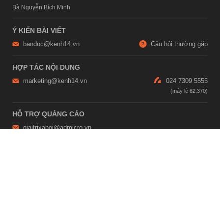
Bà Nguyễn Bích Minh
Ý KIẾN BÀI VIẾT
bandoc@kenh14.vn
Câu hỏi thường gặp
HỢP TÁC NỘI DUNG
marketing@kenh14.vn
024 7309 5555
HỖ TRỢ QUẢNG CÁO
giaitrixahoi@admicro.vn
02473007108
TRỤ SỞ HÀ NỘI
Tầng 21, Tòa nhà Center Building, Hapulico Complex, Số 01, phố
Nguyễn Huy Tưởng, phường Thanh Xuân, thành phố Hà Nội
TRỤ SỞ TP.HỒ CHÍ MINH