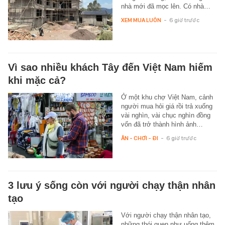
nhà mới đã mọc lên. Có nhà…
XEM MUA LUÔN
-
6 giờ trước
Vì sao nhiều khách Tây đến Việt Nam hiếm
khi mặc cả?
Ở một khu chợ Việt Nam, cảnh
người mua hỏi giá rồi trả xuống
vài nghìn, vài chục nghìn đồng
vốn đã trở thành hình ảnh…
ĂN - CHƠI - ĐI
-
6 giờ trước
3 lưu ý sống còn với người chạy thận nhân
tạo
Với người chạy thận nhân tạo,
những thói quen như uống thêm