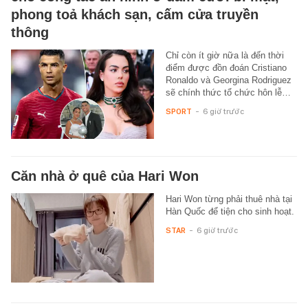
phong toả khách sạn, cấm cửa truyền
thông
Chỉ còn ít giờ nữa là đến thời
điểm được đồn đoán Cristiano
Ronaldo và Georgina Rodriguez
sẽ chính thức tổ chức hôn lễ…
SPORT
-
6 giờ trước
Căn nhà ở quê của Hari Won
Hari Won từng phải thuê nhà tại
Hàn Quốc để tiện cho sinh hoạt.
STAR
-
6 giờ trước