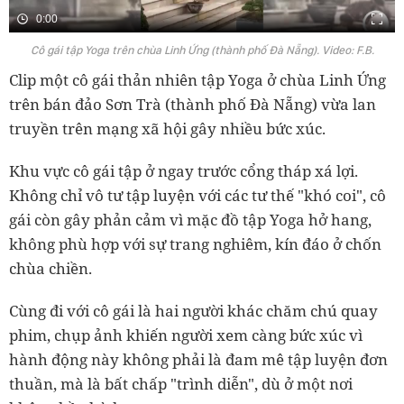
0:00
Cô gái tập Yoga trên chùa Linh Ứng (thành phố Đà Nẵng). Video: F.B.
Clip một cô gái thản nhiên tập Yoga ở chùa Linh Ứng
trên bán đảo Sơn Trà (thành phố Đà Nẵng) vừa lan
truyền trên mạng xã hội gây nhiều bức xúc.
Khu vực cô gái tập ở ngay trước cổng tháp xá lợi.
Không chỉ vô tư tập luyện với các tư thế "khó coi", cô
gái còn gây phản cảm vì mặc đồ tập Yoga hở hang,
không phù hợp với sự trang nghiêm, kín đáo ở chốn
chùa chiền.
Cùng đi với cô gái là hai người khác chăm chú quay
phim, chụp ảnh khiến người xem càng bức xúc vì
hành động này không phải là đam mê tập luyện đơn
thuần, mà là bất chấp "trình diễn", dù ở một nơi