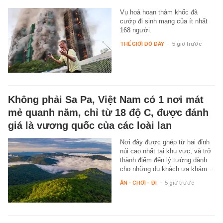
Vụ hoả hoạn thảm khốc đã
cướp đi sinh mạng của ít nhất
168 người.
THẾ GIỚI ĐÓ ĐÂY
-
5 giờ trước
Không phải Sa Pa, Việt Nam có 1 nơi mát
mẻ quanh năm, chỉ từ 18 độ C, được đánh
giá là vương quốc của các loài lan
Nơi đây được ghép từ hai đỉnh
núi cao nhất tại khu vực, và trở
thành điểm đến lý tưởng dành
cho những du khách ưa khám…
ĂN - CHƠI - ĐI
-
5 giờ trước