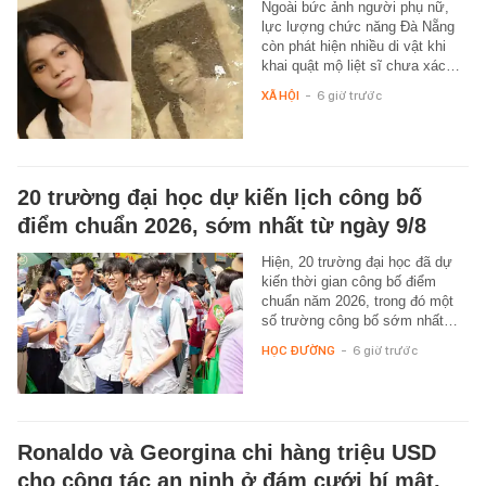
Ngoài bức ảnh người phụ nữ,
lực lượng chức năng Đà Nẵng
còn phát hiện nhiều di vật khi
khai quật mộ liệt sĩ chưa xác…
XÃ HỘI
-
6 giờ trước
20 trường đại học dự kiến lịch công bố
điểm chuẩn 2026, sớm nhất từ ngày 9/8
Hiện, 20 trường đại học đã dự
kiến thời gian công bố điểm
chuẩn năm 2026, trong đó một
số trường công bố sớm nhất…
HỌC ĐƯỜNG
-
6 giờ trước
Ronaldo và Georgina chi hàng triệu USD
cho công tác an ninh ở đám cưới bí mật,