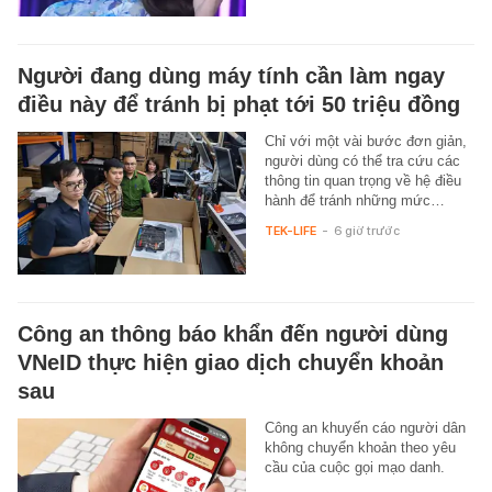
Người đang dùng máy tính cần làm ngay
điều này để tránh bị phạt tới 50 triệu đồng
Chỉ với một vài bước đơn giản,
người dùng có thể tra cứu các
thông tin quan trọng về hệ điều
hành để tránh những mức…
TEK-LIFE
-
6 giờ trước
Công an thông báo khẩn đến người dùng
VNeID thực hiện giao dịch chuyển khoản
sau
Công an khuyến cáo người dân
không chuyển khoản theo yêu
cầu của cuộc gọi mạo danh.