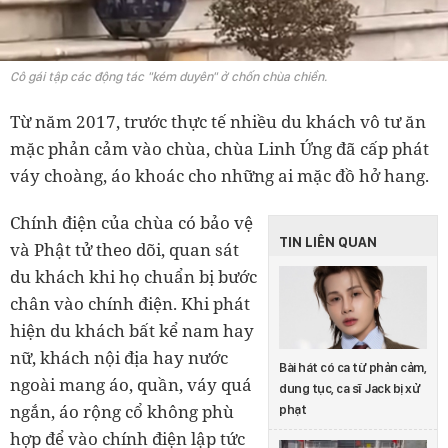
Cô gái tập các động tác "kém duyên" ở chốn chùa chiền.
Từ năm 2017, trước thực tế nhiều du khách vô tư ăn
mặc phản cảm vào chùa, chùa Linh Ứng đã cấp phát
váy choàng, áo khoác cho những ai mặc đồ hở hang.
Chính điện của chùa có bảo vệ
TIN LIÊN QUAN
và Phật tử theo dõi, quan sát
du khách khi họ chuẩn bị bước
chân vào chính điện. Khi phát
hiện du khách bất kể nam hay
nữ, khách nội địa hay nước
Bài hát có ca từ phản cảm,
ngoài mang áo, quần, váy quá
dung tục, ca sĩ Jack bị xử
ngắn, áo rộng cổ không phù
phạt
hợp để vào chính điện lập tức