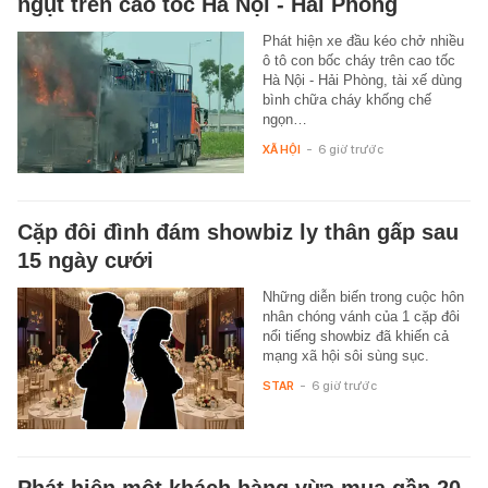
ngụt trên cao tốc Hà Nội - Hải Phòng
Phát hiện xe đầu kéo chở nhiều
ô tô con bốc cháy trên cao tốc
Hà Nội - Hải Phòng, tài xế dùng
bình chữa cháy khống chế
ngọn…
XÃ HỘI
-
6 giờ trước
Cặp đôi đình đám showbiz ly thân gấp sau
15 ngày cưới
Những diễn biến trong cuộc hôn
nhân chóng vánh của 1 cặp đôi
nổi tiếng showbiz đã khiến cả
mạng xã hội sôi sùng sục.
STAR
-
6 giờ trước
Phát hiện một khách hàng vừa mua gần 20