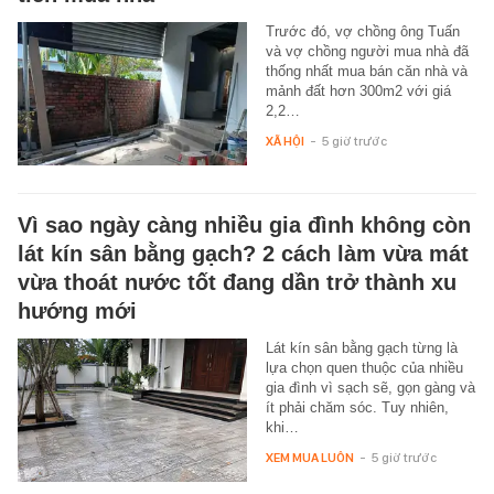
Trước đó, vợ chồng ông Tuấn
và vợ chồng người mua nhà đã
thống nhất mua bán căn nhà và
mảnh đất hơn 300m2 với giá
2,2…
XÃ HỘI
-
5 giờ trước
Vì sao ngày càng nhiều gia đình không còn
lát kín sân bằng gạch? 2 cách làm vừa mát
vừa thoát nước tốt đang dần trở thành xu
hướng mới
Lát kín sân bằng gạch từng là
lựa chọn quen thuộc của nhiều
gia đình vì sạch sẽ, gọn gàng và
ít phải chăm sóc. Tuy nhiên,
khi…
XEM MUA LUÔN
-
5 giờ trước