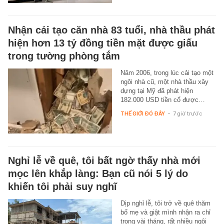
Nhận cải tạo căn nhà 83 tuổi, nhà thầu phát
hiện hơn 13 tỷ đồng tiền mặt được giấu
trong tường phòng tắm
Năm 2006, trong lúc cải tạo một
ngôi nhà cũ, một nhà thầu xây
dựng tại Mỹ đã phát hiện
182.000 USD tiền cổ được…
THẾ GIỚI ĐÓ ĐÂY
-
7 giờ trước
Nghỉ lễ về quê, tôi bất ngờ thấy nhà mới
mọc lên khắp làng: Bạn cũ nói 5 lý do
khiến tôi phải suy nghĩ
Dịp nghỉ lễ, tôi trở về quê thăm
bố mẹ và giật mình nhận ra chỉ
trong vài tháng, rất nhiều ngôi