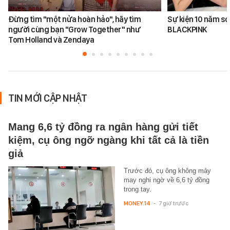
Đừng tìm "một nửa hoàn hảo", hãy tìm
Sự kiện 10 năm sơ
người cùng bạn "Grow Together" như
BLACKPINK
Tom Holland và Zendaya
TIN MỚI CẬP NHẬT
Mang 6,6 tỷ đồng ra ngân hàng gửi tiết
kiệm, cụ ông ngỡ ngàng khi tất cả là tiền
giả
Trước đó, cụ ông không mảy
may nghi ngờ về 6,6 tỷ đồng
trong tay.
MONEY.14
-
7 giờ trước