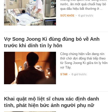
nước, ăn một quả chuối hay bỏ
qua dấu hiệu bất thường ở…
SỨC KHỎE
-
6 giờ trước
Vợ Song Joong Ki đùng đùng bỏ về Anh
trước khi dính tin ly hôn
Công chúng hiện vẫn đang nín
thở chờ đợi động thái tiếp theo
từ Song Joong Ki giữa tin ly hôn
vợ Tây.
STAR
-
6 giờ trước
Khai quật mộ liệt sĩ chưa xác định danh
tính, phát hiện bức ảnh người phụ nữ