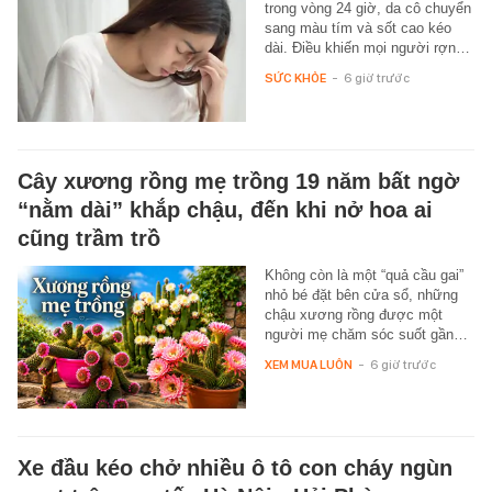
trong vòng 24 giờ, da cô chuyển
sang màu tím và sốt cao kéo
dài. Điều khiến mọi người rợn…
SỨC KHỎE
-
6 giờ trước
Cây xương rồng mẹ trồng 19 năm bất ngờ
“nằm dài” khắp chậu, đến khi nở hoa ai
cũng trầm trồ
Không còn là một “quả cầu gai”
nhỏ bé đặt bên cửa sổ, những
chậu xương rồng được một
người mẹ chăm sóc suốt gần…
XEM MUA LUÔN
-
6 giờ trước
Xe đầu kéo chở nhiều ô tô con cháy ngùn