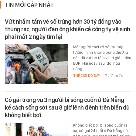
TIN MỚI CẬP NHẬT
Vứt nhầm tấm vé số trúng hơn 30 tỷ đồng vào
thùng rác, người đàn ông khiến cả công ty vệ sinh
phải mất 2 ngày tìm lại
Một người chơi xổ số tại Italy
tưởng mình không trúng thưởng
nên đã vứt bỏ tấm vé trị giá 1 triệu
EUR. Hai ngày sau, đội ngũ
công…
THẾ GIỚI ĐÓ ĐÂY
-
7 giờ trước
Cô gái trong vụ 3 người bị sóng cuốn ở Đà Nẵng
kể cách sống sót sau 8 giờ lênh đênh trên biển dù
không biết bơi
Không biết bơi, bị sóng cuốn ra
xa, cô gái 24 tuổi ở Đà Nẵng cố