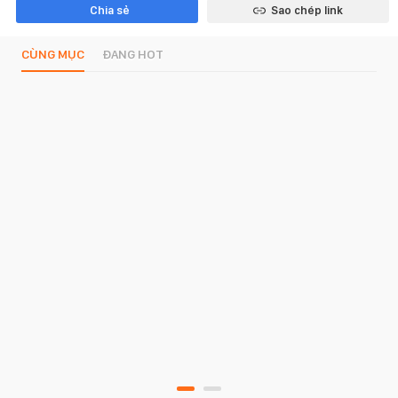
Chia sẻ
Sao chép link
CÙNG MỤC
ĐANG HOT