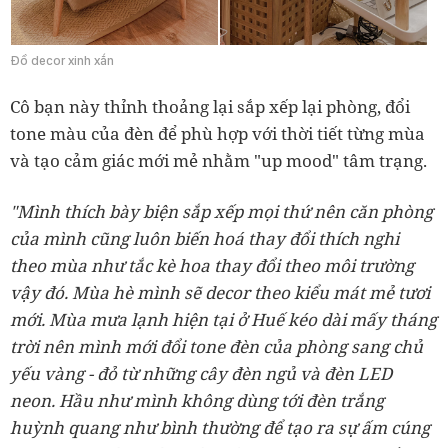
Đồ decor xinh xắn
Cô bạn này thỉnh thoảng lại sắp xếp lại phòng, đổi
tone màu của đèn để phù hợp với thời tiết từng mùa
và tạo cảm giác mới mẻ nhằm "up mood" tâm trạng.
"Mình thích bày biện sắp xếp mọi thứ nên căn phòng
của mình cũng luôn biến hoá thay đổi thích nghi
theo mùa như tắc kè hoa thay đổi theo môi trường
vậy đó. Mùa hè mình sẽ decor theo kiểu mát mẻ tươi
mới. Mùa mưa lạnh hiện tại ở Huế kéo dài mấy tháng
trời nên mình mới đổi tone đèn của phòng sang chủ
yếu vàng - đỏ từ những cây đèn ngủ và đèn LED
neon. Hầu như mình không dùng tới đèn trắng
huỳnh quang như bình thường để tạo ra sự ấm cúng