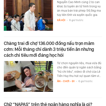
Nguyễn Cao Minh cùng 2 bị can
khác bị tuyên án tử hình trong vụ
án mua bán trái phép 56,5kg ma
túy liên tỉnh và xuyên quốc gia.
XÃ HỘI
-
6 giờ trước
Chàng trai đi chợ 136.000 đồng nấu trọn mâm
cơm: Mỗi tháng chỉ dành 3 triệu tiền ăn nhưng
cách chi tiêu mới đáng học hỏi
Từ chọn nguyên liệu, mua vừa đủ
cho đến quản lý ngân sách bằng
"hũ chi tiêu", video đi chợ của Lê
Tiến Huy thu hút sự quan tâm vì…
ĂN - CHƠI - ĐI
-
6 giờ trước
Chữ “NAPAS” trên thẻ ngân hàng nghĩa là gì?