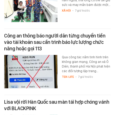
nằm ngửa, thả lỏng cơ thể để giữ
sức và may mắn bám được một…
XÃ HỘI
-
7 giờ trước
Công an thông báo người dân từng chuyển tiền
vào tài khoản sau cần trình báo lực lượng chức
năng hoặc gọi 113
Qua công tác nắm tình hình trên
không gian mạng, Công an xã Ô
Diên, thành phố Hà Nội phát hiện
các đối tượng lập trang…
TEK-LIFE
-
7 giờ trước
Lisa vội rời Hàn Quốc sau màn tái hợp chóng vánh
với BLACKPINK