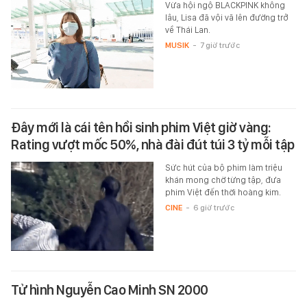
Vừa hội ngộ BLACKPINK không
lâu, Lisa đã vội vã lên đường trở
về Thái Lan.
MUSIK
-
7 giờ trước
Đây mới là cái tên hồi sinh phim Việt giờ vàng:
Rating vượt mốc 50%, nhà đài đút túi 3 tỷ mỗi tập
Sức hút của bộ phim làm triệu
khán mong chờ từng tập, đưa
phim Việt đến thời hoàng kim.
CINE
-
6 giờ trước
Tử hình Nguyễn Cao Minh SN 2000