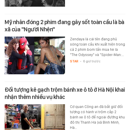
Mỹ nhân đóng 2 phim đang gây sốt toàn cầu là bà
xã của "Người Nhện"
Zendaya là cái tên đang phủ
sóng toàn cầu khi xuất hiện trong
cả 2 phim bom tấn mùa hè là
"The Odyssey" và "Spider-Man:…
STAR
-
6 giờ trước
Đối tượng kê gạch trộm bánh xe ô tô ở Hà Nội khai
nhận thêm nhiều vụ khác
Cơ quan Công an đã bắt giữ đối
tượng có hành vi trộm cắp 2
bánh xe ô tô để ngoài đường khu
đô thị Thanh Hà (xã Bình Minh,
Hà…