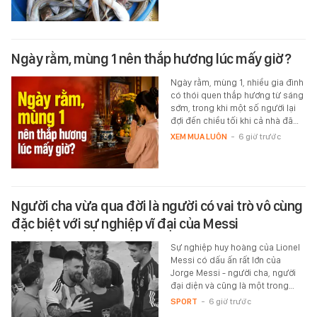
Ngày rằm, mùng 1 nên thắp hương lúc mấy giờ?
Ngày rằm, mùng 1, nhiều gia đình
có thói quen thắp hương từ sáng
sớm, trong khi một số người lại
đợi đến chiều tối khi cả nhà đã…
XEM MUA LUÔN
-
6 giờ trước
Người cha vừa qua đời là người có vai trò vô cùng
đặc biệt với sự nghiệp vĩ đại của Messi
Sự nghiệp huy hoàng của Lionel
Messi có dấu ấn rất lớn của
Jorge Messi - người cha, người
đại diện và cũng là một trong…
SPORT
-
6 giờ trước