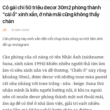
Cô gái chi 50 triệu decor 30m2 phòng thành
“cái ổ” xinh xắn, ở nhà mãi cũng không thấy
chán
JO
6 năm trước
Căn phòng này xinh xắn đến nỗi chụp bừa cũng ra một tấm ảnh
để up Instagram.
Căn phòng của cô nàng có tên Nhật Ánh (nickname:
Suna, sinh năm 1994) khiến nhiều người thả tim ầm
ầm vì siêu xinh xắn và dễ thương. "Chiếc ổ" này rộng
khoảng 30m2, được decor với những tone màu pastel
rất nhẹ nhàng với tone trắng - nâu - beige. Suna thú
nhận mình là kiểu người hướng nội, ít khi ra ngoài
nên cô muốn decor phòng thành một nơi thoải mái,
ấm áp để có thể ở nhà làm việc, giải trí suốt nhiều
ngày liền mà không phải bước chân ra đường.