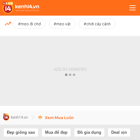
MỚI NHẤT
#mẹo đi chợ
#mẹo vặt
#chơi cây cảnh
Xem thêm
Xem Mua Luôn
Đẹp giống sao
Mua để đẹp
Đồ gia dụng
Deal xịn