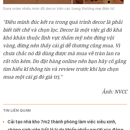
Suna order nhiều món đồ decor trên các trang thương mại điện tử
"Điều mình đúc kết ra trong quá trình decor là phải
biết tiết chế và chọn lọc. Decor là một việc gì đó khá
khó khăn thuộc lĩnh vực thẩm mỹ nên đừng vội
vàng, đừng nên thấy cái gì dễ thương cũng mua. Vì
chưa chắc nó đã dùng được mà mua về tràn lan ra
rất tốn kém. Do đặt hàng online nên bạn hãy cố gắng
tìm hiểu kĩ thông tin và review trước khi lựa chọn
mua một cái gì đó giá trị."
Ảnh: NVCC
TIN LIÊN QUAN
Cải tạo nhà kho 7m2 thành phòng làm việc siêu xinh,
chàng sinh viên tiết lộ lý do khiến nhiều người xúc động