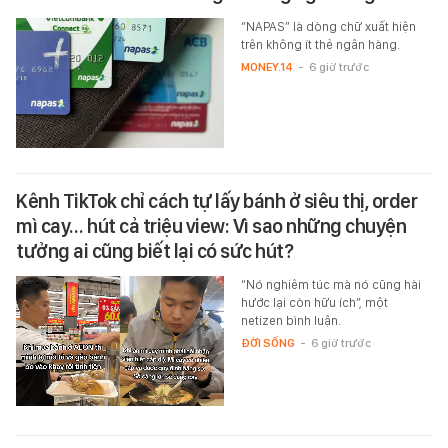
“NAPAS” là dòng chữ xuất hiện
trên không ít thẻ ngân hàng.
MONEY.14
-
6 giờ trước
Kênh TikTok chỉ cách tự lấy bánh ở siêu thị, order
mì cay… hút cả triệu view: Vì sao những chuyện
tưởng ai cũng biết lại có sức hút?
“Nó nghiêm túc mà nó cũng hài
hước lại còn hữu ích”, một
netizen bình luận.
ĐỜI SỐNG
-
6 giờ trước