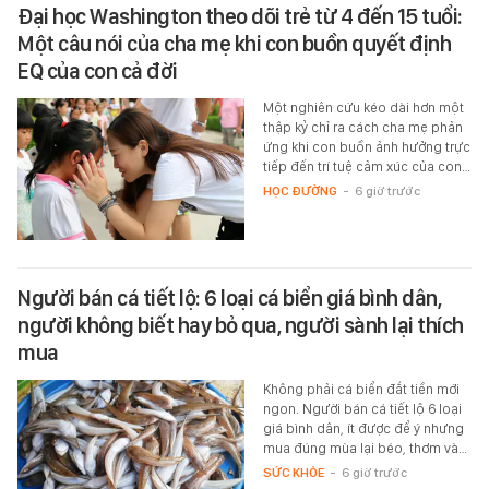
Đại học Washington theo dõi trẻ từ 4 đến 15 tuổi:
Một câu nói của cha mẹ khi con buồn quyết định
EQ của con cả đời
Một nghiên cứu kéo dài hơn một
thập kỷ chỉ ra cách cha mẹ phản
ứng khi con buồn ảnh hưởng trực
tiếp đến trí tuệ cảm xúc của con…
HỌC ĐƯỜNG
-
6 giờ trước
Người bán cá tiết lộ: 6 loại cá biển giá bình dân,
người không biết hay bỏ qua, người sành lại thích
mua
Không phải cá biển đắt tiền mới
ngon. Người bán cá tiết lộ 6 loại
giá bình dân, ít được để ý nhưng
mua đúng mùa lại béo, thơm và…
SỨC KHỎE
-
6 giờ trước