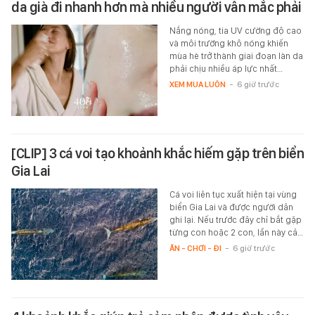
da già đi nhanh hơn mà nhiều người vẫn mắc phải
Nắng nóng, tia UV cường độ cao
và môi trường khô nóng khiến
mùa hè trở thành giai đoạn làn da
phải chịu nhiều áp lực nhất…
XEM MUA LUÔN
-
6 giờ trước
[CLIP] 3 cá voi tạo khoảnh khắc hiếm gặp trên biển
Gia Lai
Cá voi liên tục xuất hiện tại vùng
biển Gia Lai và được người dân
ghi lại. Nếu trước đây chỉ bắt gặp
từng con hoặc 2 con, lần này cả…
ĂN - CHƠI - ĐI
-
6 giờ trước