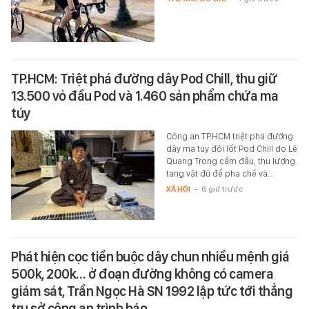
TP.HCM: Triệt phá đường dây Pod Chill, thu giữ
13.500 vỏ đầu Pod và 1.460 sản phẩm chứa ma
túy
Công an TP.HCM triệt phá đường
dây ma túy đội lốt Pod Chill do Lê
Quang Trọng cầm đầu, thu lượng
tang vật đủ để pha chế và…
XÃ HỘI
-
6 giờ trước
Phát hiện cọc tiền buộc dây chun nhiều mệnh giá
500k, 200k… ở đoạn đường không có camera
giám sát, Trần Ngọc Hà SN 1992 lập tức tới thẳng
trụ sở công an trình báo