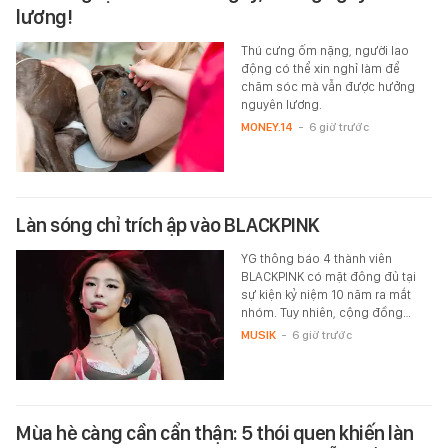
lương!
Thú cưng ốm nặng, người lao
động có thể xin nghỉ làm để
chăm sóc mà vẫn được hưởng
nguyên lương.
MONEY.14
-
6 giờ trước
Làn sóng chỉ trích ập vào BLACKPINK
YG thông báo 4 thành viên
BLACKPINK có mặt đông đủ tại
sự kiện kỷ niệm 10 năm ra mắt
nhóm. Tuy nhiên, cộng đồng…
MUSIK
-
6 giờ trước
Mùa hè càng cần cẩn thận: 5 thói quen khiến làn