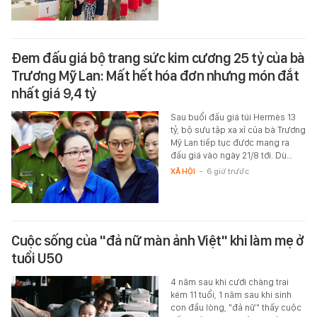
Đem đấu giá bộ trang sức kim cương 25 tỷ của bà
Trương Mỹ Lan: Mất hết hóa đơn nhưng món đắt
nhất giá 9,4 tỷ
Sau buổi đấu giá túi Hermès 13
tỷ, bộ sưu tập xa xỉ của bà Trương
Mỹ Lan tiếp tục được mang ra
đấu giá vào ngày 21/8 tới. Dù…
XÃ HỘI
-
6 giờ trước
Cuộc sống của "đả nữ màn ảnh Việt" khi làm mẹ ở
tuổi U50
4 năm sau khi cưới chàng trai
kém 11 tuổi, 1 năm sau khi sinh
con đầu lòng, "đả nữ" thấy cuộc