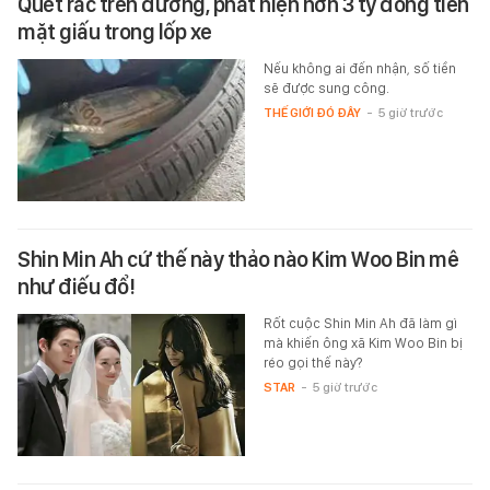
Quét rác trên đường, phát hiện hơn 3 tỷ đồng tiền
mặt giấu trong lốp xe
Nếu không ai đến nhận, số tiền
sẽ được sung công.
THẾ GIỚI ĐÓ ĐÂY
-
5 giờ trước
Shin Min Ah cứ thế này thảo nào Kim Woo Bin mê
như điếu đổ!
Rốt cuộc Shin Min Ah đã làm gì
mà khiến ông xã Kim Woo Bin bị
réo gọi thế này?
STAR
-
5 giờ trước