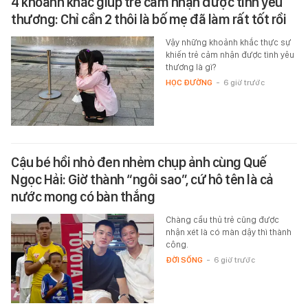
4 khoảnh khắc giúp trẻ cảm nhận được tình yêu
thương: Chỉ cần 2 thôi là bố mẹ đã làm rất tốt rồi
Vậy những khoảnh khắc thực sự
khiến trẻ cảm nhận được tình yêu
thương là gì?
HỌC ĐƯỜNG
-
6 giờ trước
Cậu bé hồi nhỏ đen nhẻm chụp ảnh cùng Quế
Ngọc Hải: Giờ thành “ngôi sao”, cứ hô tên là cả
nước mong có bàn thắng
Chàng cầu thủ trẻ cũng được
nhận xét là có màn dậy thì thành
công.
ĐỜI SỐNG
-
6 giờ trước