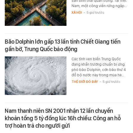
sản sinh thái quan trọng. Tại Việt
Nam, một công viên rừng ngập…
XÃ HỘI
-
5 giờ trước
Bão Dolphin lớn gấp 13 lần tỉnh Chiết Giang tiến
gần bờ, Trung Quốc báo động
Các tỉnh ven biển Trung Quốc
đang khẩn trương chuẩn bị ứng
phó bão Dolphin, cơn bão thứ 4
đổ bộ nước này trong mùa hè…
THẾ GIỚI ĐÓ ĐÂY
-
5 giờ trước
Nam thanh niên SN 2001 nhận 12 lần chuyển
khoản tổng 5 tỷ đồng lúc 16h chiều: Công an hỗ
trợ hoàn trả cho người gửi