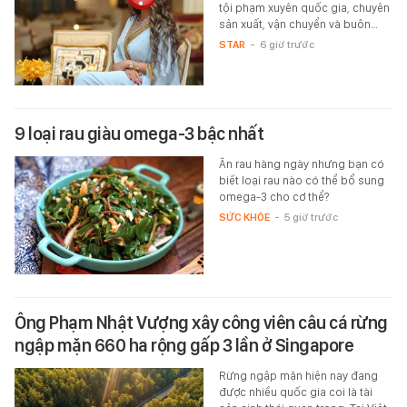
tội phạm xuyên quốc gia, chuyên
sản xuất, vận chuyển và buôn…
STAR
-
6 giờ trước
9 loại rau giàu omega-3 bậc nhất
Ăn rau hàng ngày nhưng bạn có
biết loại rau nào có thể bổ sung
omega-3 cho cơ thể?
SỨC KHỎE
-
5 giờ trước
Ông Phạm Nhật Vượng xây công viên câu cá rừng
ngập mặn 660 ha rộng gấp 3 lần ở Singapore
Rừng ngập mặn hiện nay đang
được nhiều quốc gia coi là tài