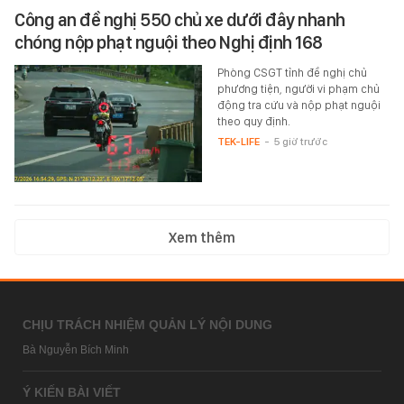
Công an đề nghị 550 chủ xe dưới đây nhanh
chóng nộp phạt nguội theo Nghị định 168
Phòng CSGT tỉnh đề nghị chủ
phương tiện, người vi phạm chủ
động tra cứu và nộp phạt nguội
theo quy định.
TEK-LIFE
-
5 giờ trước
Xem thêm
CHỊU TRÁCH NHIỆM QUẢN LÝ NỘI DUNG
Bà Nguyễn Bích Minh
Ý KIẾN BÀI VIẾT