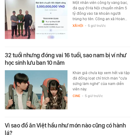
Một nhân viên công ty vàng bạc,
đá quý ở Hà Nội chuyển nhầm 5
tỷ đồng vào tài khoản người
trùng họ tên. Công an xã Hoàn…
XÃ HỘI
-
5 giờ trước
32 tuổi nhưng đóng vai 16 tuổi, sao nam bị ví như
học sinh lưu ban 10 năm
Khán giả chưa kịp xem hết vài tập
đã đồng loạt chỉ trích màn "cưa
sừng làm nghé" của nam diễn
viên này.
CINE
-
5 giờ trước
Vì sao đồ ăn Việt hầu như món nào cũng có hành
lá?