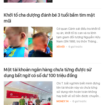
Khởi tố cha dượng đánh bé 3 tuổi bầm tím mặt
mũi
Cơ quan Cảnh sát điều tra khởi tố
vụ án, khởi tố bị can và ra lệnh
tạm giam đối tượng Nguyễn Hữu
Nam (SN 1993, trú thôn Thăng…
XÃ HỘI
-
6 giờ trước
Một tài khoản ngân hàng chưa từng được sử
dụng bất ngờ có số dư 100 triệu đồng
Chị T. bất ngờ khi biết mình đứng
tên tài khoản này và chưa từng
sử dụng nên hoàn toàn không
hay biết về số tiền được chuyển…
MONEY.14
-
6 giờ trước