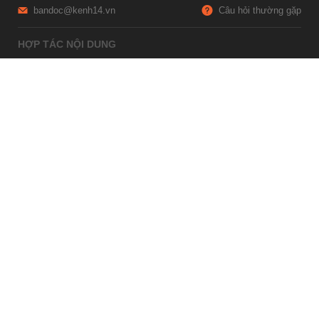
bandoc@kenh14.vn
Câu hỏi thường gặp
HỢP TÁC NỘI DUNG
marketing@kenh14.vn
024 7309 5555
HỖ TRỢ QUẢNG CÁO
giaitrixahoi@admicro.vn
02473007108
TRỤ SỞ HÀ NỘI
Tầng 21, Tòa nhà Center Building, Hapulico Complex, Số 01, phố
Nguyễn Huy Tưởng, phường Thanh Xuân, thành phố Hà Nội
TRỤ SỞ TP.HỒ CHÍ MINH
Tầng 4, Tòa nhà 123, số 127 Võ Văn Tần, Phường Xuân Hòa, TPHCM
Giấy phép thiết lập trang thông tin điện tử tổng hợp trên mạng số
2215/GP-TTĐT do Sở Thông tin và Truyền thông Hà Nội cấp ngày 10