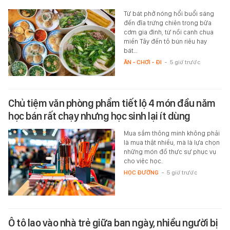
Từ bát phở nóng hổi buổi sáng
đến đĩa trứng chiên trong bữa
cơm gia đình, từ nồi canh chua
miền Tây đến tô bún riêu hay
bát…
ĂN - CHƠI - ĐI
-
5 giờ trước
Chủ tiệm văn phòng phẩm tiết lộ 4 món đầu năm
học bán rất chạy nhưng học sinh lại ít dùng
Mua sắm thông minh không phải
là mua thật nhiều, mà là lựa chọn
những món đồ thực sự phục vụ
cho việc học.
HỌC ĐƯỜNG
-
5 giờ trước
Ô tô lao vào nhà trẻ giữa ban ngày, nhiều người bị