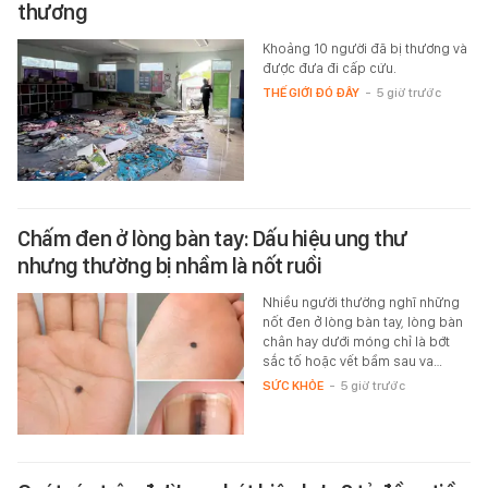
thương
Khoảng 10 người đã bị thương và
được đưa đi cấp cứu.
THẾ GIỚI ĐÓ ĐÂY
-
5 giờ trước
Chấm đen ở lòng bàn tay: Dấu hiệu ung thư
nhưng thường bị nhầm là nốt ruồi
Nhiều người thường nghĩ những
nốt đen ở lòng bàn tay, lòng bàn
chân hay dưới móng chỉ là bớt
sắc tố hoặc vết bầm sau va…
SỨC KHỎE
-
5 giờ trước