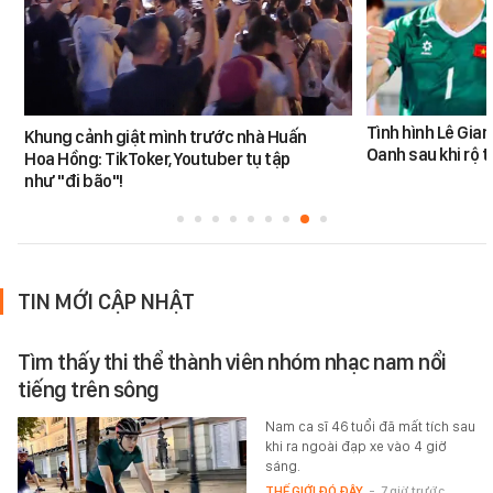
Tình hình Lê Gia
Khung cảnh giật mình trước nhà Huấn
Oanh sau khi rộ t
Hoa Hồng: TikToker, Youtuber tụ tập
như "đi bão"!
TIN MỚI CẬP NHẬT
Tìm thấy thi thể thành viên nhóm nhạc nam nổi
tiếng trên sông
Nam ca sĩ 46 tuổi đã mất tích sau
khi ra ngoài đạp xe vào 4 giờ
sáng.
THẾ GIỚI ĐÓ ĐÂY
-
7 giờ trước