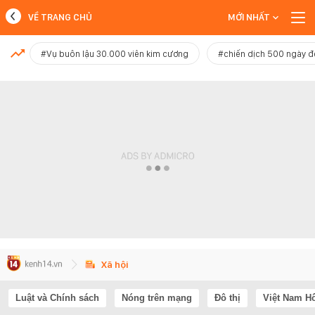
VỀ TRANG CHỦ
MỚI NHẤT
MỚI NHẤT
#Vụ buôn lậu 30.000 viên kim cương
#chiến dịch 500 ngày 
Xem thêm
Xã hội
Luật và Chính sách
Nóng trên mạng
Đô thị
Việt Nam H