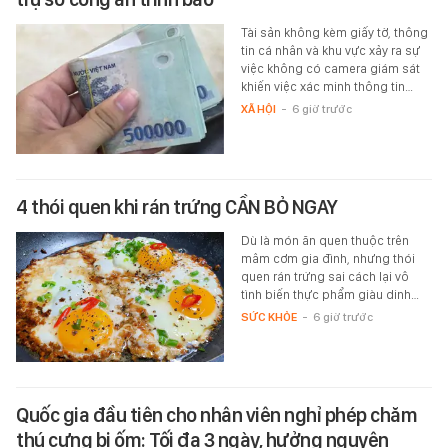
Tài sản không kèm giấy tờ, thông
tin cá nhân và khu vực xảy ra sự
việc không có camera giám sát
khiến việc xác minh thông tin…
XÃ HỘI
-
6 giờ trước
4 thói quen khi rán trứng CẦN BỎ NGAY
Dù là món ăn quen thuộc trên
mâm cơm gia đình, nhưng thói
quen rán trứng sai cách lại vô
tình biến thực phẩm giàu dinh…
SỨC KHỎE
-
6 giờ trước
Quốc gia đầu tiên cho nhân viên nghỉ phép chăm
thú cưng bị ốm: Tối đa 3 ngày, hưởng nguyên