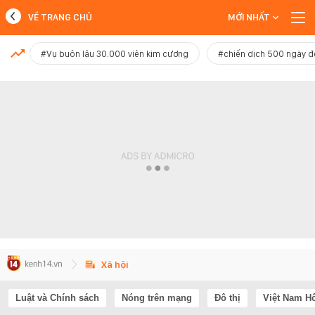
VỀ TRANG CHỦ
MỚI NHẤT
MỚI NHẤT
#Vụ buôn lậu 30.000 viên kim cương
#chiến dịch 500 ngày 
Xem thêm
Xã hội
Luật và Chính sách
Nóng trên mạng
Đô thị
Việt Nam H