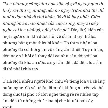
"Loa phường cũng như hoa sữa vậy, đi ngang qua thì
thấy rất thú vị, nhưng nếu nó ngay trước nhà thì chỉ
muốn dọn nhà đi chỗ khác.
Bỏ đi là hay nhất. Giữa
những ồn ào náo nhiệt của cuộc sống, mấy ai để ý
nghe cái loa phát gì, nói gì trên đó"
. Đây là ý kiến của
một người dân khi được hỏi về đề án thay thế loa
phường bằng một thiết bị khác. Họ thừa nhận loa
phường đã có thời gian vô cùng cần thiết. Tuy nhiên,
đến nay xã hội đã thay đổi và nhu cầu đối với loa
phường đã khác trước, cái gì cần đến đã đến, lúc cần
đi thì phải chia tay!
Ở Hà Nội, nhiều người khó chịu về tiếng loa và chẳng
buồn nghe.
Có vẻ từ lâu lắm rồi, không ai trên vỉa hè
đông đúc tại phố cổ còn nghe tiếng rè rè nhiều tạp
âm đến từ những chiếc loa bị che khuất bởi cây
xanh.