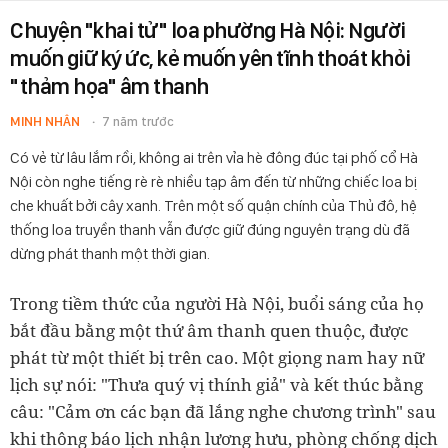
Chuyện "khai tử" loa phường Hà Nội: Người
muốn giữ ký ức, kẻ muốn yên tĩnh thoát khỏi
"thảm họa" âm thanh
MINH NHÂN
7 năm trước
Có vẻ từ lâu lắm rồi, không ai trên vỉa hè đông đúc tại phố cổ Hà
Nội còn nghe tiếng rè rè nhiều tạp âm đến từ những chiếc loa bị
che khuất bởi cây xanh. Trên một số quận chính của Thủ đô, hệ
thống loa truyền thanh vẫn được giữ đúng nguyên trạng dù đã
dừng phát thanh một thời gian.
Trong tiềm thức của người Hà Nội, buổi sáng của họ
bắt đầu bằng một thứ âm thanh quen thuộc, được
phát từ một thiết bị trên cao. Một giọng nam hay nữ
lịch sự nói: "Thưa quý vị thính giả" và kết thúc bằng
câu: "Cảm ơn các bạn đã lắng nghe chương trình" sau
khi thông báo lịch nhận lương hưu, phòng chống dịch