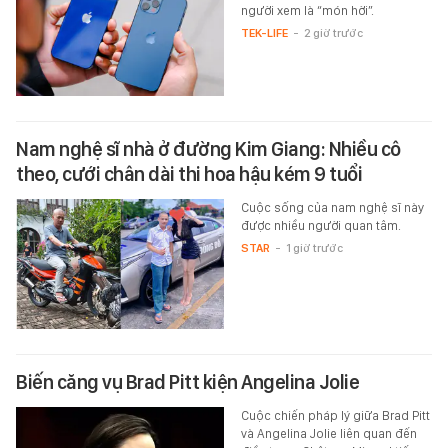
người xem là “món hời”.
TEK-LIFE
-
2 giờ trước
Nam nghệ sĩ nhà ở đường Kim Giang: Nhiều cô
theo, cưới chân dài thi hoa hậu kém 9 tuổi
Cuộc sống của nam nghệ sĩ này
được nhiều người quan tâm.
STAR
-
1 giờ trước
Biến căng vụ Brad Pitt kiện Angelina Jolie
Cuộc chiến pháp lý giữa Brad Pitt
và Angelina Jolie liên quan đến