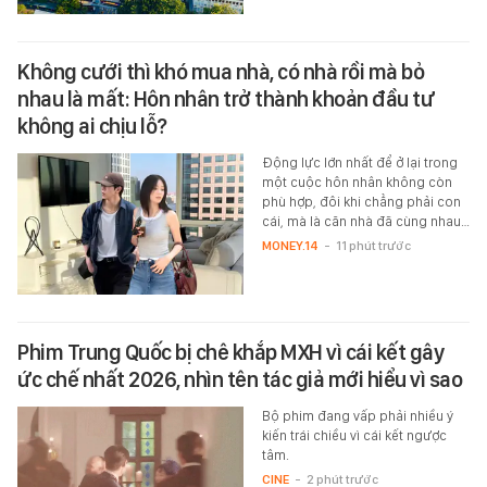
Không cưới thì khó mua nhà, có nhà rồi mà bỏ
nhau là mất: Hôn nhân trở thành khoản đầu tư
không ai chịu lỗ?
Động lực lớn nhất để ở lại trong
một cuộc hôn nhân không còn
phù hợp, đôi khi chẳng phải con
cái, mà là căn nhà đã cùng nhau…
MONEY.14
-
11 phút trước
Phim Trung Quốc bị chê khắp MXH vì cái kết gây
ức chế nhất 2026, nhìn tên tác giả mới hiểu vì sao
Bộ phim đang vấp phải nhiều ý
kiến trái chiều vì cái kết ngược
tâm.
CINE
-
2 phút trước