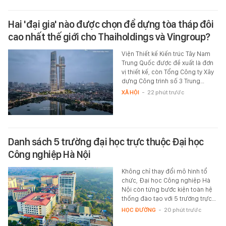
Hai 'đại gia' nào được chọn để dựng tòa tháp đôi
cao nhất thế giới cho Thaiholdings và Vingroup?
Viện Thiết kế Kiến trúc Tây Nam
Trung Quốc được đề xuất là đơn
vị thiết kế, còn Tổng Công ty Xây
dựng Công trình số 3 Trung…
XÃ HỘI
-
22 phút trước
Danh sách 5 trường đại học trực thuộc Đại học
Công nghiệp Hà Nội
Không chỉ thay đổi mô hình tổ
chức, Đại học Công nghiệp Hà
Nội còn từng bước kiện toàn hệ
thống đào tạo với 5 trường trực…
HỌC ĐƯỜNG
-
20 phút trước