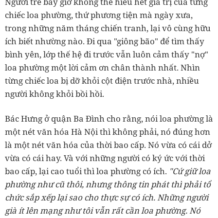
Người trẻ bây giờ không thể hiểu hết giá trị của từng
chiếc loa phường, thứ phương tiện mà ngày xưa,
trong những năm tháng chiến tranh, lại vô cùng hữu
ích biết nhường nào. Đi qua "giông bão" để tìm thấy
bình yên, lớp thế hệ đi trước vẫn luôn cảm thấy "nợ"
loa phường một lời cảm ơn chân thành nhất. Nhìn
từng chiếc loa bị dỡ khỏi cột điện trước nhà, nhiều
người không khỏi bồi hồi.
Bác Hưng ở quận Ba Đình cho rằng, nói loa phường là
một nét văn hóa Hà Nội thì không phải, nó đúng hơn
là một nét văn hóa của thời bao cấp. Nó vừa có cái dở
vừa có cái hay. Và với những người có ký ức với thời
bao cấp, lại cao tuổi thì loa phường có ích.
"Cứ giữ loa
phường như cũ thôi, nhưng thông tin phát thì phải tổ
chức sắp xếp lại sao cho thực sự có ích. Những người
già ít lên mạng như tôi vẫn rất cần loa phường.
Nó