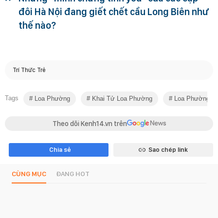
đôi Hà Nội đang giết chết cầu Long Biên như
thế nào?
Trí Thức Trẻ
Tags
Loa Phường
Khai Tử Loa Phường
Loa Phường Hà
Theo dõi Kenh14.vn trên
Chia sẻ
Sao chép link
CÙNG MỤC
ĐANG HOT