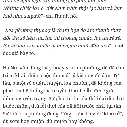
tĩnh đề nghĩ ngơi sau những giờ phút làm việc.
Những chiếc loa ở Việt Nam nhìn thật lạc hậu và làm
khổ nhiều người"
- chị Thanh nói.
"Loa phường thực sự là thảm họa do âm thanh thay
đổi tần số liên tục, lúc thì choang choác, lúc thì rè rè,
lúc lại lạo xạo, khiến người nghe nhức đầu mãi
" - một
độc giả bày tỏ.
Hà Nội vẫn đang loay hoay với loa phường, dù đã cho
triển khai nhiều cuộc thăm dò ý kiến người dân. Từ
lâu, ở một số quận, huyện, loa phường đã không còn
phát, dù hệ thống loa truyền thanh vẫn được giữ
đúng nguyên trạng. Sự phát triển của thời đại đều bắt
buộc những thứ lỗi thời của xã hội trước phải lụi tàn.
Sự thật loa phường đang đứng trước bờ vực "khai tử",
dù sớm hay muộn, dù muốn hay không.