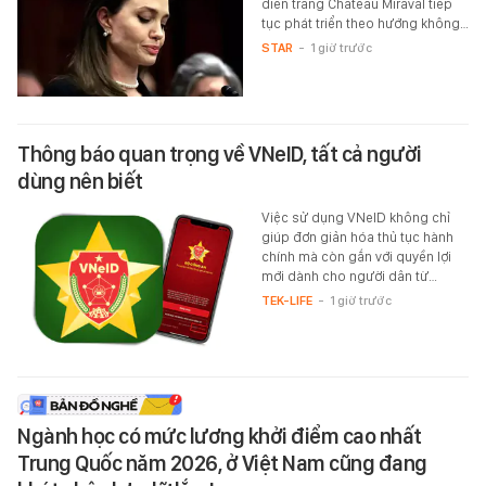
điền trang Château Miraval tiếp
tục phát triển theo hướng không…
STAR
-
1 giờ trước
Thông báo quan trọng về VNeID, tất cả người
dùng nên biết
Việc sử dụng VNeID không chỉ
giúp đơn giản hóa thủ tục hành
chính mà còn gắn với quyền lợi
mới dành cho người dân từ…
TEK-LIFE
-
1 giờ trước
Ngành học có mức lương khởi điểm cao nhất
Trung Quốc năm 2026, ở Việt Nam cũng đang