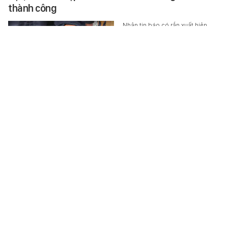
thành công
Nhận tin báo có rắn xuất hiện
trong trường mầm non tại
phường Thới Hòa, Cảnh sát
PCCC-CNCH Công an TP.HCM
đã…
XÃ HỘI
-
9 phút trước
Cháy lớn ở chợ Biên Hoà, cột khói đen bốc cao
hàng chục mét
Tối 5/8, Phòng Cảnh sát PCCC-
CNCH Công an TP.Đồng Nai đang
phối hợp cùng các đơn vị phong
toả chữa cháy ở chợ Biên Hoà.
XÃ HỘI
-
10 phút trước