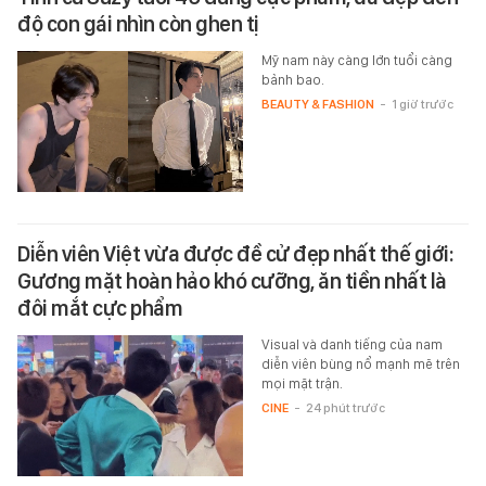
độ con gái nhìn còn ghen tị
Mỹ nam này càng lớn tuổi càng
bảnh bao.
BEAUTY & FASHION
-
1 giờ trước
Diễn viên Việt vừa được đề cử đẹp nhất thế giới:
Gương mặt hoàn hảo khó cưỡng, ăn tiền nhất là
đôi mắt cực phẩm
Visual và danh tiếng của nam
diễn viên bùng nổ mạnh mẽ trên
mọi mặt trận.
CINE
-
24 phút trước