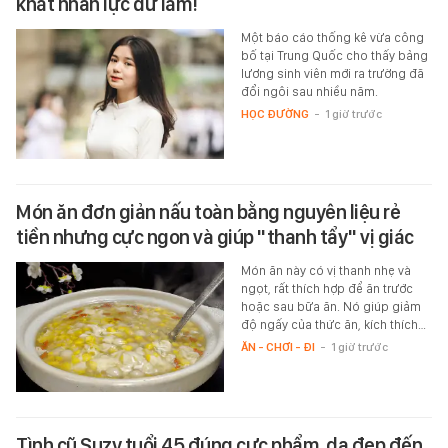
khát nhân lực dữ lắm!
Một báo cáo thống kê vừa công
bố tại Trung Quốc cho thấy bảng
lương sinh viên mới ra trường đã
đổi ngôi sau nhiều năm.
HỌC ĐƯỜNG
-
1 giờ trước
Món ăn đơn giản nấu toàn bằng nguyên liệu rẻ
tiền nhưng cực ngon và giúp "thanh tẩy" vị giác
Món ăn này có vị thanh nhẹ và
ngọt, rất thích hợp để ăn trước
hoặc sau bữa ăn. Nó giúp giảm
độ ngấy của thức ăn, kích thích…
ĂN - CHƠI - ĐI
-
1 giờ trước
Tình cũ Suzy tuổi 45 đúng cực phẩm, da đẹp đến