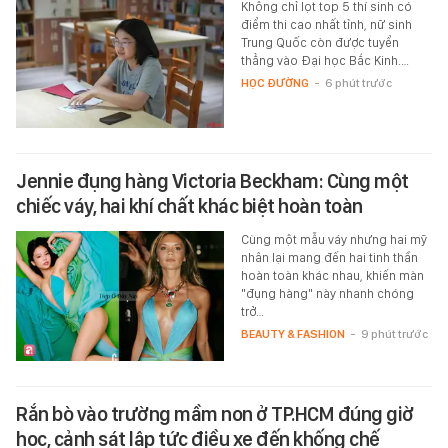
Không chỉ lọt top 5 thí sinh có
điểm thi cao nhất tỉnh, nữ sinh
Trung Quốc còn được tuyển
thẳng vào Đại học Bắc Kinh.…
HỌC ĐƯỜNG
-
6 phút trước
Jennie đụng hàng Victoria Beckham: Cùng một
chiếc váy, hai khí chất khác biệt hoàn toàn
Cùng một mẫu váy nhưng hai mỹ
nhân lại mang đến hai tinh thần
hoàn toàn khác nhau, khiến màn
"đụng hàng" này nhanh chóng
trở…
BEAUTY & FASHION
-
9 phút trước
Rắn bò vào trường mầm non ở TP.HCM đúng giờ
học, cảnh sát lập tức điều xe đến khống chế