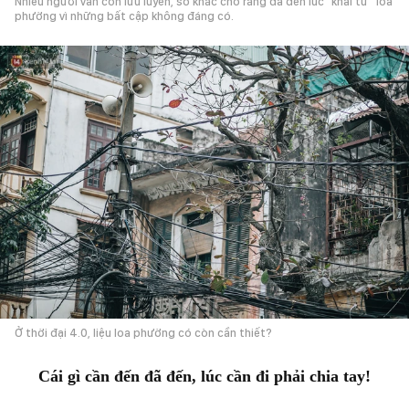
Nhiều người vẫn còn lưu luyến, số khác cho rằng đã đến lúc "khai tử" loa
phường vì những bất cập không đáng có.
Ở thời đại 4.0, liệu loa phường có còn cần thiết?
Cái gì cần đến đã đến, lúc cần đi phải chia tay!