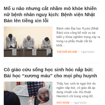
Mổ u não nhưng cắt nhầm mô khỏe khiến
nữ bệnh nhân nguy kịch: Bệnh viện Nhật
Bản lên tiếng xin lỗi
Bệnh viện Đại học Kyoto (Nhật
Bản) vừa công bố một vụ tai
biến y khoa nghiêm trọng xảy ra
trong ca phẫu thuật cắt bỏ
khối…
THẾ GIỚI ĐÓ ĐÂY
-
1 giờ trước
Cô giáo cứu sống học sinh hóc nắp bút:
Bài học “xương máu” cho mọi phụ huynh
Thấy học sinh bị ngạt thở do
ngậm nắp bút, cô giáo đã áp
dụng chuẩn xác thủ thuật
Heimlich chỉ trong vòng 60…
SỨC KHỎE
-
1 giờ trước