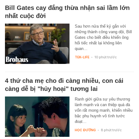
Bill Gates cay đắng thừa nhận sai lầm lớn
nhất cuộc đời
Sau hơn nửa thế kỷ gắn với
những thành công vang dội, Bill
Gates cho biết điều khiến ông
hối tiếc nhất lại không liên
quan…
TEK-LIFE
-
10 phút trước
4 thứ cha mẹ cho đi càng nhiều, con cái
càng dễ bị "hủy hoại" tương lai
Ranh giới giữa sự yêu thương
lành mạnh và can thiệp quá đà
vốn rất mong manh, khiến nhiều
bậc phụ huynh vô tình tước
đoạt…
HỌC ĐƯỜNG
-
8 phút trước