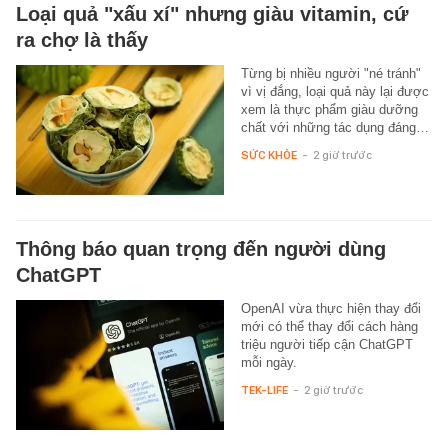
Loại quả "xấu xí" nhưng giàu vitamin, cứ
ra chợ là thấy
Từng bị nhiều người "né tránh"
vì vị đắng, loại quả này lại được
xem là thực phẩm giàu dưỡng
chất với những tác dụng đáng…
SỨC KHỎE
-
2 giờ trước
Thông báo quan trọng đến người dùng
ChatGPT
OpenAI vừa thực hiện thay đổi
mới có thể thay đổi cách hàng
triệu người tiếp cận ChatGPT
mỗi ngày.
TEK-LIFE
-
2 giờ trước