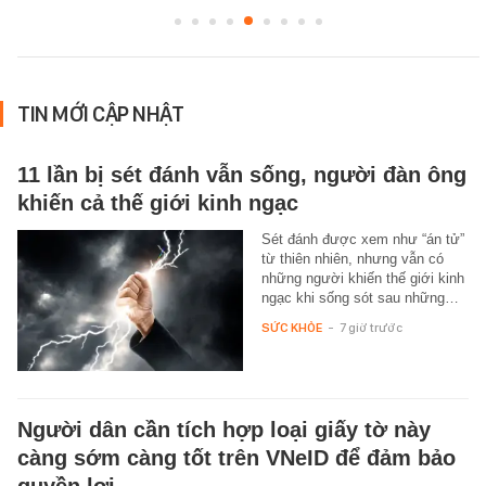
TIN MỚI CẬP NHẬT
11 lần bị sét đánh vẫn sống, người đàn ông
khiến cả thế giới kinh ngạc
Sét đánh được xem như “án tử”
từ thiên nhiên, nhưng vẫn có
những người khiến thế giới kinh
ngạc khi sống sót sau những…
SỨC KHỎE
-
7 giờ trước
Người dân cần tích hợp loại giấy tờ này
càng sớm càng tốt trên VNeID để đảm bảo
quyền lợi