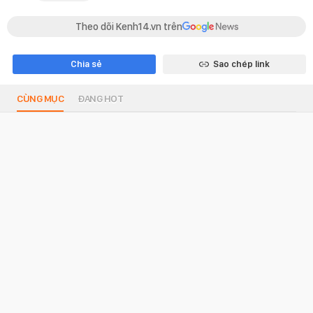
Theo dõi Kenh14.vn trên
Chia sẻ
Sao chép link
CÙNG MỤC
ĐANG HOT