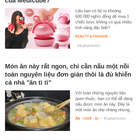
của Medicube?
Liệu bạn có bỏ ra khoảng
600.000 nghìn đồng để mua 1
chiếc lược không có quá nhiều
tính năng đặc biệt?
BEAUTY & FASHION
-
39 phút trước
Món ăn này rất ngon, chỉ cần nấu một nồi
toàn nguyên liệu đơn giản thôi là đủ khiến
cả nhà "ăn tì tì"
Với toàn những nguyên liệu
quen thuộc, bạn có thể dễ dàng
nấu được món ăn này. Đây là
một món ăn nhẹ nhàng nhưng…
ĂN - CHƠI - ĐI
-
10 phút trước