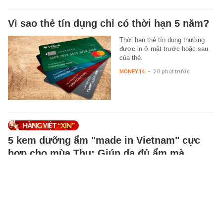
Vì sao thẻ tín dụng chỉ có thời hạn 5 năm?
Thời hạn thẻ tín dụng thường
được in ở mặt trước hoặc sau
của thẻ.
MONEY.14
-
20 phút trước
5 kem dưỡng ẩm "made in Vietnam" cực
hợp cho mùa Thu: Giúp da đủ ẩm mà
không hề gây bí
Mùa Thu được xem là thời điểm
lý tưởng để chuyển sang những
loại kem dưỡng có khả năng
cấp ẩm tốt hơn nhưng vẫn có…