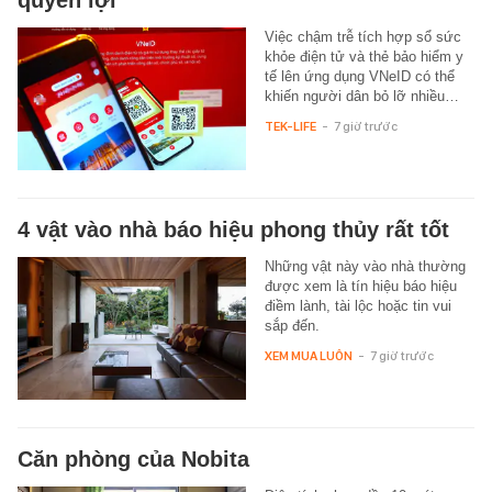
Việc chậm trễ tích hợp sổ sức
khỏe điện tử và thẻ bảo hiểm y
tế lên ứng dụng VNeID có thể
khiến người dân bỏ lỡ nhiều…
TEK-LIFE
-
7 giờ trước
4 vật vào nhà báo hiệu phong thủy rất tốt
Những vật này vào nhà thường
được xem là tín hiệu báo hiệu
điềm lành, tài lộc hoặc tin vui
sắp đến.
XEM MUA LUÔN
-
7 giờ trước
Căn phòng của Nobita