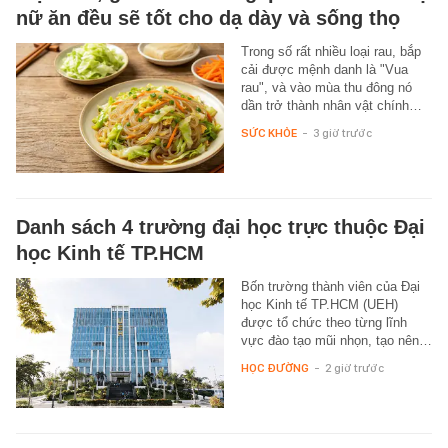
nữ ăn đều sẽ tốt cho dạ dày và sống thọ
Trong số rất nhiều loại rau, bắp
cải được mệnh danh là "Vua
rau", và vào mùa thu đông nó
dần trở thành nhân vật chính…
SỨC KHỎE
-
3 giờ trước
Danh sách 4 trường đại học trực thuộc Đại
học Kinh tế TP.HCM
Bốn trường thành viên của Đại
học Kinh tế TP.HCM (UEH)
được tổ chức theo từng lĩnh
vực đào tạo mũi nhọn, tạo nên…
HỌC ĐƯỜNG
-
2 giờ trước