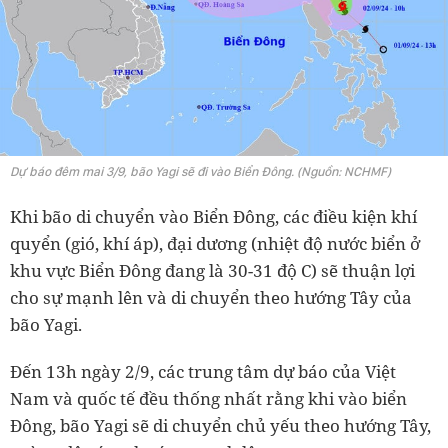
Dự báo đêm mai 3/9, bão Yagi sẽ đi vào Biển Đông. (Nguồn: NCHMF)
Khi bão di chuyển vào Biển Đông, các điều kiện khí
quyển (gió, khí áp), đại dương (nhiệt độ nước biển ở
khu vực Biển Đông đang là 30-31 độ C) sẽ thuận lợi
cho sự mạnh lên và di chuyển theo hướng Tây của
bão Yagi.
Đến 13h ngày 2/9, các trung tâm dự báo của Việt
Nam và quốc tế đều thống nhất rằng khi vào biển
Đông, bão Yagi sẽ di chuyển chủ yếu theo hướng Tây,