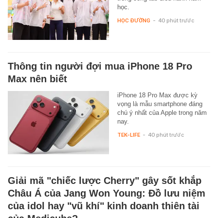
học.
HỌC ĐƯỜNG
-
40 phút trước
Thông tin người đợi mua iPhone 18 Pro
Max nên biết
iPhone 18 Pro Max được kỳ
vọng là mẫu smartphone đáng
chú ý nhất của Apple trong năm
nay.
TEK-LIFE
-
40 phút trước
Giải mã "chiếc lược Cherry" gây sốt khắp
Châu Á của Jang Won Young: Đồ lưu niệm
của idol hay "vũ khí" kinh doanh thiên tài