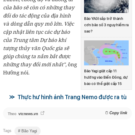
của bão sẽ còn có những thay
đổi do tác động của địa hình
Bão YAGI sắp trở thành
và dòng dẫn quy mô lớn.
Việc
cơn bão số 3 nguy hiểm ra
cập nhật liên tục các dự báo
sao?
của Trung tâm Dự báo khí
tượng thủy văn Quốc gia sẽ
giúp chúng ta nắm bắt được
những thay đổi mới nhất",
ông
Bão Yagi giật cấp 11
Hưởng nói.
hướng vào Biển Đông, dự
báo có thể giật cấp 15
Thực hư hình ảnh Trang Nemo được ra tù
Copy link
Theo
vtcnews.vn
Tags
Bão Yagi