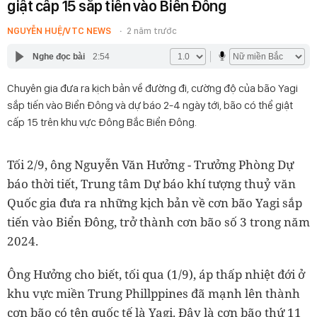
giật cấp 15 sắp tiến vào Biển Đông
NGUYỄN HUỆ/VTC NEWS
2 năm trước
Nghe đọc bài
2:54
Chuyên gia đưa ra kịch bản về đường đi, cường độ của bão Yagi
sắp tiến vào Biển Đông và dự báo 2-4 ngày tới, bão có thể giật
cấp 15 trên khu vực Đông Bắc Biển Đông.
Tối 2/9, ông Nguyễn Văn Hưởng - Trưởng Phòng Dự
báo thời tiết, Trung tâm Dự báo khí tượng thuỷ văn
Quốc gia đưa ra những kịch bản về cơn bão Yagi sắp
tiến vào Biển Đông, trở thành cơn bão số 3 trong năm
2024.
Ông Hưởng cho biết, tối qua (1/9), áp thấp nhiệt đới ở
khu vực miền Trung Phillppines đã mạnh lên thành
cơn bão có tên quốc tế là Yagi. Đây là cơn bão thứ 11