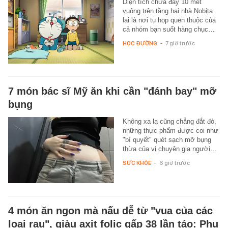
Diện tích chưa đầy 10 mét
vuông trên tầng hai nhà Nobita
lại là nơi tụ họp quen thuộc của
cả nhóm bạn suốt hàng chục…
HỌC ĐƯỜNG
-
7 giờ trước
7 món bác sĩ Mỹ ăn khi cần "đánh bay" mỡ
bụng
Không xa lạ cũng chẳng đắt đỏ,
những thực phẩm được coi như
"bí quyết" quét sạch mỡ bụng
thừa của vị chuyên gia người…
SỨC KHỎE
-
6 giờ trước
4 món ăn ngon mà nấu dễ từ "vua của các
loại rau", giàu axit folic gấp 38 lần táo: Phụ