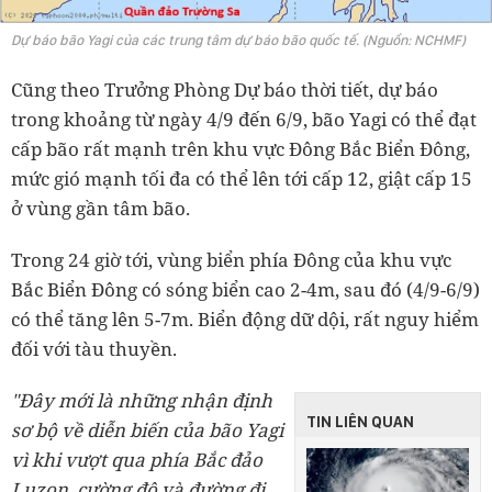
Dự báo bão Yagi của các trung tâm dự báo bão quốc tế. (Nguồn: NCHMF)
Cũng theo Trưởng Phòng Dự báo thời tiết, dự báo
trong khoảng từ ngày 4/9 đến 6/9, bão Yagi có thể đạt
cấp bão rất mạnh trên khu vực Đông Bắc Biển Đông,
mức gió mạnh tối đa có thể lên tới cấp 12, giật cấp 15
ở vùng gần tâm bão.
Trong 24 giờ tới, vùng biển phía Đông của khu vực
Bắc Biển Đông có sóng biển cao 2-4m, sau đó (4/9-6/9)
có thể tăng lên 5-7m. Biển động dữ dội, rất nguy hiểm
đối với tàu thuyền.
"Đây mới là những nhận định
TIN LIÊN QUAN
sơ bộ về diễn biến của bão Yagi
vì khi vượt qua phía Bắc đảo
Luzon, cường độ và đường đi