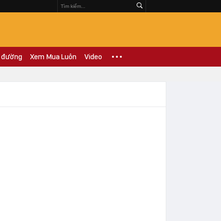
 đường
Xem Mua Luôn
Video