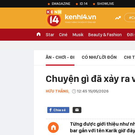
EMAGAZINE
ID.14
SHOWLIVE
C
Star
Ciné
Musik
Beauty & Fashion
Đời
ĂN - CHƠI - ĐI
CÓ NHƯ LỜI ĐỒN
CHI 
Chuyện gì đã xảy ra 
HỮU THẮNG,
12:45 15/05/2026
Chia sẻ
Từng được giới thiệu như nh
bar gắn với tên Karik giờ đây 