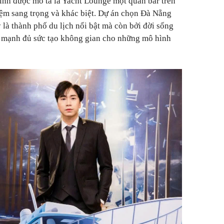
hình được mô tả là Yacht Lounge một quán bar trên
iệm sang trọng và khác biệt. Dự án chọn Đà Nẵng
 là thành phố du lịch nổi bật mà còn bởi đời sống
n mạnh đủ sức tạo không gian cho những mô hình