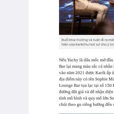
Buổi khai trương và tuần lễ ra m
hiện của Karikthu hút sự chú ý t
Nếu Yachy là dấu mốc mở đầu c
Bar lại mang màu sắc cá nhân 
vào năm 2021 được Karik ấp ủ
địa điểm này có tên Sophie Mix
Lounge Bar tọa lạc tại số 15
đường đắt giá và dễ nhận diệ
tính mô hình và quy mô lớn S
chút theo gu riêng hướng đến s