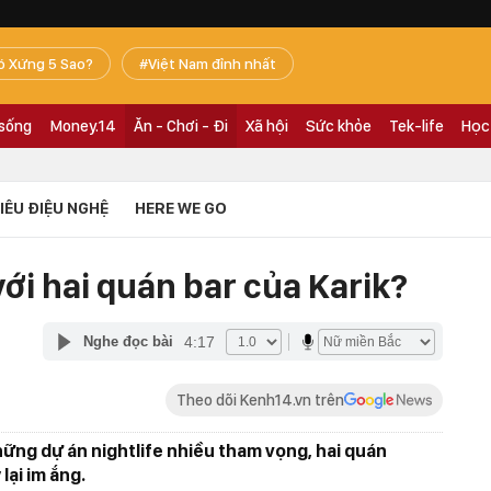
ó Xứng 5 Sao?
Việt Nam đỉnh nhất
 sống
Money.14
Ăn - Chơi - Đi
Xã hội
Sức khỏe
Tek-life
Học
TIÊU ĐIỆU NGHỆ
HERE WE GO
với hai quán bar của Karik?
4:17
Nghe đọc bài
Theo dõi Kenh14.vn trên
ững dự án nightlife nhiều tham vọng, hai quán
lại im ắng.