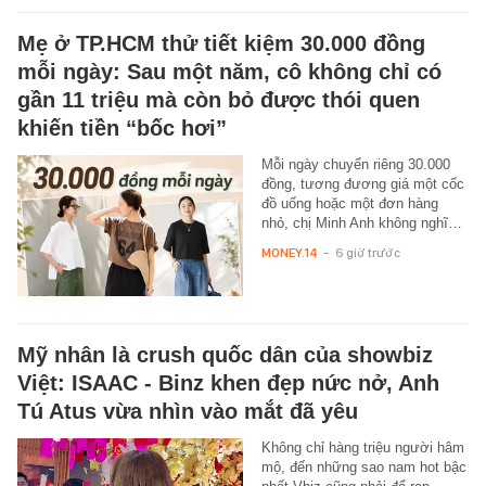
Mẹ ở TP.HCM thử tiết kiệm 30.000 đồng
mỗi ngày: Sau một năm, cô không chỉ có
gần 11 triệu mà còn bỏ được thói quen
khiến tiền “bốc hơi”
Mỗi ngày chuyển riêng 30.000
đồng, tương đương giá một cốc
đồ uống hoặc một đơn hàng
nhỏ, chị Minh Anh không nghĩ…
MONEY.14
-
6 giờ trước
Mỹ nhân là crush quốc dân của showbiz
Việt: ISAAC - Binz khen đẹp nức nở, Anh
Tú Atus vừa nhìn vào mắt đã yêu
Không chỉ hàng triệu người hâm
mộ, đến những sao nam hot bậc