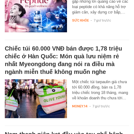
gặp những lời quảng cáo về các
loại peptide có khả năng hỗ trợ
giảm cân, xây dựng cơ bắp,…
SỨC KHỎE
-
7 giờ trước
Chiếc túi 60.000 VNĐ bán được 1,78 triệu
chiếc ở Hàn Quốc: Món quà lưu niệm rẻ
nhất Myeongdong đang nói ra điều mà
ngành miễn thuế không muốn nghe
Một chiếc túi tarpaulin giá chưa
tới 60.000 đồng, bán ra 1,78
triệu chiếc trong 18 tháng, mang
về khoản doanh thu chưa tới…
MONEY.14
-
7 giờ trước