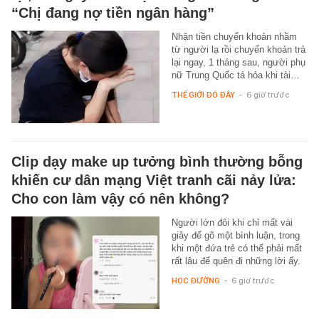
“Chị đang nợ tiền ngân hàng”
Nhận tiền chuyển khoản nhầm
từ người lạ rồi chuyển khoản trả
lại ngay, 1 tháng sau, người phụ
nữ Trung Quốc tá hỏa khi tài…
THẾ GIỚI ĐÓ ĐÂY
-
6 giờ trước
Clip dạy make up tưởng bình thường bỗng
khiến cư dân mạng Việt tranh cãi nảy lửa:
Cho con làm vậy có nên không?
Người lớn đôi khi chỉ mất vài
giây để gõ một bình luận, trong
khi một đứa trẻ có thể phải mất
rất lâu để quên đi những lời ấy.
HỌC ĐƯỜNG
-
6 giờ trước