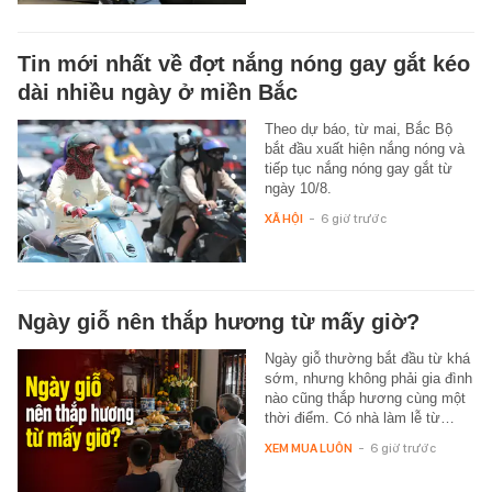
Tin mới nhất về đợt nắng nóng gay gắt kéo
dài nhiều ngày ở miền Bắc
Theo dự báo, từ mai, Bắc Bộ
bắt đầu xuất hiện nắng nóng và
tiếp tục nắng nóng gay gắt từ
ngày 10/8.
XÃ HỘI
-
6 giờ trước
Ngày giỗ nên thắp hương từ mấy giờ?
Ngày giỗ thường bắt đầu từ khá
sớm, nhưng không phải gia đình
nào cũng thắp hương cùng một
thời điểm. Có nhà làm lễ từ…
XEM MUA LUÔN
-
6 giờ trước