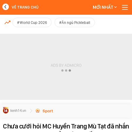
MỚI NHẤT
VỀ TRANG CHỦ
MỚI NHẤT
#World Cup 2026
#Ăn ngủ Pickleball
Xem thêm
Sport
Chưa cưới hỏi MC Huyền Trang Mù Tạt đã nhắn