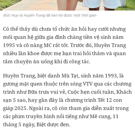
Đức Huy và Huyền Trang đã hẹn hò được một thời gian
Có thể thấy dù chưa tổ chức ăn hỏi hay cưới nhưng
mối quan hệ giữa gia đình chàng tiền vệ sinh năm
1995 và cô nàng MC rất tốt. Trước đó, Huyền Trang
nhiều lần khoe được mẹ bạn trai hỏi thăm và quan
tâm chuyện ăn uống khi đi công tác.
Huyền Trang, biệt danh Mù Tạt, sinh năm 1993, là
gương mặt quen thuộc trên sóng VTV qua các chương
trình như Bữa trưa vui vẻ, Cuộc hẹn cuối tuần, Khách
sạn 5 sao, hay gần đây là chương trình Tết 12 con
giáp 2025. Ngoài ra, cô còn tham gia diễn xuất trong
các phim truyền hình nổi tiếng như Mê cung, 11
tháng 5 ngày, Biệt dược đen.