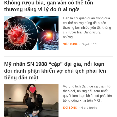
Không rượu bia, gan vẫn có thể tổn
thương nặng vì lý do ít ai ngờ
Gan là cơ quan quan trọng của
cơ thể nhưng cũng dễ bị tổn
thương bởi nhiều yếu tố, không
chỉ rượu bia. Đáng lưu ý,
những…
SỨC KHỎE
-
6 giờ trước
Mỹ nhân SN 1988 “cặp” đại gia, nổi loạn
đòi danh phận khiến vợ chủ tịch phải lên
tiếng dằn mặt
Vợ chủ tịch đã thuê cả thám tử
theo dõi, nhưng tiểu tam nhất
quyết làm loạn khiến cô phải lên
tiếng công khai trên MXH.
ĐỜI SỐNG
-
6 giờ trước