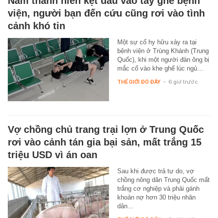
Nam thanh niên kẹt đầu vào tay ghế bệnh
viện, người bạn đến cứu cũng rơi vào tình
cảnh khó tin
Một sự cố hy hữu xảy ra tại
bệnh viện ở Trùng Khánh (Trung
Quốc), khi một người đàn ông bị
mắc cổ vào khe ghế lúc ngủ…
THẾ GIỚI ĐÓ ĐÂY
-
6 giờ trước
Vợ chồng chủ trang trại lợn ở Trung Quốc
rơi vào cảnh tán gia bại sản, mất trắng 15
triệu USD vì án oan
Sau khi được trả tự do, vợ
chồng nông dân Trung Quốc mất
trắng cơ nghiệp và phải gánh
khoản nợ hơn 30 triệu nhân
dân…