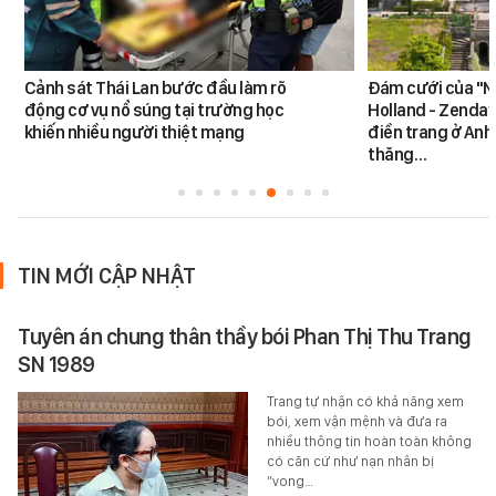
Cảnh sát Thái Lan bước đầu làm rõ
Đám cưới của "N
động cơ vụ nổ súng tại trường học
Holland - Zendaya
khiến nhiều người thiệt mạng
điền trang ở Anh
thăng…
TIN MỚI CẬP NHẬT
Tuyên án chung thân thầy bói Phan Thị Thu Trang
SN 1989
Trang tự nhận có khả năng xem
bói, xem vận mệnh và đưa ra
nhiều thông tin hoàn toàn không
có căn cứ như nạn nhân bị
“vong…