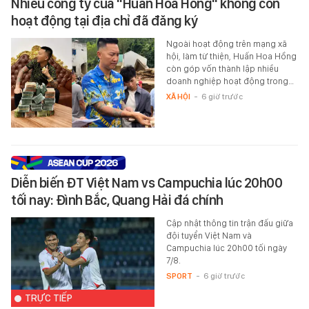
Nhiều công ty của "Huấn Hoa Hồng" không còn
hoạt động tại địa chỉ đã đăng ký
Ngoài hoạt động trên mạng xã
hội, làm từ thiện, Huấn Hoa Hồng
còn góp vốn thành lập nhiều
doanh nghiệp hoạt động trong…
XÃ HỘI
-
6 giờ trước
Diễn biến ĐT Việt Nam vs Campuchia lúc 20h00
tối nay: Đình Bắc, Quang Hải đá chính
Cập nhật thông tin trận đấu giữa
đội tuyển Việt Nam và
Campuchia lúc 20h00 tối ngày
7/8.
SPORT
-
6 giờ trước
TRỰC TIẾP