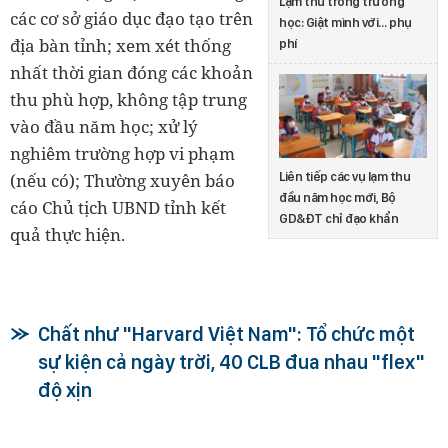
Lạm thu trong trường
các cơ sở giáo dục đạo tạo trên
học: Giật mình với… phụ
địa bàn tỉnh; xem xét thống
phí
nhất thời gian đóng các khoản
thu phù hợp, không tập trung
vào đầu năm học; xử lý
nghiêm trường hợp vi phạm
Liên tiếp các vụ lạm thu
(nếu có); Thường xuyên báo
đầu năm học mới, Bộ
cáo Chủ tịch UBND tỉnh kết
GD&ĐT chỉ đạo khẩn
quả thực hiện.
Chất như "Harvard Việt Nam": Tổ chức một
sự kiện cả ngày trời, 40 CLB đua nhau "flex"
độ xịn