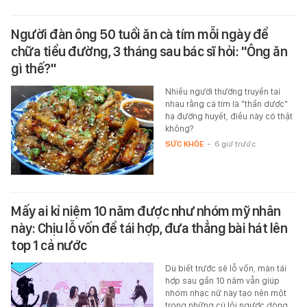
Người đàn ông 50 tuổi ăn cà tím mỗi ngày để
chữa tiểu đường, 3 tháng sau bác sĩ hỏi: "Ông ăn
gì thế?"
Nhiều người thường truyền tai
nhau rằng cà tím là "thần dược"
hạ đường huyết, điều này có thật
không?
SỨC KHỎE
-
6 giờ trước
Mấy ai kỉ niệm 10 năm được như nhóm mỹ nhân
này: Chịu lỗ vốn để tái hợp, đưa thẳng bài hát lên
top 1 cả nước
Dù biết trước sẽ lỗ vốn, màn tái
hợp sau gần 10 năm vẫn giúp
nhóm nhạc nữ này tạo nên một
trong những cú lội ngược dòng…