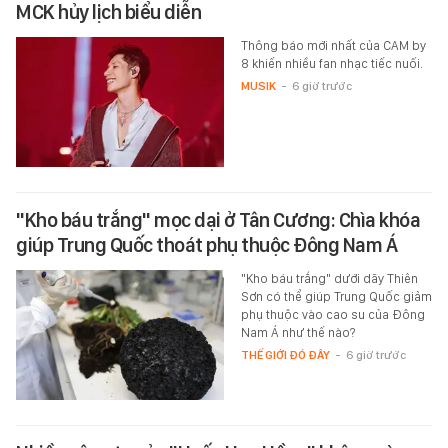
MCK hủy lịch biểu diễn
Thông báo mới nhất của CAM by
8 khiến nhiều fan nhạc tiếc nuối.
MUSIK
-
6 giờ trước
"Kho báu trắng" mọc dại ở Tân Cương: Chìa khóa
giúp Trung Quốc thoát phụ thuộc Đông Nam Á
"Kho báu trắng" dưới dãy Thiên
Sơn có thể giúp Trung Quốc giảm
phụ thuộc vào cao su của Đông
Nam Á như thế nào?
THẾ GIỚI ĐÓ ĐÂY
-
6 giờ trước