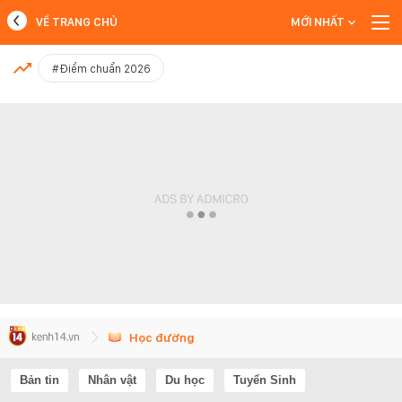
VỀ TRANG CHỦ
MỚI NHẤT
MỚI NHẤT
#Điểm chuẩn 2026
Xem thêm
Học đường
Bản tin
Nhân vật
Du học
Tuyển Sinh