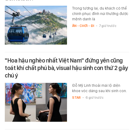
Trong tương lai, du khách có thể
chinh phục đỉnh núi thường được
mệnh danh là
ĂN - CHƠI - ĐI
-
7 giờ trước
"Hoa hậu nghèo nhất Việt Nam" đứng yên cũng
toát khí chất phú bà, visual hậu sinh con thứ 2 gây
chú ý
Đỗ Mỹ Linh thoải mái lộ diện
khoe vóc dáng sau khi sinh con.
STAR
-
6 giờ trước