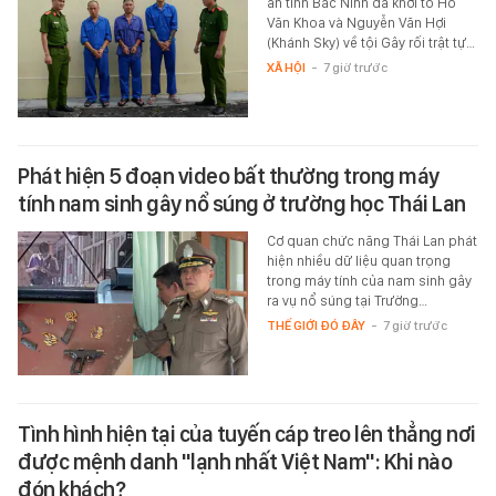
an tỉnh Bắc Ninh đã khởi tố Hồ
Văn Khoa và Nguyễn Văn Hợi
(Khánh Sky) về tội Gây rối trật tự…
XÃ HỘI
-
7 giờ trước
Phát hiện 5 đoạn video bất thường trong máy
tính nam sinh gây nổ súng ở trường học Thái Lan
Cơ quan chức năng Thái Lan phát
hiện nhiều dữ liệu quan trọng
trong máy tính của nam sinh gây
ra vụ nổ súng tại Trường…
THẾ GIỚI ĐÓ ĐÂY
-
7 giờ trước
Tình hình hiện tại của tuyến cáp treo lên thẳng nơi
được mệnh danh "lạnh nhất Việt Nam": Khi nào
đón khách?