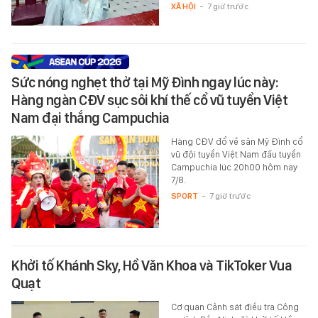
XÃ HỘI
-
7 giờ trước
Sức nóng nghẹt thở tại Mỹ Đình ngay lúc này:
Hàng ngàn CĐV sục sôi khí thế cổ vũ tuyển Việt
Nam đại thắng Campuchia
Hàng CĐV đổ về sân Mỹ Đình cổ
vũ đội tuyển Việt Nam đấu tuyển
Campuchia lúc 20h00 hôm nay
7/8.
SPORT
-
7 giờ trước
Khởi tố Khánh Sky, Hồ Văn Khoa và TikToker Vua
Quạt
Cơ quan Cảnh sát điều tra Công