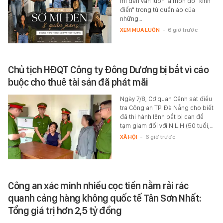
mi đen vẫn luôn là món đồ "kinh
điển" trong tủ quần áo của
những…
XEM MUA LUÔN
-
6 giờ trước
Chủ tịch HĐQT Công ty Đông Dương bị bắt vì cáo
buộc cho thuê tài sản đã phát mãi
Ngày 7/8, Cơ quan Cảnh sát điều
tra Công an TP. Đà Nẵng cho biết
đã thi hành lệnh bắt bị can để
tạm giam đối với N.L.H (50 tuổi,…
XÃ HỘI
-
6 giờ trước
Công an xác minh nhiều cọc tiền nằm rải rác
quanh cảng hàng không quốc tế Tân Sơn Nhất:
Tổng giá trị hơn 2,5 tỷ đồng