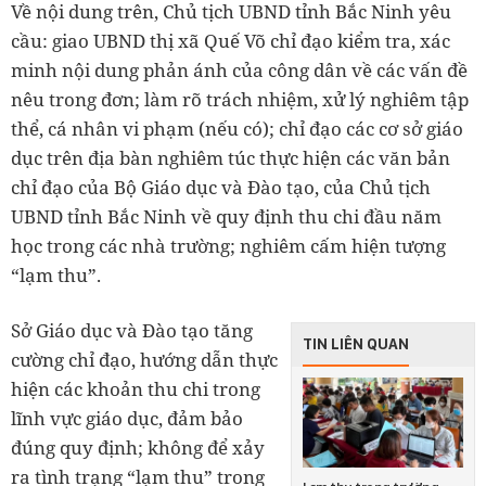
Về nội dung trên, Chủ tịch UBND tỉnh Bắc Ninh yêu
cầu: giao UBND thị xã Quế Võ chỉ đạo kiểm tra, xác
minh nội dung phản ánh của công dân về các vấn đề
nêu trong đơn; làm rõ trách nhiệm, xử lý nghiêm tập
thể, cá nhân vi phạm (nếu có); chỉ đạo các cơ sở giáo
dục trên địa bàn nghiêm túc thực hiện các văn bản
chỉ đạo của Bộ Giáo dục và Đào tạo, của Chủ tịch
UBND tỉnh Bắc Ninh về quy định thu chi đầu năm
học trong các nhà trường; nghiêm cấm hiện tượng
“lạm thu”.
Sở Giáo dục và Đào tạo tăng
TIN LIÊN QUAN
cường chỉ đạo, hướng dẫn thực
hiện các khoản thu chi trong
lĩnh vực giáo dục, đảm bảo
đúng quy định; không để xảy
ra tình trạng “lạm thu” trong