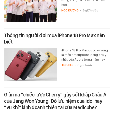
trong công tác điều hành năm
học.
HỌC ĐƯỜNG
-
6 giờ trước
Thông tin người đợi mua iPhone 18 Pro Max nên
biết
iPhone 18 Pro Max được kỳ vọng
là mẫu smartphone đáng chú ý
nhất của Apple trong năm nay.
TEK-LIFE
-
6 giờ trước
Giải mã "chiếc lược Cherry" gây sốt khắp Châu Á
của Jang Won Young: Đồ lưu niệm của idol hay
"vũ khí" kinh doanh thiên tài của Medicube?