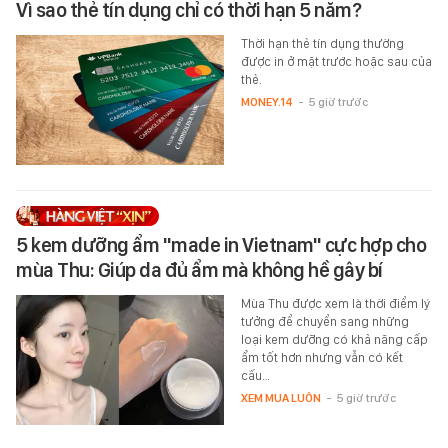
Vì sao thẻ tín dụng chỉ có thời hạn 5 năm?
Thời hạn thẻ tín dụng thường
được in ở mặt trước hoặc sau của
thẻ.
MONEY.14
-
5 giờ trước
5 kem dưỡng ẩm "made in Vietnam" cực hợp cho
mùa Thu: Giúp da đủ ẩm mà không hề gây bí
Mùa Thu được xem là thời điểm lý
tưởng để chuyển sang những
loại kem dưỡng có khả năng cấp
ẩm tốt hơn nhưng vẫn có kết
cấu…
XEM MUA LUÔN
-
5 giờ trước