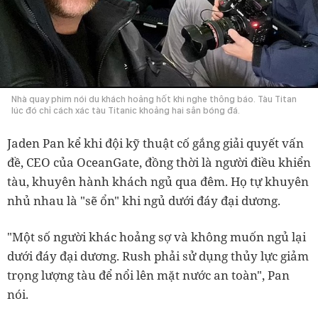
Nhà quay phim nói du khách hoảng hốt khi nghe thông báo. Tàu Titan
lúc đó chỉ cách xác tàu Titanic khoảng hai sân bóng đá.
Jaden Pan kể khi đội kỹ thuật cố gắng giải quyết vấn
đề, CEO của OceanGate, đồng thời là người điều khiển
tàu, khuyên hành khách ngủ qua đêm. Họ tự khuyên
nhủ nhau là "sẽ ổn" khi ngủ dưới đáy đại dương.
"Một số người khác hoảng sợ và không muốn ngủ lại
dưới đáy đại dương. Rush phải sử dụng thủy lực giảm
trọng lượng tàu để nổi lên mặt nước an toàn", Pan
nói.