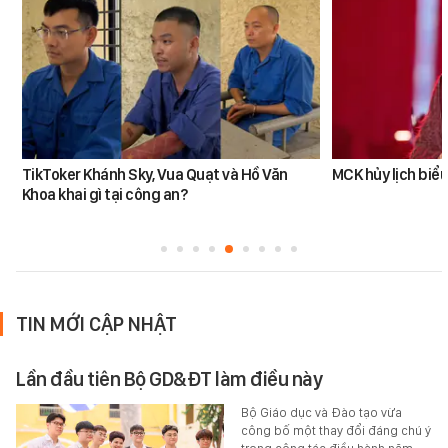
TikToker Khánh Sky, Vua Quạt và Hồ Văn
MCK hủy lịch biểu
Khoa khai gì tại công an?
TIN MỚI CẬP NHẬT
Lần đầu tiên Bộ GD&ĐT làm điều này
Bộ Giáo dục và Đào tạo vừa
công bố một thay đổi đáng chú ý