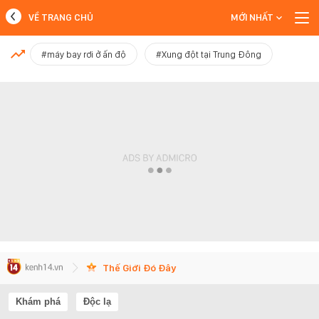
VỀ TRANG CHỦ
MỚI NHẤT
MỚI NHẤT
#máy bay rơi ở ấn độ
#Xung đột tại Trung Đông
Xem thêm
Thế Giới Đó Đây
Khám phá
Độc lạ