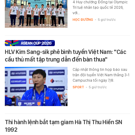
4 Huy chương Đồng tại Olympic
Trí tuệ nhân tạo quốc tế 2026,
với…
HỌC ĐƯỜNG
-
5 giờ trước
HLV Kim Sang-sik phê bình tuyển Việt Nam: "Các
cầu thủ mất tập trung dẫn đến bàn thua"
Cập nhật thông tin họp báo sau
trận đội tuyển Việt Nam thắng 3-1
Campuchia tối ngày 7/8.
SPORT
-
5 giờ trước
Thi hành lệnh bắt tạm giam Hà Thị Thu Hiền SN
1992