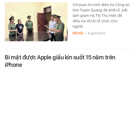
Cơ quan An ninh điều tra Công an
tỉnh Tuyên Quang đã khởi tố, bắt
tạm giam Hà Thị Thu Hiền để
điều tra về tội tổ chức cho
người…
XÃ HỘI
-
5 giờ trước
Bí mật được Apple giấu kín suốt 15 năm trên
iPhone
Phải mất gần 15 năm, một phân
tích mã nguồn mới giúp giải thích
vì sao Apple từng đưa ra quyết
định mà ít người dùng iPhone…
TEK-LIFE
-
5 giờ trước
TikToker Khánh Sky, Vua Quạt và Hồ Văn Khoa khai
gì tại công an?