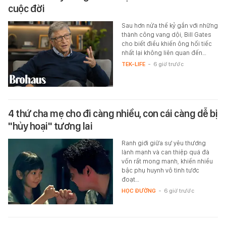
cuộc đời
Sau hơn nửa thế kỷ gắn với những
thành công vang dội, Bill Gates
cho biết điều khiến ông hối tiếc
nhất lại không liên quan đến…
TEK-LIFE
-
6 giờ trước
4 thứ cha mẹ cho đi càng nhiều, con cái càng dễ bị
"hủy hoại" tương lai
Ranh giới giữa sự yêu thương
lành mạnh và can thiệp quá đà
vốn rất mong manh, khiến nhiều
bậc phụ huynh vô tình tước
đoạt…
HỌC ĐƯỜNG
-
6 giờ trước