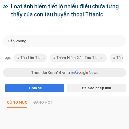
Loạt ảnh hiếm tiết lộ nhiều điều chưa từng
thấy của con tàu huyền thoại Titanic
Tiền Phong
Tags
Tàu Lặn Titan
Thám Hiểm Xác Tàu Titanic
Tàu Ngầ
Theo dõi Kenh14.vn trên
Chia sẻ
Sao chép link
CÙNG MỤC
ĐANG HOT