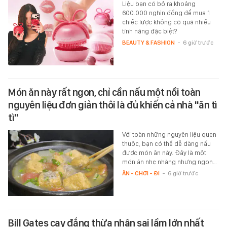
Liệu bạn có bỏ ra khoảng
600.000 nghìn đồng để mua 1
chiếc lược không có quá nhiều
tính năng đặc biệt?
BEAUTY & FASHION
-
6 giờ trước
Món ăn này rất ngon, chỉ cần nấu một nồi toàn
nguyên liệu đơn giản thôi là đủ khiến cả nhà "ăn tì
tì"
Với toàn những nguyên liệu quen
thuộc, bạn có thể dễ dàng nấu
được món ăn này. Đây là một
món ăn nhẹ nhàng nhưng ngon…
ĂN - CHƠI - ĐI
-
6 giờ trước
Bill Gates cay đắng thừa nhận sai lầm lớn nhất