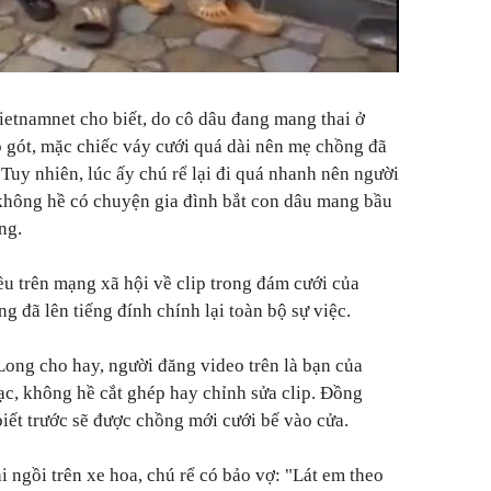
ietnamnet cho biết, do cô dâu đang mang thai ở
ao gót, mặc chiếc váy cưới quá dài nên mẹ chồng đã
 Tuy nhiên, lúc ấy chú rể lại đi quá nhanh nên người
 không hề có chuyện gia đình bắt con dâu mang bầu
ng.
ều trên mạng xã hội về clip trong đám cưới của
 đã lên tiếng đính chính lại toàn bộ sự việc.
 Long cho hay,
người đăng video trên là bạn của
ạc, không hề cắt ghép hay chỉnh sửa clip. Đồng
iết trước sẽ được chồng mới cưới bế vào cửa.
 ngồi trên xe hoa, chú rể có bảo vợ: "Lát em theo