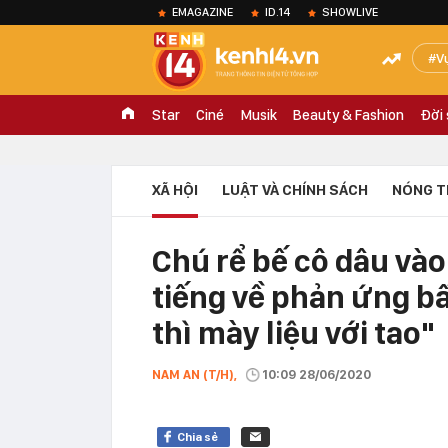
EMAGAZINE
ID.14
SHOWLIVE
V
Star
Ciné
Musik
Beauty & Fashion
Đời
XÃ HỘI
LUẬT VÀ CHÍNH SÁCH
NÓNG T
Chú rể bế cô dâu vào
tiếng về phản ứng bấ
thì mày liệu với tao"
NAM AN (T/H),
10:09 28/06/2020
Chia sẻ