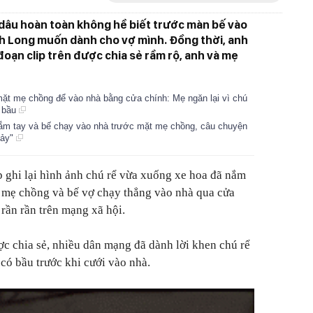
 dâu hoàn toàn không hề biết trước màn bế vào
nh Long muốn dành cho vợ mình. Đồng thời, anh
đoạn clip trên được chia sẻ rầm rộ, anh và mẹ
 mặt mẹ chồng để vào nhà bằng cửa chính: Mẹ ngăn lại vì chú
ó bầu
nắm tay và bế chạy vào nhà trước mặt mẹ chồng, câu chuyện
hảy"
 ghi lại hình ảnh chú rể vừa xuống xe hoa đã nắm
a mẹ chồng và bế vợ chạy thẳng vào nhà qua cửa
 rần rần trên mạng xã hội.
ợc chia sẻ, nhiều dân mạng đã dành lời khen chú rể
 có bầu trước khi cưới vào nhà.