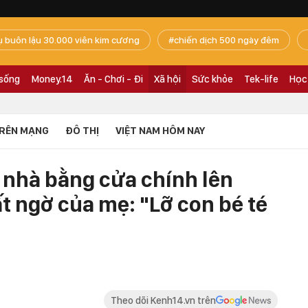
ụ buôn lậu 30.000 viên kim cương
chiến dịch 500 ngày đêm
 sống
Money.14
Ăn - Chơi - Đi
Xã hội
Sức khỏe
Tek-life
Học
RÊN MẠNG
ĐÔ THỊ
VIỆT NAM HÔM NAY
 nhà bằng cửa chính lên
t ngờ của mẹ: "Lỡ con bé té
Theo dõi Kenh14.vn trên