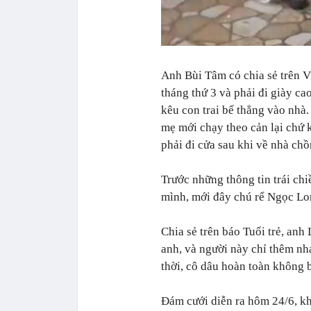
Anh Bùi Tâm có chia sẻ trên V
tháng thứ 3 và phải đi giày c
kêu con trai bế thẳng vào nhà.
mẹ mới chạy theo cản lại chứ
phải đi cửa sau khi về nhà chồ
Trước những thông tin trái chi
mình, mới đây chú rể Ngọc Long
Chia sẻ trên báo Tuổi trẻ, anh
anh, và người này chỉ thêm nh
thời, c
ô dâu hoàn toàn không b
Đám cưới diễn ra hôm 24/6, khi