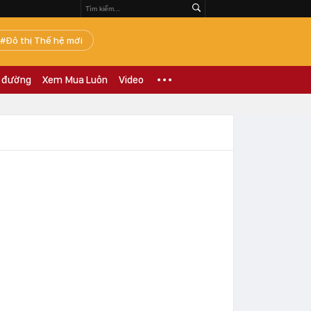
Đô thị Thế hệ mới
 đường
Xem Mua Luôn
Video