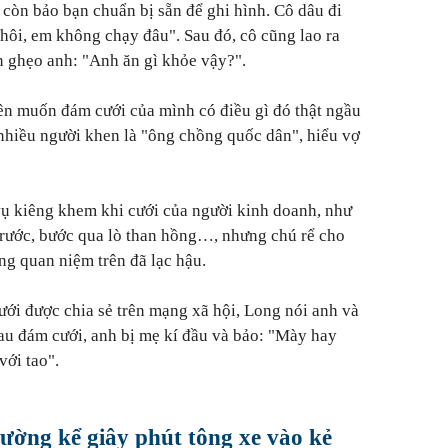
 còn bảo bạn chuẩn bị sẵn để ghi hình. Cô dâu đi
Thôi, em không chạy đâu". Sau đó, cô cũng lao ra
òn ghẹo anh: "Anh ăn gì khỏe vậy?".
ên muốn đám cưới của mình có điều gì đó thật ngầu
nhiều người khen là "ông chồng quốc dân", hiểu vợ
vụ kiêng khem khi cưới của người kinh doanh, như
trước, bước qua lò than hồng…, nhưng chú rể cho
ng quan niệm trên đã lạc hậu.
ưới được chia sẻ trên mạng xã hội, Long nói anh và
au đám cưới, anh bị mẹ kí đầu và bảo: "Mày hay
với tao".
ường kể giây phút tông xe vào kẻ