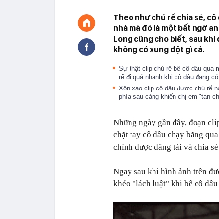
Theo như chú rể chia sẻ, cô
nhà mà đó là một bất ngờ a
Long cũng cho biết, sau khi 
không có xung đột gì cả.
Sự thật clip chú rể bế cô dâu qua
rể đi quá nhanh khi cô dâu đang c
Xôn xao clip cô dâu được chú rể 
phía sau càng khiến chị em "tan c
Những ngày gần đây, đoạn clip
chặt tay cô dâu chạy băng qu
chính được đăng tải và chia sẻ
Ngay sau khi hình ảnh trên đư
khéo "lách luật" khi bế cô dâu