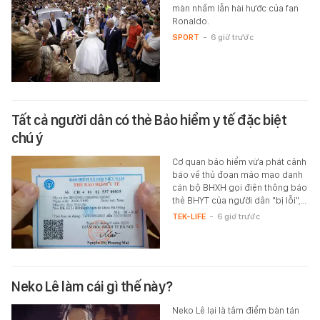
màn nhầm lẫn hài hước của fan
Ronaldo.
SPORT
-
6 giờ trước
Tất cả người dân có thẻ Bảo hiểm y tế đặc biệt
chú ý
Cơ quan bảo hiểm vừa phát cảnh
báo về thủ đoạn mảo mạo danh
cán bộ BHXH gọi điện thông báo
thẻ BHYT của người dân "bị lỗi",…
TEK-LIFE
-
6 giờ trước
Neko Lê làm cái gì thế này?
Neko Lê lại là tâm điểm bàn tán