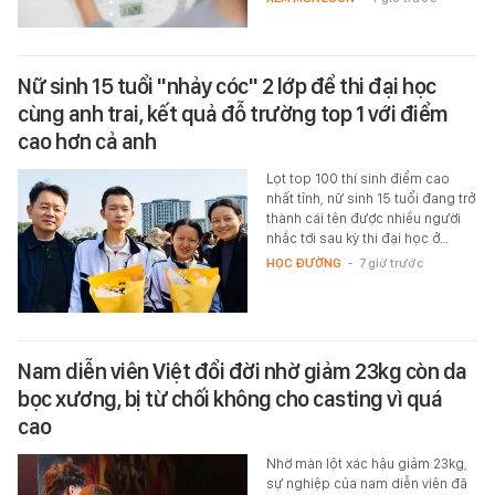
Nữ sinh 15 tuổi "nhảy cóc" 2 lớp để thi đại học
cùng anh trai, kết quả đỗ trường top 1 với điểm
cao hơn cả anh
Lọt top 100 thí sinh điểm cao
nhất tỉnh, nữ sinh 15 tuổi đang trở
thành cái tên được nhiều người
nhắc tới sau kỳ thi đại học ở…
HỌC ĐƯỜNG
-
7 giờ trước
Nam diễn viên Việt đổi đời nhờ giảm 23kg còn da
bọc xương, bị từ chối không cho casting vì quá
cao
Nhờ màn lột xác hậu giảm 23kg,
sự nghiệp của nam diễn viên đã