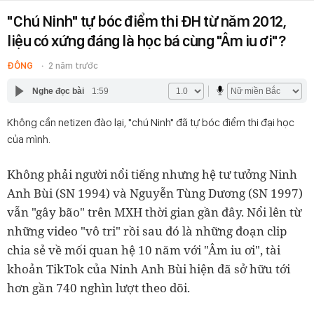
"Chú Ninh" tự bóc điểm thi ĐH từ năm 2012,
liệu có xứng đáng là học bá cùng "Âm iu ơi"?
ĐÔNG
2 năm trước
Nghe đọc bài
1:59
Không cần netizen đào lại, "chú Ninh" đã tự bóc điểm thi đại học
của mình.
Không phải người nổi tiếng nhưng hệ tư tưởng Ninh
Anh Bùi (SN 1994) và Nguyễn Tùng Dương (SN 1997)
vẫn "gây bão" trên MXH thời gian gần đây. Nổi lên từ
những video "vô tri" rồi sau đó là những đoạn clip
chia sẻ về mối quan hệ 10 năm với "Âm iu ơi", tài
khoản TikTok của Ninh Anh Bùi hiện đã sở hữu tới
hơn gần 740 nghìn lượt theo dõi.