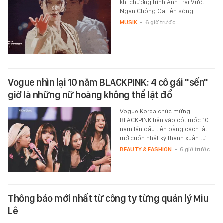
khi chương trình Anh Trai Vượt
Ngàn Chông Gai lên sóng.
MUSIK
-
6 giờ trước
Vogue nhìn lại 10 năm BLACKPINK: 4 cô gái "sến"
giờ là những nữ hoàng không thể lật đổ
Vogue Korea chúc mừng
BLACKPINK tiến vào cột mốc 10
năm lần đầu tiên bằng cách lật
mở cuốn nhật ký thanh xuân từ…
BEAUTY & FASHION
-
6 giờ trước
Thông báo mới nhất từ công ty từng quản lý Miu
Lê