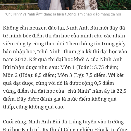
"Chú Ninh" và "anh Âm" đang là hiện tượng làm chao đảo mạng xã hội
Không cần netizen đào lại, Ninh Anh Bùi mới đây đã
tự mình bóc điểm thi đại học của mình cho các nhân
viên công ty cùng theo dõi. Theo thông tin trong giấy
báo nhập học, "chú Ninh" tham gia kỳ thi đại học vào
năm 2012. Kết quả thi đại học khối A của Ninh Anh
Bùi nhận được như sau: Môn 1 (Toán): 5.75 điểm;
Môn 2 (Hóa): 8,5 điểm; Môn 3 (Lý): 7,5 điểm. Với kết
quả đạt được, cùng với đó là được cộng 0,5 điểm
vùng, điểm thi đại học của "chú Ninh" năm ấy là 22,5
điểm. Đây được đánh giá là mức điểm không quá
thấp, cũng không quá cao.
Cuối cùng, Ninh Anh Bùi đã trúng tuyển vào trường
Đại học Kinh tế - Kỹ thuật Công nghiệp. Đây là trường