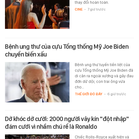
thay đổi hoàn toàn.
CINE
-
7 giờ trước
Bệnh ung thư của cựu Tổng thống Mỹ Joe Biden
chuyển biến xấu
Bệnh ung thư tuyến tiền liệt của
cựu Tổng thống Mỹ Joe Biden đã
di căn ra ngoài xương và gây đau
đớn dữ dội, con trai ông vừa
cho…
THẾ GIỚI ĐÓ ĐÂY
-
6 giờ trước
Dở khóc dở cười: 2000 người vây kín "đột nhập"
đám cưới vì nhầm chú rể là Ronaldo
Chiếc Rolls-Royce xuất hiện và