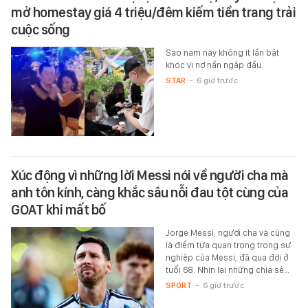
mở homestay giá 4 triệu/đêm kiếm tiền trang trải
cuộc sống
Sao nam này không ít lần bật
khóc vì nợ nần ngập đầu.
STAR
-
6 giờ trước
Xúc động vì những lời Messi nói về người cha mà
anh tôn kính, càng khắc sâu nỗi đau tột cùng của
GOAT khi mất bố
Jorge Messi, người cha và cũng
là điểm tựa quan trọng trong sự
nghiệp của Messi, đã qua đời ở
tuổi 68. Nhìn lại những chia sẻ…
SPORT
-
6 giờ trước