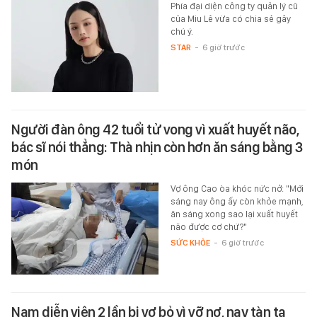
Phía đại diện công ty quản lý cũ
của Miu Lê vừa có chia sẻ gây
chú ý.
STAR
-
6 giờ trước
Người đàn ông 42 tuổi tử vong vì xuất huyết não,
bác sĩ nói thẳng: Thà nhịn còn hơn ăn sáng bằng 3
món
Vợ ông Cao òa khóc nức nở: "Mới
sáng nay ông ấy còn khỏe mạnh,
ăn sáng xong sao lại xuất huyết
não được cơ chứ?"
SỨC KHỎE
-
6 giờ trước
Nam diễn viên 2 lần bị vợ bỏ vì vỡ nợ, nay tàn tạ