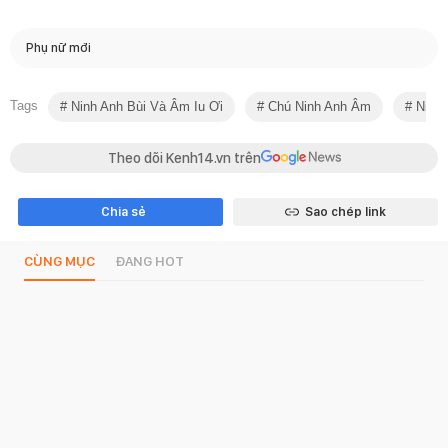
Phụ nữ mới
Tags
Ninh Anh Bùi Và Âm Iu Ơi
Chú Ninh Anh Âm
Ninh 
Theo dõi Kenh14.vn trên
Chia sẻ
Sao chép link
CÙNG MỤC
ĐANG HOT