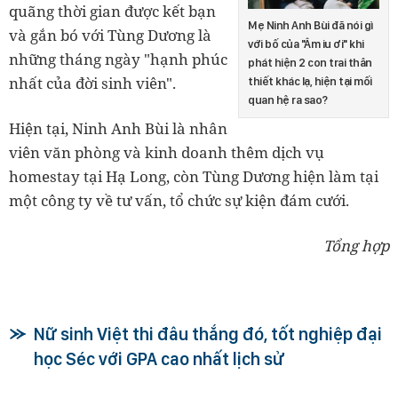
quãng thời gian được kết bạn
Mẹ Ninh Anh Bùi đã nói gì
và gắn bó với Tùng Dương là
với bố của "Âm iu ơi" khi
những tháng ngày "hạnh phúc
phát hiện 2 con trai thân
nhất của đời sinh viên".
thiết khác lạ, hiện tại mối
quan hệ ra sao?
Hiện tại, Ninh Anh Bùi là nhân
viên văn phòng và kinh doanh thêm dịch vụ
homestay tại Hạ Long, còn Tùng Dương hiện làm tại
một công ty về tư vấn, tổ chức sự kiện đám cưới.
Tổng hợp
Nữ sinh Việt thi đâu thắng đó, tốt nghiệp đại
học Séc với GPA cao nhất lịch sử