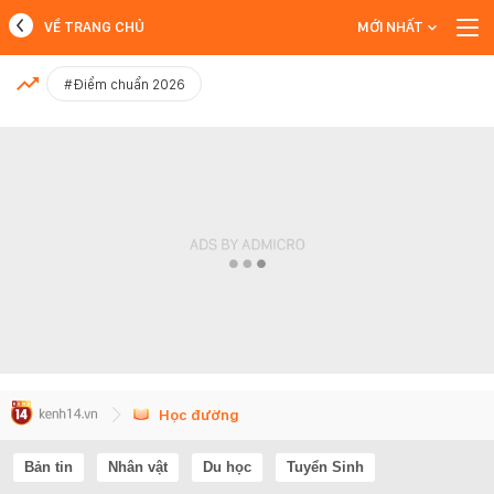
VỀ TRANG CHỦ
MỚI NHẤT
MỚI NHẤT
#Điểm chuẩn 2026
Xem thêm
Học đường
Bản tin
Nhân vật
Du học
Tuyển Sinh