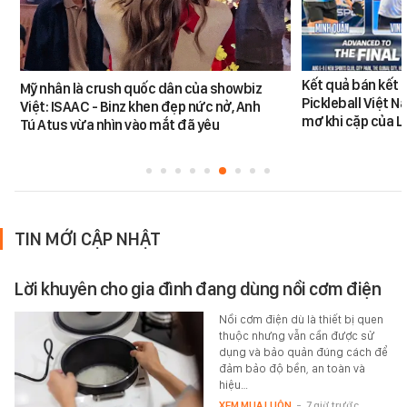
Kết quả bán kết 
Mỹ nhân là crush quốc dân của showbiz
Pickleball Việt 
Việt: ISAAC - Binz khen đẹp nức nở, Anh
mơ khi cặp của 
Tú Atus vừa nhìn vào mắt đã yêu
TIN MỚI CẬP NHẬT
Lời khuyên cho gia đình đang dùng nồi cơm điện
Nồi cơm điện dù là thiết bị quen
thuộc nhưng vẫn cần được sử
dụng và bảo quản đúng cách để
đảm bảo độ bền, an toàn và
hiệu…
XEM MUA LUÔN
-
7 giờ trước