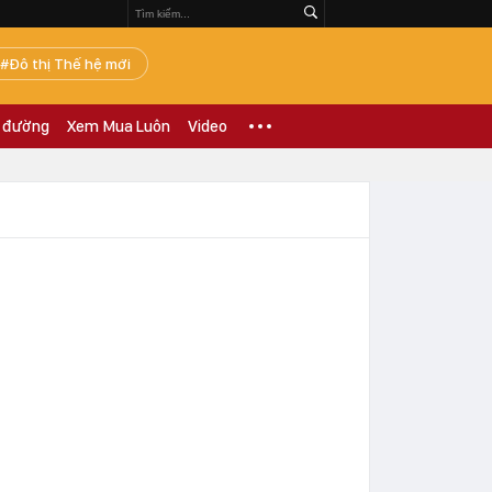
Đô thị Thế hệ mới
 đường
Xem Mua Luôn
Video