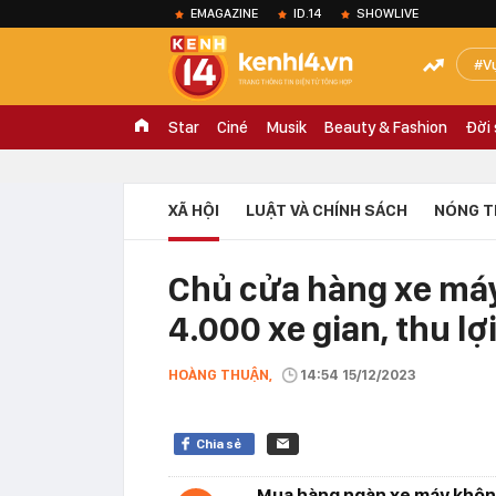
EMAGAZINE
ID.14
SHOWLIVE
V
Star
Ciné
Musik
Beauty & Fashion
Đời
XÃ HỘI
LUẬT VÀ CHÍNH SÁCH
NÓNG T
Chủ cửa hàng xe má
4.000 xe gian, thu lợ
HOÀNG THUẬN,
14:54 15/12/2023
Chia sẻ
Mua hàng ngàn xe máy không