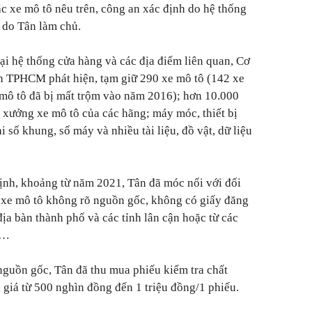
 xe mô tô nêu trên, công an xác định do hệ thống
 do Tân làm chủ.
ại hệ thống cửa hàng và các địa điểm liên quan, Cơ
an TPHCM phát hiện, tạm giữ 290 xe mô tô (142 xe
 mô tô đã bị mất trộm vào năm 2016); hơn 10.000
t xưởng xe mô tô của các hãng; máy móc, thiết bị
 số khung, số máy và nhiều tài liệu, đồ vật, dữ liệu
định, khoảng từ năm 2021, Tân đã móc nối với đối
 xe mô tô không rõ nguồn gốc, không có giấy đăng
địa bàn thành phố và các tỉnh lân cận hoặc từ các
i…
guồn gốc, Tân đã thu mua phiếu kiểm tra chất
 giá từ 500 nghìn đồng đến 1 triệu đồng/1 phiếu.