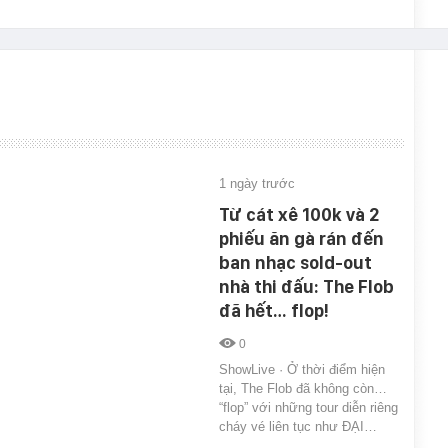
1 ngày trước
Từ cát xê 100k và 2
phiếu ăn gà rán đến
ban nhạc sold-out
nhà thi đấu: The Flob
đã hết… flop!
0
ShowLive · Ở thời điểm hiện
tại, The Flob đã không còn…
“flop” với những tour diễn riêng
cháy vé liên tục như ĐẠI…