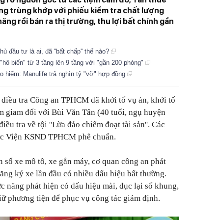
ung trùng khớp với phiếu kiểm tra chất lượng
ng rồi bán ra thị trường, thu lợi bất chính gần
Chủ đầu tư là ai, đã ''bất chấp'' thế nào?
"hô biến" từ 3 tầng lên 9 tầng với "gần 200 phòng"
bảo hiểm: Manulife trả nghìn tỷ "vỡ" hợp đồng
điều tra Công an TPHCM đã khởi tố vụ án, khởi tố
tạm giam đối với Bùi Văn Tân (40 tuổi, ngụ huyện
ều tra về tội ''Lừa đảo chiếm đoạt tài sản''. Các
được Viện KSND TPHCM phê chuẩn.
n số xe mô tô, xe gắn máy, cơ quan công an phát
đăng ký xe lần đầu có nhiều dấu hiệu bất thường.
ức năng phát hiện có dấu hiệu mài, đục lại số khung,
iữ phương tiện để phục vụ công tác giám định.