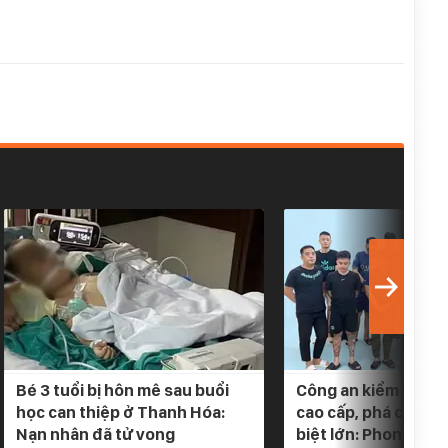
Bé 3 tuổi bị hôn mê sau buổi
Công an kiểm tra 5 
học can thiệp ở Thanh Hóa:
cao cấp, phá chuyê
Nạn nhân đã tử vong
biệt lớn: Phong tỏa