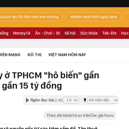
ụ buôn lậu 30.000 viên kim cương
chiến dịch 500 ngày đêm
 sống
Money.14
Ăn - Chơi - Đi
Xã hội
Sức khỏe
Tek-life
Học
RÊN MẠNG
ĐÔ THỊ
VIỆT NAM HÔM NAY
y ở TPHCM "hô biến" gần
i gần 15 tỷ đồng
2:45
Nghe đọc bài
Theo dõi Kenh14.vn trên
 rõ nguồn gốc từ các tiệm cầm đồ, Tân thuê