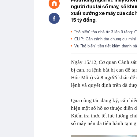
người đục lại số máy, số kh
xuất xưởng xe máy của các hã
15 tỷ đồng.
''Hô biến'' tòa nhà từ 3 lên 9 tầng: 
CLIP: Cận cảnh tòa chung cư mini 
Vụ "hô biến" tiền tiết kiệm thành 
Ngày 15/12, Cơ quan Cảnh sát 
bị can, ra lệnh bắt bị can để 
Hóc Môn) và 8 người khác để đi
lệnh và quyết định trên đã 
Qua công tác đăng ký, cấp biể
hiện một số hồ sơ thuộc diện 
Kiểm tra thực tế, lực lượng ch
số máy nên đã tiến hành tạm g