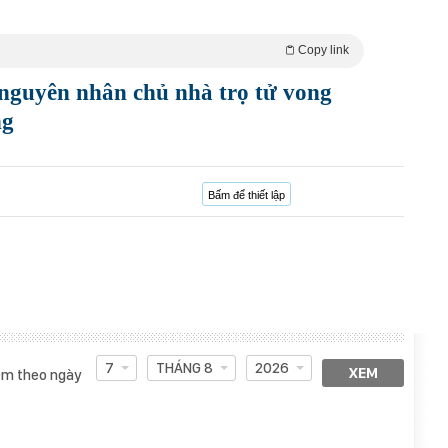
Copy link
guyên nhân chủ nhà trọ tử vong
ng
Bấm để thiết lập
7
THÁNG 8
2026
XEM
m theo ngày