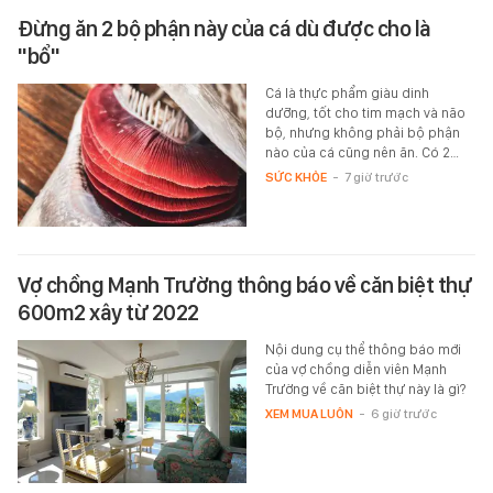
Đừng ăn 2 bộ phận này của cá dù được cho là
"bổ"
Cá là thực phẩm giàu dinh
dưỡng, tốt cho tim mạch và não
bộ, nhưng không phải bộ phận
nào của cá cũng nên ăn. Có 2…
SỨC KHỎE
-
7 giờ trước
Vợ chồng Mạnh Trường thông báo về căn biệt thự
600m2 xây từ 2022
Nội dung cụ thể thông báo mới
của vợ chồng diễn viên Mạnh
Trường về căn biệt thự này là gì?
XEM MUA LUÔN
-
6 giờ trước