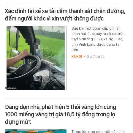
Xác định tài xế xe tải cầm thanh sắt chặn đường,
đấm người khác vì xin vượt không được
Sau khi một đoạn clip ghi lại
cảnh hai lái xe xảy ra xô xát trên
tuyến đường HL21, xã Ngũ Lạc,
tỉnh Vĩnh Long được đăng tải
trên…
XÃ HỘI
-
6 giờ trước
Đang dọn nhà, phát hiện 5 thỏi vàng lớn cùng
1000 miếng vàng trị giá 18,5 tỷ đồng trong lọ
đựng mứt
Trong lúc dọn dẹp một căn nhà