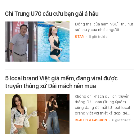
Chí Trung U70 cầu cứu bạn gái á hậu
Động thái của nam NSƯT thu hút
sự chú ý của nhiều người.
STAR
-
6 giờ trước
5 local brand Việt giá mềm, đang viral được
truyền thông xứ Đài mách nên mua
Không chỉ khách du lịch, truyền
thông Đài Loan (Trung Quốc)
cũng đang để mắt tới loạt local
brand Việt với thiết kế đẹp, dễ…
BEAUTY & FASHION
-
6 giờ trước