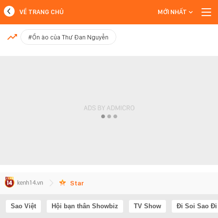
VỀ TRANG CHỦ
MỚI NHẤT
MỚI NHẤT
#Ồn ào của Thư Đan Nguyễn
Xem thêm
Star
Sao Việt
Hội bạn thân Showbiz
TV Show
Đi Soi Sao Đi