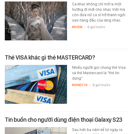
Ca khúc không chỉ mở ra một
hướng đi mới cho nhạc Việt mà
còn đưa nữ ca sĩ trở thành ngôi
sao hàng đầu của làng nhạc.
MUSIK
-
6 giờ trước
Thẻ VISA khác gì thẻ MASTERCARD?
Nhiều người gọi chung thẻ Visa
và thẻ Mastercard là “thẻ tín
dụng”.
MONEY.14
-
6 giờ trước
Tin buồn cho người dùng điện thoại Galaxy S23
Sau hơn ba năm kể từ ngày ra