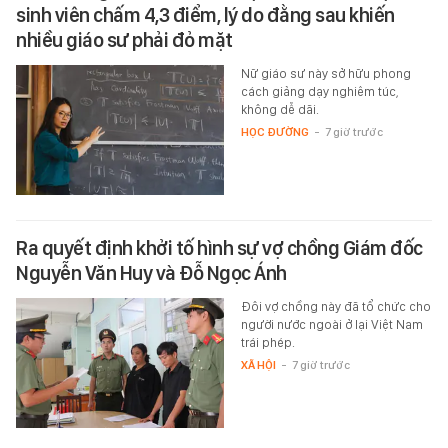
sinh viên chấm 4,3 điểm, lý do đằng sau khiến
nhiều giáo sư phải đỏ mặt
Nữ giáo sư này sở hữu phong
cách giảng dạy nghiêm túc,
không dễ dãi.
HỌC ĐƯỜNG
-
7 giờ trước
Ra quyết định khởi tố hình sự vợ chồng Giám đốc
Nguyễn Văn Huy và Đỗ Ngọc Ánh
Đôi vợ chồng này đã tổ chức cho
người nước ngoài ở lại Việt Nam
trái phép.
XÃ HỘI
-
7 giờ trước