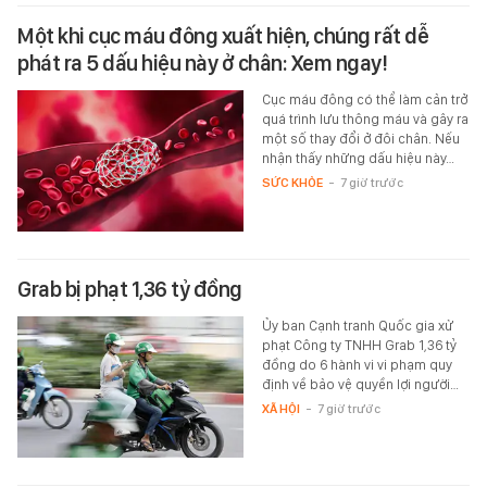
Một khi cục máu đông xuất hiện, chúng rất dễ
phát ra 5 dấu hiệu này ở chân: Xem ngay!
Cục máu đông có thể làm cản trở
quá trình lưu thông máu và gây ra
một số thay đổi ở đôi chân. Nếu
nhận thấy những dấu hiệu này…
SỨC KHỎE
-
7 giờ trước
Grab bị phạt 1,36 tỷ đồng
Ủy ban Cạnh tranh Quốc gia xử
phạt Công ty TNHH Grab 1,36 tỷ
đồng do 6 hành vi vi phạm quy
định về bảo vệ quyền lợi người…
XÃ HỘI
-
7 giờ trước