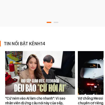
TIN NỔI BẬT KÊNH14
"Cứ ném vào AI làm cho nhanh": Vì sao
Vợ chồng Messi đ
nhân viên dị ứng câu nói này của sếp,
chuyên cơ riêng,