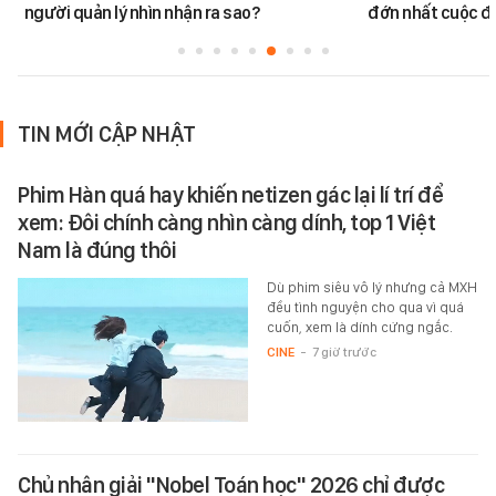
người quản lý nhìn nhận ra sao?
đớn nhất cuộc đờ
TIN MỚI CẬP NHẬT
Phim Hàn quá hay khiến netizen gác lại lí trí để
xem: Đôi chính càng nhìn càng dính, top 1 Việt
Nam là đúng thôi
Dù phim siêu vô lý nhưng cả MXH
đều tình nguyện cho qua vì quá
cuốn, xem là dính cứng ngắc.
CINE
-
7 giờ trước
Chủ nhân giải "Nobel Toán học" 2026 chỉ được