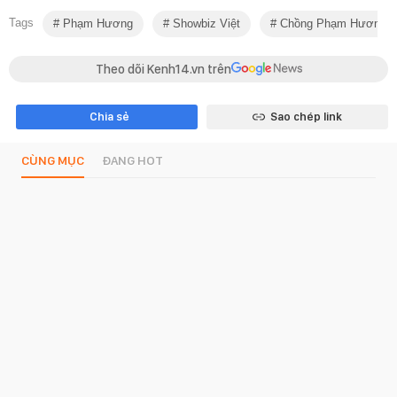
Tags
Phạm Hương
Showbiz Việt
Chồng Phạm Hương
Theo dõi Kenh14.vn trên
Chia sẻ
Sao chép link
CÙNG MỤC
ĐANG HOT