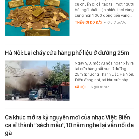
cũ chuẩn bị cải tạo tại, một người
bất ngờ phát hiện nhiều thỏi vàng
cùng hơn 1.000 đồng tiền vàng…
THẾ GIỚI ĐÓ ĐÂY
-
6 giờ trước
Hà Nội: Lại cháy cửa hàng phế liệu ở đường 25m
Ngày 9/8, một vụ hỏa hoạn xảy ra
tại cửa hàng sắt vụn ở đường
25m (phường Thanh Liệt, Hà Nội).
Điều đáng nói, tại khu vực này…
XÃ HỘI
-
6 giờ trước
Ca khúc mở ra kỷ nguyên mới của nhạc Việt: Biến
ca sĩ thành “sách mẫu”, 10 năm nghe lại vẫn nổi da
gà