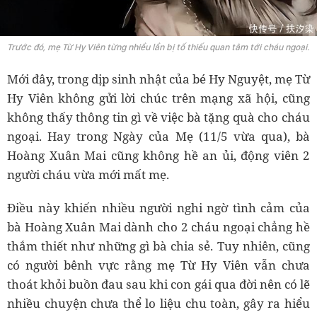
Trước đó, mẹ Từ Hy Viên từng nhiều lần bị tố thiếu quan tâm tới cháu ngoại.
Mới đây, trong dịp sinh nhật của bé Hy Nguyệt, mẹ Từ
Hy Viên không gửi lời chúc trên mạng xã hội, cũng
không thấy thông tin gì về việc bà tặng quà cho cháu
ngoại. Hay trong Ngày của Mẹ (11/5 vừa qua), bà
Hoàng Xuân Mai cũng không hề an ủi, động viên 2
người cháu vừa mới mất mẹ.
Điều này khiến nhiều người nghi ngờ tình cảm của
bà Hoàng Xuân Mai dành cho 2 cháu ngoại chẳng hề
thắm thiết như những gì bà chia sẻ. Tuy nhiên, cũng
có người bênh vực rằng mẹ Từ Hy Viên vẫn chưa
thoát khỏi buồn đau sau khi con gái qua đời nên có lẽ
nhiều chuyện chưa thể lo liệu chu toàn, gây ra hiểu