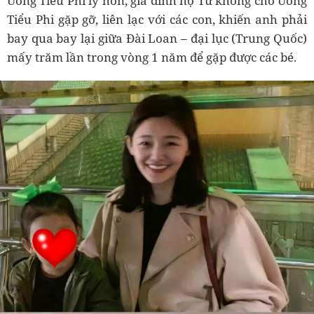
Uông Tiểu Phi ly hôn, gia đình họ Từ không cho Uông
Tiểu Phi gặp gỡ, liên lạc với các con, khiến anh phải
bay qua bay lại giữa Đài Loan – đại lục (Trung Quốc)
mấy trăm lần trong vòng 1 năm để gặp được các bé.