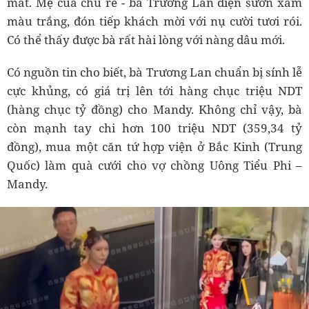
mắt. Mẹ của chú rể - bà Trương Lan diện sườn xám
màu trắng, đón tiếp khách mời với nụ cười tươi rói.
Có thể thấy được bà rất hài lòng với nàng dâu mới.
Có nguồn tin cho biết, bà Trương Lan chuẩn bị sính lễ
cực khủng, có giá trị lên tới hàng chục triệu NDT
(hàng chục tỷ đồng) cho Mandy. Không chỉ vậy, bà
còn mạnh tay chi hơn 100 triệu NDT (359,34 tỷ
đồng), mua một căn tứ hợp viện ở Bắc Kinh (Trung
Quốc) làm quà cưới cho vợ chồng Uông Tiểu Phi –
Mandy.