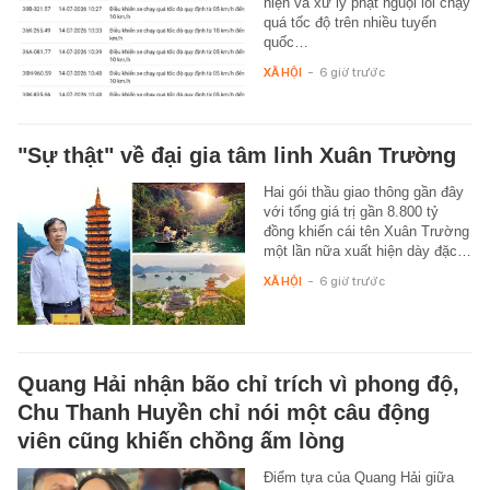
hiện và xử lý phạt nguội lỗi chạy
quá tốc độ trên nhiều tuyến
quốc…
XÃ HỘI
-
6 giờ trước
"Sự thật" về đại gia tâm linh Xuân Trường
Hai gói thầu giao thông gần đây
với tổng giá trị gần 8.800 tỷ
đồng khiến cái tên Xuân Trường
một lần nữa xuất hiện dày đặc…
XÃ HỘI
-
6 giờ trước
Quang Hải nhận bão chỉ trích vì phong độ,
Chu Thanh Huyền chỉ nói một câu động
viên cũng khiến chồng ấm lòng
Điểm tựa của Quang Hải giữa