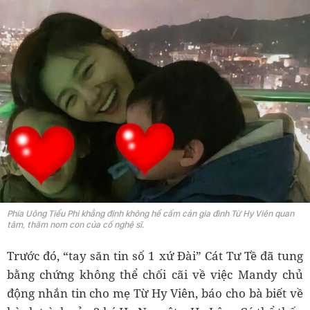
Phía Uông Tiểu Phi khẳng định không hề cấm cản gia đình Từ Hy Viên quan
tâm, thăm nom con của cố nghệ sĩ.
Trước đó, “tay săn tin số 1 xứ Đài” Cát Tư Tề đã tung
bằng chứng không thể chối cãi về việc Mandy chủ
động nhắn tin cho mẹ Từ Hy Viên, báo cho bà biết về