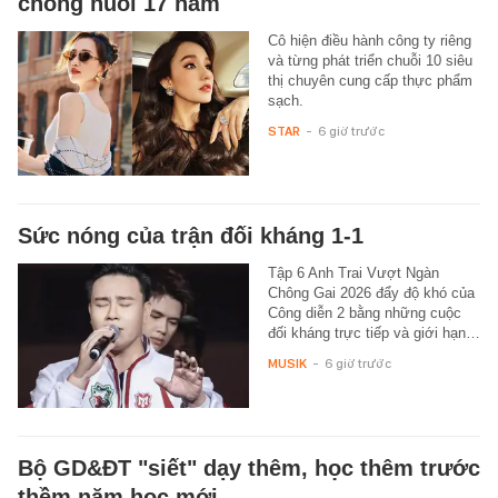
chồng nuôi 17 năm
Cô hiện điều hành công ty riêng
và từng phát triển chuỗi 10 siêu
thị chuyên cung cấp thực phẩm
sạch.
STAR
-
6 giờ trước
Sức nóng của trận đối kháng 1-1
Tập 6 Anh Trai Vượt Ngàn
Chông Gai 2026 đẩy độ khó của
Công diễn 2 bằng những cuộc
đối kháng trực tiếp và giới hạn…
MUSIK
-
6 giờ trước
Bộ GD&ĐT "siết" dạy thêm, học thêm trước
thềm năm học mới