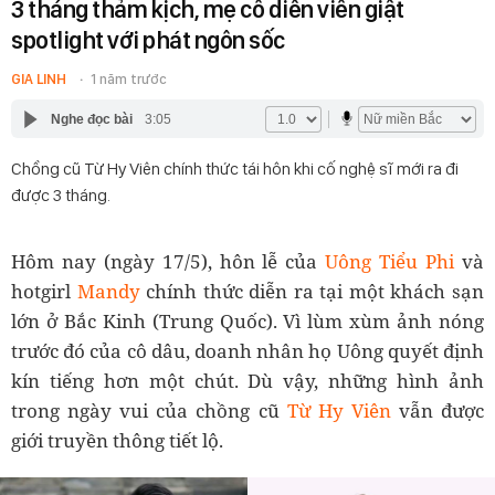
3 tháng thảm kịch, mẹ cố diễn viên giật
spotlight với phát ngôn sốc
GIA LINH
1 năm trước
Nghe đọc bài
3:05
Chồng cũ Từ Hy Viên chính thức tái hôn khi cố nghệ sĩ mới ra đi
được 3 tháng.
Hôm nay (ngày 17/5), hôn lễ của
Uông Tiểu Phi
và
hotgirl
Mandy
chính thức diễn ra tại một khách sạn
lớn ở Bắc Kinh (Trung Quốc). Vì lùm xùm ảnh nóng
trước đó của cô dâu, doanh nhân họ Uông quyết định
kín tiếng hơn một chút. Dù vậy, những hình ảnh
trong ngày vui của chồng cũ
Từ Hy Viên
vẫn được
giới truyền thông tiết lộ.