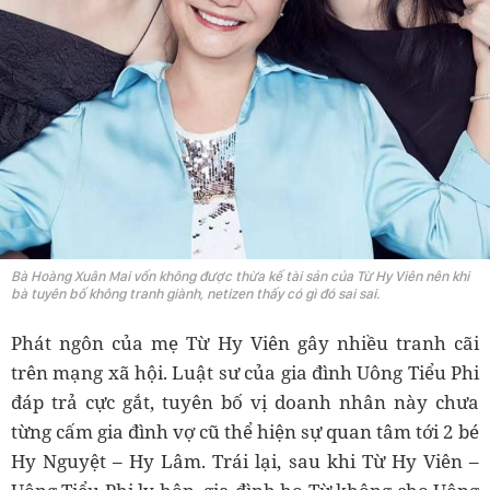
Bà Hoàng Xuân Mai vốn không được thừa kế tài sản của Từ Hy Viên nên khi
bà tuyên bố không tranh giành, netizen thấy có gì đó sai sai.
Phát ngôn của mẹ Từ Hy Viên gây nhiều tranh cãi
trên mạng xã hội. Luật sư của gia đình Uông Tiểu Phi
đáp trả cực gắt, tuyên bố vị doanh nhân này chưa
từng cấm gia đình vợ cũ thể hiện sự quan tâm tới 2 bé
Hy Nguyệt – Hy Lâm. Trái lại, sau khi Từ Hy Viên –