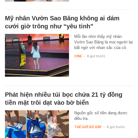
Mỹ nhân Vườn Sao Băng không ai dám
cưới giờ trông như “yêu tinh”
Mỗi lần nhìn thấy mỹ nhân
Vườn Sao Băng là mọi người lại
bất ngờ với nhan sắc của cô.
CINE
-
6 giờ trước
Phát hiện nhiều túi bọc chứa 21 tỷ đồng
tiền mặt trôi dạt vào bờ biển
Nguồn gốc số tiền đang được
điều tra.
THẾ GIỚI ĐÓ ĐÂY
-
6 giờ trước