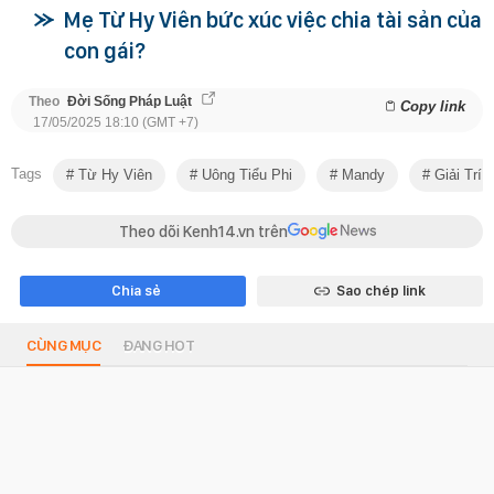
Mẹ Từ Hy Viên bức xúc việc chia tài sản của
con gái?
Theo
Đời Sống Pháp Luật
Copy link
17/05/2025 18:10 (GMT +7)
Tags
Từ Hy Viên
Uông Tiểu Phi
Mandy
Giải Trí
Theo dõi Kenh14.vn trên
Chia sẻ
Sao chép link
CÙNG MỤC
ĐANG HOT