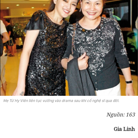
Mẹ Từ Hy Viên liên tục vướng vào drama sau khi cố nghệ sĩ qua đời.
Nguồn: 163
Gia Linh