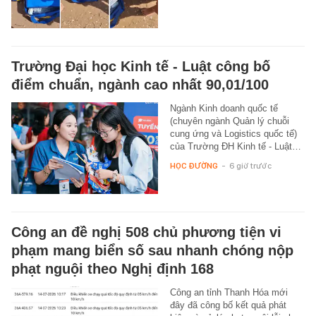
Trường Đại học Kinh tế - Luật công bố
điểm chuẩn, ngành cao nhất 90,01/100
Ngành Kinh doanh quốc tế
(chuyên ngành Quản lý chuỗi
cung ứng và Logistics quốc tế)
của Trường ĐH Kinh tế - Luật…
HỌC ĐƯỜNG
-
6 giờ trước
Công an đề nghị 508 chủ phương tiện vi
phạm mang biển số sau nhanh chóng nộp
phạt nguội theo Nghị định 168
Công an tỉnh Thanh Hóa mới
đây đã công bố kết quả phát