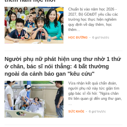
Chuẩn bị vào năm học 2026 -
2027, Bộ GD&ĐT yêu cầu các
trường học thực hiện nghiêm
quy định về dạy thêm, học
thêm…
HỌC ĐƯỜNG
-
6 giờ trước
Người phụ nữ phát hiện ung thư nhờ 1 thứ
ở chân, bác sĩ nói thẳng: 4 bất thường
ngoài da cảnh báo gan "kêu cứu"
Vừa nhận kết quả chẩn đoán,
người phụ nữ này tức giận tìm
gặp bác sĩ rồi hỏi: "Ngứa chân
thì liên quan gì đến ung thư gan,
…
SỨC KHỎE
-
6 giờ trước