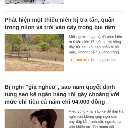
Phát hiện một thiếu niên bị tra tấn, quấn
trong nilon và trói vào cây trong bụi rậm
Một người chạy bộ đã phát hiện
ra thiếu niên 17 tuổi bị trói bằng
dây rút sau khi nạn nhân bị bỏ
mặc, không thể cử động trong…
THẾ GIỚI ĐÓ ĐÂY
-
5 giờ trước
Bị nghi "giả nghèo", sao nam quyết định
tung sao kê ngân hàng rồi gây choáng với
mức chi tiêu cả năm chỉ 94.000 đồng
Việc công khai sao kê để đáp trả
nghi vấn không giúp ngôi sao
này dập tắt tranh cãi, ngược lại
còn khiến cư dân mạng đặt ra…