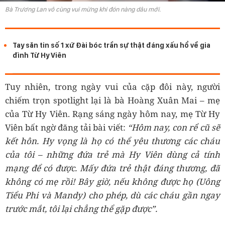
Bà Trương Lan vô cùng vui mừng khi đón nàng dâu mới.
Tay săn tin số 1 xứ Đài bóc trần sự thật đáng xấu hổ về gia
đình Từ Hy Viên
Tuy nhiên, trong ngày vui của cặp đôi này, người
chiếm trọn spotlight lại là bà Hoàng Xuân Mai – mẹ
của Từ Hy Viên. Rạng sáng ngày hôm nay, mẹ Từ Hy
Viên bất ngờ đăng tải bài viết:
“Hôm nay, con rể cũ sẽ
kết hôn. Hy vọng là họ có thể yêu thương các cháu
của tôi – những đứa trẻ mà Hy Viên dùng cả tính
mạng để có được. Mấy đứa trẻ thật đáng thương, đã
không có mẹ rồi! Bây giờ, nếu không được họ (Uông
Tiểu Phi và Mandy) cho phép, dù các cháu gần ngay
trước mắt, tôi lại chẳng thể gặp được”.