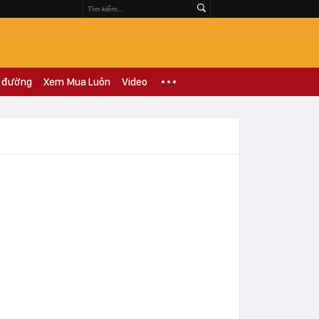
 đường
Xem Mua Luôn
Video