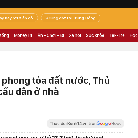
áy bay rơi ở ấn độ
Xung đột tại Trung Đông
 sống
Money.14
Ăn - Chơi - Đi
Xã hội
Sức khỏe
Tek-life
Học
 phong tỏa đất nước, Thủ
cầu dân ở nhà
Theo dõi Kenh14.vn trên
rạng phong tỏa từ tối 23/3 (giờ địa phương),