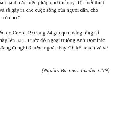
 hành các biện pháp như thế này. Tôi biết thiệt
và sẽ gây ra cho cuộc sống của người dân, cho
 của họ."
ời do Covid-19 trong 24 giờ qua, nâng tổng số
 này lên 335. Trước đó Ngoại trưởng Anh Dominic
 đang đi nghỉ ở nước ngoài thay đổi kế hoạch và về
(Nguồn: Business Insider, CNN)