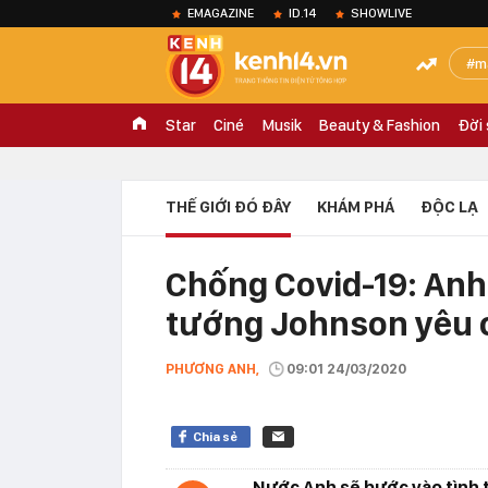
EMAGAZINE
ID.14
SHOWLIVE
m
Star
Ciné
Musik
Beauty & Fashion
Đời
THẾ GIỚI ĐÓ ĐÂY
KHÁM PHÁ
ĐỘC LẠ
Chống Covid-19: Anh
tướng Johnson yêu 
PHƯƠNG ANH,
09:01 24/03/2020
Chia sẻ
Nước Anh sẽ bước vào tình t