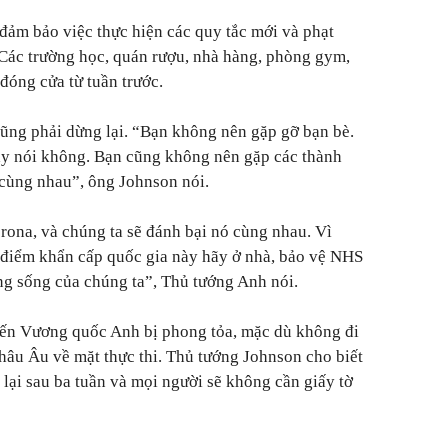
đảm bảo việc thực hiện các quy tắc mới và phạt
 Các trường học, quán rượu, nhà hàng, phòng gym,
đóng cửa từ tuần trước.
cũng phải dừng lại.
“Bạn không nên gặp gỡ bạn bè.
y nói không. Bạn cũng không nên gặp các thành
 cùng nhau”,
ông Johnson nói.
orona, và chúng ta sẽ đánh bại nó cùng nhau. Vì
ời điểm khẩn cấp quốc gia này hãy ở nhà, bảo vệ NHS
ng sống của chúng ta”,
Thủ tướng Anh nói.
iến Vương quốc Anh bị phong tỏa, mặc dù không đi
âu Âu về mặt thực thi. Thủ tướng Johnson cho biết
 lại sau ba tuần và mọi người sẽ không cần giấy tờ