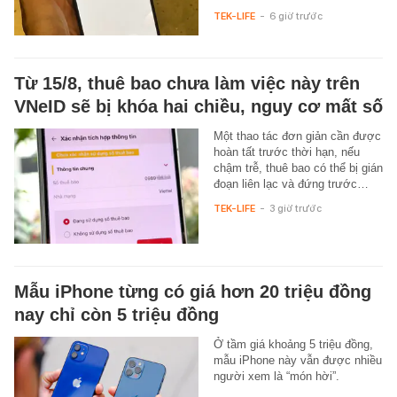
TEK-LIFE
-
6 giờ trước
Từ 15/8, thuê bao chưa làm việc này trên
VNeID sẽ bị khóa hai chiều, nguy cơ mất số
Một thao tác đơn giản cần được
hoàn tất trước thời hạn, nếu
chậm trễ, thuê bao có thể bị gián
đoạn liên lạc và đứng trước…
TEK-LIFE
-
3 giờ trước
Mẫu iPhone từng có giá hơn 20 triệu đồng
nay chỉ còn 5 triệu đồng
Ở tầm giá khoảng 5 triệu đồng,
mẫu iPhone này vẫn được nhiều
người xem là “món hời”.