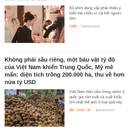
Bộ phim đang vấp phải nhiều ý
kiến trái chiều vì cái kết ngược
tâm.
CINE
-
5 phút trước
Không phải sầu riêng, một báu vật tỷ đô
của Việt Nam khiến Trung Quốc, Mỹ mê
mẩn: diện tích trồng 200.000 ha, thu về hơn
nửa tỷ USD
Việt Nam hiện nằm trong nhóm 4
quốc gia sản xuất và xuất khẩu
lớn nhất thế giới ở loại quả này.
ĂN - CHƠI - ĐI
-
4 phút trước