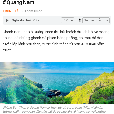
ở Quảng Nam
TRỌNG TÀI
1 năm trước
Nghe đọc bài
0:27
Ghềnh Bàn Than ở Quảng Nam thu hút khách du lịch bởi vẻ hoang
sơ, nơi có những ghềnh đá phiến bằng phẳng, có màu đá đen
tuyền lấp lánh như than, được hình thành từ hơn 400 triệu năm
trước.
Ghềnh Bàn Than ở Quảng Nam là khu vực có cảnh quan thiên nhiên ấn
tượng, môi trường nơi đây còn giữ được nguyên vẻ hoang sơ, với những