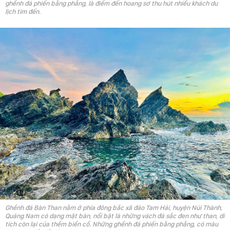
ghềnh đá phiến bằng phẳng, là điểm đến hoang sơ thu hút nhiều khách du
lịch tìm đến.
Ghềnh đá Bàn Than nằm ở phía đông bắc xã đảo Tam Hải, huyện Núi Thành,
Quảng Nam có dạng mặt bàn, nổi bật là những vách đá sắc đen như than, di
tích còn lại của thềm biển cổ. Những ghềnh đá phiến bằng phẳng, có màu