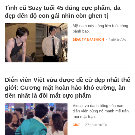
Tình cũ Suzy tuổi 45 đúng cực phẩm, da
đẹp đến độ con gái nhìn còn ghen tị
Mỹ nam này càng lớn tuổi càng
bảnh bao.
BEAUTY & FASHION
-
1 giờ trước
Diễn viên Việt vừa được đề cử đẹp nhất thế
giới: Gương mặt hoàn hảo khó cưỡng, ăn
tiền nhất là đôi mắt cực phẩm
Visual và danh tiếng của nam
diễn viên bùng nổ mạnh mẽ trên
mọi mặt trận.
CINE
-
27 phút trước