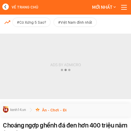
MỚI NHẤT
VỀ TRANG CHỦ
MỚI NHẤT
#Có Xứng 5 Sao?
#Việt Nam đỉnh nhất
Xem thêm
Ăn - Chơi - Đi
Choáng ngợp ghềnh đá đen hơn 400 triệu năm