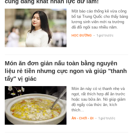
cũng đang khát nhân lực dữ lắm!
Một báo cáo thống kê vừa công
bố tại Trung Quốc cho thấy bảng
lương sinh viên mới ra trường
đã đổi ngôi sau nhiều năm.
HỌC ĐƯỜNG
-
1 giờ trước
Món ăn đơn giản nấu toàn bằng nguyên
liệu rẻ tiền nhưng cực ngon và giúp "thanh
tẩy" vị giác
Món ăn này có vị thanh nhẹ và
ngọt, rất thích hợp để ăn trước
hoặc sau bữa ăn. Nó giúp giảm
độ ngấy của thức ăn, kích
thích…
ĂN - CHƠI - ĐI
-
1 giờ trước