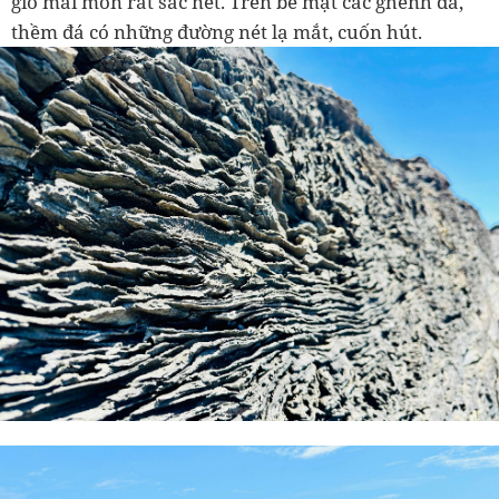
gió mài mòn rất sắc nét. Trên bề mặt các ghềnh đá,
thềm đá có những đường nét lạ mắt, cuốn hút.