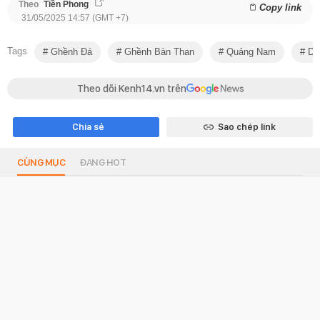
Theo
Tiền Phong
Copy link
31/05/2025 14:57 (GMT +7)
Tags
Ghềnh Đá
Ghềnh Bàn Than
Quảng Nam
Du 
Theo dõi Kenh14.vn trên
Chia sẻ
Sao chép link
CÙNG MỤC
ĐANG HOT