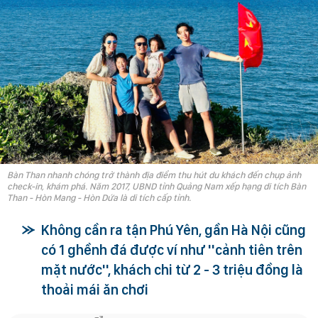
Bàn Than nhanh chóng trở thành địa điểm thu hút du khách đến chụp ảnh
check-in, khám phá. Năm 2017, UBND tỉnh Quảng Nam xếp hạng di tích Bàn
Than - Hòn Mang - Hòn Dứa là di tích cấp tỉnh.
Không cần ra tận Phú Yên, gần Hà Nội cũng
có 1 ghềnh đá được ví như ''cảnh tiên trên
mặt nước'', khách chi từ 2 - 3 triệu đồng là
thoải mái ăn chơi