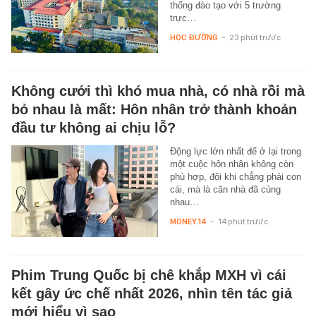
thống đào tạo với 5 trường
trực…
HỌC ĐƯỜNG
-
23 phút trước
Không cưới thì khó mua nhà, có nhà rồi mà
bỏ nhau là mất: Hôn nhân trở thành khoản
đầu tư không ai chịu lỗ?
Động lực lớn nhất để ở lại trong
một cuộc hôn nhân không còn
phù hợp, đôi khi chẳng phải con
cái, mà là căn nhà đã cùng
nhau…
MONEY.14
-
14 phút trước
Phim Trung Quốc bị chê khắp MXH vì cái
kết gây ức chế nhất 2026, nhìn tên tác giả
mới hiểu vì sao