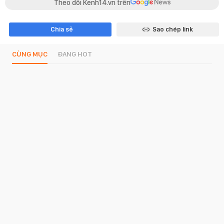
Theo dõi Kenh14.vn trên
Chia sẻ
Sao chép link
CÙNG MỤC
ĐANG HOT