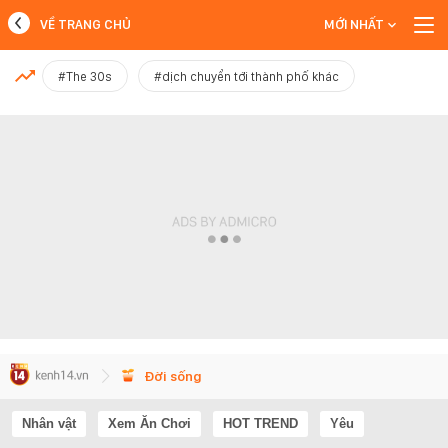
VỀ TRANG CHỦ
MỚI NHẤT
MỚI NHẤT
#The 30s
#dịch chuyển tới thành phố khác
Xem thêm
Đời sống
Nhân vật
Xem Ăn Chơi
HOT TREND
Yêu