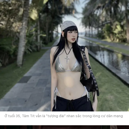
Ở tuổi 35, Tâm Tít vẫn là "tượng đài" nhan sắc trong lòng cư dân mạng