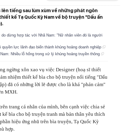
 lên tiếng sau lùm xùm về những phát ngôn
thiết kế Tạ Quốc Kỳ Nam về bộ truyện "Dấu ấn
).
lý do dừng hợp tác với Nhã Nam: "Nữ nhân viên đó là người
hi quyền lực lãnh đạo biến thành khủng hoảng doanh nghiệp
ã Nam: Nhiều lỗ hổng trong xử lý khủng hoảng truyền thông
ng ngừng xôn xao vụ việc Designer (hoạ sĩ thiết
m nhiệm thiết kế bìa cho bộ truyện nổi tiếng "Dấu
p) đã có những lời lẽ được cho là khá "phản cảm"
rên MXH.
 trên trang cá nhân của mình, bên cạnh việc chia sẻ
t kế bìa cho bộ truyện tranh mà bản thân yêu thích
o phần hiệu ứng nhũ trên bìa truyện, Tạ Quốc Kỳ
hù hợp.