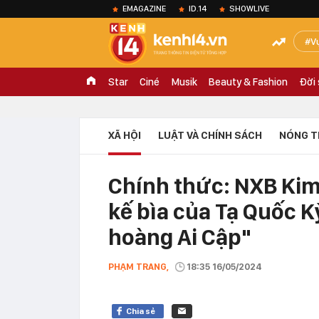
EMAGAZINE
ID.14
SHOWLIVE
V
Star
Ciné
Musik
Beauty & Fashion
Đời
XÃ HỘI
LUẬT VÀ CHÍNH SÁCH
NÓNG T
Chính thức: NXB Kim
kế bìa của Tạ Quốc 
hoàng Ai Cập"
PHẠM TRANG,
18:35 16/05/2024
Chia sẻ