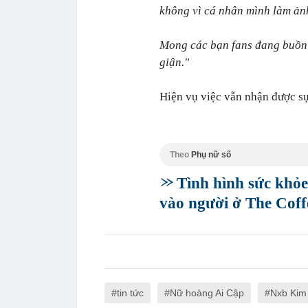
không vì cá nhân mình làm ảnh
Mong các bạn fans đang buồn s
giận."
Hiện vụ việc vẫn nhận được s
Theo
Phụ nữ số
Tình hình sức khỏe 
vào người ở The Coff
tin tức
Nữ hoàng Ai Cập
Nxb Kim