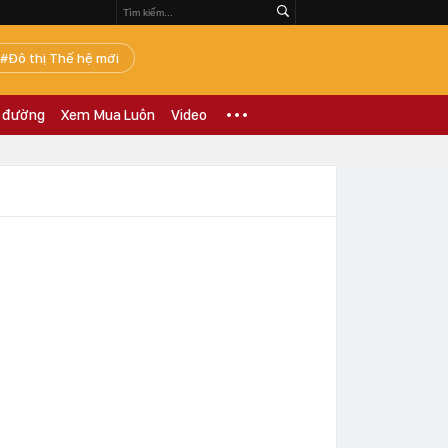
Đô thị Thế hệ mới
 đường
Xem Mua Luôn
Video