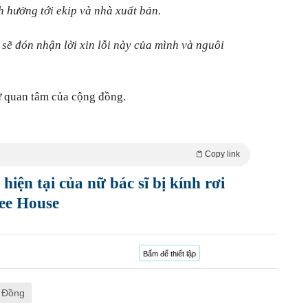
 hưởng tới ekip và nhà xuất bản.
ẽ đón nhận lời xin lỗi này của mình và nguôi
ự quan tâm của cộng đồng.
Copy link
hiện tại của nữ bác sĩ bị kính rơi
ee House
Bấm để thiết lập
 Đồng