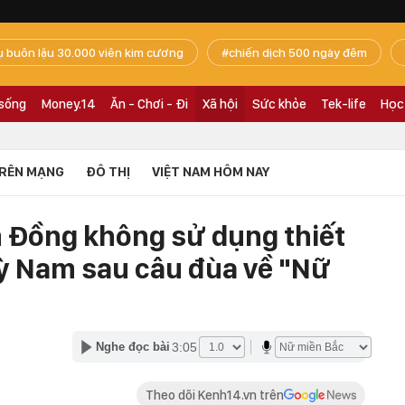
ụ buôn lậu 30.000 viên kim cương
chiến dịch 500 ngày đêm
 sống
Money.14
Ăn - Chơi - Đi
Xã hội
Sức khỏe
Tek-life
Học
RÊN MẠNG
ĐÔ THỊ
VIỆT NAM HÔM NAY
 Đồng không sử dụng thiết
Kỳ Nam sau câu đùa về "Nữ
3:05
Nghe đọc bài
Theo dõi Kenh14.vn trên