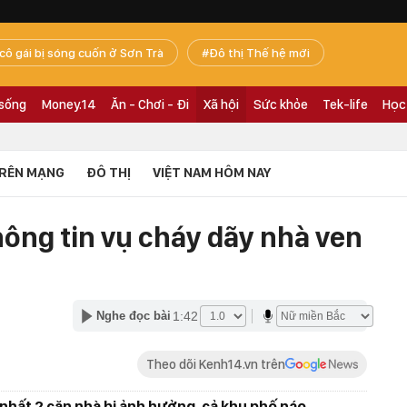
 cô gái bị sóng cuốn ở Sơn Trà
Đô thị Thế hệ mới
 sống
Money.14
Ăn - Chơi - Đi
Xã hội
Sức khỏe
Tek-life
Học
RÊN MẠNG
ĐÔ THỊ
VIỆT NAM HÔM NAY
ông tin vụ cháy dãy nhà ven
1:42
Nghe đọc bài
Theo dõi Kenh14.vn trên
t nhất 2 căn nhà bị ảnh hưởng, cả khu phố náo