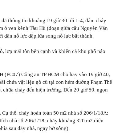
đã thông tin khoảng 19 giờ 30 tối 1-4, đám cháy
ằm ở ven kênh Tàu Hũ (đoạn giữa cầu Nguyễn Văn
i dân nỗ lực dập lửa song nỗ lực bất thành.
ỗ, lợp mái tôn bên cạnh và khiến cả khu phố náo
 (PC07) Công an TP HCM cho hay vào 19 giờ 40,
ãi chứa vật liệu gỗ cũ tại con hẻm đường Phạm Thế
t chữa cháy đến hiện trường. Đến 20 giờ 50, ngọn
. Cụ thể, cháy hoàn toàn 50 m2 nhà số 206/1/18A;
ích nhà số 206/1/18; cháy khoảng 320 m2 diện
 phía sau dãy nhà, ngay bờ sông).