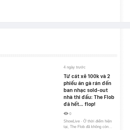
4 ngày trước
Từ cát xê 100k và 2
phiếu ăn gà rán đến
ban nhạc sold-out
nhà thi đấu: The Flob
đã hết… flop!
0
ShowLive · Ở thời điểm hiện
tại, The Flob đã không còn…