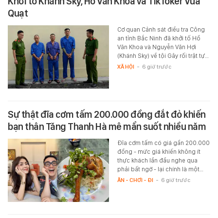
Khởi tố Khánh Sky, Hồ Văn Khoa và TikToker Vua
Quạt
Cơ quan Cảnh sát điều tra Công
an tỉnh Bắc Ninh đã khởi tố Hồ
Văn Khoa và Nguyễn Văn Hợi
(Khánh Sky) về tội Gây rối trật tự…
XÃ HỘI
-
6 giờ trước
Sự thật đĩa cơm tấm 200.000 đồng đắt đỏ khiến
bạn thân Tăng Thanh Hà mê mẩn suốt nhiều năm
Đĩa cơm tấm có giá gần 200.000
đồng - mức giá khiến không ít
thực khách lần đầu nghe qua
phải bất ngờ - lại chính là một…
ĂN - CHƠI - ĐI
-
6 giờ trước