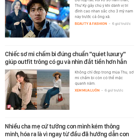
Thư Kỳ gây chú ý khi dành vị trí
đỉnh cao nhan sắc cho 3 mỹ nam
này trước cả ông xã.
BEAUTY & FASHION
-
6 giờ trước
Chiếc sơ mi chấm bi đúng chuẩn "quiet luxury"
giúp outfit trông có gu và nhìn đắt tiền hơn hẳn
Không chỉ đẹp trong mùa Thu, sơ
mi chấm bi còn có thể mặc
quanh năm.
XEM MUA LUÔN
-
6 giờ trước
Nhiều cha mẹ cứ tưởng con mình kém thông
minh, hóa ra là vì ngay từ đầu đã hướng dẫn con