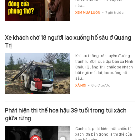
nào…
XEM MUA LUÔN
-
7 giờ trước
Xe khách chở 18 người lao xuống hố sâu ở Quảng
Trị
Khi lưu thông trên tuyến đường
tránh lũ BOT qua địa bàn xã Ninh
Châu (Quảng Trị), chiếc xe khách
bất ngờ mất lái, lao xuống hố
sâu…
XÃ HỘI
-
6 giờ trước
Phát hiện thi thể hoa hậu 39 tuổi trong túi xách
giữa rừng
Cảnh sát phát hiện một chiếc túi
xách lớn bên trong là thi thể của
hoa hậu này.