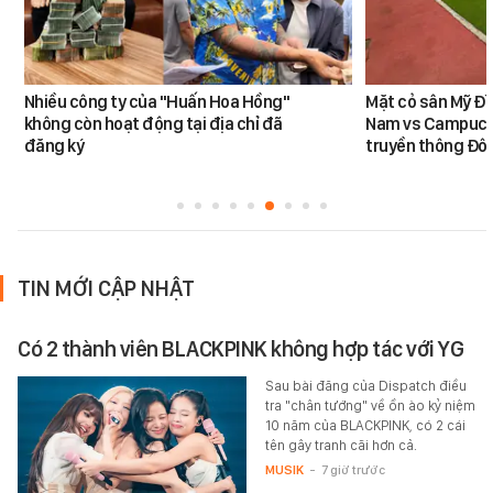
Nhiều công ty của "Huấn Hoa Hồng"
Mặt cỏ sân Mỹ Đì
không còn hoạt động tại địa chỉ đã
Nam vs Campuchi
đăng ký
truyền thông Đôn
TIN MỚI CẬP NHẬT
Có 2 thành viên BLACKPINK không hợp tác với YG
Sau bài đăng của Dispatch điều
tra "chân tướng" về ồn ào kỷ niệm
10 năm của BLACKPINK, có 2 cái
tên gây tranh cãi hơn cả.
MUSIK
-
7 giờ trước