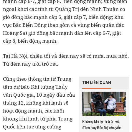
mạnh cấp 6-7, giật cấp 8. Biển động mạnh; vùng biển
ngoài khơi các tỉnh từ Quảng Trị đến Ninh Thuận có
gió đông bắc mạnh cấp 6, giật cấp 7, biển động; khu
vực Bắc Biển Đông (bao gồm cả vùng biển quần đảo
Hoàng Sa) gió đông bắc mạnh dần lên cấp 6-7, giật
cấp 8, biển động mạnh.
Tại Hà Nội, chiều tối và đêm nay sẽ có mưa, mưa nhỏ.
Từ đêm nay trời trở rét.
Cũng theo thông tin từ Trung
TIN LIÊN QUAN
tâm dự báo Khí tượng Thủy
văn Quốc gia, 10 ngày đầu của
tháng 12, không khí lạnh sẽ
hoạt động mạnh, các khối
không khí lạnh từ phía Trung
Không khí lạnh tràn về,
Quốc liên tục tăng cường
đêm nay Bắc Bộ chuyển