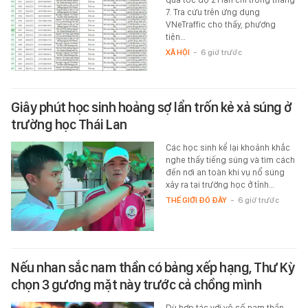
7. Tra cứu trên ứng dụng
VNeTraffic cho thấy, phương
tiện…
XÃ HỘI
-
6 giờ trước
Giây phút học sinh hoảng sợ lẩn trốn kẻ xả súng ở
trường học Thái Lan
Các học sinh kể lại khoảnh khắc
nghe thấy tiếng súng và tìm cách
đến nơi an toàn khi vụ nổ súng
xảy ra tại trường học ở tỉnh…
THẾ GIỚI ĐÓ ĐÂY
-
6 giờ trước
Nếu nhan sắc nam thần có bảng xếp hạng, Thư Kỳ
chọn 3 gương mặt này trước cả chồng mình
Dù hợp tác với vô số nam thần,