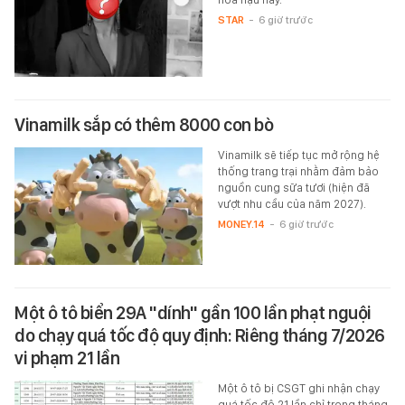
STAR
-
6 giờ trước
Vinamilk sắp có thêm 8000 con bò
Vinamilk sẽ tiếp tục mở rộng hệ
thống trang trại nhằm đảm bảo
nguồn cung sữa tươi (hiện đã
vượt nhu cầu của năm 2027).
MONEY.14
-
6 giờ trước
Một ô tô biển 29A "dính" gần 100 lần phạt nguội
do chạy quá tốc độ quy định: Riêng tháng 7/2026
vi phạm 21 lần
Một ô tô bị CSGT ghi nhận chạy
quá tốc độ 21 lần chỉ trong tháng