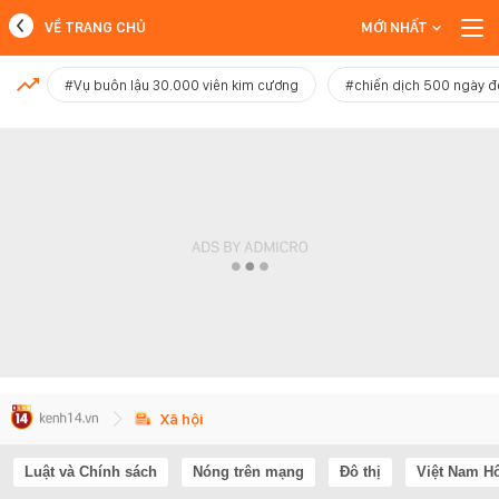
VỀ TRANG CHỦ
MỚI NHẤT
MỚI NHẤT
#Vụ buôn lậu 30.000 viên kim cương
#chiến dịch 500 ngày 
Xem thêm
Xã hội
Luật và Chính sách
Nóng trên mạng
Đô thị
Việt Nam H