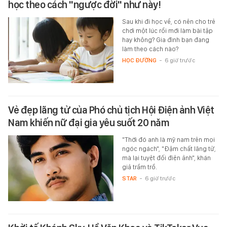
học theo cách "ngược đời" như này!
Sau khi đi học về, có nên cho trẻ
chơi một lúc rồi mới làm bài tập
hay không? Gia đình bạn đang
làm theo cách nào?
HỌC ĐƯỜNG
-
6 giờ trước
Vẻ đẹp lãng tử của Phó chủ tịch Hội Điện ảnh Việt
Nam khiến nữ đại gia yêu suốt 20 năm
"Thời đó anh là mỹ nam trên mọi
ngóc ngách", "Đậm chất lãng tử,
mà lại tuyệt đối điện ảnh", khán
giả trầm trồ.
STAR
-
6 giờ trước