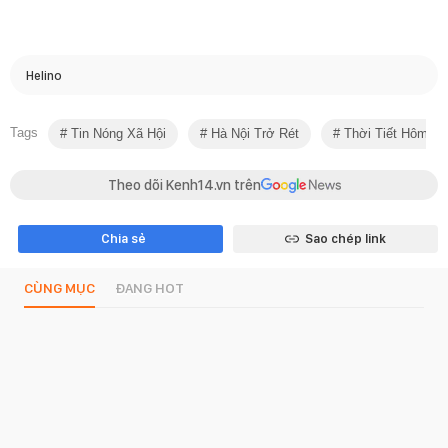
Helino
Tags
Tin Nóng Xã Hội
Hà Nội Trở Rét
Thời Tiết Hôm N
Theo dõi Kenh14.vn trên
Chia sẻ
Sao chép link
CÙNG MỤC
ĐANG HOT