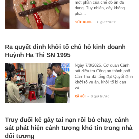
một phần của chế độ ăn đa
dạng. Tuy nhiên, đây không
phải…
SỨC KHỎE
-
6 giờ trước
Ra quyết định khởi tố chủ hộ kinh doanh
Huỳnh Hạ Thi SN 1995
Ngày 7/8/2026, Cơ quan Cảnh
sát điều tra Công an thành phố
Cần Thơ đã tống đạt Quyết định
khởi tố vụ án, khởi tố bị can
và…
XÃ HỘI
-
6 giờ trước
Truy đuổi kẻ gây tai nạn rồi bỏ chạy, cảnh
sát phát hiện cảnh tượng khó tin trong nhà
đối tượng