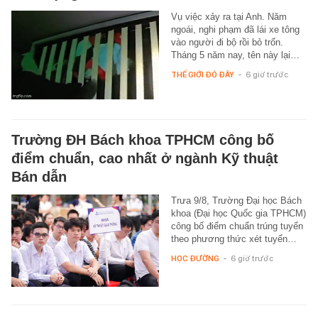
Vụ việc xảy ra tại Anh. Năm
ngoái, nghi phạm đã lái xe tông
vào người đi bộ rồi bỏ trốn.
Tháng 5 năm nay, tên này lại…
THẾ GIỚI ĐÓ ĐÂY
-
6 giờ trước
Trường ĐH Bách khoa TPHCM công bố
điểm chuẩn, cao nhất ở ngành Kỹ thuật
Bán dẫn
Trưa 9/8, Trường Đại học Bách
khoa (Đại học Quốc gia TPHCM)
công bố điểm chuẩn trúng tuyển
theo phương thức xét tuyển…
HỌC ĐƯỜNG
-
6 giờ trước