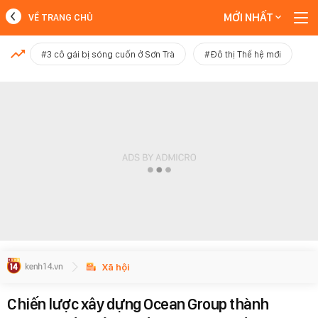
MỚI NHẤT
VỀ TRANG CHỦ
MỚI NHẤT
#3 cô gái bị sóng cuốn ở Sơn Trà
#Đô thị Thế hệ mới
Xem thêm
Xã hội
Chiến lược xây dựng Ocean Group thành