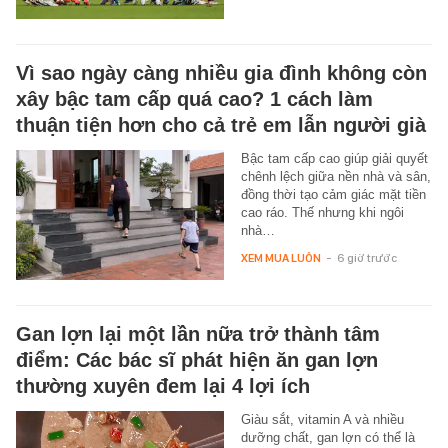
Vì sao ngày càng nhiều gia đình không còn
xây bậc tam cấp quá cao? 1 cách làm
thuận tiện hơn cho cả trẻ em lẫn người già
Bậc tam cấp cao giúp giải quyết
chênh lệch giữa nền nhà và sân,
đồng thời tạo cảm giác mặt tiền
cao ráo. Thế nhưng khi ngôi
nhà…
XEM MUA LUÔN
-
6 giờ trước
Gan lợn lại một lần nữa trở thành tâm
điểm: Các bác sĩ phát hiện ăn gan lợn
thường xuyên đem lại 4 lợi ích
Giàu sắt, vitamin A và nhiều
dưỡng chất, gan lợn có thể là