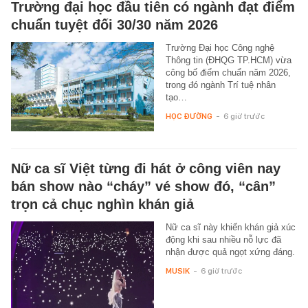
Trường đại học đầu tiên có ngành đạt điểm
chuẩn tuyệt đối 30/30 năm 2026
Trường Đại học Công nghệ
Thông tin (ĐHQG TP.HCM) vừa
công bố điểm chuẩn năm 2026,
trong đó ngành Trí tuệ nhân
tạo…
HỌC ĐƯỜNG
-
6 giờ trước
Nữ ca sĩ Việt từng đi hát ở công viên nay
bán show nào “cháy” vé show đó, “cân”
trọn cả chục nghìn khán giả
Nữ ca sĩ này khiến khán giả xúc
động khi sau nhiều nỗ lực đã
nhận được quả ngọt xứng đáng.
MUSIK
-
6 giờ trước