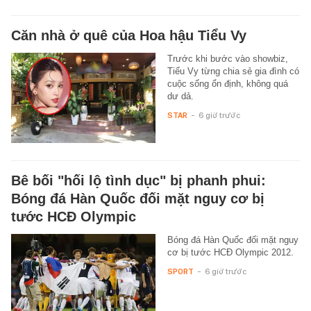
Căn nhà ở quê của Hoa hậu Tiểu Vy
Trước khi bước vào showbiz,
Tiểu Vy từng chia sẻ gia đình có
cuộc sống ổn định, không quá
dư dả.
STAR
-
6 giờ trước
Bê bối "hối lộ tình dục" bị phanh phui:
Bóng đá Hàn Quốc đối mặt nguy cơ bị
tước HCĐ Olympic
Bóng đá Hàn Quốc đối mặt nguy
cơ bị tước HCĐ Olympic 2012.
SPORT
-
6 giờ trước