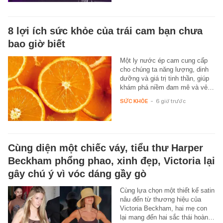
8 lợi ích sức khỏe của trái cam bạn chưa
bao giờ biết
Một ly nước ép cam cung cấp
cho chúng ta năng lượng, dinh
dưỡng và giá trị tinh thần, giúp
khám phá niềm đam mê và vẻ…
SỨC KHỎE
-
6 giờ trước
Cùng diện một chiếc váy, tiểu thư Harper
Beckham phổng phao, xinh đẹp, Victoria lại
gây chú ý vì vóc dáng gầy gò
Cùng lựa chọn một thiết kế satin
nâu đến từ thương hiệu của
Victoria Beckham, hai mẹ con
lại mang đến hai sắc thái hoàn…