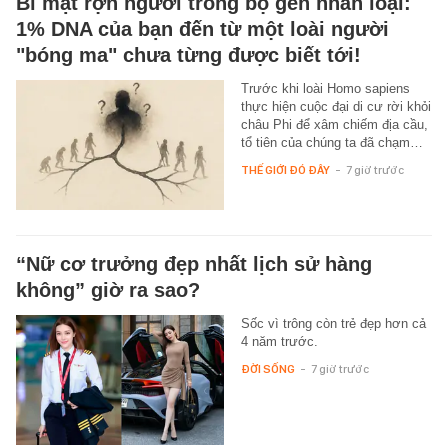
Bí mật rợn người trong bộ gen nhân loại:
1% DNA của bạn đến từ một loài người
"bóng ma" chưa từng được biết tới!
Trước khi loài Homo sapiens
thực hiện cuộc đại di cư rời khỏi
châu Phi để xâm chiếm địa cầu,
tổ tiên của chúng ta đã chạm…
THẾ GIỚI ĐÓ ĐÂY
-
7 giờ trước
“Nữ cơ trưởng đẹp nhất lịch sử hàng
không” giờ ra sao?
Sốc vì trông còn trẻ đẹp hơn cả
4 năm trước.
ĐỜI SỐNG
-
7 giờ trước