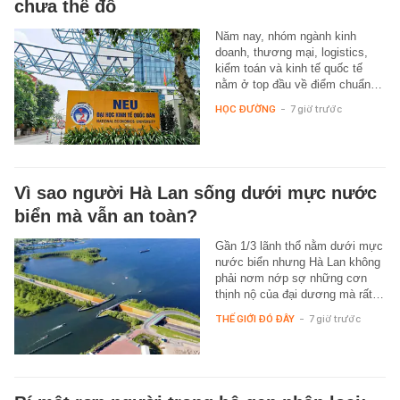
chưa thể đỗ
Năm nay, nhóm ngành kinh
doanh, thương mại, logistics,
kiểm toán và kinh tế quốc tế
nằm ở top đầu về điểm chuẩn…
HỌC ĐƯỜNG
-
7 giờ trước
Vì sao người Hà Lan sống dưới mực nước
biển mà vẫn an toàn?
Gần 1/3 lãnh thổ nằm dưới mực
nước biển nhưng Hà Lan không
phải nơm nớp sợ những cơn
thịnh nộ của đại dương mà rất…
THẾ GIỚI ĐÓ ĐÂY
-
7 giờ trước