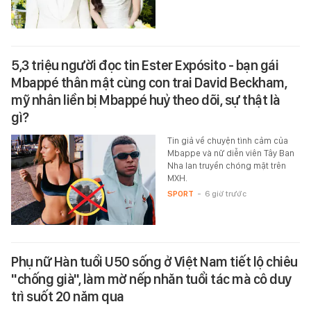
5,3 triệu người đọc tin Ester Expósito - bạn gái
Mbappé thân mật cùng con trai David Beckham,
mỹ nhân liền bị Mbappé huỷ theo dõi, sự thật là
gì?
Tin giả về chuyện tình cảm của
Mbappe và nữ diễn viên Tây Ban
Nha lan truyền chóng mặt trên
MXH.
SPORT
-
6 giờ trước
Phụ nữ Hàn tuổi U50 sống ở Việt Nam tiết lộ chiêu
"chống già", làm mờ nếp nhăn tuổi tác mà cô duy
trì suốt 20 năm qua