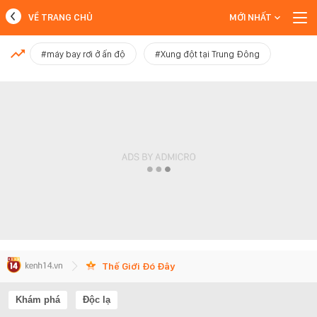
VỀ TRANG CHỦ
MỚI NHẤT
MỚI NHẤT
#máy bay rơi ở ấn độ
#Xung đột tại Trung Đông
Xem thêm
Thế Giới Đó Đây
Khám phá
Độc lạ