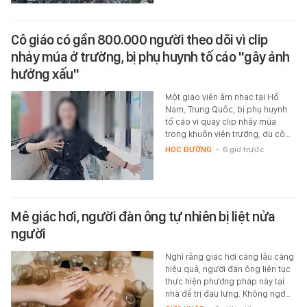
Cô giáo có gần 800.000 người theo dõi vì clip
nhảy múa ở trường, bị phụ huynh tố cáo "gây ảnh
hưởng xấu"
Một giáo viên âm nhạc tại Hồ
Nam, Trung Quốc, bị phụ huynh
tố cáo vì quay clip nhảy múa
trong khuôn viên trường, dù cô…
HỌC ĐƯỜNG
-
6 giờ trước
Mê giác hơi, người đàn ông tự nhiên bị liệt nửa
người
Nghĩ rằng giác hơi càng lâu càng
hiệu quả, người đàn ông liên tục
thực hiện phương pháp này tại
nhà để trị đau lưng. Không ngờ…