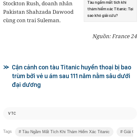
Stockton Rush, doanh nhân
Tàu ngầm mất tích khi
thám hiểm xác Titanic: Tại
Pakistan Shahzada Dawood
sao khó giải cứu?
cùng con trai Suleman.
Nguồn: France 24
Cận cảnh con tàu Titanic huyền thoại bị bao
trùm bởi vẻ u ám sau 111 năm nằm sâu dưới
đại dương
VTC
Tags
Tàu Ngầm Mất Tích Khi Thám Hiểm Xác Titanic
Giải Cứu