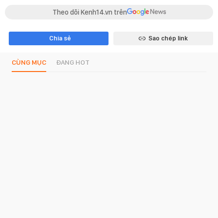
Theo dõi Kenh14.vn trên
Chia sẻ
Sao chép link
CÙNG MỤC
ĐANG HOT