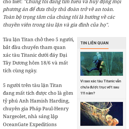
cho biết:
"Chúng tôi đang tìm hiểu và huy động mọi
phương án để đưa thủy thủ đoàn trở về an toàn.
Toàn bộ trọng tâm của chúng tôi là hướng về các
thuyền viên trong tàu lặn và gia đình của họ".
Tàu lặn Titan chở theo 5 người,
TIN LIÊN QUAN
bắt đầu chuyến tham quan
xác tàu Titanic dưới đáy Đại
Tây Dương hôm 18/6 và mất
tích cùng ngày.
Vì sao xác tàu Titanic vẫn
5 người trên tàu lặn Titan
chưa được trục vớt sau
đang mất tích được cho là gồm
111 năm?
tỷ phú Anh Hamish Harding,
chuyên gia Pháp Paul-Henry
Nargeolet, nhà
sáng lập
OceanGate Expeditions