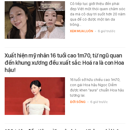
Cô tiếp tục giới thiệu đến phái
đẹp Việt một thói quen chăm sóc
da mà cô duy trì suốt hơn 20 năm
qua để có được một làn da
trông…
XEM MUA LUÔN
-
6 giờ trước
Xuất hiện mỹ nhân 16 tuổi cao 1m70, từ ngũ quan
đến khung xương đều xuất sắc: Hoá ra là con Hoa
hậu!
16 tuổi sở hữu chiều cao 1m70,
con gái Hoa hậu Ngọc Diễm
được khen “aura” chuẩn Hoa hậu
tương lai.
ĐỜI SỐNG
-
6 giờ trước