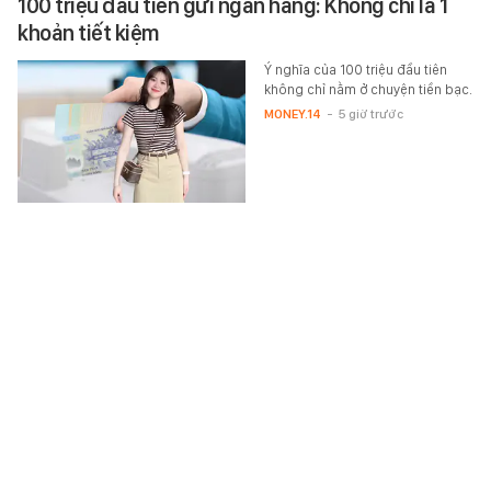
100 triệu đầu tiên gửi ngân hàng: Không chỉ là 1
khoản tiết kiệm
Ý nghĩa của 100 triệu đầu tiên
không chỉ nằm ở chuyện tiền bạc.
MONEY.14
-
5 giờ trước
Georgina nóng bỏng, quyến rũ vẫn bị miệt thị
ngoại hình, Ronaldo trấn an cực ấm lòng, đúng là
"chồng quốc dân"
Georgina Rodriguez tiết lộ lời
trấn an ấm áp của Ronaldo trước
làn sóng miệt thị ngoại hình.
SPORT
-
5 giờ trước