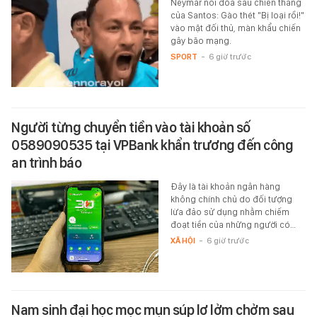
Neymar nổi đóa sau chiến thắng
của Santos: Gào thét "Bị loại rồi!"
vào mặt đối thủ, màn khẩu chiến
gây bão mạng.
SPORT
-
6 giờ trước
Người từng chuyển tiền vào tài khoản số
0589090535 tại VPBank khẩn trương đến công
an trình báo
Đây là tài khoản ngân hàng
không chính chủ do đối tượng
lừa đảo sử dụng nhằm chiếm
đoạt tiền của những người có…
XÃ HỘI
-
6 giờ trước
Nam sinh đại học mọc mụn súp lơ lởm chởm sau