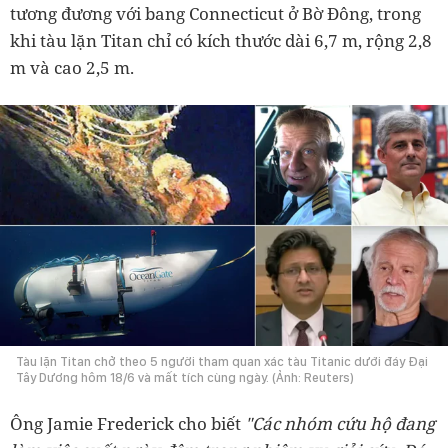
tương đương với bang Connecticut ở Bờ Đông, trong
khi tàu lặn Titan chỉ có kích thước dài 6,7 m, rộng 2,8
m và cao 2,5 m.
Tàu lặn Titan chở theo 5 người tham quan xác tàu Titanic dưới đáy Đại
Tây Dương hôm 18/6 và mất tích cùng ngày. (Ảnh: Reuters)
Ông Jamie Frederick cho biết
"Các nhóm cứu hộ đang