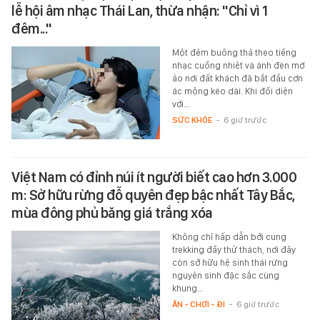
lễ hội âm nhạc Thái Lan, thừa nhận: "Chỉ vì 1
đêm..."
Một đêm buông thả theo tiếng
nhạc cuồng nhiệt và ánh đèn mờ
ảo nơi đất khách đã bắt đầu cơn
ác mộng kéo dài. Khi đối diện
với…
SỨC KHỎE
-
6 giờ trước
Việt Nam có đỉnh núi ít người biết cao hơn 3.000
m: Sở hữu rừng đỗ quyên đẹp bậc nhất Tây Bắc,
mùa đông phủ băng giá trắng xóa
Không chỉ hấp dẫn bởi cung
trekking đầy thử thách, nơi đây
còn sở hữu hệ sinh thái rừng
nguyên sinh đặc sắc cùng
khung…
ĂN - CHƠI - ĐI
-
6 giờ trước