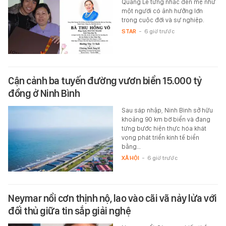
Quang Lê từng nhắc đến mẹ như
một người có ảnh hưởng lớn
trong cuộc đời và sự nghiệp.
STAR
-
6 giờ trước
Cận cảnh ba tuyến đường vươn biển 15.000 tỷ
đồng ở Ninh Bình
Sau sáp nhập, Ninh Bình sở hữu
khoảng 90 km bờ biển và đang
từng bước hiện thực hóa khát
vọng phát triển kinh tế biển
bằng…
XÃ HỘI
-
6 giờ trước
Neymar nổi cơn thịnh nộ, lao vào cãi vã nảy lửa với
đối thủ giữa tin sắp giải nghệ