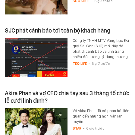
SỨC KHỎE
-
6 giờ trước
SJC phát cảnh báo tới toàn bộ khách hàng
Công ty TNHH MTV Vàng bạc Đá
quý Sài Gòn (SJC) mới đây đã
phát đi cảnh báo về tình trạng
nhiều đối tượng lợi dụng thương…
TEK-LIFE
-
6 giờ trước
Akira Phan và vợ CEO chia tay sau 3 tháng tổ chức
lễ cưới linh đình?
Vợ Akira Phan đã có phản hồi liên
quan đến những nghi vấn lan
truyền.
STAR
-
6 giờ trước