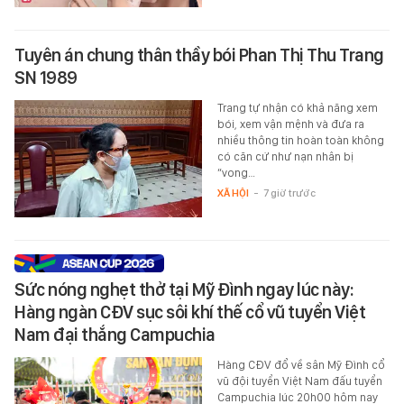
Tuyên án chung thân thầy bói Phan Thị Thu Trang
SN 1989
Trang tự nhận có khả năng xem
bói, xem vận mệnh và đưa ra
nhiều thông tin hoàn toàn không
có căn cứ như nạn nhân bị
“vong…
XÃ HỘI
-
7 giờ trước
Sức nóng nghẹt thở tại Mỹ Đình ngay lúc này:
Hàng ngàn CĐV sục sôi khí thế cổ vũ tuyển Việt
Nam đại thắng Campuchia
Hàng CĐV đổ về sân Mỹ Đình cổ
vũ đội tuyển Việt Nam đấu tuyển
Campuchia lúc 20h00 hôm nay