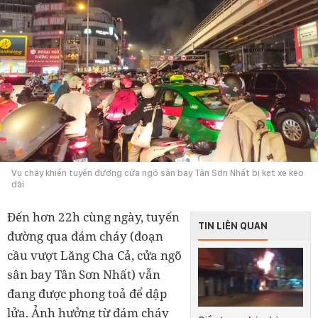
Vụ cháy khiến tuyến đường cửa ngõ sân bay Tân Sơn Nhất bị kẹt xe kéo
dài
Đến hơn 22h cùng ngày, tuyến
TIN LIÊN QUAN
đường qua đám cháy (đoạn
cầu vượt Lăng Cha Cả, cửa ngõ
sân bay Tân Sơn Nhất) vẫn
đang được phong toả để dập
lửa. Ảnh hưởng từ đám cháy