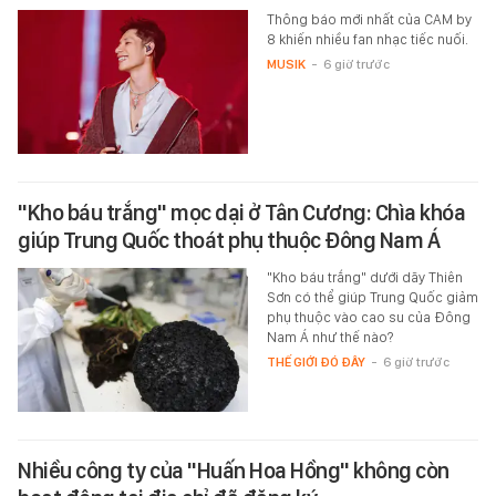
Thông báo mới nhất của CAM by
8 khiến nhiều fan nhạc tiếc nuối.
MUSIK
-
6 giờ trước
"Kho báu trắng" mọc dại ở Tân Cương: Chìa khóa
giúp Trung Quốc thoát phụ thuộc Đông Nam Á
"Kho báu trắng" dưới dãy Thiên
Sơn có thể giúp Trung Quốc giảm
phụ thuộc vào cao su của Đông
Nam Á như thế nào?
THẾ GIỚI ĐÓ ĐÂY
-
6 giờ trước
Nhiều công ty của "Huấn Hoa Hồng" không còn