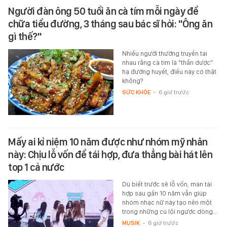
Người đàn ông 50 tuổi ăn cà tím mỗi ngày để
chữa tiểu đường, 3 tháng sau bác sĩ hỏi: "Ông ăn
gì thế?"
Nhiều người thường truyền tai
nhau rằng cà tím là "thần dược"
hạ đường huyết, điều này có thật
không?
SỨC KHỎE
-
6 giờ trước
Mấy ai kỉ niệm 10 năm được như nhóm mỹ nhân
này: Chịu lỗ vốn để tái hợp, đưa thẳng bài hát lên
top 1 cả nước
Dù biết trước sẽ lỗ vốn, màn tái
hợp sau gần 10 năm vẫn giúp
nhóm nhạc nữ này tạo nên một
trong những cú lội ngược dòng…
MUSIK
-
6 giờ trước