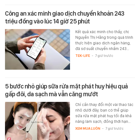
Công an xác minh giao dịch chuyển khoản 243
triệu đồng vào lúc 14 giờ 25 phút
Kết quả xác minh cho thấy, chị
Nguyễn Thị Hằng trong quá trình
thực hiện giao dịch ngân hàng,
đã sơ suất chuyển nhầm 243…
TEK-LIFE
-
7 giờ trước
5 bước nhỏ giúp sữa rửa mặt phát huy hiệu quả
gấp đôi, da sạch mà vẫn căng mướt
Chỉ cần thay đổi một vài thao tác
nhỏ dưới đây, bạn có thể giúp
sữa rửa mặt phát huy tối đa khả
năng làm sạch, đồng thời hạn…
XEM MUA LUÔN
-
7 giờ trước