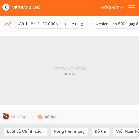
VỀ TRANG CHỦ
MỚI NHẤT
MỚI NHẤT
#Vụ buôn lậu 30.000 viên kim cương
#chiến dịch 500 ngày 
Xem thêm
Xã hội
Luật và Chính sách
Nóng trên mạng
Đô thị
Việt Nam H