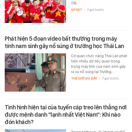
7/8.
SPORT
-
7 giờ trước
Phát hiện 5 đoạn video bất thường trong máy
tính nam sinh gây nổ súng ở trường học Thái Lan
Cơ quan chức năng Thái Lan phát
hiện nhiều dữ liệu quan trọng
trong máy tính của nam sinh gây
ra vụ nổ súng tại Trường…
THẾ GIỚI ĐÓ ĐÂY
-
7 giờ trước
Tình hình hiện tại của tuyến cáp treo lên thẳng nơi
được mệnh danh "lạnh nhất Việt Nam": Khi nào
đón khách?
Trong tương lai, du khách có thể