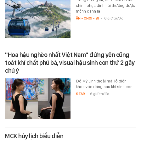
chinh phục đỉnh núi thường được
mệnh danh là
ĂN - CHƠI - ĐI
-
6 giờ trước
"Hoa hậu nghèo nhất Việt Nam" đứng yên cũng
toát khí chất phú bà, visual hậu sinh con thứ 2 gây
chú ý
Đỗ Mỹ Linh thoải mái lộ diện
khoe vóc dáng sau khi sinh con.
STAR
-
6 giờ trước
MCK hủy lịch biểu diễn