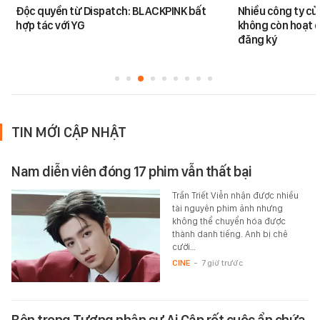
Độc quyền từ Dispatch: BLACKPINK bất
Nhiều công ty c
hợp tác với YG
không còn hoạt đ
đăng ký
TIN MỚI CẬP NHẬT
Nam diễn viên đóng 17 phim vẫn thất bại
Trần Triết Viễn nhận được nhiều
tài nguyên phim ảnh nhưng
không thể chuyển hóa được
thành danh tiếng. Anh bị chê
cười…
CINE
-
7 giờ trước
Bên trong Tượng nhân sư Ai Cập rốt cuộc ẩn chứa