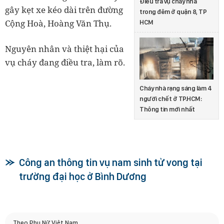
Điều tra vụ cháy nhà
gây kẹt xe kéo dài trên đường
trong đêm ở quận 8, TP
Cộng Hoà, Hoàng Văn Thụ.
HCM
Nguyên nhân và thiệt hại của
vụ cháy đang điều tra, làm rõ.
Cháy nhà rạng sáng làm 4
người chết ở TP.HCM:
Thông tin mới nhất
Công an thông tin vụ nam sinh tử vong tại
trường đại học ở Bình Dương
Theo Phụ Nữ Việt Nam