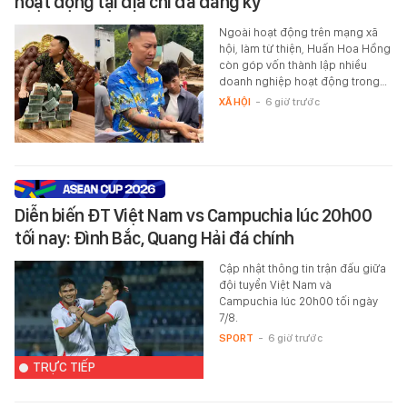
hoạt động tại địa chỉ đã đăng ký
Ngoài hoạt động trên mạng xã
hội, làm từ thiện, Huấn Hoa Hồng
còn góp vốn thành lập nhiều
doanh nghiệp hoạt động trong…
XÃ HỘI
-
6 giờ trước
Diễn biến ĐT Việt Nam vs Campuchia lúc 20h00
tối nay: Đình Bắc, Quang Hải đá chính
Cập nhật thông tin trận đấu giữa
đội tuyển Việt Nam và
Campuchia lúc 20h00 tối ngày
7/8.
SPORT
-
6 giờ trước
TRỰC TIẾP