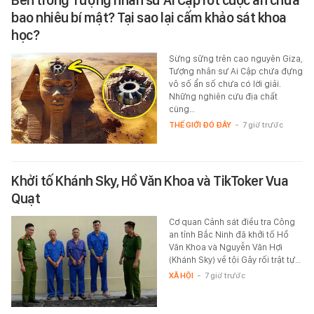
bao nhiêu bí mật? Tại sao lại cấm khảo sát khoa
học?
Sừng sững trên cao nguyên Giza,
Tượng nhân sư Ai Cập chứa đựng
vô số ẩn số chưa có lời giải.
Những nghiên cứu địa chất
cùng…
THẾ GIỚI ĐÓ ĐÂY
-
7 giờ trước
Khởi tố Khánh Sky, Hồ Văn Khoa và TikToker Vua
Quạt
Cơ quan Cảnh sát điều tra Công
an tỉnh Bắc Ninh đã khởi tố Hồ
Văn Khoa và Nguyễn Văn Hợi
(Khánh Sky) về tội Gây rối trật tự…
XÃ HỘI
-
7 giờ trước