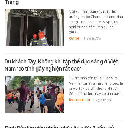
Trang
Một vụ hỏa hoạn xảy ra tại hội
trường thuộc Champa Island Nha
Trang - Resort Hotel & Spa, khu
nghỉ dưỡng nằm trên cù lao
giữa…
XÃ HỘI
-
6 giờ trước
Du khách Tây: Không khí tập thể dục sáng ở Việt
Nam 'có tính gây nghiện rất cao'
“Bí kíp sinh tồn khi du lịch Việt
Nam, ăn xả láng mà chả lo béo là
ra Hồ Tây lúc 6h; không khí vận
động hừng hực này có tính gây…
ĂN - CHƠI - ĐI
-
6 giờ trước
Đình Bắc lập siêu phẩm phá vây giữa 3 cầu thủ