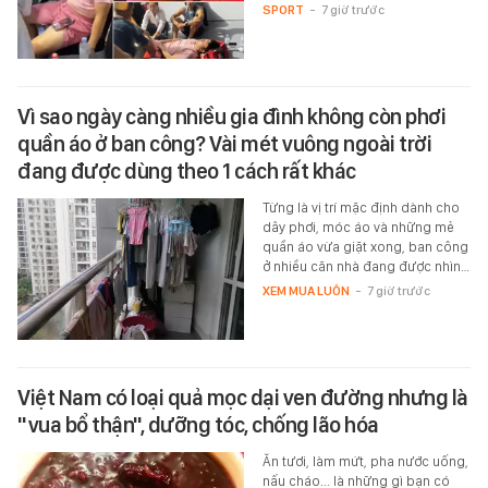
SPORT
-
7 giờ trước
Vì sao ngày càng nhiều gia đình không còn phơi
quần áo ở ban công? Vài mét vuông ngoài trời
đang được dùng theo 1 cách rất khác
Từng là vị trí mặc định dành cho
dây phơi, móc áo và những mẻ
quần áo vừa giặt xong, ban công
ở nhiều căn nhà đang được nhìn…
XEM MUA LUÔN
-
7 giờ trước
Việt Nam có loại quả mọc dại ven đường nhưng là
"vua bổ thận", dưỡng tóc, chống lão hóa
Ăn tươi, làm mứt, pha nước uống,
nấu cháo... là những gì bạn có