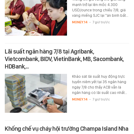
mạnh trở lại lên mốc 4.300
USD/ounce trong chiều 7/8, giá
vàng miếng SJC lại "án binh bất…
MONEY.14
-
7 giờ trước
Lãi suất ngân hàng 7/8 tại Agribank,
Vietcombank, BIDV, VietinBank, MB, Sacombank,
HDBank,...
Khảo sát lãi suất huy động trực
tuyến niêm yết tại 35 ngân hàng
ngày 7/8 cho thấy ACB vẫn là
ngân hàng có lãi suất cao nhất…
MONEY.14
-
7 giờ trước
Khống chế vụ cháy hội trường Champa Island Nha