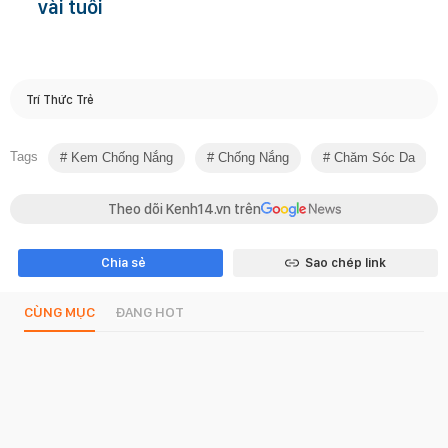
vài tuổi
Trí Thức Trẻ
Tags
Kem Chống Nắng
Chống Nắng
Chăm Sóc Da
Theo dõi Kenh14.vn trên
Chia sẻ
Sao chép link
CÙNG MỤC
ĐANG HOT