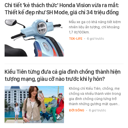
Chi tiết 'kẻ thách thức' Honda Vision vừa ra mắt:
Thiết kế đẹp như SH Mode, giá chỉ 34 triệu đồng
Mẫu xe ga có khả năng tiết kiệm
nhiên liệu ấn tượng, chỉ khoảng
1,7 lít/100km.
TEK-LIFE
-
6 giờ trước
Kiều Tiên từng đưa cả gia đình chồng thành hiện
tượng mạng, giàu cỡ nào trước khi ly hôn?
Không chỉ Kiều Tiên, chồng, mẹ
chồng và nhiều thành viên trong
gia đình chồng cũng từng trở
thành những gương mặt quen…
ĐỜI SỐNG
-
6 giờ trước