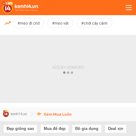
MỚI NHẤT
#mẹo đi chợ
#mẹo vặt
#chơi cây cảnh
Xem thêm
Xem Mua Luôn
Đẹp giống sao
Mua để đẹp
Đồ gia dụng
Deal xịn