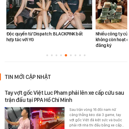
Độc quyền từ Dispatch: BLACKPINK bất
Nhiều công ty c
hợp tác với YG
không còn hoạt đ
đăng ký
TIN MỚI CẬP NHẬT
Tay vợt gốc Việt Luc Pham phải lên xe cấp cứu sau
trận đấu tại PPA Hồ Chí Minh
Sau trận vòng 16 đôi nam nữ
căng thẳng kéo dài 3 game, tay
vợt gốc Việt đã kiệt sức và buộc
phải rời nhà thi đấu bằng xe cấp…