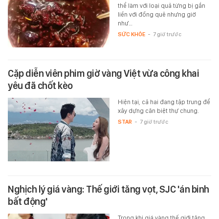
thể làm với loại quả từng bị gắn
liền với đồng quê nhưng giờ
như…
SỨC KHỎE
-
7 giờ trước
Cặp diễn viên phim giờ vàng Việt vừa công khai
yêu đã chốt kèo
Hiện tại, cả hai đang tập trung để
xây dựng căn biệt thự chung.
STAR
-
7 giờ trước
Nghịch lý giá vàng: Thế giới tăng vọt, SJC 'án binh
bất động'
Trong khi giá vàng thế giới tăng