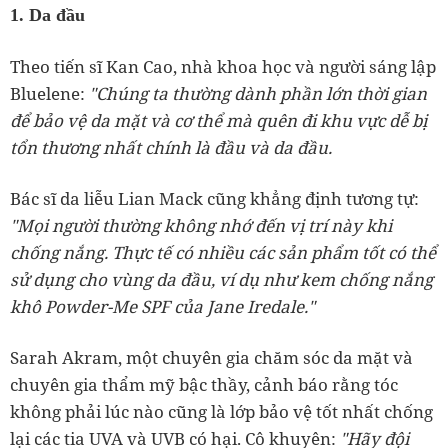
1. Da đầu
Theo tiến sĩ Kan Cao, nhà khoa học và người sáng lập
Bluelene:
"Chúng ta thường dành phần lớn thời gian
để bảo vệ da mặt và cơ thể mà quên đi khu vực dễ bị
tổn thương nhất chính là đầu và da đầu.
Bác sĩ da liễu Lian Mack cũng khẳng định tương tự:
"Mọi người thường không nhớ đến vị trí này khi
chống nắng. Thực tế có nhiều các sản phẩm tốt có thể
sử dụng cho vùng da đầu, ví dụ như kem chống nắng
khô Powder-Me SPF của Jane Iredale."
Sarah Akram, một chuyên gia chăm sóc da mặt và
chuyên gia thẩm mỹ bậc thầy, cảnh báo rằng tóc
không phải lúc nào cũng là lớp bảo vệ tốt nhất chống
lại các tia UVA và UVB có hại. Cô khuyên:
"Hãy đội