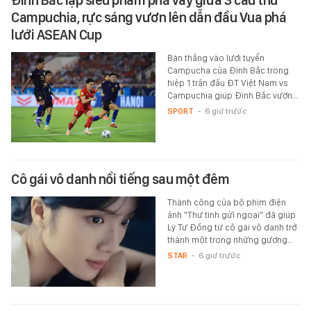
Campuchia, rực sáng vươn lên dẫn đầu Vua phá
lưới ASEAN Cup
Bàn thắng vào lưới tuyển
Campucha của Đình Bắc trong
hiệp 1 trận đấu ĐT Việt Nam vs
Campuchia giúp Đình Bắc vươn…
SPORT
-
6 giờ trước
Cô gái vô danh nổi tiếng sau một đêm
Thành công của bộ phim điện
ảnh "Thư tình gửi ngoại" đã giúp
Lý Tư Đồng từ cô gái vô danh trở
thành một trong những gương…
STAR
-
6 giờ trước