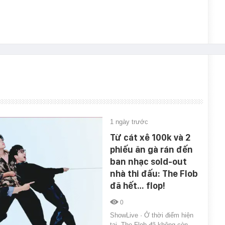
1 ngày trước
Từ cát xê 100k và 2
phiếu ăn gà rán đến
ban nhạc sold-out
nhà thi đấu: The Flob
đã hết… flop!
0
ShowLive · Ở thời điểm hiện
tại, The Flob đã không còn…