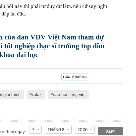
câu hỏi này thì phải tư duy dữ lắm, nếu cứ suy nghĩ
 đáp án đâu.
ấn của dàn VĐV Việt Nam tham dự
tốt nghiệp thạc sĩ trường top đầu
 khoa đại học
Bấm để thiết lập
ời giải thích
relax
câu hỏi tiếng việt
7
THÁNG 8
2026
XEM
m theo ngày