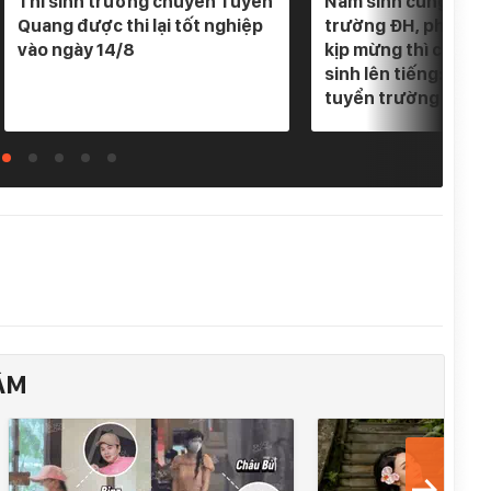
Thí sinh trường chuyên Tuyên
Nam sinh cùng lúc 
Quang được thi lại tốt nghiệp
trường ĐH, phụ hu
vào ngày 14/8
kịp mừng thì cơ qu
sinh lên tiếng: "Em
tuyển trường nào"
ÂM