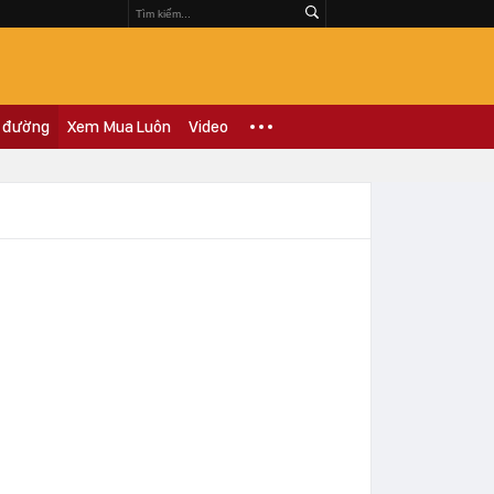
 đường
Xem Mua Luôn
Video