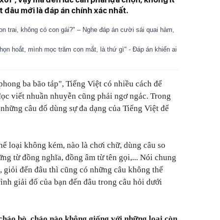
ết đâu mới là đáp án chính xác nhất.
on trai, không có con gái?" – Nghe đáp án cười sái quai hàm,
họn hoắt, mình mọc trăm con mắt, là thứ gì" - Đáp án khiến ai
hong ba bão táp", Tiếng Việt có nhiều cách để
đọc viết nhuần nhuyễn cũng phải ngơ ngác. Trong
 những câu đố dùng sự đa dạng của Tiếng Việt để
hể loại không kém, nào là chơi chữ, dùng câu so
hững từ đồng nghĩa, đồng âm từ tên gọi,... Nói chung
i, giỏi đến đâu thì cũng có những câu không thể
ình giải đố của bạn đến đâu trong câu hỏi dưới
 cháo bò, cháo nào không giống với những loại còn