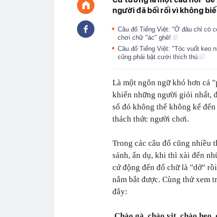
người đã bối rối vì không bi
Câu đố Tiếng Việt: "Ở đâu chỉ có c
chơi chữ "ác" ghê!
Câu đố Tiếng Việt: "Tóc vuốt keo n
cũng phải bật cười thích thú
Là một ngôn ngữ khó hơn cả "p
khiến những người giỏi nhất, 
số đó không thể không kể đến
thách thức người chơi.
Trong các câu đố cũng nhiều t
sánh, ẩn dụ, khi thì xài đến n
cứ động đến đố chữ là "dở" rồ
nắm bắt được. Cùng thử xem tr
đây:
Cháo gà, cháo vịt, cháo heo,