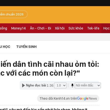
iểm chuẩn 2026
 sống
Money.14
Ăn - Chơi - Đi
Xã hội
Sức khỏe
Tek-life
Học
U HỌC
TUYỂN SINH
iến dân tình cãi nhau ỏm tỏi:
ác với các món còn lại?"
1:36
Nghe đọc bài
Theo dõi Kenh14.vn trên
xơi", vậy mà đến lúc cần phải lựa chọn, không ít