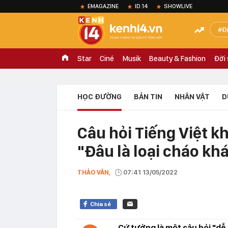
EMAGAZINE
ID.14
SHOWLIVE
Đ
Star
Ciné
Musik
Beauty & Fashion
Đời
HỌC ĐƯỜNG
BẢN TIN
NHÂN VẬT
D
Câu hỏi Tiếng Việt kh
"Đâu là loại cháo kh
THẢO VÂN,
07:41 13/05/2022
Chia sẻ
Cứ tưởng là một câu hỏi "dễ 