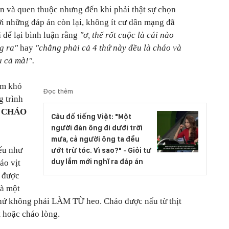
ản và quen thuộc nhưng đến khi phải thật sự chọn
ới những đáp án còn lại, không ít cư dân mạng đã
 để lại bình luận rằng
"ơ, thế rốt cuộc là cái nào
g ra"
hay
"chẳng phải cả 4 thứ này đều là cháo và
 cả mà!".
àm khó
Đọc thêm
 trình
à
CHÁO
Câu đố tiếng Việt: "Một
người đàn ông đi dưới trời
mưa, cả người ông ta đều
nếu như
ướt trừ tóc. Vì sao?" - Giỏi tư
duy lắm mới nghĩ ra đáp án
áo vịt
ò được
là một
hứ không phải LÀM TỪ heo. Cháo được nấu từ thịt
t hoặc cháo lòng.