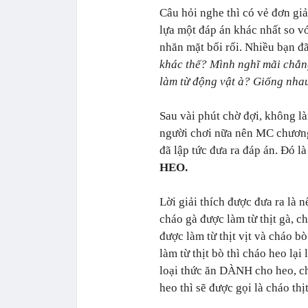
Câu hỏi nghe thì có vẻ đơn gi
lựa một đáp án khác nhất so v
nhăn mặt bối rối. Nhiều bạn đã
khác thế? Mình nghĩ mãi chẳn
làm từ động vật à? Giống nhau
Sau vài phút chờ đợi, không l
người chơi nữa nên MC chương
đã lập tức đưa ra đáp án. Đó l
HEO.
Lời giải thích được đưa ra là 
cháo gà được làm từ thịt gà, ch
được làm từ thịt vịt và cháo b
làm từ thịt bò thì cháo heo lại 
loại thức ăn DÀNH cho heo, c
heo thì sẽ được gọi là cháo thị