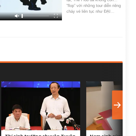
“flop” với những tour diễn riêng
cháy vé liên tục như ĐẠI…