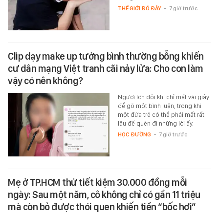
THẾ GIỚI ĐÓ ĐÂY
-
7 giờ trước
Clip dạy make up tưởng bình thường bỗng khiến
cư dân mạng Việt tranh cãi nảy lửa: Cho con làm
vậy có nên không?
Người lớn đôi khi chỉ mất vài giây
để gõ một bình luận, trong khi
một đứa trẻ có thể phải mất rất
lâu để quên đi những lời ấy.
HỌC ĐƯỜNG
-
7 giờ trước
Mẹ ở TP.HCM thử tiết kiệm 30.000 đồng mỗi
ngày: Sau một năm, cô không chỉ có gần 11 triệu
mà còn bỏ được thói quen khiến tiền “bốc hơi”