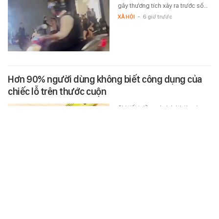
gây thương tích xảy ra trước số…
XÃ HỘI
-
6 giờ trước
Hơn 90% người dùng không biết công dụng của
chiếc lỗ trên thước cuộn
Chi tiết tưởng như dư thừa này
thực chất lại có những công
dụng rất hữu ích.
XEM MUA LUÔN
-
6 giờ trước
Công an truy tìm người có tên Trịnh Quang Nam
SN 1999