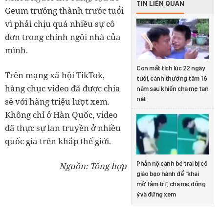
TIN LIÊN QUAN
Geum trưởng thành trước tuổi
vì phải chịu quá nhiều sự cô
đơn trong chính ngôi nhà của
mình.
Con mất tích lúc 22 ngày
Trên mạng xã hội TikTok,
tuổi, cảnh thương tâm 16
hàng chục video đã được chia
năm sau khiến cha mẹ tan
nát
sẻ với hàng triệu lượt xem.
Không chỉ ở Hàn Quốc, video
đã thực sự lan truyền ở nhiều
quốc gia trên khắp thế giới.
Phẫn nộ cảnh bé trai bị cô
Nguồn: Tổng hợp
giáo bạo hành để "khai
mở tâm trí", cha mẹ đồng
ý và đứng xem