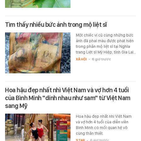
Tìm thấy nhiều bức ảnh trong mộ liệt sĩ
Một chiếc ví cũ cùng những bức
ảnh đã phai màu được phát hiện
trong phần mộ liệt sĩ tại Nghĩa
trang Liệt sĩ Mỹ Hiệp, tỉnh Gia Lai…
XÃ HỘI
-
6 giờ trước
Hoa hậu đẹp nhất nhì Việt Nam và vợ hơn 4 tuổi
của Bình Minh "dính nhau như sam" từ Việt Nam
sang Mỹ
Hoa hậu đẹp nhất nhì Việt Nam
và vợ hơn 4 tuổi của diễn viên
Bình Minh có mối quan hệ vô
cùng thân thiết.
STAR
-
6 giờ trước