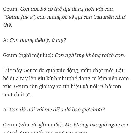
Geum:
Con ước bố có thể dịu dàng hơn với con.
"Geum Juk à", con mong bố sẽ gọi con trìu mến như
thế.
A:
Con mong điều gì ở mẹ?
Geum (nghĩ một lúc):
Con nghĩ mẹ không thích con.
Lúc này Geum đã quá xúc động, mím chặt môi. Cậu
bé đưa tay lên giữ kính như thể đang cố kìm nén cảm
xúc. Geum còn giơ tay ra tín hiệu và nói: "Chờ con
một chút ạ".
A:
Con đã nói với mẹ điều đó bao giờ chưa?
Geum (vẫn cúi gằm mặt):
Mẹ không bao giờ nghe con
nói cả. Con muốn mẹ chơi cùng con.