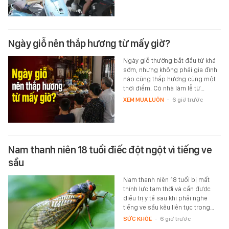
Ngày giỗ nên thắp hương từ mấy giờ?
Ngày giỗ thường bắt đầu từ khá
sớm, nhưng không phải gia đình
nào cũng thắp hương cùng một
thời điểm. Có nhà làm lễ từ…
XEM MUA LUÔN
-
6 giờ trước
Nam thanh niên 18 tuổi điếc đột ngột vì tiếng ve
sầu
Nam thanh niên 18 tuổi bị mất
thính lực tạm thời và cần được
điều trị y tế sau khi phải nghe
tiếng ve sầu kêu liên tục trong…
SỨC KHỎE
-
6 giờ trước