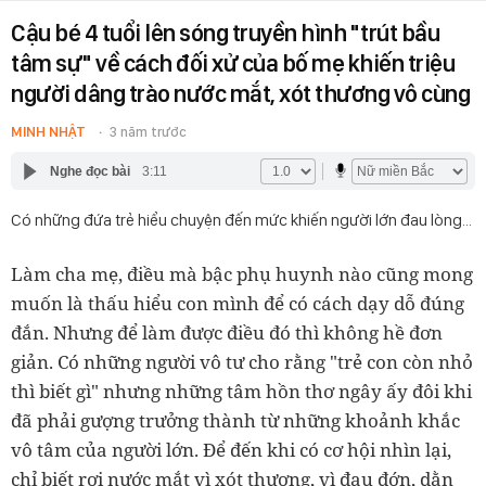
Cậu bé 4 tuổi lên sóng truyền hình "trút bầu
tâm sự" về cách đối xử của bố mẹ khiến triệu
người dâng trào nước mắt, xót thương vô cùng
MINH NHẬT
3 năm trước
Nghe đọc bài
3:11
Có những đứa trẻ hiểu chuyện đến mức khiến người lớn đau lòng...
Làm cha mẹ, điều mà bậc phụ huynh nào cũng mong
muốn là thấu hiểu con mình để có cách dạy dỗ đúng
đắn. Nhưng để làm được điều đó thì không hề đơn
giản. Có những người vô tư cho rằng "trẻ con còn nhỏ
thì biết gì" nhưng những tâm hồn thơ ngây ấy đôi khi
đã phải gượng trưởng thành từ những khoảnh khắc
vô tâm của người lớn. Để đến khi có cơ hội nhìn lại,
chỉ biết rơi nước mắt vì xót thương, vì đau đớn, dằn