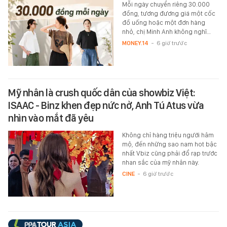
Mỗi ngày chuyển riêng 30.000
đồng, tương đương giá một cốc
đồ uống hoặc một đơn hàng
nhỏ, chị Minh Anh không nghĩ…
MONEY.14
-
6 giờ trước
Mỹ nhân là crush quốc dân của showbiz Việt:
ISAAC - Binz khen đẹp nức nở, Anh Tú Atus vừa
nhìn vào mắt đã yêu
Không chỉ hàng triệu người hâm
mộ, đến những sao nam hot bậc
nhất Vbiz cũng phải đổ rạp trước
nhan sắc của mỹ nhân này.
CINE
-
6 giờ trước