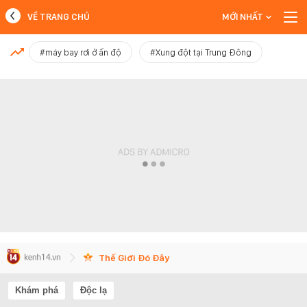
VỀ TRANG CHỦ
MỚI NHẤT
MỚI NHẤT
#máy bay rơi ở ấn độ
#Xung đột tại Trung Đông
Xem thêm
Thế Giới Đó Đây
Khám phá
Độc lạ