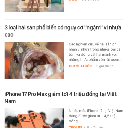
3 loại hải sản phổ biến có nguy cơ "ngậm" vi nhựa
cao
Các nghiên cứu về hải sản ghi
nhận vi nhựa trong nhiều loài cá,
tôm và động vật hai mảnh vỏ,
những thực phẩm vốn rất quen…
XEM MUA LUÔN
-
6 giờ trước
iPhone 17 Pro Max giảm tới 4 triệu đồng tại Việt
Nam
Nhiều mẫu iPhone 17 tại Việt Nam
đang được giảm từ 1-4,5 triệu
đồng.
TEK-LIFE
-
6 giờ trước