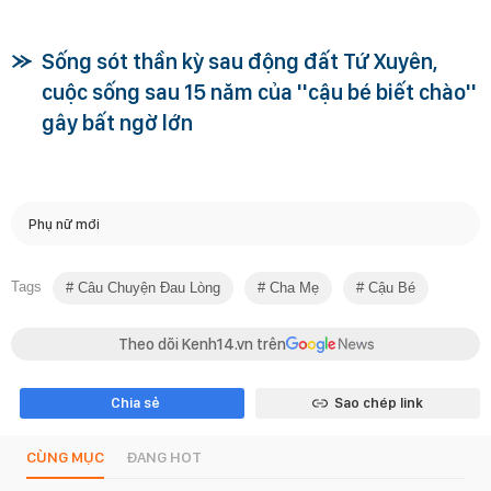
Sống sót thần kỳ sau động đất Tứ Xuyên,
cuộc sống sau 15 năm của ''cậu bé biết chào''
gây bất ngờ lớn
Phụ nữ mới
Tags
Câu Chuyện Đau Lòng
Cha Mẹ
Cậu Bé
Theo dõi Kenh14.vn trên
Chia sẻ
Sao chép link
CÙNG MỤC
ĐANG HOT