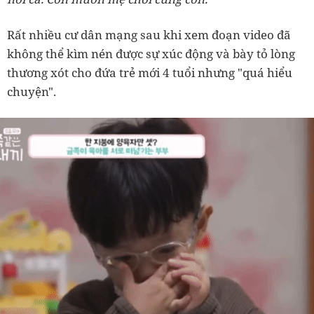
Rất nhiều cư dân mạng sau khi xem đoạn video đã
không thể kìm nén được sự xúc động và bày tỏ lòng
thương xót cho đứa trẻ mới 4 tuổi nhưng "quá hiểu
chuyện".