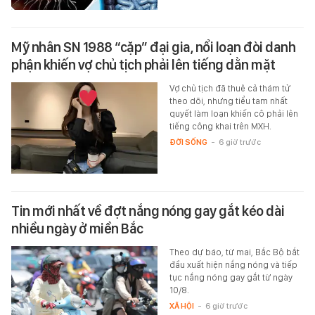
Mỹ nhân SN 1988 “cặp” đại gia, nổi loạn đòi danh
phận khiến vợ chủ tịch phải lên tiếng dằn mặt
Vợ chủ tịch đã thuê cả thám tử
theo dõi, nhưng tiểu tam nhất
quyết làm loạn khiến cô phải lên
tiếng công khai trên MXH.
ĐỜI SỐNG
-
6 giờ trước
Tin mới nhất về đợt nắng nóng gay gắt kéo dài
nhiều ngày ở miền Bắc
Theo dự báo, từ mai, Bắc Bộ bắt
đầu xuất hiện nắng nóng và tiếp
tục nắng nóng gay gắt từ ngày
10/8.
XÃ HỘI
-
6 giờ trước