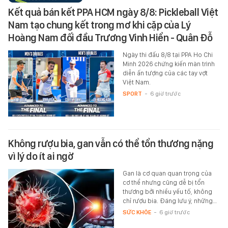
Kết quả bán kết PPA HCM ngày 8/8: Pickleball Việt
Nam tạo chung kết trong mơ khi cặp của Lý
Hoàng Nam đối đầu Trương Vinh Hiển - Quân Đỗ
Ngày thi đấu 8/8 tại PPA Ho Chi
Minh 2026 chứng kiến màn trình
diễn ấn tượng của các tay vợt
Việt Nam.
SPORT
-
6 giờ trước
Không rượu bia, gan vẫn có thể tổn thương nặng
vì lý do ít ai ngờ
Gan là cơ quan quan trọng của
cơ thể nhưng cũng dễ bị tổn
thương bởi nhiều yếu tố, không
chỉ rượu bia. Đáng lưu ý, những…
SỨC KHỎE
-
6 giờ trước