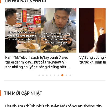
TIN NỔI BẬT KÊNH14
Kênh TikTok chỉ cách tự lấy bánh ở siêu
Vợ Song Joong K
thị, order mì cay… hút cả triệu view: Vì
trước khi dính tin
sao những chuyện tưởng ai cũng biết…
TIN MỚI CẬP NHẬT
Thanh tra Chính phủ chuyển Bộ Công an thông tin