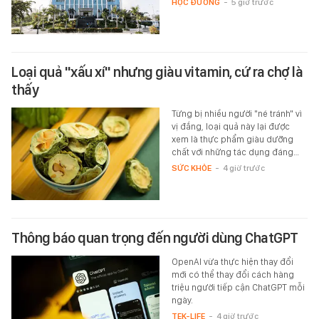
HỌC ĐƯỜNG
-
5 giờ trước
Loại quả "xấu xí" nhưng giàu vitamin, cứ ra chợ là
thấy
Từng bị nhiều người "né tránh" vì
vị đắng, loại quả này lại được
xem là thực phẩm giàu dưỡng
chất với những tác dụng đáng…
SỨC KHỎE
-
4 giờ trước
Thông báo quan trọng đến người dùng ChatGPT
OpenAI vừa thực hiện thay đổi
mới có thể thay đổi cách hàng
triệu người tiếp cận ChatGPT mỗi
ngày.
TEK-LIFE
-
4 giờ trước