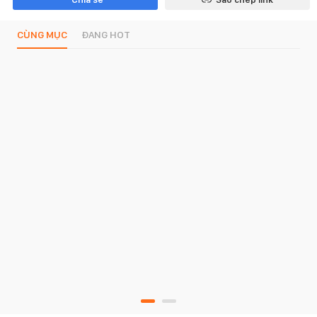
CÙNG MỤC
ĐANG HOT