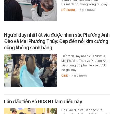
Heimlich chỉ trong vòng 60 giây…
SỨC KHỎE
-
4 giờ trước
Người duy nhất át vía được nhan sắc Phương Anh
Đào và Mai Phương Thúy: Đẹp đến nỗi kim cương
cũng không sánh bằng
Đến 2 đại mỹ nhân của Vbiz là
Mai Phương Thúy và Phương Anh
Đào cũng có phần lép vế trước
cô gái này.
CINE
-
4 giờ trước
Lần đầu tiên Bộ GD&ĐT làm điều này
Bộ Giáo dục và Đào tạo vừa