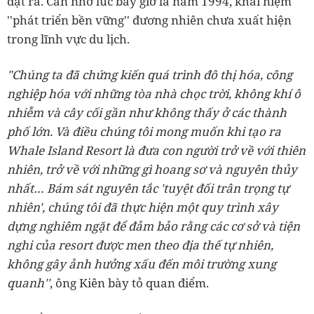
đặt ra. Cần nhớ lúc bấy giờ là năm 1994, khái niệm
''phát triển bền vững'' đương nhiên chưa xuất hiện
trong lĩnh vực du lịch.
"Chúng ta đã chứng kiến quá trình đô thị hóa, công
nghiệp hóa với những tòa nhà chọc trời, không khí ô
nhiễm và cây cối gần như không thấy ở các thành
phố lớn. Và điều chúng tôi mong muốn khi tạo ra
Whale Island Resort là đưa con người trở về với thiên
nhiên, trở về với những gì hoang sơ và nguyên thủy
nhất… Bám sát nguyên tắc 'tuyệt đối trân trọng tự
nhiên', chúng tôi đã thực hiện một quy trình xây
dựng nghiêm ngặt để đảm bảo rằng các cơ sở và tiện
nghi của resort được men theo địa thế tự nhiên,
không gây ảnh hưởng xấu đến môi trường xung
quanh''
, ông Kiên bày tỏ quan điểm.