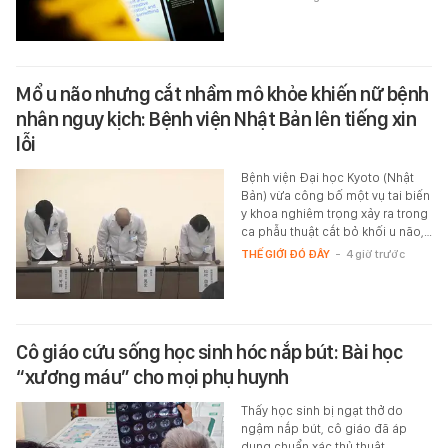
Mổ u não nhưng cắt nhầm mô khỏe khiến nữ bệnh
nhân nguy kịch: Bệnh viện Nhật Bản lên tiếng xin
lỗi
Bệnh viện Đại học Kyoto (Nhật
Bản) vừa công bố một vụ tai biến
y khoa nghiêm trọng xảy ra trong
ca phẫu thuật cắt bỏ khối u não,…
THẾ GIỚI ĐÓ ĐÂY
-
4 giờ trước
Cô giáo cứu sống học sinh hóc nắp bút: Bài học
“xương máu” cho mọi phụ huynh
Thấy học sinh bị ngạt thở do
ngậm nắp bút, cô giáo đã áp
dụng chuẩn xác thủ thuật