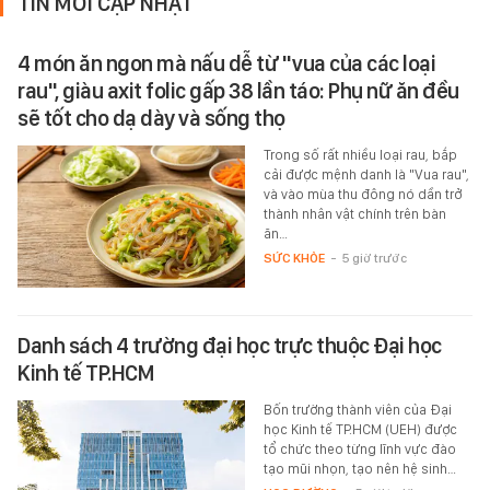
TIN MỚI CẬP NHẬT
4 món ăn ngon mà nấu dễ từ "vua của các loại
rau", giàu axit folic gấp 38 lần táo: Phụ nữ ăn đều
sẽ tốt cho dạ dày và sống thọ
Trong số rất nhiều loại rau, bắp
cải được mệnh danh là "Vua rau",
và vào mùa thu đông nó dần trở
thành nhân vật chính trên bàn
ăn…
SỨC KHỎE
-
5 giờ trước
Danh sách 4 trường đại học trực thuộc Đại học
Kinh tế TP.HCM
Bốn trường thành viên của Đại
học Kinh tế TP.HCM (UEH) được
tổ chức theo từng lĩnh vực đào
tạo mũi nhọn, tạo nên hệ sinh…