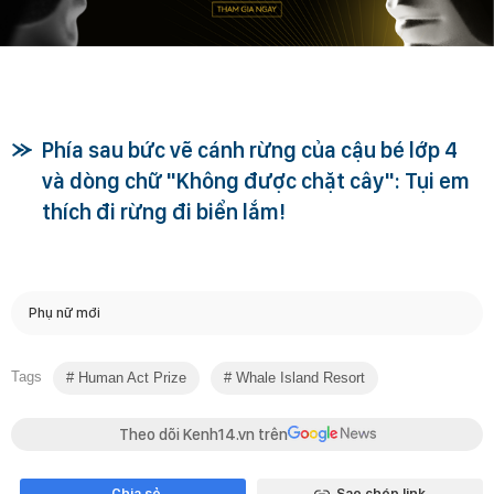
Phía sau bức vẽ cánh rừng của cậu bé lớp 4
và dòng chữ "Không được chặt cây": Tụi em
thích đi rừng đi biển lắm!
Phụ nữ mới
Tags
Human Act Prize
Whale Island Resort
Theo dõi Kenh14.vn trên
Chia sẻ
Sao chép link