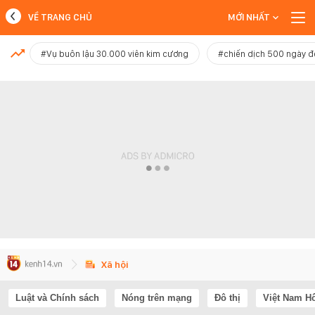
VỀ TRANG CHỦ
MỚI NHẤT
MỚI NHẤT
#Vụ buôn lậu 30.000 viên kim cương
#chiến dịch 500 ngày 
Xem thêm
Xã hội
Luật và Chính sách
Nóng trên mạng
Đô thị
Việt Nam H