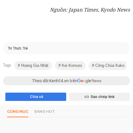
Nguồn: Japan Times, Kyodo News
Trí Thức Trẻ
Tags
Hoàng Gia Nhật
Kei Komuro
Công Chúa Kako
Theo dõi Kenh14.vn trên
Chia sẻ
Sao chép link
CÙNG MỤC
ĐANG HOT