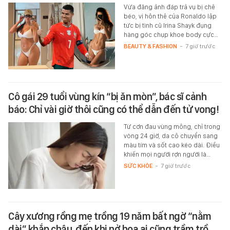
Vừa đăng ảnh đáp trả vụ bị chê
béo, vị hôn thê của Ronaldo lập
tức bị tình cũ Irina Shayk đụng
hàng góc chụp khoe body cực…
BEAUTY & FASHION
-
7 giờ trước
Cô gái 29 tuổi vùng kín “bị ăn mòn”, bác sĩ cảnh
báo: Chỉ vài giờ thôi cũng có thể dẫn đến tử vong!
Từ cơn đau vùng mông, chỉ trong
vòng 24 giờ, da cô chuyển sang
màu tím và sốt cao kéo dài. Điều
khiến mọi người rợn người là…
SỨC KHỎE
-
7 giờ trước
Cây xương rồng mẹ trồng 19 năm bất ngờ “nằm
dài” khắp chậu, đến khi nở hoa ai cũng trầm trồ