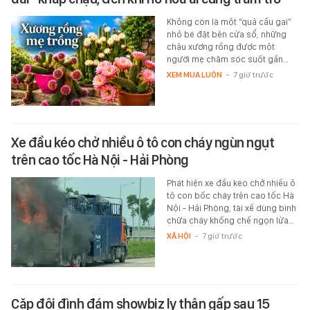
Không còn là một “quả cầu gai”
nhỏ bé đặt bên cửa sổ, những
chậu xương rồng được một
người mẹ chăm sóc suốt gần…
XEM MUA LUÔN
-
7 giờ trước
Xe đầu kéo chở nhiều ô tô con cháy ngùn ngụt
trên cao tốc Hà Nội - Hải Phòng
Phát hiện xe đầu kéo chở nhiều ô
tô con bốc cháy trên cao tốc Hà
Nội - Hải Phòng, tài xế dùng bình
chữa cháy khống chế ngọn lửa…
XÃ HỘI
-
7 giờ trước
Cặp đôi đình đám showbiz ly thân gấp sau 15