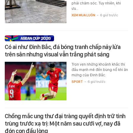
phải chăm sóc. Tuy nhiên, khi
ưu…
XEM MUA LUÔN
-
6 giờ trước
Có ai như Đình Bắc, đá bóng tranh chấp nảy lửa
trên sân nhưng visual vẫn trắng phát sáng
Trọn vẹn những khoảnh khắc thi
đấu mạnh mẽ đến bùng nổ khi ăn
mừng của Đình Bắc.
SPORT
-
6 giờ trước
Chồng mắc ung thư đại tràng quyết định trữ tinh
trùng trước xạ trị: Một năm sau cưới vợ, nay đã
đón con đầu lòng