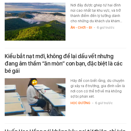
Nơi đây được ghép từ hai đỉnh
núi cao nhất tại khu vực, và trở
thành điểm đến lý tưởng dành
cho những du khách ưa khám…
ĂN - CHƠI - ĐI
-
6 giờ trước
Kiểu bắt nạt mới, không để lại dấu vết nhưng
đang âm thầm “ăn mòn” con bạn, đặc biệt là các
bé gái
Hãy để con biết rằng, dù chuyện
gì xảy ra ở trường, gia đình vẫn là
nơi con có thể trở về mà không
sợ bị phán xét.
HỌC ĐƯỜNG
-
6 giờ trước