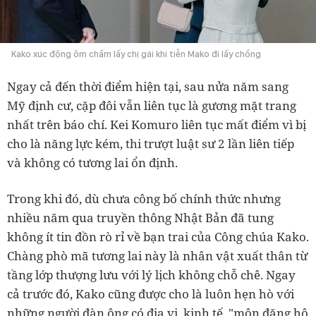
Kako xúc động ôm chầm lấy chị gái khi tiễn Mako đi lấy chồng
Ngay cả đến thời điểm hiện tại, sau nửa năm sang
Mỹ định cư, cặp đôi vẫn liên tục là gương mặt trang
nhất trên báo chí. Kei Komuro liên tục mất điểm vì bị
cho là năng lực kém, thi trượt luật sư 2 lần liên tiếp
và không có tương lai ổn định.
Trong khi đó, dù chưa công bố chính thức nhưng
nhiều năm qua truyền thông Nhật Bản đã tung
không ít tin đồn rò rỉ về bạn trai của Công chúa Kako.
Chàng phò mã tương lai này là nhân vật xuất thân từ
tầng lớp thượng lưu với lý lịch không chỗ chê. Ngay
cả trước đó, Kako cũng được cho là luôn hẹn hò với
những người đàn ông có địa vị, kinh tế, "môn đăng hộ