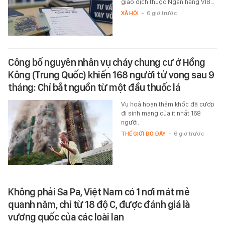
giao dịch thuộc Ngân hàng VIB…
XÃ HỘI
-
6 giờ trước
Công bố nguyên nhân vụ cháy chung cư ở Hồng
Kông (Trung Quốc) khiến 168 người tử vong sau 9
tháng: Chỉ bắt nguồn từ một đầu thuốc lá
Vụ hoả hoạn thảm khốc đã cướp
đi sinh mạng của ít nhất 168
người.
THẾ GIỚI ĐÓ ĐÂY
-
6 giờ trước
Không phải Sa Pa, Việt Nam có 1 nơi mát mẻ
quanh năm, chỉ từ 18 độ C, được đánh giá là
vương quốc của các loài lan