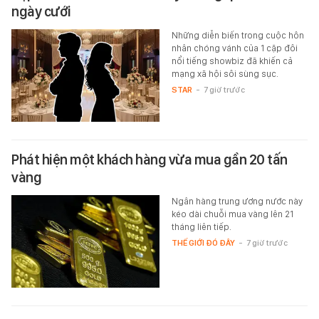
ngày cưới
Những diễn biến trong cuộc hôn
nhân chóng vánh của 1 cặp đôi
nổi tiếng showbiz đã khiến cả
mạng xã hội sôi sùng sục.
STAR
-
7 giờ trước
Phát hiện một khách hàng vừa mua gần 20 tấn
vàng
Ngân hàng trung ương nước này
kéo dài chuỗi mua vàng lên 21
tháng liên tiếp.
THẾ GIỚI ĐÓ ĐÂY
-
7 giờ trước