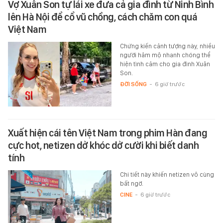
Vợ Xuân Son tự lái xe đưa cả gia đình từ Ninh Bình
lên Hà Nội để cổ vũ chồng, cách chăm con quá
Việt Nam
Chứng kiến cảnh tượng này, nhiều
người hâm mộ nhanh chóng thể
hiện tình cảm cho gia đình Xuân
Son.
ĐỜI SỐNG
-
6 giờ trước
Xuất hiện cái tên Việt Nam trong phim Hàn đang
cực hot, netizen dở khóc dở cười khi biết danh
tính
Chi tiết này khiến netizen vô cùng
bất ngờ.
CINE
-
6 giờ trước