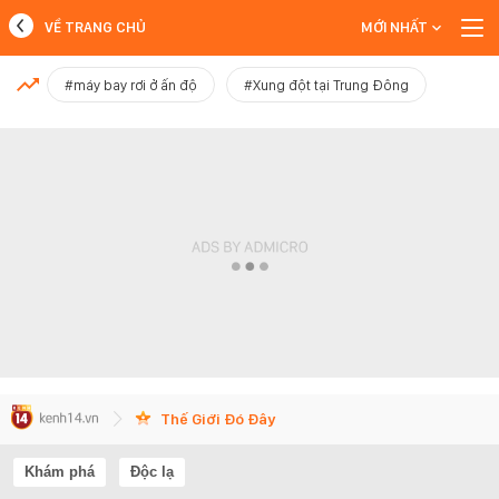
VỀ TRANG CHỦ
MỚI NHẤT
MỚI NHẤT
#máy bay rơi ở ấn độ
#Xung đột tại Trung Đông
Xem thêm
Thế Giới Đó Đây
Khám phá
Độc lạ