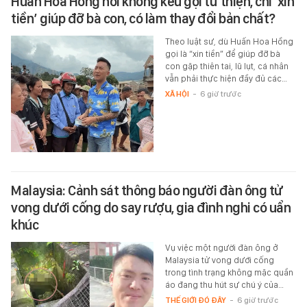
Huấn Hoa Hồng nói không kêu gọi từ thiện, chỉ ‘xin
tiền’ giúp đỡ bà con, có làm thay đổi bản chất?
Theo luật sư, dù Huấn Hoa Hồng
gọi là “xin tiền” để giúp đỡ bà
con gặp thiên tai, lũ lụt, cá nhân
vẫn phải thực hiện đầy đủ các…
XÃ HỘI
-
6 giờ trước
Malaysia: Cảnh sát thông báo người đàn ông tử
vong dưới cống do say rượu, gia đình nghi có uẩn
khúc
Vụ việc một người đàn ông ở
Malaysia tử vong dưới cống
trong tình trạng không mặc quần
áo đang thu hút sự chú ý của…
THẾ GIỚI ĐÓ ĐÂY
-
6 giờ trước