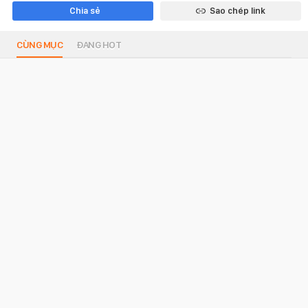
Chia sẻ
Sao chép link
CÙNG MỤC
ĐANG HOT