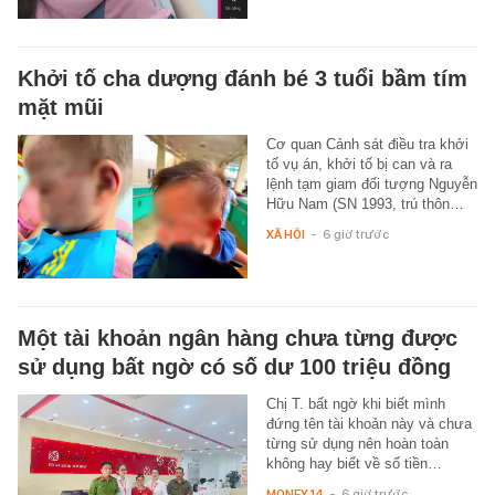
Khởi tố cha dượng đánh bé 3 tuổi bầm tím
mặt mũi
Cơ quan Cảnh sát điều tra khởi
tố vụ án, khởi tố bị can và ra
lệnh tạm giam đối tượng Nguyễn
Hữu Nam (SN 1993, trú thôn…
XÃ HỘI
-
6 giờ trước
Một tài khoản ngân hàng chưa từng được
sử dụng bất ngờ có số dư 100 triệu đồng
Chị T. bất ngờ khi biết mình
đứng tên tài khoản này và chưa
từng sử dụng nên hoàn toàn
không hay biết về số tiền…
MONEY.14
-
6 giờ trước