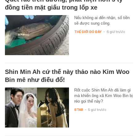
đồng tiền mặt giấu trong lốp xe
Nếu không ai đến nhận, số tiền
sẽ được sung công.
THẾ GIỚI ĐÓ ĐÂY
-
6 giờ trước
Shin Min Ah cứ thế này thảo nào Kim Woo
Bin mê như điếu đổ!
Rốt cuộc Shin Min Ah đã làm gì
mà khiến ông xã Kim Woo Bin bị
réo gọi thế này?
STAR
-
5 giờ trước