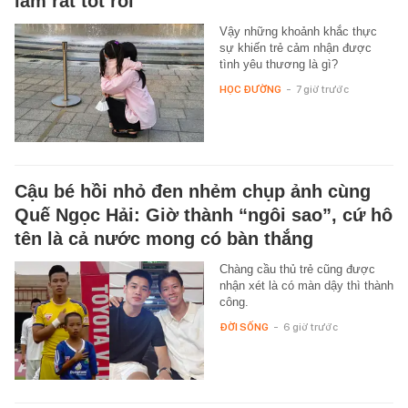
làm rất tốt rồi
Vậy những khoảnh khắc thực
sự khiến trẻ cảm nhận được
tình yêu thương là gì?
HỌC ĐƯỜNG
-
7 giờ trước
Cậu bé hồi nhỏ đen nhẻm chụp ảnh cùng
Quế Ngọc Hải: Giờ thành “ngôi sao”, cứ hô
tên là cả nước mong có bàn thắng
Chàng cầu thủ trẻ cũng được
nhận xét là có màn dậy thì thành
công.
ĐỜI SỐNG
-
6 giờ trước