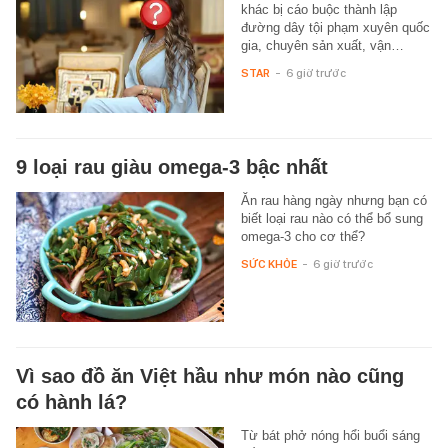
khác bị cáo buộc thành lập
đường dây tội phạm xuyên quốc
gia, chuyên sản xuất, vận…
STAR
-
6 giờ trước
9 loại rau giàu omega-3 bậc nhất
Ăn rau hàng ngày nhưng bạn có
biết loại rau nào có thể bổ sung
omega-3 cho cơ thể?
SỨC KHỎE
-
6 giờ trước
Vì sao đồ ăn Việt hầu như món nào cũng
có hành lá?
Từ bát phở nóng hổi buổi sáng