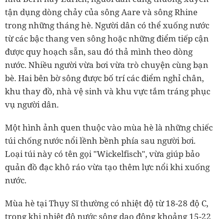
tận dụng dòng chảy của sông Aare và sông Rhine
trong những tháng hè. Người dân có thể xuống nước
từ các bậc thang ven sông hoặc những điểm tiếp cận
được quy hoạch sẵn, sau đó thả mình theo dòng
nước. Nhiều người vừa bơi vừa trò chuyện cùng bạn
bè. Hai bên bờ sông được bố trí các điểm nghỉ chân,
khu thay đồ, nhà vệ sinh và khu vực tắm tráng phục
vụ người dân.
Một hình ảnh quen thuộc vào mùa hè là những chiếc
túi chống nước nổi lềnh bềnh phía sau người bơi.
Loại túi này có tên gọi "Wickelfisch", vừa giúp bảo
quản đồ đạc khô ráo vừa tạo thêm lực nổi khi xuống
nước.
Mùa hè tại Thụy Sĩ thường có nhiệt độ từ 18-28 độ C,
trong khi nhiệt độ nước sông dao động khoảng 15-22