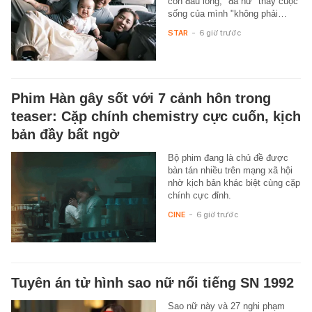
con đầu lòng, "đả nữ" thấy cuộc
sống của mình "không phải…
STAR
-
6 giờ trước
Phim Hàn gây sốt với 7 cảnh hôn trong
teaser: Cặp chính chemistry cực cuốn, kịch
bản đầy bất ngờ
Bộ phim đang là chủ đề được
bàn tán nhiều trên mạng xã hội
nhờ kịch bản khác biệt cùng cặp
chính cực đỉnh.
CINE
-
6 giờ trước
Tuyên án tử hình sao nữ nổi tiếng SN 1992
Sao nữ này và 27 nghi phạm