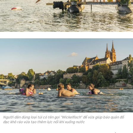
Người dân dùng loại túi có tên gọi "Wickelfisch" để vừa giúp bảo quản đồ
đạc khô ráo vừa tạo thêm lực nổi khi xuống nước