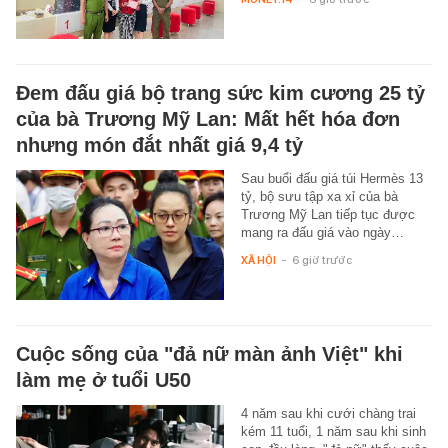
Đem đấu giá bộ trang sức kim cương 25 tỷ
của bà Trương Mỹ Lan: Mất hết hóa đơn
nhưng món đắt nhất giá 9,4 tỷ
Sau buổi đấu giá túi Hermès 13
tỷ, bộ sưu tập xa xỉ của bà
Trương Mỹ Lan tiếp tục được
mang ra đấu giá vào ngày…
XÃ HỘI
-
6 giờ trước
Cuộc sống của "đả nữ màn ảnh Việt" khi
làm mẹ ở tuổi U50
4 năm sau khi cưới chàng trai
kém 11 tuổi, 1 năm sau khi sinh