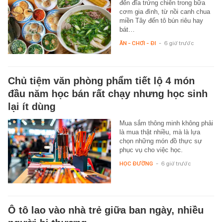
đến đĩa trứng chiên trong bữa
cơm gia đình, từ nồi canh chua
miền Tây đến tô bún riêu hay
bát…
ĂN - CHƠI - ĐI
-
6 giờ trước
Chủ tiệm văn phòng phẩm tiết lộ 4 món
đầu năm học bán rất chạy nhưng học sinh
lại ít dùng
Mua sắm thông minh không phải
là mua thật nhiều, mà là lựa
chọn những món đồ thực sự
phục vụ cho việc học.
HỌC ĐƯỜNG
-
6 giờ trước
Ô tô lao vào nhà trẻ giữa ban ngày, nhiều