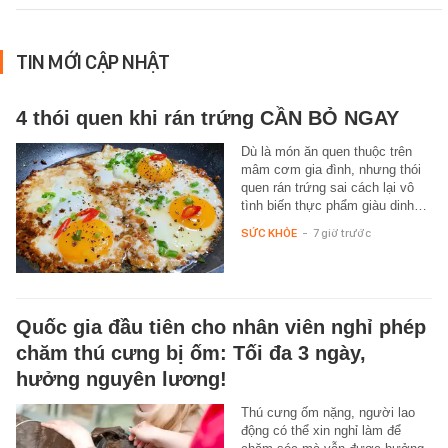
TIN MỚI CẬP NHẬT
4 thói quen khi rán trứng CẦN BỎ NGAY
Dù là món ăn quen thuộc trên
mâm cơm gia đình, nhưng thói
quen rán trứng sai cách lại vô
tình biến thực phẩm giàu dinh…
SỨC KHỎE
-
7 giờ trước
Quốc gia đầu tiên cho nhân viên nghỉ phép
chăm thú cưng bị ốm: Tối đa 3 ngày,
hưởng nguyên lương!
Thú cưng ốm nặng, người lao
động có thể xin nghỉ làm để