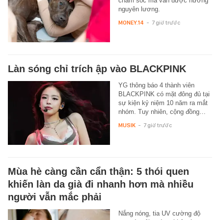
chăm sóc mà vẫn được hưởng
nguyên lương.
MONEY.14
-
7 giờ trước
Làn sóng chỉ trích ập vào BLACKPINK
YG thông báo 4 thành viên
BLACKPINK có mặt đông đủ tại
sự kiện kỷ niệm 10 năm ra mắt
nhóm. Tuy nhiên, cộng đồng…
MUSIK
-
7 giờ trước
Mùa hè càng cần cẩn thận: 5 thói quen
khiến làn da già đi nhanh hơn mà nhiều
người vẫn mắc phải
Nắng nóng, tia UV cường độ