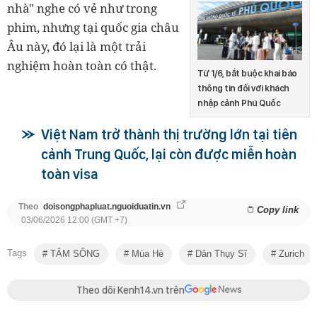
nhà" nghe có vẻ như trong
phim, nhưng tại quốc gia châu
Âu này, đó lại là một trải
nghiệm hoàn toàn có thật.
Từ 1/6, bắt buộc khai báo
thông tin đối với khách
nhập cảnh Phú Quốc
Việt Nam trở thành thị trường lớn tại tiên
cảnh Trung Quốc, lại còn được miễn hoàn
toàn visa
Theo
doisongphapluat.nguoiduatin.vn
Copy link
03/06/2026 12:00 (GMT +7)
Tags
TẮM SÔNG
Mùa Hè
Dân Thụy Sĩ
Zurich
Theo dõi Kenh14.vn trên