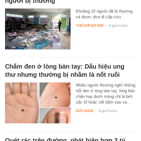
người bị thương
Khoảng 10 người đã bị thương
và được đưa đi cấp cứu.
THẾ GIỚI ĐÓ ĐÂY
-
6 giờ trước
Chấm đen ở lòng bàn tay: Dấu hiệu ung
thư nhưng thường bị nhầm là nốt ruồi
Nhiều người thường nghĩ những
nốt đen ở lòng bàn tay, lòng bàn
chân hay dưới móng chỉ là bớt
sắc tố hoặc vết bầm sau va…
SỨC KHỎE
-
6 giờ trước
Quét rác trên đường, phát hiện hơn 3 tỷ