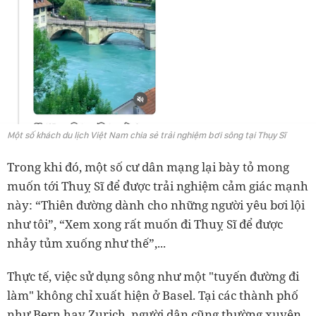
Một số khách du lịch Việt Nam chia sẻ trải nghiệm bơi sông tại Thụy Sĩ
Trong khi đó, một số cư dân mạng lại bày tỏ mong
muốn tới Thuỵ Sĩ để được trải nghiệm cảm giác mạnh
này: “Thiên đường dành cho những người yêu bơi lội
như tôi”, “Xem xong rất muốn đi Thuỵ Sĩ để được
nhảy tủm xuống như thế”,...
Thực tế, việc sử dụng sông như một "tuyến đường đi
làm" không chỉ xuất hiện ở Basel. Tại các thành phố
như Bern hay Zurich, người dân cũng thường xuyên