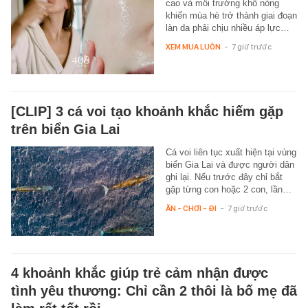
cao và môi trường khô nóng
khiến mùa hè trở thành giai đoạn
làn da phải chịu nhiều áp lực…
XEM MUA LUÔN
-
7 giờ trước
[CLIP] 3 cá voi tạo khoảnh khắc hiếm gặp
trên biển Gia Lai
Cá voi liên tục xuất hiện tại vùng
biển Gia Lai và được người dân
ghi lại. Nếu trước đây chỉ bắt
gặp từng con hoặc 2 con, lần…
ĂN - CHƠI - ĐI
-
7 giờ trước
4 khoảnh khắc giúp trẻ cảm nhận được
tình yêu thương: Chỉ cần 2 thôi là bố mẹ đã