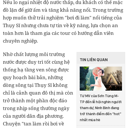
Nếu lo ngại nhiệt độ nước thấp, du khách có thể mặc
đồ lặn để giữ ấm và tăng khả năng nổi. Trong trường
hợp muốn thử trải nghiệm "bơi đi làm" nổi tiếng của
Thụy Sĩ nhưng chưa tự tin về kỹ năng, lựa chọn an
toàn hơn là tham gia các tour có hướng dẫn viên
chuyên nghiệp.
Nhờ chất lượng môi trường
TIN LIÊN QUAN
nước được duy trì tốt cùng hệ
thống hạ tầng ven sông được
quy hoạch bài bản, những
dòng sông tại Thụy Sĩ không
chỉ là cảnh quan đô thị mà còn
Từ MV của Sơn Tùng M-
trở thành một phần độc đáo
TP đến lễ hội nghìn người
trong nhịp sống thường ngày
tham dự, Ninh Bình đang
trở thành điểm đến “hot”
của người dân địa phương.
nhất mùa hè
Chuyện "tan làm rồi bơi về