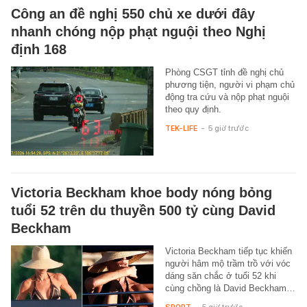
Công an đề nghị 550 chủ xe dưới đây
nhanh chóng nộp phạt nguội theo Nghị
định 168
Phòng CSGT tỉnh đề nghị chủ
phương tiện, người vi phạm chủ
động tra cứu và nộp phạt nguội
theo quy định.
TEK-LIFE
-
5 giờ trước
Victoria Beckham khoe body nóng bỏng
tuổi 52 trên du thuyền 500 tỷ cùng David
Beckham
Victoria Beckham tiếp tục khiến
người hâm mộ trầm trồ với vóc
dáng săn chắc ở tuổi 52 khi
cùng chồng là David Beckham…
SPORT
-
5 giờ trước