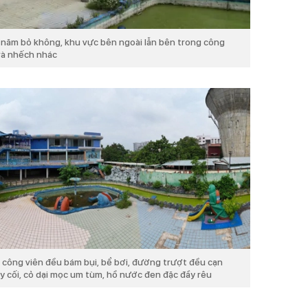
 năm bỏ không, khu vực bên ngoài lẫn bên trong công
và nhếch nhác
g công viên đều bám bụi, bể bơi, đường trượt đều cạn
y cối, cỏ dại mọc um tùm, hồ nước đen đặc đầy rêu