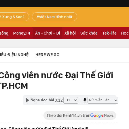
ó Xứng 5 Sao?
Việt Nam đỉnh nhất
 sống
Money.14
Ăn - Chơi - Đi
Xã hội
Sức khỏe
Tek-life
Học
TIÊU ĐIỆU NGHỆ
HERE WE GO
Công viên nước Đại Thế Giới
 TP.HCM
0:12
Nghe đọc bài
Theo dõi Kenh14.vn trên
g, Công viên nước Đại Thế Giới (quận 5,