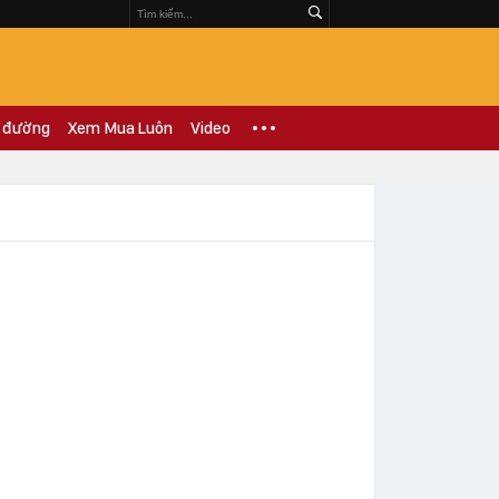
 đường
Xem Mua Luôn
Video