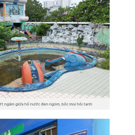
rượt ngâm giữa hồ nước đen ngòm, bốc mùi hôi tanh