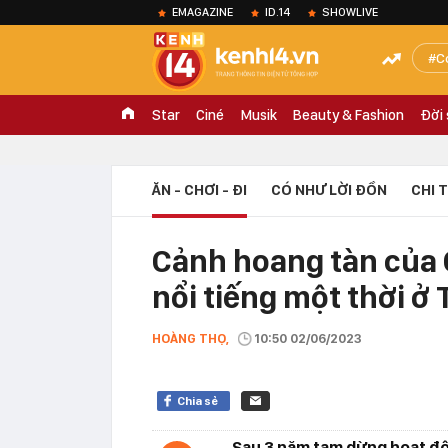
EMAGAZINE
ID.14
SHOWLIVE
C
Star
Ciné
Musik
Beauty & Fashion
Đời
ĂN - CHƠI - ĐI
CÓ NHƯ LỜI ĐỒN
CHI 
Cảnh hoang tàn của 
nổi tiếng một thời ở
HOÀNG THỌ,
10:50 02/06/2023
Chia sẻ
Sau 3 năm tạm dừng hoạt độn