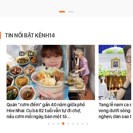
TIN NỔI BẬT KÊNH14
Quán “cơm đếm” gần 40 năm giữa phố
Tang lễ nam ca s
Hòe Nhai: Cụ bà 82 tuổi vẫn tự đi chợ,
vong dưới sông: 
nấu cơm mỗi ngày, bán một tô…
nghẹn, dàn sao t