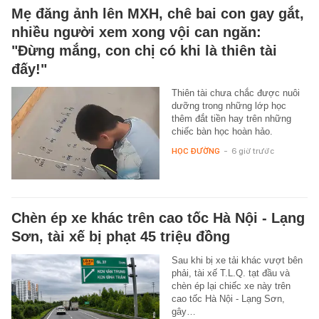
Mẹ đăng ảnh lên MXH, chê bai con gay gắt,
nhiều người xem xong vội can ngăn:
"Đừng mắng, con chị có khi là thiên tài
đấy!"
Thiên tài chưa chắc được nuôi
dưỡng trong những lớp học
thêm đắt tiền hay trên những
chiếc bàn học hoàn hảo.
HỌC ĐƯỜNG
-
6 giờ trước
Chèn ép xe khác trên cao tốc Hà Nội - Lạng
Sơn, tài xế bị phạt 45 triệu đồng
Sau khi bị xe tải khác vượt bên
phải, tài xế T.L.Q. tạt đầu và
chèn ép lại chiếc xe này trên
cao tốc Hà Nội - Lạng Sơn,
gây…