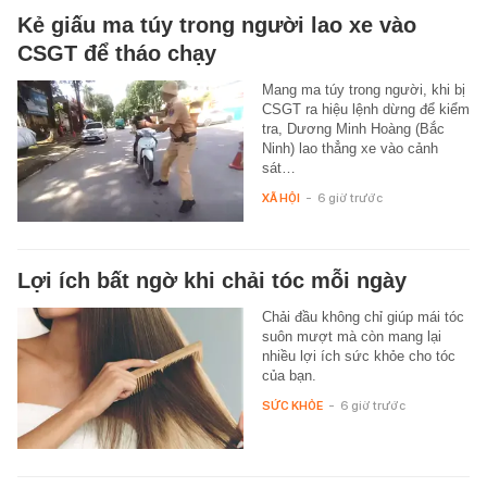
Kẻ giấu ma túy trong người lao xe vào
CSGT để tháo chạy
Mang ma túy trong người, khi bị
CSGT ra hiệu lệnh dừng để kiểm
tra, Dương Minh Hoàng (Bắc
Ninh) lao thẳng xe vào cảnh
sát…
XÃ HỘI
-
6 giờ trước
Lợi ích bất ngờ khi chải tóc mỗi ngày
Chải đầu không chỉ giúp mái tóc
suôn mượt mà còn mang lại
nhiều lợi ích sức khỏe cho tóc
của bạn.
SỨC KHỎE
-
6 giờ trước