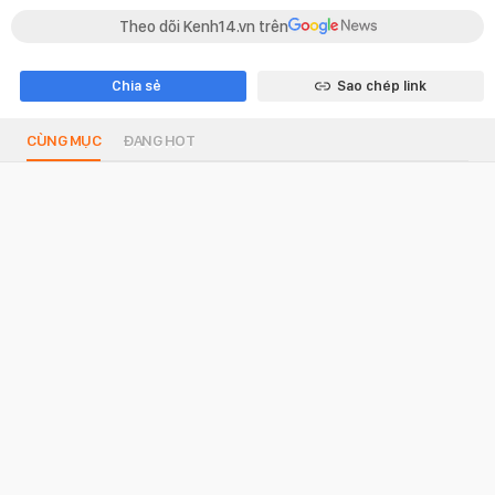
Theo dõi Kenh14.vn trên
Chia sẻ
Sao chép link
CÙNG MỤC
ĐANG HOT