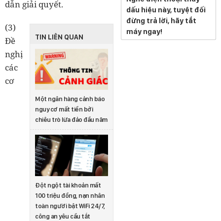
dẫn giải quyết.
dấu hiệu này, tuyệt đối
đừng trả lời, hãy tắt
(3)
máy ngay!
TIN LIÊN QUAN
Đề
nghị
các
cơ
Một ngân hàng cảnh báo
nguy cơ mất tiền bởi
chiêu trò lừa đảo đầu năm
Đột ngột tài khoản mất
100 triệu đồng, nạn nhân
toàn người bật WiFi 24/7,
công an yêu cầu tắt