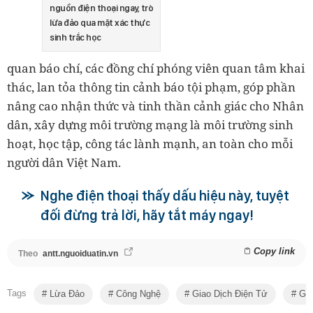
nguồn điện thoại ngay, trò
lừa đảo qua mặt xác thực
sinh trắc học
quan báo chí, các đồng chí phóng viên quan tâm khai
thác, lan tỏa thông tin cảnh báo tội phạm, góp phần
nâng cao nhận thức và tinh thần cảnh giác cho Nhân
dân, xây dựng môi trường mạng là môi trường sinh
hoạt, học tập, công tác lành mạnh, an toàn cho mỗi
người dân Việt Nam.
Nghe điện thoại thấy dấu hiệu này, tuyệt
đối đừng trả lời, hãy tắt máy ngay!
Copy link
Theo
antt.nguoiduatin.vn
Tags
Lừa Đảo
Công Nghệ
Giao Dịch Điện Tử
Gia