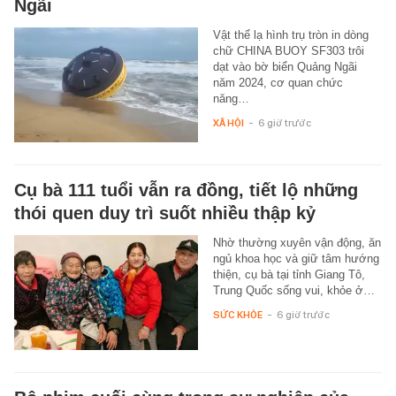
Ngãi
Vật thể lạ hình trụ tròn in dòng
chữ CHINA BUOY SF303 trôi
dạt vào bờ biển Quảng Ngãi
năm 2024, cơ quan chức
năng…
XÃ HỘI
-
6 giờ trước
Cụ bà 111 tuổi vẫn ra đồng, tiết lộ những
thói quen duy trì suốt nhiều thập kỷ
Nhờ thường xuyên vận động, ăn
ngủ khoa học và giữ tâm hướng
thiện, cụ bà tại tỉnh Giang Tô,
Trung Quốc sống vui, khỏe ở…
SỨC KHỎE
-
6 giờ trước