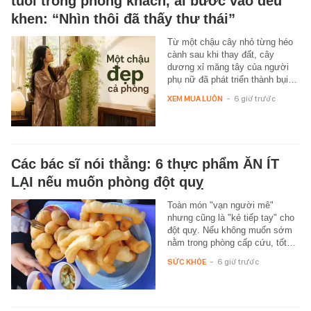
tuổi trong phòng khách, ai bước vào đều
khen: “Nhìn thôi đã thấy thư thái”
Từ một chậu cây nhỏ từng héo
cành sau khi thay đất, cây
dương xỉ măng tây của người
phụ nữ đã phát triển thành bụi…
XEM MUA LUÔN
-
6 giờ trước
Các bác sĩ nói thẳng: 6 thực phẩm ĂN ÍT
LẠI nếu muốn phòng đột quỵ
Toàn món "vạn người mê"
nhưng cũng là "kẻ tiếp tay" cho
đột quỵ. Nếu không muốn sớm
nằm trong phòng cấp cứu, tốt…
SỨC KHỎE
-
6 giờ trước