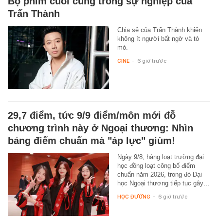
Bộ phim cuối cùng trong sự nghiệp của
Trấn Thành
Chia sẻ của Trấn Thành khiến
không ít người bất ngờ và tò
mò.
CINE
-
6 giờ trước
29,7 điểm, tức 9/9 điểm/môn mới đỗ
chương trình này ở Ngoại thương: Nhìn
bảng điểm chuẩn mà "áp lực" giùm!
Ngày 9/8, hàng loạt trường đại
học đồng loạt công bố điểm
chuẩn năm 2026, trong đó Đại
học Ngoại thương tiếp tục gây…
HỌC ĐƯỜNG
-
6 giờ trước