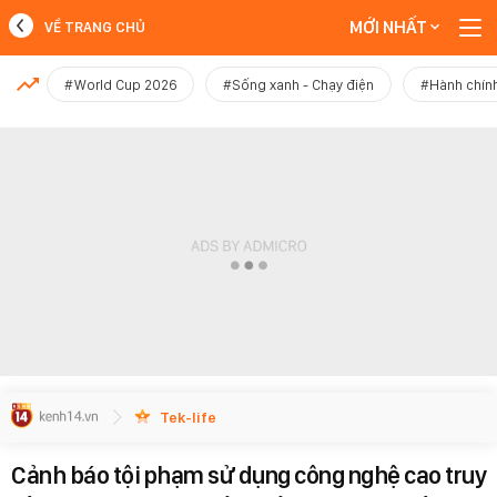
MỚI NHẤT
VỀ TRANG CHỦ
MỚI NHẤT
#World Cup 2026
#Sống xanh - Chạy điện
#Hành chính
Xem thêm
Tek-life
Cảnh báo tội phạm sử dụng công nghệ cao truy