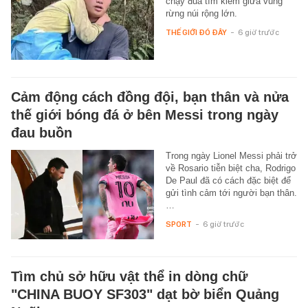
chạy đua tìm kiếm giữa vùng
rừng núi rộng lớn.
THẾ GIỚI ĐÓ ĐÂY
-
6 giờ trước
Cảm động cách đồng đội, bạn thân và nửa
thế giới bóng đá ở bên Messi trong ngày
đau buồn
Trong ngày Lionel Messi phải trở
về Rosario tiễn biệt cha, Rodrigo
De Paul đã có cách đặc biệt để
gửi tình cảm tới người bạn thân.
…
SPORT
-
6 giờ trước
Tìm chủ sở hữu vật thể in dòng chữ
"CHINA BUOY SF303" dạt bờ biển Quảng