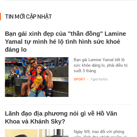
TIN MỚI CẬP NHẬT
Bạn gái xinh đẹp của "thần đồng" Lamine
Yamal tự mình hé lộ tình hình sức khoẻ
đáng lo
Bạn gái Lamine Yamal tiết lộ
sức khỏe đáng lo, phải điều trị
suốt 3 tháng.
SPORT
-
7 giờ trước
Lãnh đạo địa phương nói gì về Hồ Văn
Khoa và Khánh Sky?
Ngày 9/8, trao đổi với phóng