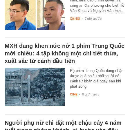
viên, lãnh đạo chính quyền và
công an địa phương cho biết Hồ
Văn Khoa và Nguyễn Văn Hợi…
XÃ HỘI
-
7 giờ trước
MXH đang khen nức nở 1 phim Trung Quốc
mới chiếu: 4 tập không một chi tiết thừa,
xuất sắc từ cảnh đầu tiên
Bộ phim Trung Quốc đang nhận
được quá nhiều những lời có
cánh từ khán giả ngay sau khi
phát sóng.
CINE
-
6 giờ trước
Người phụ nữ chỉ đặt một chậu cây 4 năm