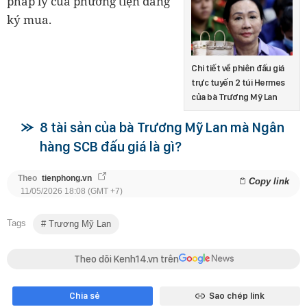
pháp lý của phương tiện đăng
ký mua.
Chi tiết về phiên đấu giá
trực tuyến 2 túi Hermes
của bà Trương Mỹ Lan
8 tài sản của bà Trương Mỹ Lan mà Ngân
hàng SCB đấu giá là gì?
Theo
tienphong.vn
Copy link
11/05/2026 18:08 (GMT +7)
Tags
Trương Mỹ Lan
Theo dõi Kenh14.vn trên
Chia sẻ
Sao chép link