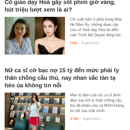
Cô giáo dạy Hoá gây sốt phim giờ vàng,
hút triệu lượt xem là ai?
Chỉ xuất hiện ít phút trong Mùa
Hè Năm Ấy, những đoạn clip
của cô Sinh dạy Hoá do diễn
viên Trình Mỹ Duyên đóng hút…
CINE
-
6 giờ trước
Nữ ca sĩ cờ bạc nợ 15 tỷ đến mức phải ly
thân chồng cầu thủ, nay nhan sắc tàn tạ
héo úa không tin nổi
Màn lộ diện của nữ ca sĩ đình
đám sau khi ly thân chồng cầu
thủ đã khiến cho cả MXH không
tin nổi vào mắt mình.
STAR
-
6 giờ trước