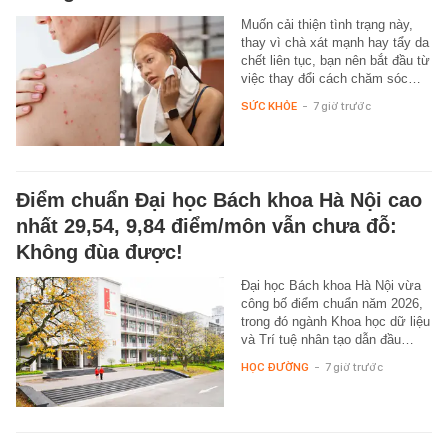
Muốn cải thiện tình trạng này,
thay vì chà xát mạnh hay tẩy da
chết liên tục, bạn nên bắt đầu từ
việc thay đổi cách chăm sóc…
SỨC KHỎE
-
7 giờ trước
Điểm chuẩn Đại học Bách khoa Hà Nội cao
nhất 29,54, 9,84 điểm/môn vẫn chưa đỗ:
Không đùa được!
Đại học Bách khoa Hà Nội vừa
công bố điểm chuẩn năm 2026,
trong đó ngành Khoa học dữ liệu
và Trí tuệ nhân tạo dẫn đầu…
HỌC ĐƯỜNG
-
7 giờ trước