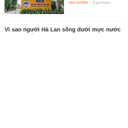
HỌC ĐƯỜNG
-
6 giờ trước
Vì sao người Hà Lan sống dưới mực nước
biển mà vẫn an toàn?
Gần 1/3 lãnh thổ nằm dưới mực
nước biển nhưng Hà Lan không
phải nơm nớp sợ những cơn
thịnh nộ của đại dương mà rất…
THẾ GIỚI ĐÓ ĐÂY
-
6 giờ trước
Bí mật rợn người trong bộ gen nhân loại:
1% DNA của bạn đến từ một loài người
"bóng ma" chưa từng được biết tới!
Trước khi loài Homo sapiens
thực hiện cuộc đại di cư rời khỏi