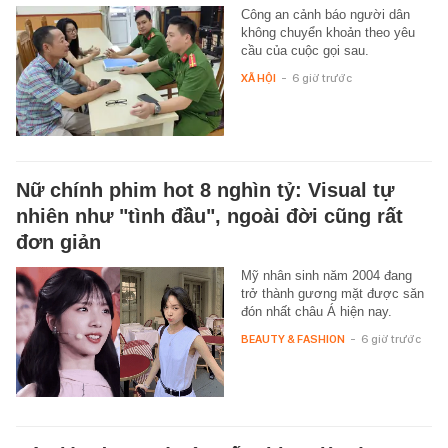
Công an cảnh báo người dân
không chuyển khoản theo yêu
cầu của cuộc gọi sau.
XÃ HỘI
-
6 giờ trước
Nữ chính phim hot 8 nghìn tỷ: Visual tự
nhiên như "tình đầu", ngoài đời cũng rất
đơn giản
Mỹ nhân sinh năm 2004 đang
trở thành gương mặt được săn
đón nhất châu Á hiện nay.
BEAUTY & FASHION
-
6 giờ trước