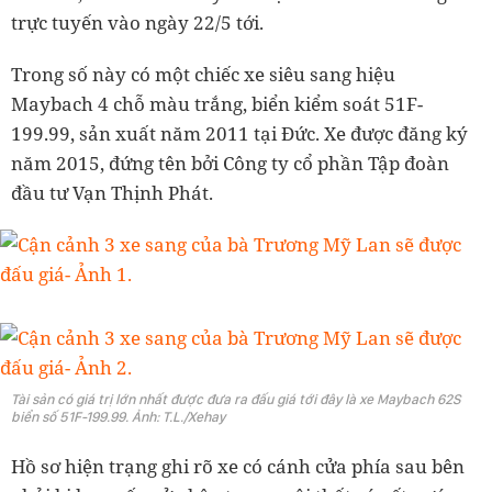
trực tuyến vào ngày 22/5 tới.
Trong số này có một chiếc xe siêu sang hiệu
Maybach 4 chỗ màu trắng, biển kiểm soát 51F-
199.99, sản xuất năm 2011 tại Đức. Xe được đăng ký
năm 2015, đứng tên bởi Công ty cổ phần Tập đoàn
đầu tư Vạn Thịnh Phát.
Tài sản có giá trị lớn nhất được đưa ra đấu giá tới đây là xe Maybach 62S
biển số 51F-199.99. Ảnh: T.L./Xehay
Hồ sơ hiện trạng ghi rõ xe có cánh cửa phía sau bên