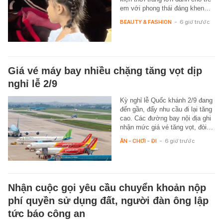
em với phong thái đáng khen…
BEAUTY & FASHION
-
6 giờ trước
Giá vé máy bay nhiều chặng tăng vọt dịp
nghỉ lễ 2/9
Kỳ nghỉ lễ Quốc khánh 2/9 đang
đến gần, đẩy nhu cầu đi lại tăng
cao. Các đường bay nội địa ghi
nhận mức giá vé tăng vọt, đòi…
ĂN - CHƠI - ĐI
-
6 giờ trước
Nhận cuộc gọi yêu cầu chuyển khoản nộp
phí quyền sử dụng đất, người đàn ông lập
tức báo công an