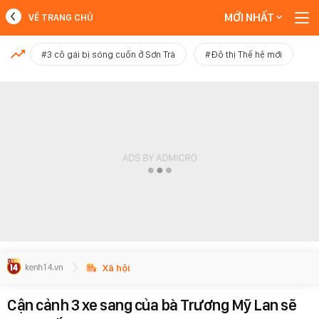
MỚI NHẤT
VỀ TRANG CHỦ
MỚI NHẤT
#3 cô gái bị sóng cuốn ở Sơn Trà
#Đô thị Thế hệ mới
Xem thêm
Xã hội
Cận cảnh 3 xe sang của bà Trương Mỹ Lan sẽ