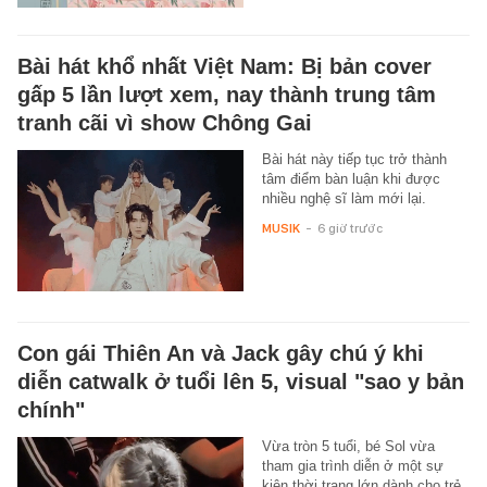
Bài hát khổ nhất Việt Nam: Bị bản cover
gấp 5 lần lượt xem, nay thành trung tâm
tranh cãi vì show Chông Gai
Bài hát này tiếp tục trở thành
tâm điểm bàn luận khi được
nhiều nghệ sĩ làm mới lại.
MUSIK
-
6 giờ trước
Con gái Thiên An và Jack gây chú ý khi
diễn catwalk ở tuổi lên 5, visual "sao y bản
chính"
Vừa tròn 5 tuổi, bé Sol vừa
tham gia trình diễn ở một sự
kiện thời trang lớn dành cho trẻ