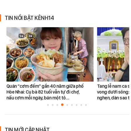
TIN NỔI BẬT KÊNH14
Quán “cơm đếm” gần 40 năm giữa phố
Tang lễ nam ca s
Hòe Nhai: Cụ bà 82 tuổi vẫn tự đi chợ,
vong dưới sông: 
nấu cơm mỗi ngày, bán một tô…
nghẹn, dàn sao t
TIN MỚI CẬP NHẬT