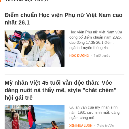
Điểm chuẩn Học viện Phụ nữ Việt Nam cao
nhất 26,1
Học viện Phụ nữ Việt Nam vừa
công bố điểm chuẩn năm 2026,
dao động 17,35-26,1 điểm,
ngành Truyền thông đa…
HỌC ĐƯỜNG
-
7 giờ trước
Mỹ nhân Việt 45 tuổi vẫn độc thân: Vóc
dáng nuột nà thấy mê, style "chặt chém"
hội gái trẻ
Gu ăn vận của mỹ nhân sinh
năm 1981 cực nịnh mắt, càng
ngắm càng mê.
XEM MUA LUÔN
-
7 giờ trước