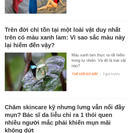
Trên đời chỉ tồn tại một loài vật duy nhất
trên có màu xanh lam: Vì sao sắc màu này
lại hiếm đến vậy?
Màu xanh lam thực ra rất hiếm
trong tự nhiên. Và đó là loài vật
nào?
THẾ GIỚI ĐÓ ĐÂY
-
7 giờ trước
Chăm skincare kỹ nhưng lưng vẫn nổi đầy
mụn? Bác sĩ da liễu chỉ ra 1 thói quen
nhiều người mắc phải khiến mụn mãi
không dứt